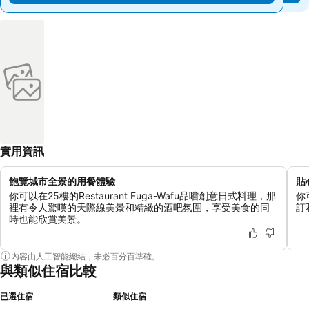
實用資訊
飽覽城市全景的用餐體驗
貼
你可以在25樓的Restaurant Fuga-Wafu品嚐創意日式料理，那
你
裡有令人驚嘆的天際線美景和精緻的酒吧氛圍，享受美食的同
訂
時也能欣賞美景。
內容由人工智能總結，未必百分百準確。
與類似住宿比較
已選住宿
類似住宿