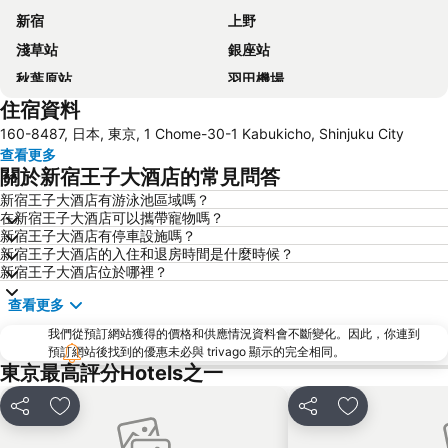
新宿
上野
淺草站
銀座站
秋葉原站
羽田機場
住宿資料
品川站
澀谷站
160-8487, 日本, 東京, 1 Chome-30-1 Kabukicho, Shinjuku City
錦系釘站
橫濱車站
查看更多
東京迪士尼
新橋站
關於新宿王子大酒店的常見問答
日本橋站
Shibuya
新宿王子大酒店有游泳池區域嗎？
在新宿王子大酒店可以攜帶寵物嗎？
Haneda Airport International Terminal Station
淺草寺
新宿王子大酒店有停車設施嗎？
赤坂站
東京巨蛋城
新宿王子大酒店的入住和退房時間是什麼時候？
新宿王子大酒店位於哪裡？
六本木車站
原宿站
查看更多
羽田機場 東京國際機場
幕張展覽館
我們從預訂網站獲得的價格和供應情況資料會不斷變化。因此，你連到
築地魚市場
御台場 (台場)
預訂網站後找到的優惠未必與 trivago 顯示的完全相同。
Kawasaki Station
東京迪士尼海洋
東京最高評分Hotels之一
太陽城
Nippori Station
分享
放到收藏夾
分享
放到收藏夾
Tachikawa Station
Gotanda Station