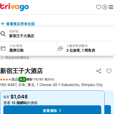
收藏夾
登入
選
查看東京所有住宿
目的地
新宿王子大酒店
入住/退房
人數與客房數目
選擇日期
2 位旅客, 1 間客房
佣金如何影響排名
新宿王子大酒店
分享
放
酒店
8.3
很好
(
16,183 筆評分
)
4 星級
160-8487, 日本, 東京, 1 Chome-30-1 Kabukicho, Shinjuku City
$1,048
$1,048
低至
低至
查看
12 個網站
的價格
查看
12 個網站
的價格
查看價格
查看價格