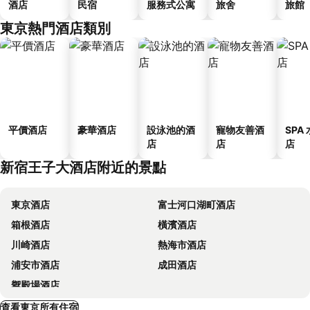
酒店
民宿
服務式公寓
旅舍
旅館
東京熱門酒店類別
平價酒店
豪華酒店
設泳池的酒
寵物友善酒
SPA
店
店
店
新宿王子大酒店附近的景點
東京酒店
富士河口湖町酒店
箱根酒店
橫濱酒店
川崎酒店
熱海市酒店
浦安市酒店
成田酒店
禦殿場酒店
查看東京所有住宿