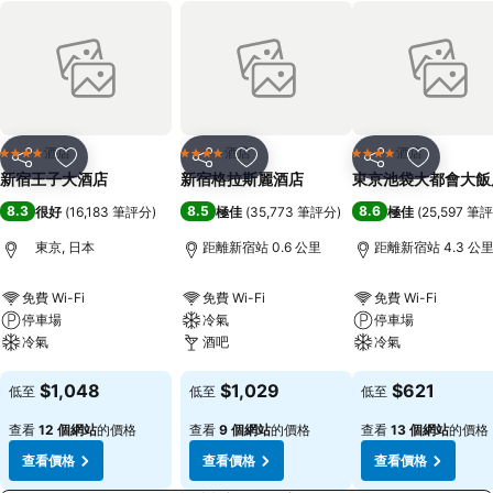
酒店
酒店
酒店
4 星級
4 星級
4 星級
分享
放到收藏夾
分享
放到收藏夾
分享
放到收藏
新宿王子大酒店
新宿格拉斯麗酒店
東京池袋大都會大飯
8.3
8.5
8.6
很好
(
16,183 筆評分
)
極佳
(
35,773 筆評分
)
極佳
(
25,597 筆
東京, 日本
距離新宿站 0.6 公里
距離新宿站 4.3 公
免費 Wi-Fi
免費 Wi-Fi
免費 Wi-Fi
停車場
冷氣
停車場
冷氣
酒吧
冷氣
查看價格
查看價格
查看價格
$1,048
$1,029
$621
低至
低至
低至
查看
12 個網站
的價格
查看
9 個網站
的價格
查看
13 個網站
的價格
查看價格
查看價格
查看價格