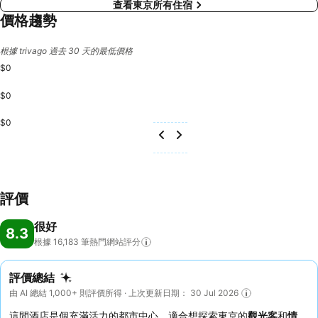
查看東京所有住宿
價格趨勢
根據 trivago 過去 30 天的最低價格
$0
$0
$0
評價
很好
8.3
根據 16,183
筆熱門網站評分
評價總結
由 AI 總結 1,000+ 則評價所得 · 上次更新日期： 30 Jul 2026
這間酒店是個充滿活力的都市中心，適合想探索東京的
觀光客
和
情