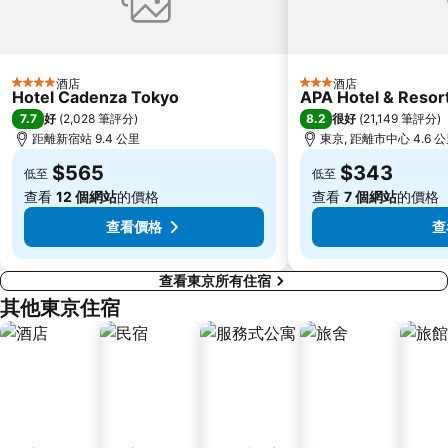
赤羽站
Omiya Station
Ginza Metro Station
Ikebukuro Metro Station
東京晴空塔
惠比壽站
酒店
酒店
4 星級
3 星級
水道橋站
Shinjuku-gyoemmae Metro Station
Hotel Cadenza Tokyo
APA Hotel & Reso
7.7
8.2
好
(
2,028 筆評分
)
很好
(
21,149 筆評分
)
Shinagawa
Hamamatsucho station
距離新宿站 9.4 公里
東京, 距離市中心 4.6 
Ofuna Station
Nishi-Kasai Metro Station
$565
$343
低至
低至
Fujisawa Station
Shimbashi Metro Station
查看
12 個網站
的價格
查看
7 個網站
的價格
Chiba Station
Toyosu Station
查看價格
查
查看東京所有住宿
其他東京住宿