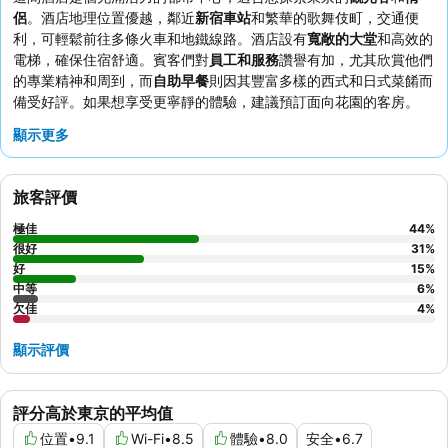
侶
。酒店地理位置優越，鄰近
新宿車站
和繁華的歌舞伎町，交通便
利，可輕鬆前往多條火車和地鐵線路。酒店設有
寬敞的大堂
和高效的
電梯，確保住宿舒適。賓客們對
員工和服務
讚譽有加，尤其欣賞他們
的專業精神和周到，而
自助早餐
則因其豐富多樣的西式和日式菜餚而
備受好評。如果想享受更寧靜的體驗，建議預訂面向花園的客房。
顯示更多
旅客評價
極佳
44
%
很好
31
%
好
15
%
中等
6
%
欠佳
4
%
顯示評價
評分高於東京的平均值
位置
•
9.1
Wi-Fi
•
8.5
體驗
•
8.0
安全
•
6.7