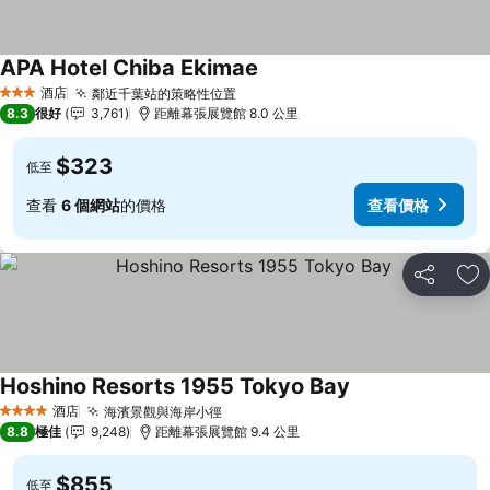
APA Hotel Chiba Ekimae
酒店
鄰近千葉站的策略性位置
3 星級
8.3
很好
3,761
距離幕張展覽館 8.0 公里
$323
低至
查看
6 個網站
的價格
查看價格
分享
放
Hoshino Resorts 1955 Tokyo Bay
酒店
海濱景觀與海岸小徑
4 星級
8.8
極佳
9,248
距離幕張展覽館 9.4 公里
$855
低至