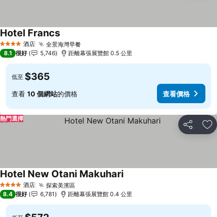
Hotel Francs
酒店
全景海灣早餐
4 星級
8.1
很好
5,746
距離幕張展覽館 0.5 公里
$365
低至
查看
10 個網站
的價格
查看價格
熱門選擇
分享
放
Hotel New Otani Makuhari
酒店
探索美濱區
4 星級
8.4
很好
6,781
距離幕張展覽館 0.4 公里