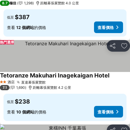
8.7
極佳
1,298
距離幕張展覽館 4.0 公里
$387
低至
查看
12 個網站
的價格
查看價格
熱門選擇
分享
放
Tetoranze Makuhari Inagekaigan Hotel
酒店
直達幕張展覽館
2 星級
7.1
1,690
距離幕張展覽館 4.2 公里
$238
低至
查看
10 個網站
的價格
查看價格