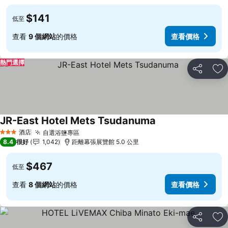
$141
低至
查看
9 個網站
的價格
查看價格
熱門選擇
分享
放
JR-East Hotel Mets Tsudanuma
酒店
自選浴鹽專區
3 星級
8.4
很好
1,042
距離幕張展覽館 5.0 公里
$467
低至
查看
8 個網站
的價格
查看價格
分享
放