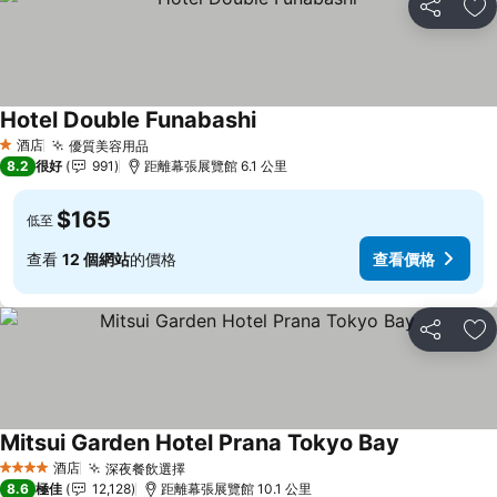
分享
放
Hotel Double Funabashi
酒店
優質美容用品
1 星級
8.2
很好
991
距離幕張展覽館 6.1 公里
$165
低至
查看
12 個網站
的價格
查看價格
分享
放
Mitsui Garden Hotel Prana Tokyo Bay
酒店
深夜餐飲選擇
4 星級
8.6
極佳
12,128
距離幕張展覽館 10.1 公里