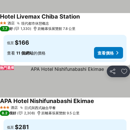
Hotel Livemax Chiba Station
酒店
現代都市休憩概念
2 星級
7.7
好
1,330
距離幕張展覽館 7.8 公里
$166
低至
查看
11 個網站
的價格
查看價格
熱門選擇
分享
放
APA Hotel Nishifunabashi Ekimae
酒店
日式與西式融合早餐
3 星級
8.2
很好
2,308
距離幕張展覽館 9.5 公里
$281
低至