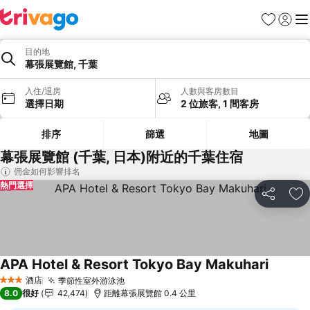
收藏夾
登入
選
目的地
幕張展覽館, 千葉
入住/退房
人數與客房數目
選擇日期
2 位旅客, 1 間客房
排序
篩選
地圖
幕張展覽館 (千葉, 日本)附近的千葉住宿
佣金如何影響排名
熱門選擇
分享
放
APA Hotel & Resort Tokyo Bay Makuhari
酒店
季節性室外游泳池
3 星級
8.0
很好
42,474
距離幕張展覽館 0.4 公里