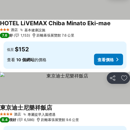
HOTEL LiVEMAX Chiba Minato Eki-mae
酒店
基本健康設施
3 星級
7.6
好
1,153
距離幕張展覽館 7.6 公里
$152
低至
查看
10 個網站
的價格
查看價格
分享
放
東京迪士尼樂祥飯店
酒店
專屬提早入園禮遇
4 星級
8.4
很好
6,586
距離幕張展覽館 9.6 公里