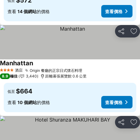
$572
低至
查看
14 個網站
的價格
查看價格
分享
放
Manhattan
酒店
Origin 餐廳的正宗日式懷石料理
4 星級
8.9
極佳
3,440
距離幕張展覽館 0.6 公里
$664
低至
查看
10 個網站
的價格
查看價格
分享
放