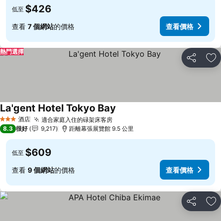
$426
低至
查看
7 個網站
的價格
查看價格
熱門選擇
分享
放
La'gent Hotel Tokyo Bay
酒店
適合家庭入住的碌架床客房
3 星級
8.3
很好
9,217
距離幕張展覽館 9.5 公里
$609
低至
查看
9 個網站
的價格
查看價格
分享
放