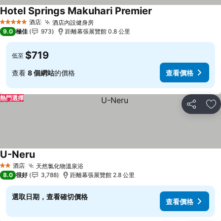
Hotel Springs Makuhari Premier
酒店
酒店內設健身房
5 星級
9.0
極佳
973
距離幕張展覽館 0.8 公里
$719
低至
查看
8 個網站
的價格
查看價格
熱門選擇
分享
放
U-Neru
酒店
天然氯化物溫泉浴
2 星級
8.0
很好
3,788
距離幕張展覽館 2.8 公里
選取日期，查看確切價格
查看價格