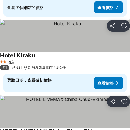
查看
7 個網站
的價格
查看價格
分享
放
Hotel Kiraku
酒店
2 星級
7.1
62
距離幕張展覽館 4.5 公里
選取日期，查看確切價格
查看價格
分享
放