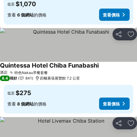
$1,070
低至
查看
6 個網站
的價格
查看價格
分享
放
Quintessa Hotel Chiba Funabashi
酒店
特色Nakau早餐套餐
8.4
很好
841
距離幕張展覽館 7.2 公里
$275
低至
查看
8 個網站
的價格
查看價格
分享
放