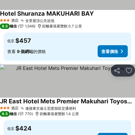
Hotel Shuranza MAKUHARI BAY
酒店
全景屋頂公共浴池
3 星級
8.5
極佳
1,546
距離幕張展覽館 0.7 公里
$457
低至
查看
9 個網站
的價格
查看價格
分享
放
JR East Hotel Mets Premier Makuhari Toyosuna
酒店
連接東京迪士尼度假區交通便利
3 星級
9.5
極佳
770
距離幕張展覽館 1.4 公里
$424
低至