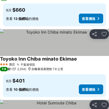
$660
低至
查看
13 個網站
的價格
查看價格
分享
放
Toyoko Inn Chiba minato Ekimae
酒店
千葉港塔區
3 星級
7.9
好
2,254
距離幕張展覽館 7.6 公里
$401
低至
查看
10 個網站
的價格
查看價格
分享
放