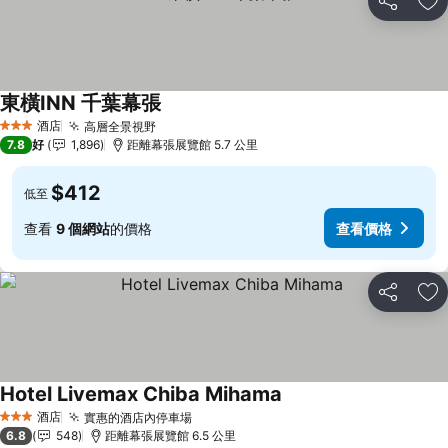
分享
放
東橫INN 千葉幕張
酒店
高層全景視野
3 星級
7.8
好
1,896
距離幕張展覽館 5.7 公里
$412
低至
查看
9 個網站
的價格
查看價格
分享
放
Hotel Livemax Chiba Mihama
酒店
實惠的酒店內停車場
3 星級
6.8
548
距離幕張展覽館 6.5 公里