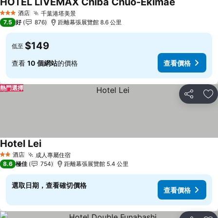
HOTEL LiVEMAX Chiba Chuo-Ekimae
酒店
千葉港塔美景
3 星級
7.5
好
876
距離幕張展覽館 8.6 公里
$149
低至
查看
10 個網站
的價格
查看價格
熱門選擇
分享
放
Hotel Lei
酒店
成人專屬住宿
2 星級
8.6
極佳
754
距離幕張展覽館 5.4 公里
選取日期，查看確切價格
查看價格