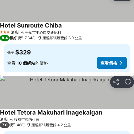
Hotel Sunroute Chiba
酒店
千葉市中心區交通便利
3 星級
8.4
很好
7,348
距離幕張展覽館 8.0 公里
$329
低至
查看
10 個網站
的價格
查看價格
分享
放
Hotel Tetora Makuhari Inagekaigan
酒店
設有空調的住宿
7.0
488
距離幕張展覽館 4.2 公里