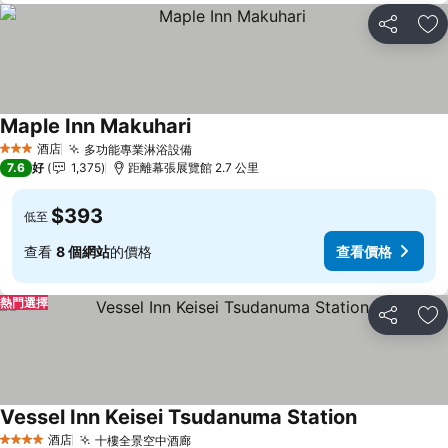
分享
放
Maple Inn Makuhari
酒店
多功能專業淋浴設備
3 星級
7.6
好
1,375
距離幕張展覽館 2.7 公里
$393
低至
查看
8 個網站
的價格
查看價格
熱門選擇
分享
放
Vessel Inn Keisei Tsudanuma Station
酒店
十樓全景空中酒廊
4 星級