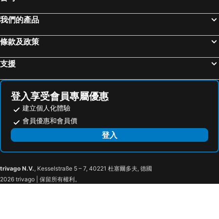
淺草寺
熱海溫泉
Maihama View Hotel by HULIC
HOTEL MYSTAYS Maihama
赤坂站
東京巨蛋城
ibis Styles Tokyo Bay
東京東西線西葛西東橫 INN
我們的產品
苗場滑雪場
靜岡車站
Spa & Hotel Maihama Eurasia
Kuretake Inn Tokyo Funabori
條款及政策
六本木車站
原宿站
東京大島 APA 酒店
Daiwa Roynet Hotel Chiba Ekimae
羽田機場 東京國際機場
幕張展覽館
Hotel Dream Gate Maihama
La'gent Hotel Tokyo Bay
支援
築地魚市場
東京王子大飯店滑雪區
Hotel New Otani Makuhari
Hotel Francs
御台場 (台場)
伊豆溫泉
Manhattan
Hotel Springs Makuhari Premier
登入享受會員專屬優惠
強羅溫泉
Kawasaki Station
Famy Inn Makuhari
Maple Inn Makuhari
建立個人化體驗
Narita International Airport
Shiga - kogen
U-Neru
Vessel Inn Keisei Tsudanuma Station
會員優惠和會員價
東京迪士尼海洋
Nippori Station
Tetoranze Makuhari Inagekaigan Hotel
JR-East Hotel Mets Tsudanuma
登入
太陽城
Tachikawa Station
Hotel Lei
東橫INN 千葉幕張
Gotanda Station
Echigo Yuzawa Hot Spring
Hotel Double Funabashi
Hotel Ichimatsu
trivago N.V.
, Kesselstraße 5 – 7, 40221 杜塞爾多夫, 德國
Chiba Marine Stadium
Kaihin-Makuhari Station
Hotel Livemax Chiba Mihama
Hotel Dream Gate Maihama Annex
2026 trivago | 保留所有權利。
Makuhari Station
Chiba Station
Vessel Inn Yachiyo Katsutadai Ekimae
HOTEL LiVEMAX Chiba Chuo-Ekimae
Chiba Port Square
Funabashi Onsen Yurano Sato hot spring
Hotel Port Plaza Chiba
Hotel Plaza Nanohana
Nishifunabashi Station
Nishi-Funabashi Metro Station
HOTEL R9 Premium Ichikawaekimae
東橫INN 千葉新鎌谷站前