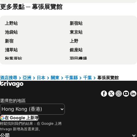
更多景點 ─ 幕張展覽館
幕張綠塔酒店
Kyo-wa Hotel
東京迪士尼樂園酒店
APA Hotel TKP Tokyo Nishikasai
上野站
新宿站
JR East Hotel Mets Premier Tokyo Bay Shinkiba
Hotel MONday Tokyo Nishikasai
池袋站
東京站
東京東陽町相鐵弗瑞斯塔酒店
HOTEL LiVEMAX Tokyo Shiomi Ekimae
新宿
上野
APA Hotel Tokyo Nishikasai Ekimae
Mitsui Garden Hotel Prana Tokyo Bay
淺草站
銀座站
Hotel Springs Makuhari
Hoshino Resorts 1955 Tokyo Bay
秋葉原站
羽田機場
東京迪士尼樂祥飯店
JR East Hotel Mets Premier Makuhari Toyosuna
品川站
河口湖
Tokyo Bay Maihama Hotel First Resort
Toyoko Inn Nishi Funabashi Baraki Inter
澀谷站
成田國際機場
Grand Nikko Tokyo Bay Maihama
Okura Tokyo Bay
酒店搜尋
亞洲
日本
關東
千葉縣
千葉
幕張展覽館
錦系釘站
草津溫泉
Sheraton Grande Tokyo Bay Hotel
西葛西盧米埃爾酒店
Facebook
Twitter
Insta
Yo
橫濱車站
東京迪士尼
Hotel Shuranza MAKUHARI BAY
葛西盧米埃爾酒店
選擇您的地區
新橋站
Gala湯澤車站
Vessel Inn Chiba Station
Emion Tokyo Bay
Fujisan sacred place and source of artistic inspiration
箱根湯本溫泉
Hotel Il Fiore Kasai
The Royal Park Hotel Maihama Resort Tokyo Bay
在 Google 上新增
日本橋站
Shibuya
Keisei Hotel Miramare
KOKO HOTEL Tokyo Nishikasai
輕鬆找到我們的結果：在 Google 上將
trivago 新增為首選來源。
Haneda Airport International Terminal Station
長野車站
Hotel Sunroute Chiba
Daiwa Roynet Hotel Chiba - Chuo
公司