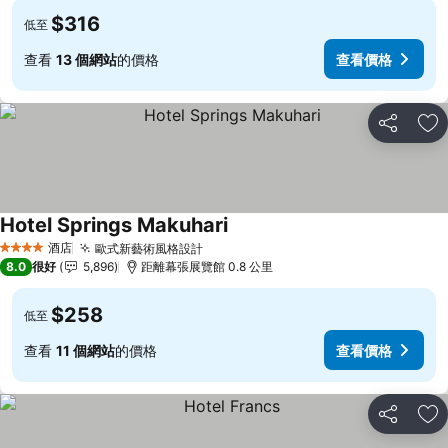
$316
低至
查看
13 個網站
的價格
查看價格
分享
放
Hotel Springs Makuhari
酒店
歐式新藝術風格設計
4 星級
8.0
很好
5,896
距離幕張展覽館 0.8 公里
$258
低至
查看
11 個網站
的價格
查看價格
分享
放