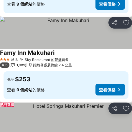
查看
9 個網站
的價格
查看價格
分享
放
Famy Inn Makuhari
酒店
Sky Restaurant 的豐盛套餐
3 星級
6.5
1,989
距離幕張展覽館 2.4 公里
$253
低至
查看
9 個網站
的價格
查看價格
熱門選擇
分享
放