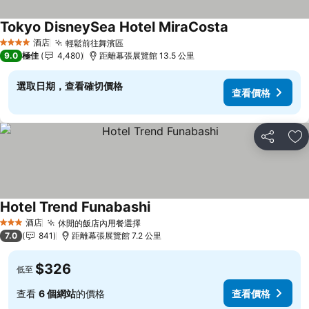
Tokyo DisneySea Hotel MiraCosta
酒店
輕鬆前往舞濱區
4 星級
9.0
極佳
4,480
距離幕張展覽館 13.5 公里
選取日期，查看確切價格
查看價格
分享
放
Hotel Trend Funabashi
酒店
休閒的飯店內用餐選擇
3 星級
7.0
841
距離幕張展覽館 7.2 公里
$326
低至
查看
6 個網站
的價格
查看價格