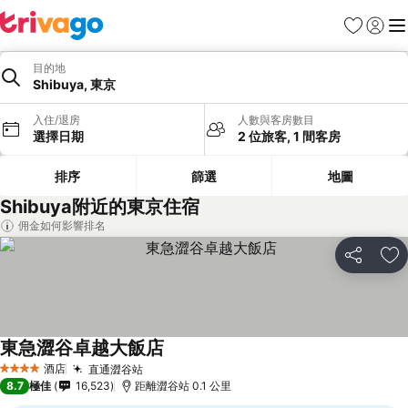
收藏夾
登入
選
目的地
Shibuya, 東京
入住/退房
人數與客房數目
選擇日期
2 位旅客, 1 間客房
排序
篩選
地圖
Shibuya附近的東京住宿
佣金如何影響排名
分享
放
東急澀谷卓越大飯店
酒店
直通澀谷站
4 星級
8.7
極佳
16,523
距離澀谷站 0.1 公里