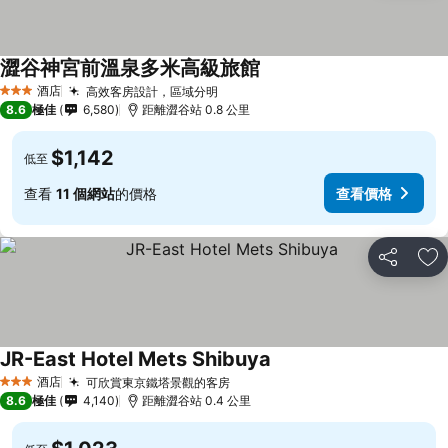
澀谷神宮前溫泉多米高級旅館
酒店
高效客房設計，區域分明
3 星級
8.6
極佳
6,580
距離澀谷站 0.8 公里
$1,142
低至
查看
11 個網站
的價格
查看價格
分享
放
JR-East Hotel Mets Shibuya
酒店
可欣賞東京鐵塔景觀的客房
3 星級
8.6
極佳
4,140
距離澀谷站 0.4 公里