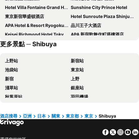
Hotel Villa Fontaine Grand Haneda Airport
Sunshine City Prince Hotel
東京新宿華盛頓酒店
Hotel Sunroute Plaza Shinjuku
APA Hotel & Resort Ryogoku Ekimae Tower
品川王子大酒店
Keisei Richmond Hotel Tokyo Kinshicho
APA 新宿歌舞伎町塔樓酒店
更多景點 ─ Shibuya
Hotel Villa Fontaine Grand Tokyo-ariake
DEL style Ikebukuro Higashiguchi by Daiwa Roynet Hotel
Tokyo Bay Shiomi Prince Hotel
Richmond Hotel Premier Tokyo Schole
上野站
新宿站
東京京王廣場酒店
東京黎凡特東武酒店
池袋站
東京站
上野站百夫長 SPA 酒店
上野寶石酒店
新宿
上野
Dormy Inn Ikebukuro
世紀南悅酒店
淺草站
銀座站
上野三井花園酒店
Onsen Ryokan Yuen Shinjuku
秋葉原站
羽田機場
JR Kyushu Hotel Blossom Shinjuku
池袋百夫長酒店
品川站
河口湖
東京圓頂酒店
格蘭德城市酒店
澀谷站
成田國際機場
新宿格蘭貝爾酒店
Hotel Groove Shinjuku
酒店搜尋
亞洲
日本
關東
東京都
東京
Shibuya
錦系釘站
草津溫泉
Almont Hotel Nippori
APA Hotel Ueno Ekimae
Facebook
Twitter
Insta
Yo
橫濱車站
東京迪士尼
La Vista Tokyo Bay
Sakura Hotel Nippori