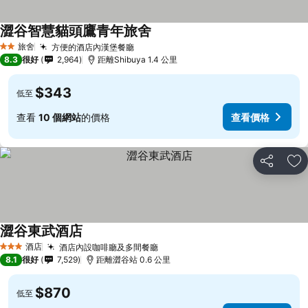
澀谷智慧貓頭鷹青年旅舍
旅舍
方便的酒店內漢堡餐廳
2 星級
8.3
很好
2,964
距離Shibuya 1.4 公里
$343
低至
查看
10 個網站
的價格
查看價格
分享
放
澀谷東武酒店
酒店
酒店內設咖啡廳及多間餐廳
3 星級
8.1
很好
7,529
距離澀谷站 0.6 公里
$870
低至