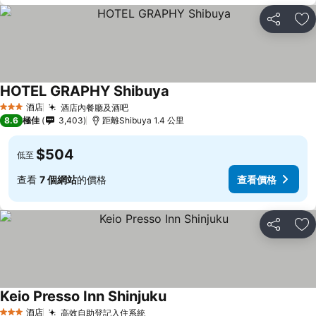
分享
放
HOTEL GRAPHY Shibuya
酒店
酒店內餐廳及酒吧
3 星級
8.6
極佳
3,403
距離Shibuya 1.4 公里
$504
低至
查看
7 個網站
的價格
查看價格
分享
放
Keio Presso Inn Shinjuku
酒店
高效自助登記入住系統