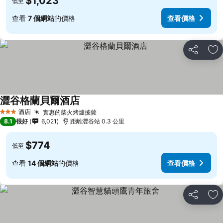
$1,023
低至
查看
7 個網站
的價格
查看價格
分享
放
澀谷格蘭貝爾酒店
酒店
實惠的柴火烤爐披薩
3 星級
8.1
很好
6,021
距離澀谷站 0.3 公里
$774
低至
查看
14 個網站
的價格
查看價格
分享
放