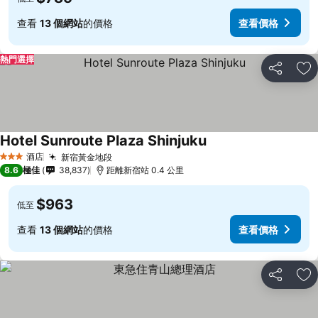
查看
13 個網站
的價格
查看價格
熱門選擇
分享
放
Hotel Sunroute Plaza Shinjuku
酒店
新宿黃金地段
3 星級
8.6
極佳
38,837
距離新宿站 0.4 公里
$963
低至
查看
13 個網站
的價格
查看價格
分享
放