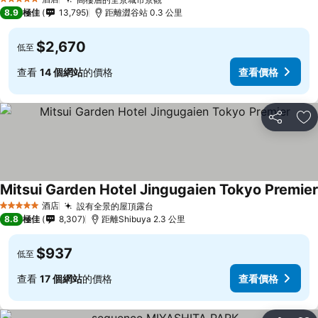
5 星級
8.9
極佳
13,795
距離澀谷站 0.3 公里
$2,670
低至
查看
14 個網站
的價格
查看價格
分享
放
Mitsui Garden Hotel Jingugaien Tokyo Premier
酒店
設有全景的屋頂露台
5 星級
8.8
極佳
8,307
距離Shibuya 2.3 公里
$937
低至
查看
17 個網站
的價格
查看價格