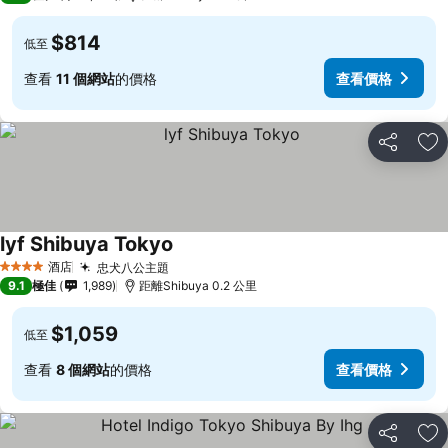
$814
低至
查看
11 個網站
的價格
查看價格
分享
放
lyf Shibuya Tokyo
酒店
忠犬八公主題
4 星級
9.1
極佳
1,989
距離Shibuya 0.2 公里
$1,059
低至
查看
8 個網站
的價格
查看價格
分享
放