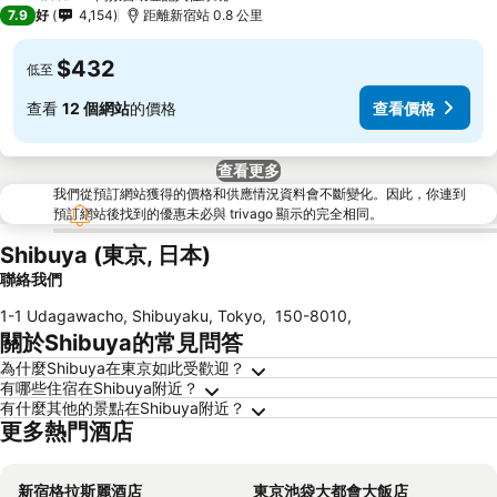
3 星級
7.9
好
4,154
距離新宿站 0.8 公里
$432
低至
查看
12 個網站
的價格
查看價格
查看更多
我們從預訂網站獲得的價格和供應情況資料會不斷變化。因此，你連到
預訂網站後找到的優惠未必與 trivago 顯示的完全相同。
Shibuya (東京, 日本)
聯絡我們
1-1 Udagawacho, Shibuyaku, Tokyo
,
150-8010
,
關於Shibuya的常見問答
為什麼Shibuya在東京如此受歡迎？
有哪些住宿在Shibuya附近？
有什麼其他的景點在Shibuya附近？
更多熱門酒店
新宿格拉斯麗酒店
東京池袋大都會大飯店