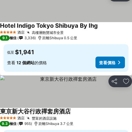
Hotel Indigo Tokyo Shibuya By Ihg
酒店
高樓層飽覽城市全景
5 星級
9.1
極佳
3,336
距離Shibuya 0.5 公里
$1,941
低至
查看
12 個網站
的價格
查看價格
分享
放
東京新大谷行政禪套房酒店
酒店
豐富的酒店設施
5 星級
9.3
極佳
955
距離Shibuya 3.7 公里