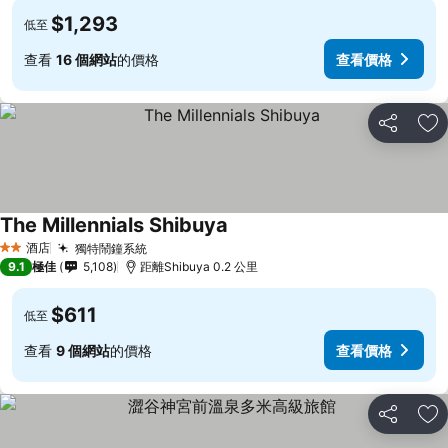
$1,293
低至
查看
16 個網站
的價格
查看價格
分享
放
The Millennials Shibuya
酒店
獨特鬧鐘系統
2 星級
9.1
極佳
5,108
距離Shibuya 0.2 公里
$611
低至
查看
9 個網站
的價格
查看價格
分享
放