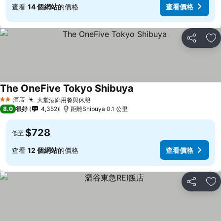
查看
14 個網站
的價格
查看價格
分享
放
The OneFive Tokyo Shibuya
酒店
大堂酒廊用餐與休憩
2 星級
8.0
很好
4,352
距離Shibuya 0.1 公里
$728
低至
查看
12 個網站
的價格
查看價格
分享
放