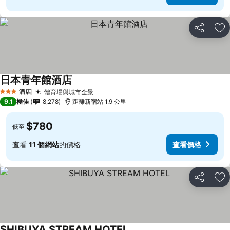
分享
放
日本青年館酒店
酒店
體育場與城市全景
3 星級
9.1
極佳
8,278
距離新宿站 1.9 公里
$780
低至
查看
11 個網站
的價格
查看價格
分享
放
SHIBUYA STREAM HOTEL