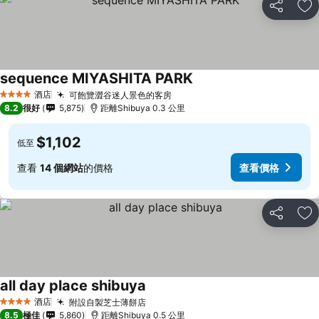
分享
放
sequence MIYASHITA PARK
酒店
可飽覽澀谷迷人景色的客房
4 星級
8.2
很好
5,875
距離Shibuya 0.3 公里
$1,102
低至
查看
14 個網站
的價格
查看價格
分享
放
all day place shibuya
酒店
附設自製芝士薄餅店
4 星級
8.5
極佳
5,860
距離Shibuya 0.5 公里