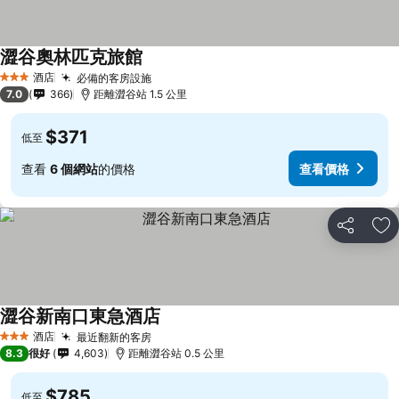
澀谷奧林匹克旅館
酒店
必備的客房設施
3 星級
7.0
366
距離澀谷站 1.5 公里
$371
低至
查看
6 個網站
的價格
查看價格
分享
放
澀谷新南口東急酒店
酒店
最近翻新的客房
3 星級
8.3
很好
4,603
距離澀谷站 0.5 公里
$785
低至