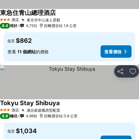
東急住青山總理酒店
酒店
東京市中心迷人景觀
3 星級
8.4
很好
4,755
距離澀谷站 1.9 公里
$862
低至
查看
11 個網站
的價格
查看價格
分享
放
Tokyu Stay Shibuya
酒店
適合家庭嘅房型配置
3 星級
8.8
極佳
4,968
距離澀谷站 0.8 公里
$1,034
低至