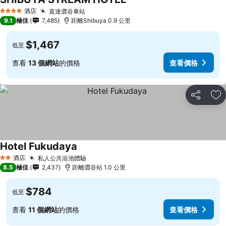
酒店
直達澀谷車站
4 星級
9.1
極佳
7,485
距離Shibuya 0.9 公里
$1,467
低至
查看
13 個網站
的價格
查看價格
分享
放
Hotel Fukudaya
酒店
私人公共浴池體驗
2 星級
8.5
極佳
2,437
距離澀谷站 1.0 公里
$784
低至
查看
11 個網站
的價格
查看價格