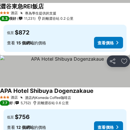
澀谷東急REI飯店
酒店
專為學生提供的支援
3 星級
8.3
很好
11,231
距離澀谷站 0.2 公里
$872
低至
查看
15 個網站
的價格
查看價格
分享
放
APA Hotel Shibuya Dogenzakaue
酒店
酒店內Komeda Coffee咖啡店
3 星級
7.7
好
5,752
距離澀谷站 0.6 公里
$756
低至
查看
12 個網站
的價格
查看價格