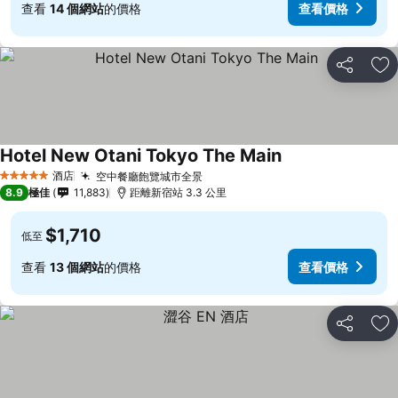
查看
14 個網站
的價格
查看價格
分享
放
Hotel New Otani Tokyo The Main
酒店
空中餐廳飽覽城市全景
5 星級
8.9
極佳
11,883
距離新宿站 3.3 公里
$1,710
低至
查看
13 個網站
的價格
查看價格
分享
放