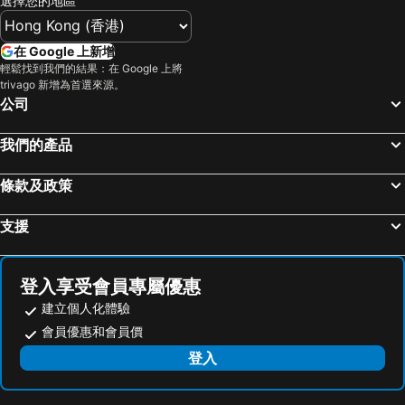
選擇您的地區
新橋站
Gala湯澤車站
新宿王子大酒店
上野御徒町溫泉多米旅館
Fujisan sacred place and source of artistic inspiration
箱根湯本溫泉
大森頂級住宿飯店 (原名大森藝術飯店)
TKP 日暮里站前 APA 酒店
在 Google 上新增
日本橋站
Shibuya
OMO5 Tokyo Otsuka by Hoshino Resorts
Tosei Hotel Cocone Ueno
輕鬆找到我們的結果：在 Google 上將
trivago 新增為首選來源。
Haneda Airport International Terminal Station
長野車站
APA Hotel Sugamo Ekimae
APA Hotel Yamanote Otsuka Ekimae Tower
公司
淺草寺
熱海溫泉
APA Hotel Asakusa Tawaramachi Ekimae
康西莉亞池袋大師別墅酒店
赤坂站
東京巨蛋城
HOTEL MYSTAYS 龜戶
Keisei Richmond Hotel Tokyo Monzennakacho
我們的產品
苗場滑雪場
靜岡車站
Hotel Resol Ueno
池袋東急 Stay 酒店
條款及政策
六本木車站
原宿站
帝國酒店
Remm Akihabara
羽田機場 東京國際機場
幕張展覽館
KOKO HOTEL Ikebukuro
Mitsui Garden Hotel Gotanda
支援
築地魚市場
東京王子大飯店滑雪區
The OneFive Tokyo Shibuya
澀谷東武酒店
御台場 (台場)
伊豆溫泉
lyf Shibuya Tokyo
The Millennials Shibuya
登入享受會員專屬優惠
強羅溫泉
Kawasaki Station
sequence MIYASHITA PARK
澀谷神宮前溫泉多米高級旅館
建立個人化體驗
Narita International Airport
Shiga - kogen
Tabist Hotel New Washington Shibuya
Trunk Hotel
會員優惠和會員價
東京迪士尼海洋
太陽城
all day place shibuya
Hotel Indigo Tokyo Shibuya By Ihg
登入
Nippori Station
Kamikochi
澀谷東急REI飯店
澀谷 EN 酒店
Nozawa Onsen Ski Resort
Tachikawa Station
東急澀谷卓越大飯店
涉谷青山櫻花酒店