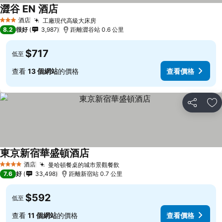
澀谷 EN 酒店
酒店
工廠現代高級大床房
3 星級
8.2
很好
3,987
距離澀谷站 0.6 公里
$717
低至
查看
13 個網站
的價格
查看價格
分享
放
東京新宿華盛頓酒店
酒店
曼哈頓餐桌的城市景觀餐飲
4 星級
7.6
好
33,498
距離新宿站 0.7 公里
$592
低至
查看
11 個網站
的價格
查看價格