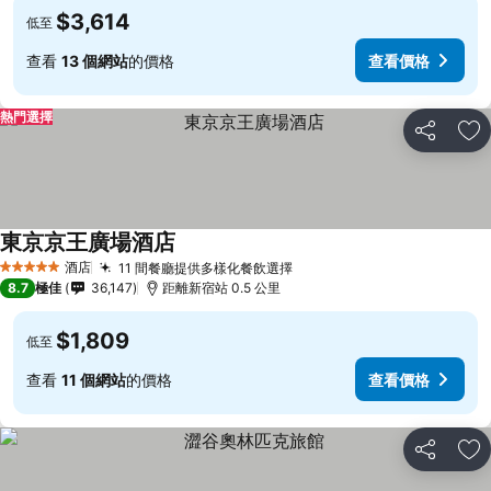
$3,614
低至
查看
13 個網站
的價格
查看價格
熱門選擇
分享
放
東京京王廣場酒店
酒店
11 間餐廳提供多樣化餐飲選擇
5 星級
8.7
極佳
36,147
距離新宿站 0.5 公里
$1,809
低至
查看
11 個網站
的價格
查看價格
分享
放