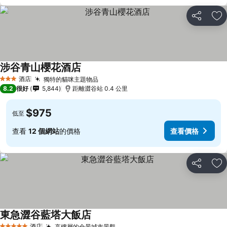
分享
放
涉谷青山櫻花酒店
酒店
獨特的貓咪主題物品
3 星級
8.2
很好
5,844
距離澀谷站 0.4 公里
$975
低至
查看
12 個網站
的價格
查看價格
分享
放
東急澀谷藍塔大飯店
酒店
高樓層的全景城市景觀