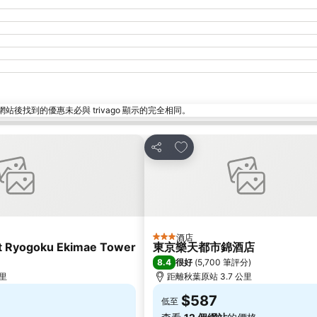
找到的優惠未必與 trivago 顯示的完全相同。
放到收藏夾
分享
酒店
3 星級
rt Ryogoku Ekimae Tower
東京樂天都市錦酒店
8.4
很好
(
5,700 筆評分
)
公里
距離秋葉原站 3.7 公里
$587
低至