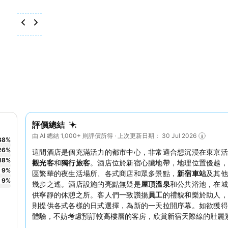
評價總結
由 AI 總結 1,000+ 則評價所得 · 上次更新日期： 30 Jul 2026
38
%
26
%
這間酒店是個充滿活力的都市中心，非常適合想沉浸在東京活
18
%
觀光客
和
獨行旅客
。酒店位於新宿心臟地帶，地理位置優越，
9
%
區繁華的夜生活場所、各式商店和眾多景點，
新宿車站
及其他
9
%
幾步之遙。酒店設施的亮點無疑是
屋頂溫泉
和公共浴池，在城
供寧靜的休憩之所。客人們一致讚揚
員工
的禮貌和樂於助人
則提供各式各樣的日式選擇，為新的一天拉開序幕。如欲獲得
體驗，不妨考慮預訂較高樓層的客房，欣賞新宿天際線的壯麗