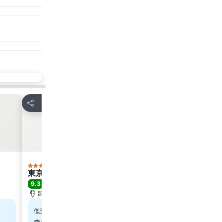
放到收藏夾
放到收藏
分享
分享
酒店
酒店
5 星級
3 星級
東京宮殿酒店
東京大井町維
9.3
8.2
極佳
(
9,798 筆評分
)
很好
(
3,754
距離秋葉原站 1.9 公里
距離澀谷站 4.5
$4,801
$260
低至
低至