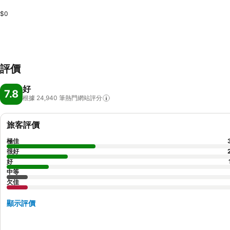
$0
評價
好
7.8
根據 24,940
筆熱門網站評分
旅客評價
極佳
很好
好
中等
欠佳
顯示評價