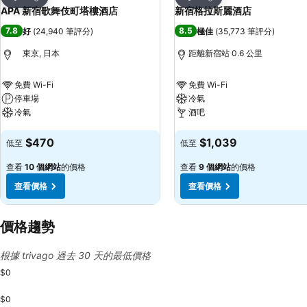
分享
分享
APA 新宿歌舞伎町塔樓酒店
新宿格拉斯麗酒店
7.8
8.5
好
(
24,940 筆評分
)
極佳
(
35,773 筆評分
)
東京, 日本
距離新宿站 0.6 公里
免費 Wi-Fi
免費 Wi-Fi
停車場
冷氣
冷氣
酒吧
查看價格
查看價格
$470
$1,039
低至
低至
查看
10 個網站
的價格
查看
9 個網站
的價格
查看價格
查看價格
價格趨勢
根據 trivago 過去 30 天的最低價格
$0
$0