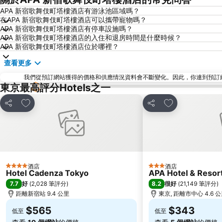
APA 新宿歌舞伎町塔樓酒店有游泳池區域嗎？
在APA 新宿歌舞伎町塔樓酒店可以攜帶寵物嗎？
APA 新宿歌舞伎町塔樓酒店有停車設施嗎？
APA 新宿歌舞伎町塔樓酒店的入住和退房時間是什麼時候？
APA 新宿歌舞伎町塔樓酒店位於哪裡？
查看更多
我們從預訂網站獲得的價格和供應情況資料會不斷變化。因此，你連到預訂網站後
東京最高評分Hotels之一
放到收藏夾
放到收藏夾
分享
分享
酒店
酒店
4 星級
3 星級
Hotel Cadenza Tokyo
APA Hotel & Reso
7.7
8.2
好
(
2,028 筆評分
)
很好
(
21,149 筆評分
)
距離新宿站 9.4 公里
東京, 距離市中心 4.6 
$565
$343
低至
低至