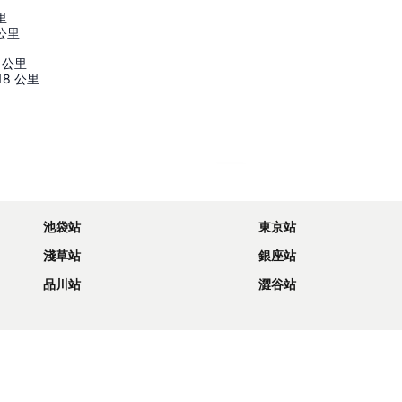
里
公里
公里
18
公里
展開地圖
池袋站
東京站
淺草站
銀座站
品川站
澀谷站