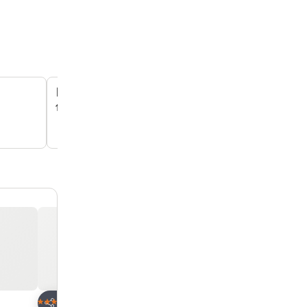
日式與西式自助早餐
你可以在酒店餐廳享用豐富的日式與西式自助餐，為你的一
放到收藏夾
放到收藏夾
酒店
酒店
4 星級
4 星級