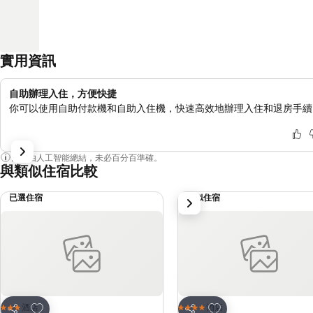
實用資訊
自助辦理入住，方便快捷
你可以使用自助付款機和自助入住機，快速高效地辦理入住和退房手續
內容由人工智能總結，未必百分百準確。
與類似住宿比較
已選住宿
類似住宿
下一步
放到收藏夾
放到收藏夾
酒店
酒店
3 星級
4 星級