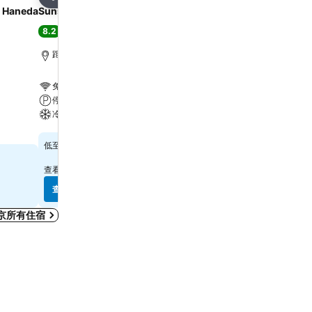
分享
分享
d Haneda
Sunshine City Prince Hotel
東京新宿華盛頓酒店
8.2
7.6
很好
(
16,407 筆評分
)
好
(
33,498 筆評分
)
距離新宿站 5.3 公里
距離新宿站 0.7 公里
免費 Wi-Fi
免費 Wi-Fi
停車場
停車場
冷氣
冷氣
查看價格
查看價格
$507
$592
低至
低至
查看
14 個網站
的價格
查看
11 個網站
的價格
查看價格
查看價格
京所有住宿