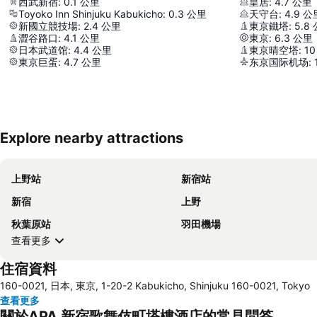
西武新宿
:
0.1
公里
皇居
:
4.7
公里
Toyoko Inn Shinjuku Kabukicho
:
0.3
公里
天守台
:
4.9
公
新國立競技場
:
2.4
公里
東京鐵塔
:
5.8
澀谷路口
:
4.1
公里
東京
:
6.3
公里
日本武道馆
:
4.4
公里
東京晴空塔
:
10
東京巨蛋
:
4.7
公里
东京国际机场
:
Explore nearby attractions
上野站
新宿站
新宿
上野
秋葉原站
羽田機場
查看更多
住宿資料
160-0021, 日本, 東京, 1-20-2 Kabukicho, Shinjuku 160-0021, Tokyo
查看更多
關於APA 新宿歌舞伎町塔樓酒店的常見問答