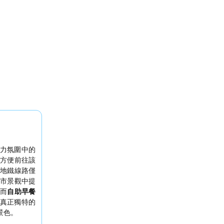
力氛圍中的
方便前往該
地鐵線路僅
市景觀中提
，而
自助早餐
真正獨特的
景色。