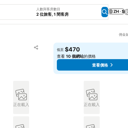
人數與客房數目
ZH · $
2 位旅客, 1 間客房
佣金
放到收藏夾
$470
低至
分享
查看
10 個網站
的價格
查看價格
正在載入
正在載入