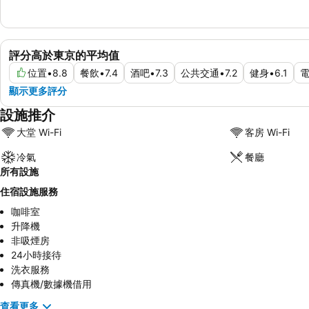
評分高於東京的平均值
位置
•
8.8
餐飲
•
7.4
酒吧
•
7.3
公共交通
•
7.2
健身
•
6.1
顯示更多評分
設施推介
大堂 Wi-Fi
客房 Wi-Fi
冷氣
餐廳
所有設施
住宿設施服務
咖啡室
升降機
非吸煙房
24小時接待
洗衣服務
傳真機/數據機借用
查看更多