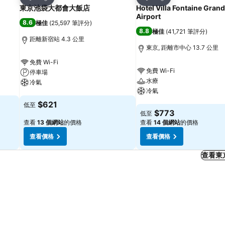
分享
分享
東京池袋大都會大飯店
Hotel Villa Fontaine Gran
Airport
8.6
極佳
(
25,597 筆評分
)
8.8
極佳
(
41,721 筆評分
)
距離新宿站 4.3 公里
東京, 距離市中心 13.7 公里
免費 Wi-Fi
免費 Wi-Fi
停車場
水療
冷氣
冷氣
查看價格
$621
低至
查看價格
$773
低至
查看
13 個網站
的價格
查看
14 個網站
的價格
查看價格
查看價格
查看東