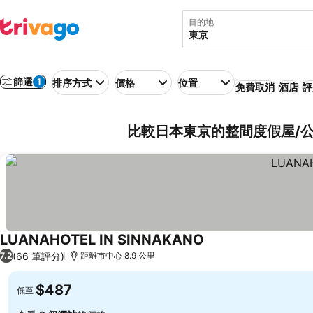
目的地
篩選
1
排序方式
價格
位置
免費取消
酒店
評
比較日本東京的整間度假屋/
LUANAHOTEL IN SINNAKANO
查看價格
(66 筆評分)
7.2
距離市中心 8.9 公里
$487
低至