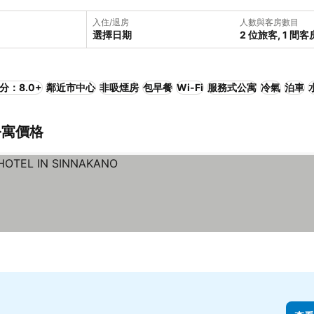
入住/退房
人數與客房數目
選擇日期
2 位旅客, 1 間客
分：8.0+
鄰近市中心
非吸煙房
包早餐
Wi-Fi
服務式公寓
冷氣
泊車
公寓價格