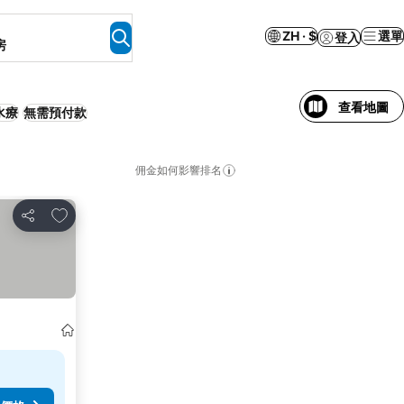
ZH · $
選單
登入
房
查看地圖
水療
無需預付款
佣金如何影響排名
放到收藏夾
分享