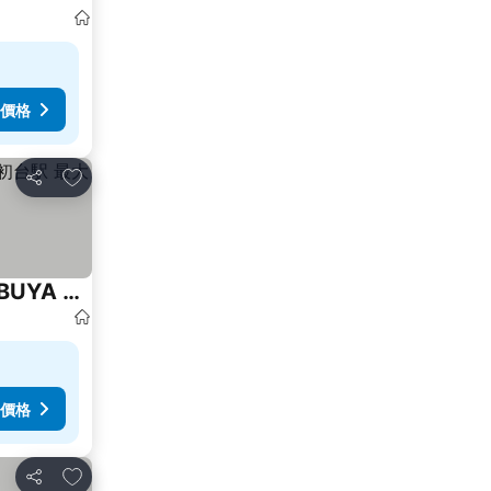
價格
放到收藏夾
分享
LEON RESORT HOTEL Max4people Shinjuku 7minutes Shibuya12 minutes LEON RESORT SHIBUYA 新宿渋谷 最寄り初台駅 最大4人
價格
放到收藏夾
分享