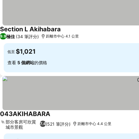
Section L Akihabara
查看價格
極佳
(34 筆評分)
9.9
距離市中心 4.1 公里
$1,021
低至
查看
5 個網站
的價格
043AKIHABARA
查看價格
部分客房可欣賞
(521 筆評分)
7.4
距離市中心 4.4 公里
城市景觀
查看價格