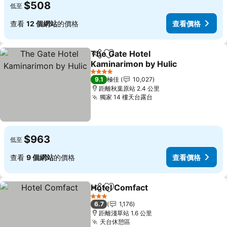
$508
低至
查看
12 個網站
的價格
查看價格
The Gate Hotel
分享
放到收藏夾
Kaminarimon by Hulic
4 星級
9.1
極佳
10,027
距離秋葉原站 2.4 公里
獨家 14 樓天台露台
$963
低至
查看
9 個網站
的價格
查看價格
Hotel Comfact
分享
放到收藏夾
3 星級
6.7
1,176
距離淺草站 1.6 公里
天台休憩區