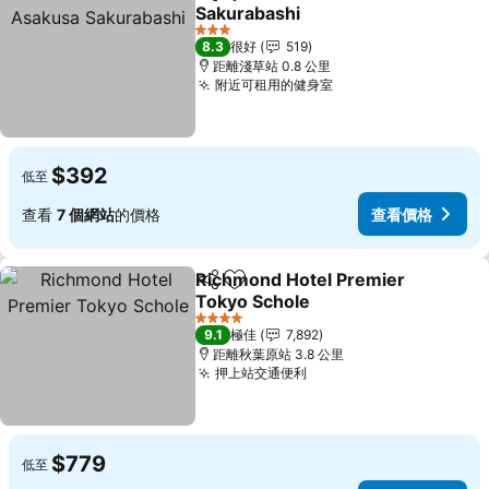
分享
放到收藏夾
Sakurabashi
3 星級
8.3
很好
519
距離淺草站 0.8 公里
附近可租用的健身室
$392
低至
查看
7 個網站
的價格
查看價格
Richmond Hotel Premier
分享
放到收藏夾
Tokyo Schole
4 星級
9.1
極佳
7,892
距離秋葉原站 3.8 公里
押上站交通便利
$779
低至