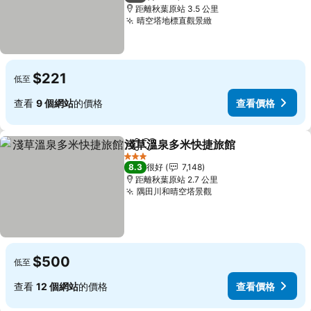
距離秋葉原站 3.5 公里
晴空塔地標直觀景緻
$221
低至
查看
9 個網站
的價格
查看價格
淺草溫泉多米快捷旅館
分享
放到收藏夾
3 星級
8.3
很好
7,148
距離秋葉原站 2.7 公里
隅田川和晴空塔景觀
$500
低至
查看
12 個網站
的價格
查看價格