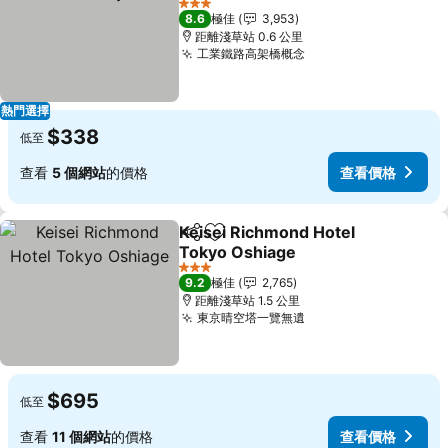
3 星級
8.6
極佳
3,953
距離淺草站 0.6 公里
工業鐵路高架橋概念
熱門選擇
$338
低至
查看
5 個網站
的價格
查看價格
Keisei Richmond Hotel
分享
放到收藏夾
Tokyo Oshiage
3 星級
9.2
極佳
2,765
距離淺草站 1.5 公里
東京晴空塔一覽無遺
$695
低至
查看
11 個網站
的價格
查看價格