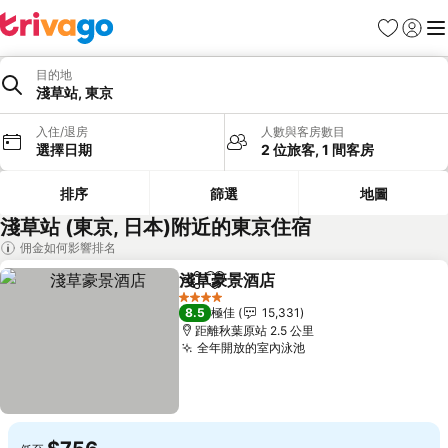
收藏夾
登入
選
目的地
淺草站, 東京
入住/退房
人數與客房數目
選擇日期
2 位旅客, 1 間客房
排序
篩選
地圖
淺草站 (東京, 日本)附近的東京住宿
佣金如何影響排名
淺草豪景酒店
分享
放到收藏夾
4 星級
8.5
極佳
15,331
距離秋葉原站 2.5 公里
全年開放的室內泳池