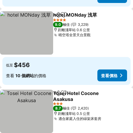
hotel MONday 浅草
分享
放到收藏夾
4 星級
9.0
極佳
3,229
距離淺草站 0.6 公里
晴空塔全景天台景觀
$456
低至
查看
10 個網站
的價格
查看價格
Tosei Hotel Cocone
分享
放到收藏夾
Asakusa
3 星級
8.7
極佳
2,420
距離淺草站 0.5 公里
適合家庭入住的碌架床套房