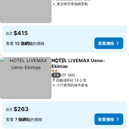
東京晴空塔地標景觀
$415
低至
查看
12 個網站
的價格
查看價格
HOTEL LiVEMAX Ueno-
分享
放到收藏夾
Ekimae
2 星級
7.3
965
距離淺草站 1.6 公里
小巧實用的城市基地
$263
低至
查看
7 個網站
的價格
查看價格