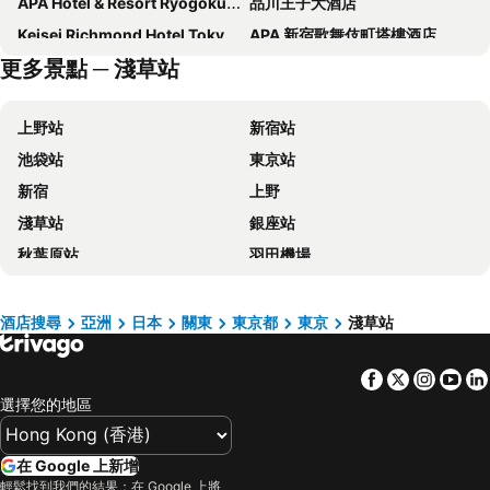
APA Hotel & Resort Ryogoku Ekimae Tower
品川王子大酒店
Keisei Richmond Hotel Tokyo Kinshicho
APA 新宿歌舞伎町塔樓酒店
更多景點 ─ 淺草站
Hotel Villa Fontaine Grand Tokyo-ariake
DEL style Ikebukuro Higashiguchi by Daiwa Roynet Hotel
Tokyo Bay Shiomi Prince Hotel
Richmond Hotel Premier Tokyo Schole
上野站
新宿站
東京京王廣場酒店
東京黎凡特東武酒店
池袋站
東京站
上野站百夫長 SPA 酒店
上野寶石酒店
新宿
上野
Dormy Inn Ikebukuro
世紀南悅酒店
淺草站
銀座站
上野三井花園酒店
Onsen Ryokan Yuen Shinjuku
秋葉原站
羽田機場
JR Kyushu Hotel Blossom Shinjuku
池袋百夫長酒店
品川站
河口湖
東京圓頂酒店
格蘭德城市酒店
澀谷站
成田國際機場
新宿格蘭貝爾酒店
Hotel Groove Shinjuku
酒店搜尋
亞洲
日本
關東
東京都
東京
淺草站
錦系釘站
草津溫泉
Almont Hotel Nippori
APA Hotel Ueno Ekimae
Facebook
Twitter
Insta
Yo
橫濱車站
東京迪士尼
La Vista Tokyo Bay
Sakura Hotel Nippori
選擇您的地區
新橋站
Gala湯澤車站
新宿王子大酒店
上野御徒町溫泉多米旅館
Fujisan sacred place and source of artistic inspiration
箱根湯本溫泉
大森頂級住宿飯店 (原名大森藝術飯店)
TKP 日暮里站前 APA 酒店
在 Google 上新增
日本橋站
Shibuya
OMO5 Tokyo Otsuka by Hoshino Resorts
Tosei Hotel Cocone Ueno
輕鬆找到我們的結果：在 Google 上將