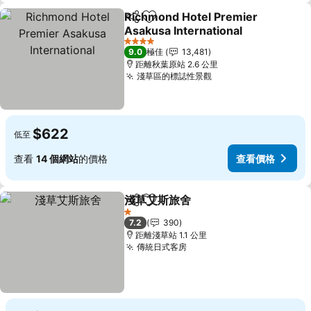
Richmond Hotel Premier
分享
放到收藏夾
Asakusa International
4 星級
9.0
極佳
13,481
距離秋葉原站 2.6 公里
淺草區的標誌性景觀
$622
低至
查看
14 個網站
的價格
查看價格
淺草艾斯旅舍
分享
放到收藏夾
1 星級
7.2
390
距離淺草站 1.1 公里
傳統日式客房