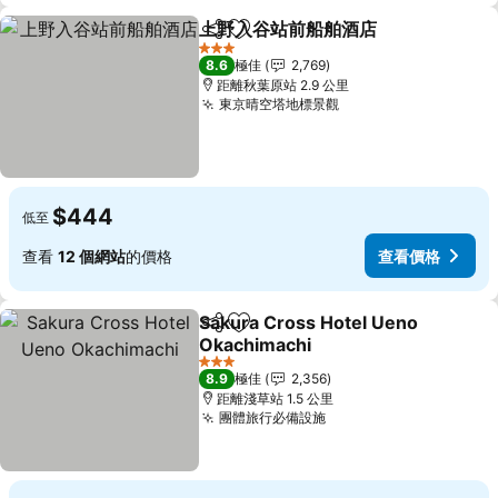
上野入谷站前船舶酒店
分享
放到收藏夾
3 星級
8.6
極佳
2,769
距離秋葉原站 2.9 公里
東京晴空塔地標景觀
$444
低至
查看
12 個網站
的價格
查看價格
Sakura Cross Hotel Ueno
分享
放到收藏夾
Okachimachi
3 星級
8.9
極佳
2,356
距離淺草站 1.5 公里
團體旅行必備設施