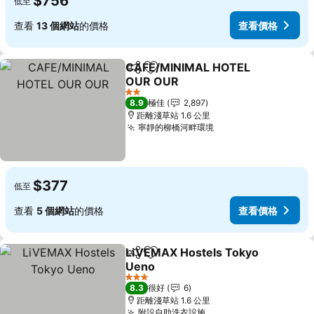
$756
低至
查看
13 個網站
的價格
查看價格
CAFE/MINIMAL HOTEL
分享
放到收藏夾
OUR OUR
2 星級
8.9
極佳
2,897
距離淺草站 1.6 公里
寧靜的柳橋河畔環境
$377
低至
查看
5 個網站
的價格
查看價格
LiVEMAX Hostels Tokyo
分享
放到收藏夾
Ueno
3 星級
8.3
很好
6
距離淺草站 1.6 公里
附設自助洗衣設施