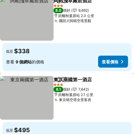
阿帕淺草藏前酒店
分享
放到收藏夾
3 星級
8.0
很好
9,692
距離秋葉原站 2.0 公里
隅田川與晴空塔景觀
$338
低至
查看
9 個網站
的價格
查看價格
東京兩國第一酒店
分享
放到收藏夾
3 星級
8.1
很好
7,642
距離秋葉原站 2.1 公里
東京晴空塔全景客房
$495
低至