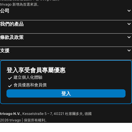
trivago 新增為首選來源。
Haneda Airport International Terminal Station
長野車站
APA Hotel Sugamo Ekimae
APA Hotel Yamanote Otsuka Ekimae Tower
公司
淺草寺
熱海溫泉
APA Hotel Asakusa Tawaramachi Ekimae
康西莉亞池袋大師別墅酒店
赤坂站
東京巨蛋城
HOTEL MYSTAYS 龜戶
Keisei Richmond Hotel Tokyo Monzennakacho
我們的產品
苗場滑雪場
靜岡車站
Hotel Resol Ueno
池袋東急 Stay 酒店
條款及政策
六本木車站
原宿站
帝國酒店
Remm Akihabara
羽田機場 東京國際機場
幕張展覽館
KOKO HOTEL Ikebukuro
Mitsui Garden Hotel Gotanda
支援
築地魚市場
東京王子大飯店滑雪區
淺草溫泉多米快捷旅館
Asakusa Tobu Hotel
御台場 (台場)
伊豆溫泉
Hop Inn Tokyo Asakusa
Hotel Trend Tobu Asakusa-Eki Kita
登入享受會員專屬優惠
強羅溫泉
Kawasaki Station
OMO3 Asakusa by Hoshino Resorts
The Gate Hotel Kaminarimon by Hulic
建立個人化體驗
Narita International Airport
Shiga - kogen
Banrai Hotel
Mustard Hotel Asakusa 1
會員優惠和會員價
東京迪士尼海洋
Nippori Station
APA hotel Asakusa Kaminarimon
CROSS Suites Tokyo Asakusa（ORIX HOTELS & RESORTS）
登入
太陽城
Nozawa Onsen Ski Resort
Hotel Gracery Asakusa
Richmond Hotel Asakusa
Tachikawa Station
Gotanda Station
Onyado Nono Asakusa Bettei
the Moto Hotel Asakusa
trivago N.V.
, Kesselstraße 5 – 7, 40221 杜塞爾多夫, 德國
Tokyo Cruise
Asakusa Metro Station
Richmond Hotel Premier Asakusa International
淺草駒形精選永安國際酒店
2026 trivago | 保留所有權利。
Sumida
Tawaramachi Metro Station
APA Hotel Asakusa Ekimae
OTHER SPACE Asakusa