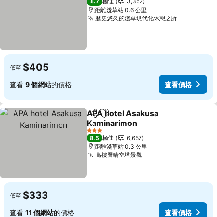
8.7
極佳
3,352
距離淺草站 0.6 公里
歷史悠久的淺草現代化休憩之所
$405
低至
查看
9 個網站
的價格
查看價格
APA hotel Asakusa
分享
放到收藏夾
Kaminarimon
3 星級
8.5
極佳
6,657
距離淺草站 0.3 公里
高樓層晴空塔景觀
$333
低至
查看
11 個網站
的價格
查看價格