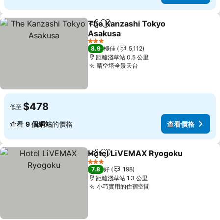
The Kanzashi Tokyo
分享
放到收藏夾
Asakusa
3 星級
8.9
極佳
5,112
距離淺草站 0.5 公里
晴空塔全景天台
$478
低至
查看
9 個網站
的價格
查看價格
Hotel LiVEMAX Ryogoku
分享
放到收藏夾
3 星級
7.8
好
198
距離淺草站 1.3 公里
小巧實用的住宿空間