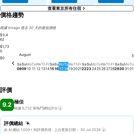
查看東京所有住宿
價格趨勢
根據 trivago 過去 30 天的最低價格
$3,4
62
$1,73
0
Saturda
$2,488
August
Wednesday, August 19
$2,376
Saturday, August 22
$2,334
Saturday, August 08
$2,306
Thursday, August 13
$2,272
Friday, August 21
$2,228
Saturday, August 15
$2,210
Thursday, August 20
$2,194
Friday, A
$2,148
S
Monday, August 10
$2,092
Wednesday, August 12
$2,095
T
$
Friday, August 14
$1,915
Tuesday, August 11
$1,843
Tuesday, Augus
$1,844
Thursday, 
$1,846
Sunday, August 16
$1,814
Wednesday, 
$1,825
Sunda
$1,79
Sunday, August 23
$1,754
Sunday, August 09
$1,700
Tuesday, August 18
$1,699
Monday, August 
$1,704
Monday, August 17
$1,696
Mo
$1,
$0
Sa
Su
Mo
Tu
We
Th
Fr
Sa
Su
Mo
Tu
We
Th
Fr
Sa
Su
Mo
Tu
We
Th
Fr
Sa
Su
Mo
Tu
08
09
10
11
12
13
14
15
16
17
18
19
20
21
22
23
24
25
26
27
28
29
30
31
01
評價
極佳
9.2
根據 6,732
筆熱門網站評分
評價總結
由 AI 總結 1,000+ 則評價所得 · 上次更新日期： 30 Jul 2026