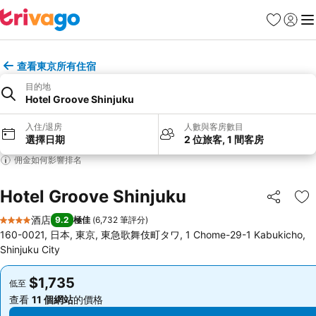
收藏夾
登入
選
查看東京所有住宿
目的地
Hotel Groove Shinjuku
入住/退房
人數與客房數目
選擇日期
2 位旅客, 1 間客房
佣金如何影響排名
Hotel Groove Shinjuku
分享
放
酒店
9.2
極佳
(
6,732 筆評分
)
4 星級
160-0021, 日本, 東京, 東急歌舞伎町タワ, 1 Chome-29-1 Kabukicho,
Shinjuku City
$1,735
$1,735
低至
低至
查看
11 個網站
的價格
查看
11 個網站
的價格