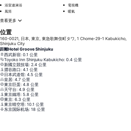
浴室連淋浴
電視機
風筒
暖氣
查看更多
位置
160-0021, 日本, 東京, 東急歌舞伎町タワ, 1 Chome-29-1 Kabukicho,
Shinjuku City
距離Hotel Groove Shinjuku
西武新宿
:
0.1
公里
Toyoko Inn Shinjuku Kabukicho
:
0.4
公里
新國立競技場
:
2.4
公里
澀谷路口
:
4.1
公里
日本武道馆
:
4.5
公里
皇居
:
4.7
公里
東京巨蛋
:
4.8
公里
天守台
:
4.9
公里
東京鐵塔
:
5.8
公里
東京
:
6.3
公里
東京晴空塔
:
10.1
公里
东京国际机场
:
18
公里