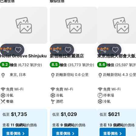
已選住宿
類似住宿
酒店
酒店
酒店
4 星級
4 星級
4 星級
分享
放到收藏夾
分享
放到收藏夾
分享
放到收藏
Hotel Groove Shinjuku
新宿格拉斯麗酒店
東京池袋大都會大飯
9.2
8.5
8.6
極佳
(
6,732 筆評分
)
極佳
(
35,773 筆評分
)
極佳
(
25,597 筆
東京, 日本
距離新宿站 0.6 公里
距離新宿站 4.3 公
免費 Wi-Fi
免費 Wi-Fi
免費 Wi-Fi
冷氣
冷氣
停車場
餐廳
酒吧
冷氣
$1,735
$1,029
$621
低至
低至
低至
查看
11 個網站
的價格
查看
9 個網站
的價格
查看
13 個網站
的價格
查看價格
查看價格
查看價格