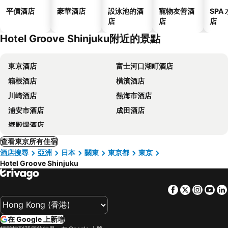
平價酒店
豪華酒店
設泳池的酒
寵物友善酒
SPA
店
店
店
Hotel Groove Shinjuku附近的景點
東京酒店
富士河口湖町酒店
箱根酒店
橫濱酒店
川崎酒店
熱海市酒店
浦安市酒店
成田酒店
禦殿場酒店
查看東京所有住宿
酒店搜尋
亞洲
日本
關東
東京都
東京
Hotel Groove Shinjuku
Facebook
Twitter
Insta
Yo
在 Google 上新增