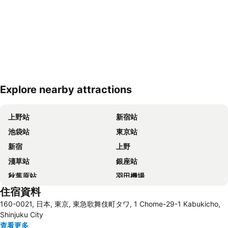
Explore nearby attractions
展開地圖
上野站
新宿站
池袋站
東京站
新宿
上野
淺草站
銀座站
秋葉原站
羽田機場
住宿資料
品川站
澀谷站
160-0021, 日本, 東京, 東急歌舞伎町タワ, 1 Chome-29-1 Kabukicho,
錦系釘站
橫濱車站
Shinjuku City
東京迪士尼
新橋站
查看更多