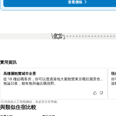
查看價格
查看價格
1 / 77
實用資訊
高樓層飽覽城市全景
現
從 18 樓起嘅客房，你可以透過落地大窗飽覽東京嘅壯麗景色，
你
無論日夜，都有無與倫比嘅視野。
放
內容由人工智能總結，未必百分百準確。
與類似住宿比較