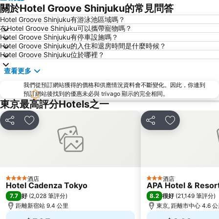
關於Hotel Groove Shinjuku的常見問答
日本橋站
Shibuya
Hotel Groove Shinjuku有游泳池區域嗎？
Haneda Airport International Terminal Station
淺草寺
在Hotel Groove Shinjuku可以攜帶寵物嗎？
赤坂站
東京巨蛋城
Hotel Groove Shinjuku有停車設施嗎？
Hotel Groove Shinjuku的入住和退房時間是什麼時候？
六本木車站
原宿站
Hotel Groove Shinjuku位於哪裡？
羽田機場 東京國際機場
幕張展覽館
查看更多
築地魚市場
御台場 (台場)
我們從預訂網站獲得的價格和供應情況資料會不斷變化。因此，你連到
Kawasaki Station
東京迪士尼海洋
預訂網站後找到的優惠未必與 trivago 顯示的完全相同。
東京最高評分Hotels之一
太陽城
Nippori Station
Tachikawa Station
Gotanda Station
分享
放到收藏夾
分享
放到收藏夾
赤羽站
Omiya Station
Ginza Metro Station
Ikebukuro Metro Station
東京晴空塔
惠比壽站
水道橋站
Shinjuku-gyoemmae Metro Station
酒店
酒店
4 星級
3 星級
Hotel Cadenza Tokyo
APA Hotel & Reso
Shinagawa
Hamamatsucho station
7.7
8.2
好
(
2,028 筆評分
)
很好
(
21,149 筆評分
)
Ofuna Station
Nishi-Kasai Metro Station
距離新宿站 9.4 公里
東京, 距離市中心 4.6 