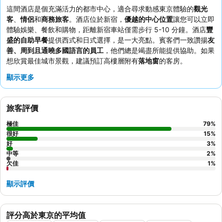
這間酒店是個充滿活力的都市中心，適合尋求動感東京體驗的
觀光
客
、
情侶
和
商務旅客
。酒店位於新宿，
優越的中心位置
讓您可以立即
體驗娛樂、餐飲和購物，距離新宿車站僅需步行 5-10 分鐘。酒店
豐
盛的自助早餐
提供西式和日式選擇，是一大亮點。賓客們一致讚揚
友
善、周到且通曉多國語言的員工
，他們總是竭盡所能提供協助。如果
想欣賞最佳城市景觀，建議預訂高樓層附有
落地窗
的客房。
顯示更多
旅客評價
極佳
79
%
很好
15
%
好
3
%
中等
2
%
欠佳
1
%
顯示評價
評分高於東京的平均值