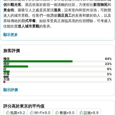
侶
和
觀光客
。酒店坐落於新宿一個清幽的社區，方便前往
新宿御苑
和
黃金街
。最吸引人之處是其屋頂
溫泉
，設有室內和室外浴池，可飽覽
迷人的城市景觀。住客們一致讚揚
酒店員工
的友善和樂於助人，以及
美味傳統的
日式早餐
。如欲享受真正身臨其境的住宿體驗，可考慮入
住能欣賞
迷人城市景觀
的客房。
顯示更多
旅客評價
極佳
64
%
很好
23
%
好
6
%
中等
5
%
欠佳
2
%
顯示評價
評分高於東京的平均值
氛圍
•
9.2
Wi-Fi
•
9.0
餐廳
•
9.0
設施
•
8.9