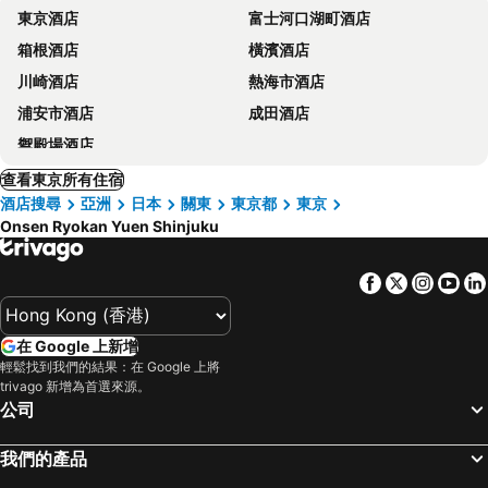
東京酒店
富士河口湖町酒店
箱根酒店
橫濱酒店
川崎酒店
熱海市酒店
浦安市酒店
成田酒店
禦殿場酒店
查看東京所有住宿
酒店搜尋
亞洲
日本
關東
東京都
東京
Onsen Ryokan Yuen Shinjuku
Facebook
Twitter
Insta
Yo
在 Google 上新增
輕鬆找到我們的結果：在 Google 上將
trivago 新增為首選來源。
公司
我們的產品