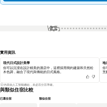
1 / 71
實用資訊
現代日式設計美學
地
你可以沉浸在設計精美的酒店中，這裡採用簡約建築和天然松
你
木色調，融合了現代與傳統的日式風格。
烹
內容由人工智能總結，未必百分百準確。
與類似住宿比較
已選住宿
類似住宿