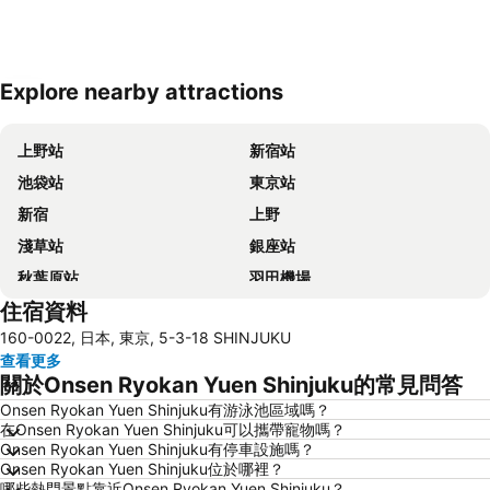
Explore nearby attractions
展開地圖
上野站
新宿站
池袋站
東京站
新宿
上野
淺草站
銀座站
秋葉原站
羽田機場
住宿資料
品川站
澀谷站
160-0022, 日本, 東京, 5-3-18 SHINJUKU
錦系釘站
橫濱車站
查看更多
東京迪士尼
新橋站
關於Onsen Ryokan Yuen Shinjuku的常見問答
日本橋站
Shibuya
Onsen Ryokan Yuen Shinjuku有游泳池區域嗎？
在Onsen Ryokan Yuen Shinjuku可以攜帶寵物嗎？
Haneda Airport International Terminal Station
淺草寺
Onsen Ryokan Yuen Shinjuku有停車設施嗎？
赤坂站
東京巨蛋城
Onsen Ryokan Yuen Shinjuku位於哪裡？
哪些熱門景點靠近Onsen Ryokan Yuen Shinjuku？