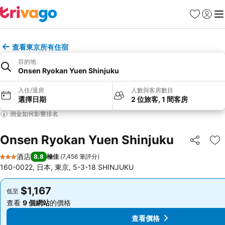
收藏夾
登入
選
查看東京所有住宿
目的地
Onsen Ryokan Yuen Shinjuku
入住/退房
人數與客房數目
選擇日期
2 位旅客, 1 間客房
佣金如何影響排名
Onsen Ryokan Yuen Shinjuku
分享
放
酒店
8.8
極佳
(
7,456 筆評分
)
3 星級
160-0022, 日本, 東京, 5-3-18 SHINJUKU
$1,167
$1,167
低至
低至
查看
9 個網站
的價格
查看
9 個網站
的價格
查看價格
查看價格