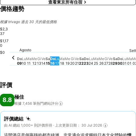
查看東京所有住宿
價格趨勢
根據 trivago 過去 30 天的最低價格
$2,3
37
$1,17
0
Sabato, 
$2,017
Lunedì, Agosto 10
$1,814
Sabato, Agosto 15
$1,701
Sabato, Agosto 22
$1,660
Venerdì, Agosto 14
$1,650
Martedì, Agosto 11
$1,618
Giovedì, Agosto 13
$1,631
Mercoledì, Agosto 12
$1,586
Venerdì, Agosto 21
$1,563
Agosto
Giovedì, Agosto 20
$1,435
Domenica, Agosto 09
$1,415
Venerdì, A
$1,406
Set
Martedì, Agosto 18
$1,361
Mercoledì, Agosto 19
$1,361
Martedì, Agosto 
$1,361
Domenica, Agosto 16
$1,345
Lunedì, Agosto 17
$1,334
Domenica, Agosto 23
$1,309
Giovedì, Ago
$1,315
Ma
$1
Lunedì, Agosto 24
$1,289
Domeni
$1,303
Mercoledì, Ago
$1,271
Lune
$1,2
$0
Do
Lu
Ma
Me
Gi
Ve
Sa
Do
Lu
Ma
Me
Gi
Ve
Sa
Do
Lu
Ma
Me
Gi
Ve
Sa
Do
Lu
Ma
M
09
10
11
12
13
14
15
16
17
18
19
20
21
22
23
24
25
26
27
28
29
30
31
01
0
評價
極佳
8.8
根據 7,456
筆熱門網站評分
評價總結
由 AI 總結 1,000+ 則評價所得 · 上次更新日期： 30 Jul 2026
這間酒店是個寧靜的都市綠洲，非常適合追求獨特日本文化體驗的
情