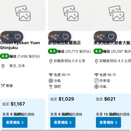
酒店
酒店
酒店
3 星級
4 星級
4 星級
分享
放到收藏夾
分享
放到收藏夾
分享
放到收藏
Onsen Ryokan Yuen
新宿格拉斯麗酒店
東京池袋大都會大飯
Shinjuku
8.5
8.6
極佳
(
35,773 筆評分
)
極佳
(
25,597 筆
8.8
極佳
(
7,456 筆評分
)
距離新宿站 0.6 公里
距離新宿站 4.3 公
東京, 日本
免費 Wi-Fi
免費 Wi-Fi
冷氣
停車場
餐廳
酒吧
冷氣
$1,029
$621
低至
低至
$1,167
低至
查看
9 個網站
的價格
查看
9 個網站
的價格
查看
13 個網站
的價格
查看價格
查看價格
查看價格