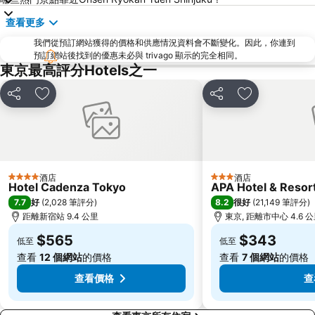
六本木車站
原宿站
查看更多
羽田機場 東京國際機場
幕張展覽館
我們從預訂網站獲得的價格和供應情況資料會不斷變化。因此，你連到
築地魚市場
御台場 (台場)
預訂網站後找到的優惠未必與 trivago 顯示的完全相同。
Kawasaki Station
東京迪士尼海洋
東京最高評分Hotels之一
太陽城
Nippori Station
分享
放到收藏夾
分享
放到收藏夾
Tachikawa Station
Gotanda Station
赤羽站
Omiya Station
Ginza Metro Station
Ikebukuro Metro Station
東京晴空塔
惠比壽站
酒店
酒店
4 星級
3 星級
Hotel Cadenza Tokyo
APA Hotel & Reso
水道橋站
Shinjuku-gyoemmae Metro Station
7.7
8.2
好
(
2,028 筆評分
)
很好
(
21,149 筆評分
)
Shinagawa
Hamamatsucho station
距離新宿站 9.4 公里
東京, 距離市中心 4.6 
Ofuna Station
Nishi-Kasai Metro Station
$565
$343
低至
低至
Fujisawa Station
Shimbashi Metro Station
查看
12 個網站
的價格
查看
7 個網站
的價格
Chiba Station
Toyosu Station
查看價格
查