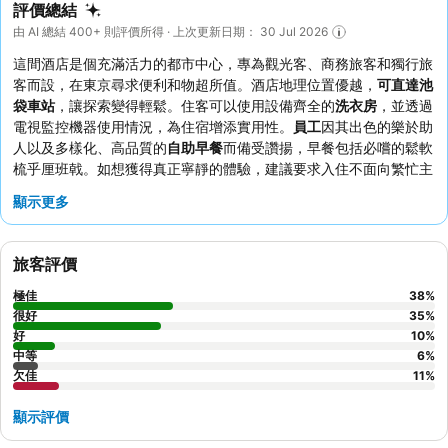
評價總結
由 AI 總結 400+ 則評價所得 · 上次更新日期： 30 Jul 2026
這間酒店是個充滿活力的都市中心，專為觀光客、商務旅客和獨行旅
客而設，在東京尋求便利和物超所值。酒店地理位置優越，
可直達池
袋車站
，讓探索變得輕鬆。住客可以使用設備齊全的
洗衣房
，並透過
電視監控機器使用情況，為住宿增添實用性。
員工
因其出色的樂於助
人以及多樣化、高品質的
自助早餐
而備受讚揚，早餐包括必嚐的鬆軟
梳乎厘班戟。如想獲得真正寧靜的體驗，建議要求入住不面向繁忙主
要街道的客房。
顯示更多
旅客評價
極佳
38
%
很好
35
%
好
10
%
中等
6
%
欠佳
11
%
顯示評價