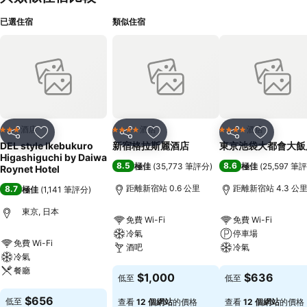
已選住宿
類似住宿
酒店
酒店
酒店
3 星級
4 星級
4 星級
分享
放到收藏夾
分享
放到收藏夾
分享
放到收藏
DEL style Ikebukuro
新宿格拉斯麗酒店
東京池袋大都會大飯
Higashiguchi by Daiwa
8.5
8.6
極佳
(
35,773 筆評分
)
極佳
(
25,597 筆
Roynet Hotel
距離新宿站 0.6 公里
距離新宿站 4.3 公
8.7
極佳
(
1,141 筆評分
)
東京, 日本
免費 Wi-Fi
免費 Wi-Fi
冷氣
停車場
免費 Wi-Fi
酒吧
冷氣
冷氣
餐廳
查看價格
查看價格
$1,000
$636
低至
低至
查看價格
$656
低至
查看
12 個網站
的價格
查看
12 個網站
的價格