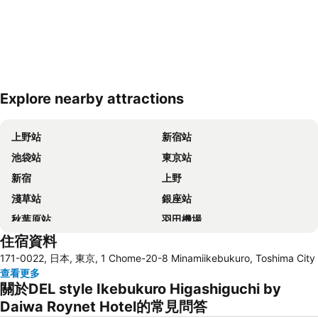
Explore nearby attractions
展開地圖
上野站
新宿站
池袋站
東京站
新宿
上野
淺草站
銀座站
秋葉原站
羽田機場
住宿資料
品川站
澀谷站
171-0022, 日本, 東京, 1 Chome-20-8 Minamiikebukuro, Toshima City
錦系釘站
橫濱車站
查看更多
東京迪士尼
新橋站
關於DEL style Ikebukuro Higashiguchi by
日本橋站
Shibuya
Daiwa Roynet Hotel的常見問答