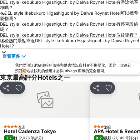
Haneda Airport International Terminal Station
淺草寺
DEL style Ikebukuro Higashiguchi by Daiwa Roynet Hotel有游泳池區
域嗎？
赤坂站
東京巨蛋城
在DEL style Ikebukuro Higashiguchi by Daiwa Roynet Hotel可以攜帶
寵物嗎？
六本木車站
原宿站
DEL style Ikebukuro Higashiguchi by Daiwa Roynet Hotel有停車設施
羽田機場 東京國際機場
幕張展覽館
嗎？
DEL style Ikebukuro Higashiguchi by Daiwa Roynet Hotel位於哪裡？
築地魚市場
御台場 (台場)
哪些熱門景點靠近DEL style Ikebukuro Higashiguchi by Daiwa Roynet
Hotel？
Kawasaki Station
東京迪士尼海洋
太陽城
Nippori Station
查看更多
Tachikawa Station
Gotanda Station
我們從預訂網站獲得的價格和供應情況資料會不斷變化。因此，你連到
預訂網站後找到的優惠未必與 trivago 顯示的完全相同。
赤羽站
Omiya Station
東京最高評分Hotels之一
Ginza Metro Station
Ikebukuro Metro Station
分享
放到收藏夾
分享
放到收藏夾
東京晴空塔
惠比壽站
水道橋站
Shinjuku-gyoemmae Metro Station
Shinagawa
Hamamatsucho station
Ofuna Station
Nishi-Kasai Metro Station
酒店
酒店
Fujisawa Station
Shimbashi Metro Station
4 星級
3 星級
Hotel Cadenza Tokyo
APA Hotel & Reso
Chiba Station
Toyosu Station
7.7
8.2
好
(
2,028 筆評分
)
很好
(
21,149 筆評分
)