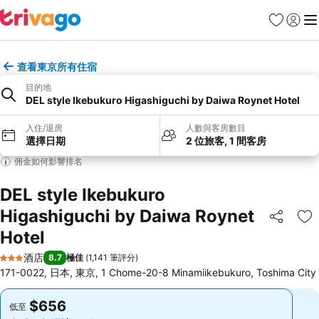
收藏夾
登入
選
查看東京所有住宿
目的地
DEL style Ikebukuro Higashiguchi by Daiwa Roynet Hotel
入住/退房
人數與客房數目
選擇日期
2 位旅客, 1 間客房
佣金如何影響排名
DEL style Ikebukuro
Higashiguchi by Daiwa Roynet
分享
放
Hotel
酒店
8.7
極佳
(
1,141 筆評分
)
3 星級
171-0022, 日本, 東京, 1 Chome-20-8 Minamiikebukuro, Toshima City
$656
$656
低至
低至