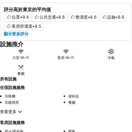
評分高於東京的平均值
位置
•
9.4
公共交通
•
8.8
整潔度
•
8.6
設施
•
8.6
客房舒適度
•
8.5
顯示更多評分
設施推介
大堂 Wi-Fi
客房 Wi-Fi
冷氣
餐廳
所有設施
住宿設施服務
升降機
便利店
非吸煙房
餐廳
查看更多
客房設施服務
熨斗/熨衫板
暖氣