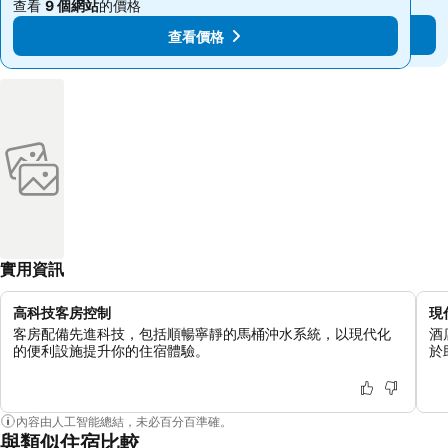
查看
9 個網站
的價格
查看
9 個網站
的價格
查看價格
查看價格
實用資訊
高科技客房控制
現
客房配備先進科技，包括順暢寧靜的馬桶沖水系統，以現代化
酒
的便利設施提升你的住宿體驗。
於
內容由人工智能總結，未必百分百準確。
與類似住宿比較