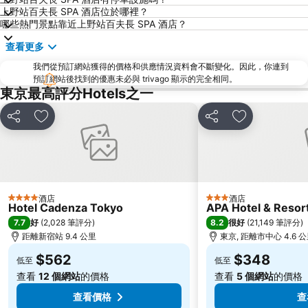
赤坂站
東京巨蛋城
上野站百夫長 SPA 酒店位於哪裡？
哪些熱門景點靠近上野站百夫長 SPA 酒店？
六本木車站
原宿站
查看更多
羽田機場 東京國際機場
幕張展覽館
我們從預訂網站獲得的價格和供應情況資料會不斷變化。因此，你連到
築地魚市場
御台場 (台場)
預訂網站後找到的優惠未必與 trivago 顯示的完全相同。
Kawasaki Station
東京迪士尼海洋
東京最高評分Hotels之一
Nippori Station
太陽城
分享
放到收藏夾
分享
放到收藏夾
Tachikawa Station
Gotanda Station
赤羽站
Omiya Station
Ginza Metro Station
東京晴空塔
Ikebukuro Metro Station
惠比壽站
酒店
酒店
4 星級
3 星級
Hotel Cadenza Tokyo
APA Hotel & Reso
水道橋站
Shinjuku-gyoemmae Metro Station
7.7
8.2
好
(
2,028 筆評分
)
很好
(
21,149 筆評分
)
Shinagawa
Hamamatsucho station
距離新宿站 9.4 公里
東京, 距離市中心 4.6 
Ofuna Station
Nishi-Kasai Metro Station
$562
$348
低至
低至
Fujisawa Station
Shimbashi Metro Station
查看
12 個網站
的價格
查看
5 個網站
的價格
Chiba Station
Toyosu Station
查看價格
查