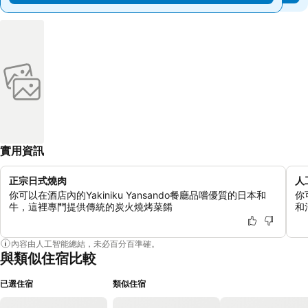
實用資訊
正宗日式燒肉
人
你可以在酒店內的Yakiniku Yansando餐廳品嚐優質的日本和
你
牛，這裡專門提供傳統的炭火燒烤菜餚
和
內容由人工智能總結，未必百分百準確。
與類似住宿比較
已選住宿
類似住宿