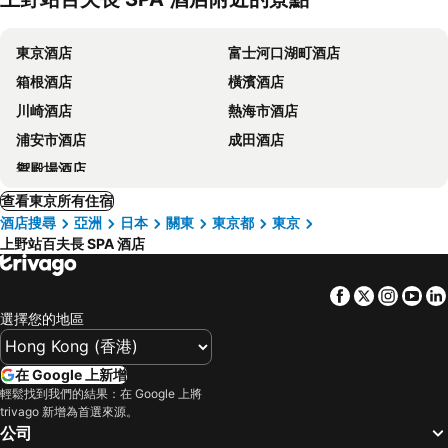
東京酒店
富士河口湖町酒店
箱根酒店
橫濱酒店
川崎酒店
熱海市酒店
浦安市酒店
成田酒店
禦殿場酒店
查看東京所有住宿
酒店搜尋
亞洲
日本
關東
東京都
東京
上野站百夫長 SPA 酒店
Facebook
Twitter
Insta
Yo
選擇您的地區
在 Google 上新增
輕鬆找到我們的結果：在 Google 上將
trivago 新增為首選來源。
公司