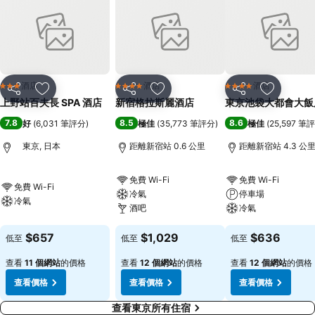
酒店
酒店
酒店
3 星級
4 星級
4 星級
分享
放到收藏夾
分享
放到收藏夾
分享
放到收藏
上野站百夫長 SPA 酒店
新宿格拉斯麗酒店
東京池袋大都會大飯
7.8
8.5
8.6
好
(
6,031 筆評分
)
極佳
(
35,773 筆評分
)
極佳
(
25,597 筆
東京, 日本
距離新宿站 0.6 公里
距離新宿站 4.3 公
免費 Wi-Fi
免費 Wi-Fi
免費 Wi-Fi
冷氣
停車場
冷氣
酒吧
冷氣
$657
$1,029
$636
低至
低至
低至
查看
11 個網站
的價格
查看
12 個網站
的價格
查看
12 個網站
的價格
查看價格
查看價格
查看價格
查看東京所有住宿