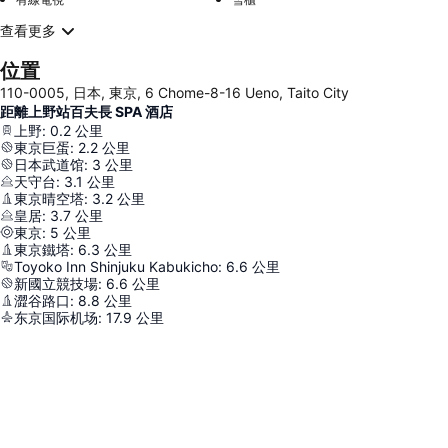
查看更多
位置
110-0005, 日本, 東京, 6 Chome-8-16 Ueno, Taito City
距離上野站百夫長 SPA 酒店
上野
:
0.2
公里
東京巨蛋
:
2.2
公里
日本武道馆
:
3
公里
天守台
:
3.1
公里
東京晴空塔
:
3.2
公里
皇居
:
3.7
公里
東京
:
5
公里
東京鐵塔
:
6.3
公里
Toyoko Inn Shinjuku Kabukicho
:
6.6
公里
新國立競技場
:
6.6
公里
澀谷路口
:
8.8
公里
东京国际机场
:
17.9
公里