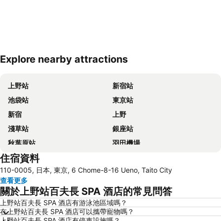
Explore nearby attractions
展開地圖
上野站
新宿站
池袋站
東京站
新宿
上野
淺草站
銀座站
秋葉原站
羽田機場
住宿資料
品川站
澀谷站
110-0005, 日本, 東京, 6 Chome-8-16 Ueno, Taito City
錦系釘站
橫濱車站
查看更多
東京迪士尼
新橋站
關於上野站百夫長 SPA 酒店的常見問答
日本橋站
Shibuya
上野站百夫長 SPA 酒店有游泳池區域嗎？
在上野站百夫長 SPA 酒店可以攜帶寵物嗎？
Haneda Airport International Terminal Station
淺草寺
上野站百夫長 SPA 酒店有停車設施嗎？