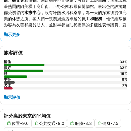
庭
、
觀光客
和
情侶
。酒店地理位置優越，可直達
上野車站
，周圍環繞
著熱鬧的阿美橫丁商店街、上野公園和眾多博物館。最出色的設施是
備受讚譽的
水療中心
，設有冷熱水浴和桑拿，為一天的探索後提供完
美的休憩之所。客人們一致讚揚酒店卓越的
員工和服務
，他們經常被
形容為友善和樂於助人，並對早餐自助餐提供的多樣性表示讚賞。對
於攜帶兒童出行的旅客，建議預訂配有
碌架床
的客房，以增加舒適度
顯示更多
和樂趣。
旅客評價
極佳
33
%
很好
32
%
好
19
%
中等
9
%
欠佳
7
%
顯示評價
評分高於東京的平均值
位置
•
9.0
公共交通
•
9.0
服務
•
8.3
健身
•
7.5