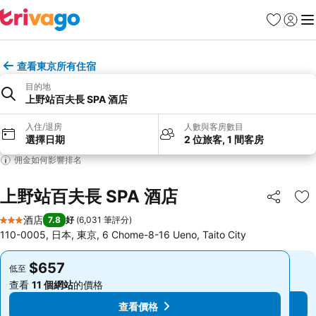
收藏夾
登入
選
查看東京所有住宿
目的地
上野站百夫長 SPA 酒店
入住/退房
人數與客房數目
選擇日期
2 位旅客, 1 間客房
佣金如何影響排名
上野站百夫長 SPA 酒店
分享
放
酒店
7.8
好
(
6,031 筆評分
)
3 星級
110-0005, 日本, 東京, 6 Chome-8-16 Ueno, Taito City
$657
$657
低至
低至
查看
11 個網站
的價格
查看
11 個網站
的價格
查看價格
查看價格