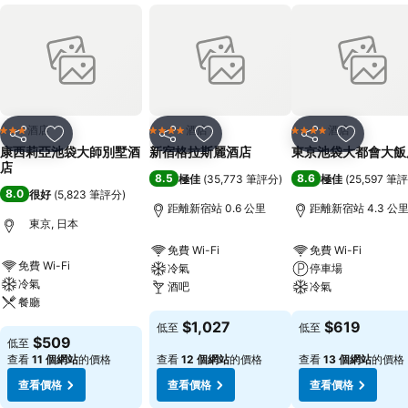
酒店
酒店
酒店
3 星級
4 星級
4 星級
分享
放到收藏夾
分享
放到收藏夾
分享
放到收藏
康西莉亞池袋大師別墅酒
新宿格拉斯麗酒店
東京池袋大都會大飯
店
8.5
8.6
極佳
(
35,773 筆評分
)
極佳
(
25,597 筆
8.0
很好
(
5,823 筆評分
)
距離新宿站 0.6 公里
距離新宿站 4.3 公
東京, 日本
免費 Wi-Fi
免費 Wi-Fi
免費 Wi-Fi
冷氣
停車場
冷氣
酒吧
冷氣
餐廳
查看價格
查看價格
$1,027
$619
低至
低至
查看價格
$509
低至
查看
11 個網站
的價格
查看
12 個網站
的價格
查看
13 個網站
的價格
查看價格
查看價格
查看價格