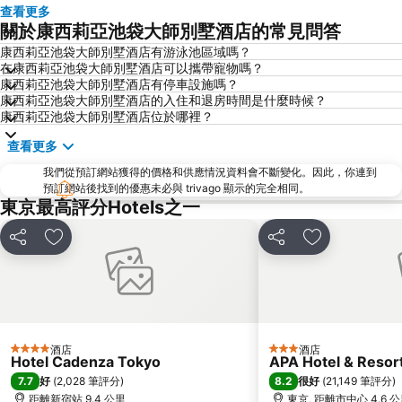
東京迪士尼
新橋站
查看更多
關於康西莉亞池袋大師別墅酒店的常見問答
日本橋站
Shibuya
康西莉亞池袋大師別墅酒店有游泳池區域嗎？
Haneda Airport International Terminal Station
淺草寺
在康西莉亞池袋大師別墅酒店可以攜帶寵物嗎？
赤坂站
東京巨蛋城
康西莉亞池袋大師別墅酒店有停車設施嗎？
康西莉亞池袋大師別墅酒店的入住和退房時間是什麼時候？
六本木車站
原宿站
康西莉亞池袋大師別墅酒店位於哪裡？
羽田機場 東京國際機場
幕張展覽館
查看更多
築地魚市場
御台場 (台場)
我們從預訂網站獲得的價格和供應情況資料會不斷變化。因此，你連到
Kawasaki Station
東京迪士尼海洋
預訂網站後找到的優惠未必與 trivago 顯示的完全相同。
東京最高評分Hotels之一
太陽城
Nippori Station
Tachikawa Station
Gotanda Station
分享
放到收藏夾
分享
放到收藏夾
赤羽站
Omiya Station
Ginza Metro Station
Ikebukuro Metro Station
東京晴空塔
惠比壽站
水道橋站
Shinjuku-gyoemmae Metro Station
酒店
酒店
4 星級
3 星級
Hotel Cadenza Tokyo
APA Hotel & Reso
Shinagawa
Hamamatsucho station
7.7
8.2
好
(
2,028 筆評分
)
很好
(
21,149 筆評分
)
Ofuna Station
Nishi-Kasai Metro Station
距離新宿站 9.4 公里
東京, 距離市中心 4.6 