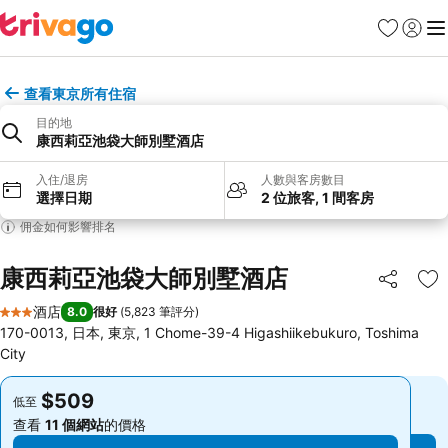
收藏夾
登入
選
查看東京所有住宿
目的地
康西莉亞池袋大師別墅酒店
入住/退房
人數與客房數目
選擇日期
2 位旅客, 1 間客房
佣金如何影響排名
康西莉亞池袋大師別墅酒店
分享
放
酒店
8.0
很好
(
5,823 筆評分
)
3 星級
170-0013, 日本, 東京, 1 Chome-39-4 Higashiikebukuro, Toshima
City
$509
$509
低至
低至
查看
11 個網站
的價格
查看
11 個網站
的價格