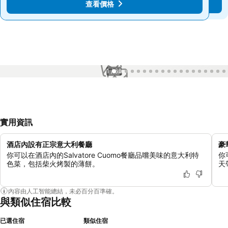
查看價格
查看價格
1 / 62
實用資訊
酒店內設有正宗意大利餐廳
豪
你可以在酒店內的Salvatore Cuomo餐廳品嚐美味的意大利特
你
色菜，包括柴火烤製的薄餅。
天
內容由人工智能總結，未必百分百準確。
與類似住宿比較
已選住宿
類似住宿