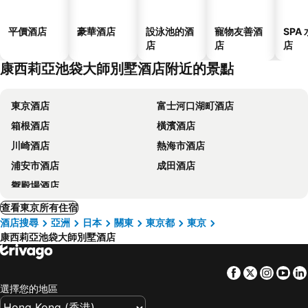
平價酒店
豪華酒店
設泳池的酒
寵物友善酒
SPA
店
店
店
康西莉亞池袋大師別墅酒店附近的景點
東京酒店
富士河口湖町酒店
箱根酒店
橫濱酒店
川崎酒店
熱海市酒店
浦安市酒店
成田酒店
禦殿場酒店
查看東京所有住宿
酒店搜尋
亞洲
日本
關東
東京都
東京
康西莉亞池袋大師別墅酒店
Facebook
Twitter
Insta
Yo
選擇您的地區