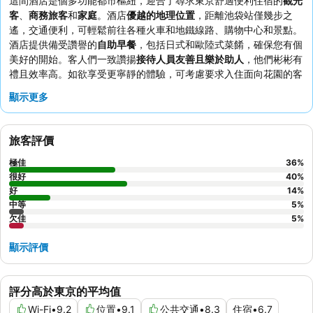
這間酒店是個多功能都市樞紐，迎合了尋求東京舒適便利住宿的
觀光
客
、
商務旅客
和
家庭
。酒店
優越的地理位置
，距離池袋站僅幾步之
遙，交通便利，可輕鬆前往各種火車和地鐵線路、購物中心和景點。
酒店提供備受讚譽的
自助早餐
，包括日式和歐陸式菜餚，確保您有個
美好的開始。客人們一致讚揚
接待人員友善且樂於助人
，他們彬彬有
禮且效率高。如欲享受更寧靜的體驗，可考慮要求入住面向花園的客
房。
顯示更多
旅客評價
極佳
36
%
很好
40
%
好
14
%
中等
5
%
欠佳
5
%
顯示評價
評分高於東京的平均值
Wi-Fi
•
9.2
位置
•
9.1
公共交通
•
8.3
住宿
•
6.7