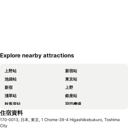
Explore nearby attractions
展開地圖
上野站
新宿站
池袋站
東京站
新宿
上野
淺草站
銀座站
秋葉原站
羽田機場
住宿資料
品川站
澀谷站
170-0013, 日本, 東京, 1 Chome-39-4 Higashiikebukuro, Toshima
錦系釘站
橫濱車站
City