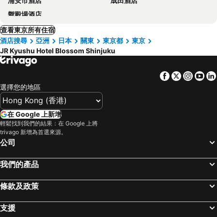
浦安市酒店
成田酒店
禦殿場酒店
查看東京所有住宿
酒店搜尋
亞洲
日本
關東
東京都
東京
JR Kyushu Hotel Blossom Shinjuku
Facebook
Twitter
Insta
Yo
選擇您的地區
在 Google 上新增
輕鬆找到我們的結果：在 Google 上將
trivago 新增為首選來源。
公司
我們的產品
條款及政策
支援