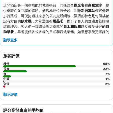
這間酒店是一個多功能的城市樞紐，同樣適合
觀光客
和
商務旅客
，提
供寧靜而又互聯的體驗。酒店地理位置優越，距離
新宿車站
僅幾分鐘
步行路程，可便捷通往東京的公共交通網絡。酒店的特色是每層樓都
設有方便的
飲水機
，大堂還設有
用品吧
，提升了客人的舒適度並體現
環保理念。客人們一致讚揚酒店卓越的
員工和服務
以及備受好評的
自
助早餐
，早餐提供各式各樣的日式和西式菜餚。如果想享受更寧靜的
住宿，客人可能會喜歡不面向街道的客房，因為較高樓層可能會聽到
顯示更多
交通噪音。
旅客評價
極佳
68
%
很好
22
%
好
7
%
中等
1
%
欠佳
2
%
顯示評價
評分高於東京的平均值