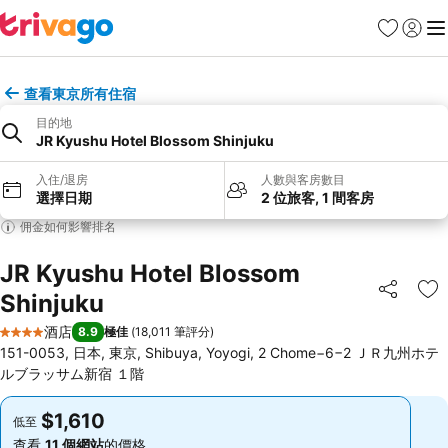
收藏夾
登入
選
查看東京所有住宿
目的地
JR Kyushu Hotel Blossom Shinjuku
入住/退房
人數與客房數目
選擇日期
2 位旅客, 1 間客房
佣金如何影響排名
JR Kyushu Hotel Blossom
Shinjuku
分享
放
酒店
8.9
極佳
(
18,011 筆評分
)
4 星級
151-0053, 日本, 東京, Shibuya, Yoyogi, 2 Chome−6−2 ＪＲ九州ホテ
ルブラッサム新宿 １階
$1,610
$1,610
低至
低至
查看
11 個網站
的價格
查看
11 個網站
的價格