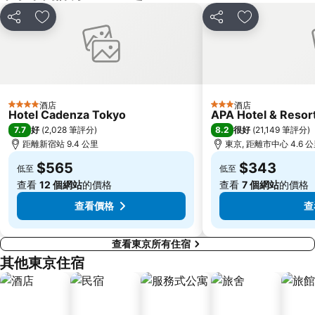
赤羽站
Omiya Station
分享
放到收藏夾
分享
放到收藏夾
Ginza Metro Station
Ikebukuro Metro Station
東京晴空塔
惠比壽站
水道橋站
Shinjuku-gyoemmae Metro Station
Shinagawa
Hamamatsucho station
酒店
酒店
4 星級
3 星級
Hotel Cadenza Tokyo
APA Hotel & Reso
Ofuna Station
Nishi-Kasai Metro Station
7.7
8.2
好
(
2,028 筆評分
)
很好
(
21,149 筆評分
)
Fujisawa Station
Shimbashi Metro Station
距離新宿站 9.4 公里
東京, 距離市中心 4.6 
Chiba Station
Toyosu Station
$565
$343
低至
低至
查看
12 個網站
的價格
查看
7 個網站
的價格
查看價格
查
查看東京所有住宿
其他東京住宿