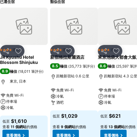
已選住宿
類似住宿
酒店
酒店
酒店
4 星級
4 星級
4 星級
分享
放到收藏夾
分享
放到收藏夾
分享
放到收藏
JR Kyushu Hotel
新宿格拉斯麗酒店
東京池袋大都會大飯
Blossom Shinjuku
8.5
8.6
極佳
(
35,773 筆評分
)
極佳
(
25,597 筆
8.9
極佳
(
18,011 筆評分
)
距離新宿站 0.6 公里
距離新宿站 4.3 公
東京, 日本
免費 Wi-Fi
免費 Wi-Fi
免費 Wi-Fi
冷氣
停車場
停車場
酒吧
冷氣
冷氣
查看價格
查看價格
$1,029
$621
低至
低至
查看價格
$1,610
低至
查看
11 個網站
的價格
查看
9 個網站
的價格
查看
13 個網站
的價格
查看價格
查看價格
查看價格