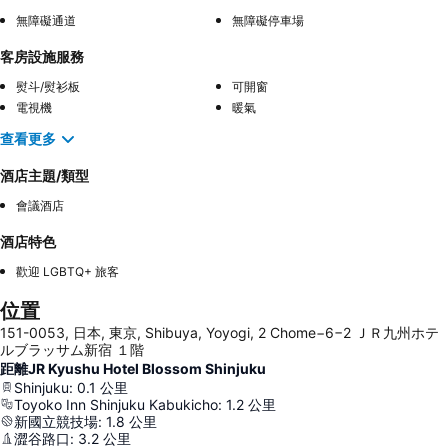
無障礙通道
無障礙停車場
客房設施服務
熨斗/熨衫板
可開窗
電視機
暖氣
查看更多
酒店主題/類型
會議酒店
酒店特色
歡迎 LGBTQ+ 旅客
位置
151-0053, 日本, 東京, Shibuya, Yoyogi, 2 Chome−6−2 ＪＲ九州ホテ
ルブラッサム新宿 １階
距離JR Kyushu Hotel Blossom Shinjuku
Shinjuku
:
0.1
公里
Toyoko Inn Shinjuku Kabukicho
:
1.2
公里
新國立競技場
:
1.8
公里
澀谷路口
:
3.2
公里