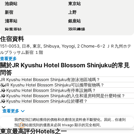
池袋站
東京站
新宿
上野
淺草站
銀座站
秋葉原站
羽田機場
住宿資料
品川站
澀谷站
151-0053, 日本, 東京, Shibuya, Yoyogi, 2 Chome−6−2 ＪＲ九州ホテ
錦系釘站
橫濱車站
ルブラッサム新宿 １階
東京迪士尼
新橋站
查看更多
關於JR Kyushu Hotel Blossom Shinjuku的常見
日本橋站
Shibuya
問答
Haneda Airport International Terminal Station
淺草寺
JR Kyushu Hotel Blossom Shinjuku有游泳池區域嗎？
赤坂站
東京巨蛋城
在JR Kyushu Hotel Blossom Shinjuku可以攜帶寵物嗎？
JR Kyushu Hotel Blossom Shinjuku有停車設施嗎？
六本木車站
原宿站
JR Kyushu Hotel Blossom Shinjuku的入住和退房時間是什麼時候？
羽田機場 東京國際機場
幕張展覽館
JR Kyushu Hotel Blossom Shinjuku位於哪裡？
築地魚市場
御台場 (台場)
查看更多
Kawasaki Station
東京迪士尼海洋
我們從預訂網站獲得的價格和供應情況資料會不斷變化。因此，你連到
太陽城
Nippori Station
預訂網站後找到的優惠未必與 trivago 顯示的完全相同。
東京最高評分Hotels之一
Tachikawa Station
Gotanda Station