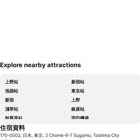
Explore nearby attractions
展開地圖
上野站
新宿站
池袋站
東京站
新宿
上野
淺草站
銀座站
秋葉原站
羽田機場
住宿資料
品川站
澀谷站
170-0002, 日本, 東京, 2 Chome-9-7 Sugamo, Toshima City
錦系釘站
橫濱車站