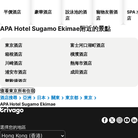
平價酒店
豪華酒店
設泳池的酒
寵物友善酒
SPA
店
店
店
APA Hotel Sugamo Ekimae附近的景點
東京酒店
富士河口湖町酒店
箱根酒店
橫濱酒店
川崎酒店
熱海市酒店
浦安市酒店
成田酒店
禦殿場酒店
查看東京所有住宿
酒店搜尋
亞洲
日本
關東
東京都
東京
APA Hotel Sugamo Ekimae
Facebook
Twitter
Insta
Yo
選擇您的地區