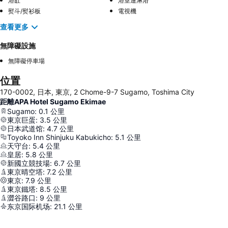
浴缸
浴室連淋浴
熨斗/熨衫板
電視機
查看更多
無障礙設施
無障礙停車場
位置
170-0002, 日本, 東京, 2 Chome-9-7 Sugamo, Toshima City
距離APA Hotel Sugamo Ekimae
Sugamo
:
0.1
公里
東京巨蛋
:
3.5
公里
日本武道馆
:
4.7
公里
Toyoko Inn Shinjuku Kabukicho
:
5.1
公里
天守台
:
5.4
公里
皇居
:
5.8
公里
新國立競技場
:
6.7
公里
東京晴空塔
:
7.2
公里
東京
:
7.9
公里
東京鐵塔
:
8.5
公里
澀谷路口
:
9
公里
东京国际机场
:
21.1
公里