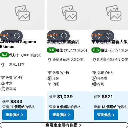
酒店
酒店
酒店
3 星級
4 星級
4 星級
分享
放到收藏夾
分享
放到收藏夾
分享
放到收藏
APA Hotel Sugamo
新宿格拉斯麗酒店
東京池袋大都會大飯
Ekimae
8.5
8.6
極佳
(
35,773 筆評分
)
極佳
(
25,597 筆
8.3
很好
(
13,088 筆評分
)
距離新宿站 0.6 公里
距離新宿站 4.3 公
東京, 日本
免費 Wi-Fi
免費 Wi-Fi
免費 Wi-Fi
冷氣
停車場
水療
酒吧
冷氣
停車場
查看價格
查看價格
$1,039
$621
低至
低至
查看價格
$333
低至
查看
11 個網站
的價格
查看
9 個網站
的價格
查看
13 個網站
的價格
查看價格
查看價格
查看價格
查看東京所有住宿