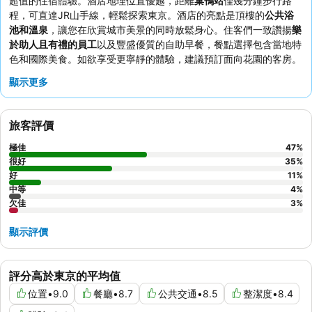
超值的住宿體驗。酒店地理位置優越，距離
巢鴨站
僅幾分鐘步行路
程，可直達JR山手線，輕鬆探索東京。酒店的亮點是頂樓的
公共浴
池和溫泉
，讓您在欣賞城市美景的同時放鬆身心。住客們一致讚揚
樂
於助人且有禮的員工
以及豐盛優質的自助早餐，餐點選擇包含當地特
色和國際美食。如欲享受更寧靜的體驗，建議預訂面向花園的客房。
顯示更多
旅客評價
極佳
47
%
很好
35
%
好
11
%
中等
4
%
欠佳
3
%
顯示評價
評分高於東京的平均值
位置
•
9.0
餐廳
•
8.7
公共交通
•
8.5
整潔度
•
8.4