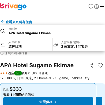
收藏夾
登入
選
查看東京所有住宿
目的地
APA Hotel Sugamo Ekimae
入住/退房
人數與客房數目
選擇日期
2 位旅客, 1 間客房
佣金如何影響排名
APA Hotel Sugamo Ekimae
分享
放
酒店
8.3
很好
(
13,088 筆評分
)
3 星級
170-0002, 日本, 東京, 2 Chome-9-7 Sugamo, Toshima City
$333
$333
低至
低至
查看
11 個網站
的價格
查看
11 個網站
的價格
查看價格
查看價格