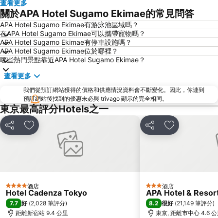
查看更多
東京迪士尼
新橋站
關於APA Hotel Sugamo Ekimae的常見問答
日本橋站
Shibuya
APA Hotel Sugamo Ekimae有游泳池區域嗎？
在APA Hotel Sugamo Ekimae可以攜帶寵物嗎？
Haneda Airport International Terminal Station
淺草寺
APA Hotel Sugamo Ekimae有停車設施嗎？
赤坂站
東京巨蛋城
APA Hotel Sugamo Ekimae位於哪裡？
哪些熱門景點靠近APA Hotel Sugamo Ekimae？
六本木車站
原宿站
查看更多
羽田機場 東京國際機場
幕張展覽館
我們從預訂網站獲得的價格和供應情況資料會不斷變化。因此，你連到
築地魚市場
御台場 (台場)
預訂網站後找到的優惠未必與 trivago 顯示的完全相同。
Kawasaki Station
東京迪士尼海洋
東京最高評分Hotels之一
太陽城
Nippori Station
分享
放到收藏夾
分享
放到收藏夾
Tachikawa Station
Gotanda Station
赤羽站
Omiya Station
Ginza Metro Station
Ikebukuro Metro Station
東京晴空塔
惠比壽站
酒店
酒店
4 星級
3 星級
水道橋站
Shinjuku-gyoemmae Metro Station
Hotel Cadenza Tokyo
APA Hotel & Reso
7.7
8.2
好
(
2,028 筆評分
)
很好
(
21,149 筆評分
)
Shinagawa
Hamamatsucho station
距離新宿站 9.4 公里
東京, 距離市中心 4.6 