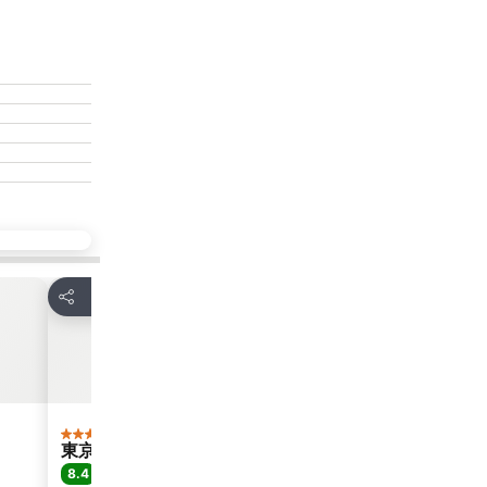
放到收藏夾
放到收藏
分享
分享
酒店
酒店
3 星級
3 星級
東京樂天都市錦酒店
Business Hot
8.4
7.6
很好
(
5,700 筆評分
)
好
(
1,392 