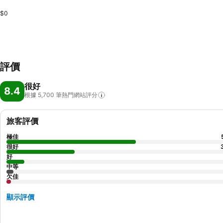
$0
評價
很好
8.4
根據 5,700
筆熱門網站評分
旅客評價
極佳
很好
好
中等
欠佳
顯示評價