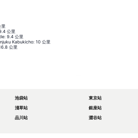
公里
9.4
公里
tle
:
9.4
公里
injuku Kabukicho
:
10
公里
16.8
公里
展開地圖
池袋站
東京站
淺草站
銀座站
品川站
澀谷站