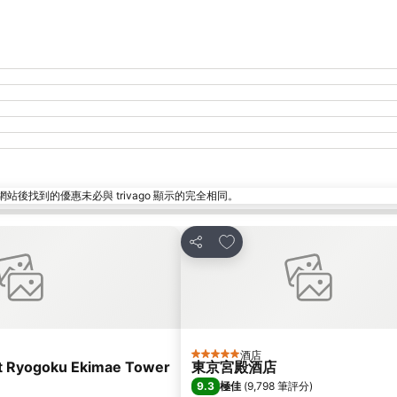
找到的優惠未必與 trivago 顯示的完全相同。
放到收藏夾
分享
酒店
5 星級
rt Ryogoku Ekimae Tower
東京宮殿酒店
9.3
極佳
(
9,798 筆評分
)