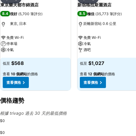
分享
分享
東京樂天都市錦酒店
新宿格拉斯麗酒店
8.4
8.5
很好
(
5,700 筆評分
)
極佳
(
35,773 筆評分
)
東京, 日本
距離新宿站 0.6 公里
免費 Wi-Fi
免費 Wi-Fi
停車場
冷氣
冷氣
酒吧
查看價格
查看價格
$568
$1,027
低至
低至
查看
10 個網站
的價格
查看
12 個網站
的價格
查看價格
查看價格
價格趨勢
根據 trivago 過去 30 天的最低價格
$0
$0