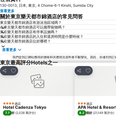
130-0013, 日本, 東京, 4 Chome-6-1 Kinshi, Sumida City
查看更多
關於東京樂天都市錦酒店的常見問答
東京樂天都市錦酒店有游泳池區域嗎？
在東京樂天都市錦酒店可以攜帶寵物嗎？
東京樂天都市錦酒店有停車設施嗎？
東京樂天都市錦酒店的入住和退房時間是什麼時候？
東京樂天都市錦酒店位於哪裡？
查看更多
我們從預訂網站獲得的價格和供應情況資料會不斷變化。因此，你連到預訂網站後
東京最高評分Hotels之一
放到收藏夾
放到收藏夾
分享
分享
酒店
酒店
4 星級
3 星級
Hotel Cadenza Tokyo
APA Hotel & Reso
7.7
8.2
好
(
2,028 筆評分
)
很好
(
21,149 筆評分
)