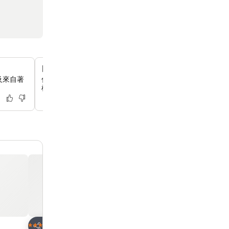
日式深浸浴缸
及來自著
你可以在設有獨立淋浴間和浴缸的浴室裡放鬆一下，這裡還
椅，讓你享受傳統又安全的浸浴體驗。
放到收藏夾
放到收藏夾
酒店
酒店
4 星級
4 星級