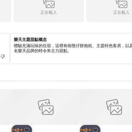
正在載入
正在載入
樂天主題甜點概念
體驗充滿玩味的住宿，這裡有樹熊仔餅抱枕、主題特色客房，以
名樂天品牌的時令朱古力甜點。
放到收藏夾
放到收藏夾
酒店
酒店
4 星級
4 星級