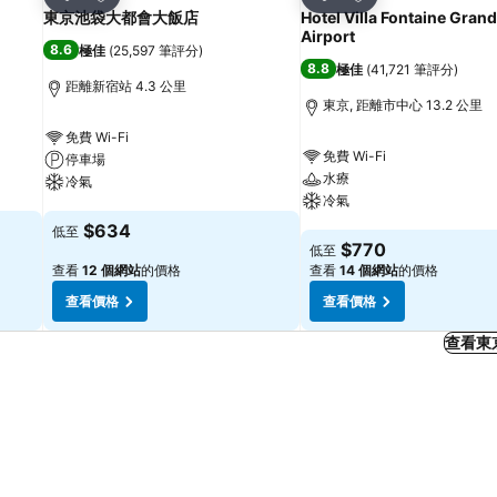
分享
分享
東京池袋大都會大飯店
Hotel Villa Fontaine Gran
Airport
8.6
極佳
(
25,597 筆評分
)
8.8
極佳
(
41,721 筆評分
)
距離新宿站 4.3 公里
東京, 距離市中心 13.2 公里
免費 Wi-Fi
免費 Wi-Fi
停車場
水療
冷氣
冷氣
查看價格
$634
低至
查看價格
$770
低至
查看
12 個網站
的價格
查看
14 個網站
的價格
查看價格
查看價格
查看東