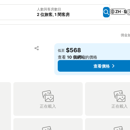
人數與客房數目
ZH · $
2 位旅客, 1 間客房
佣金
放到收藏夾
$568
低至
分享
查看
10 個網站
的價格
查看價格
正在載入
正在載入