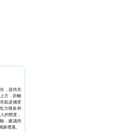
住，提供充
上方，距離
的亮點是備受
克力噴泉和
助人的態度，
驗，建議預
獨家禮遇。