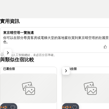
實用資訊
東京晴空塔一覽無遺
你可以在部分尊貴客房或電梯大堂的落地窗欣賞到東京晴空塔的壯麗景
色。
內容由人工智能總結，未必百分百準確。
與類似住宿比較
已選住宿
類似住宿
下一步
放到收藏夾
放到收藏夾
酒店
酒店
3 星級
4 星級