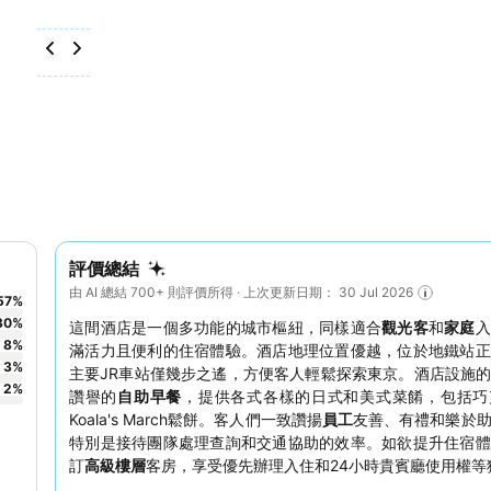
評價總結
由 AI 總結 700+ 則評價所得 · 上次更新日期： 30 Jul 2026
57
%
30
%
這間酒店是一個多功能的城市樞紐，同樣適合
觀光客
和
家庭
入
8
%
滿活力且便利的住宿體驗。酒店地理位置優越，位於地鐵站正
3
%
主要JR車站僅幾步之遙，方便客人輕鬆探索東京。酒店設施
2
%
讚譽的
自助早餐
，提供各式各樣的日式和美式菜餚，包括巧
Koala's March鬆餅。客人們一致讚揚
員工
友善、有禮和樂於
特別是接待團隊處理查詢和交通協助的效率。如欲提升住宿體
訂
高級樓層
客房，享受優先辦理入住和24小時貴賓廳使用權等