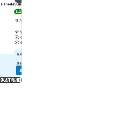
分享
分享
d Haneda
Sunshine City Prince Hotel
東京新宿華盛頓酒店
8.2
7.6
很好
(
16,407 筆評分
)
好
(
33,498 筆評分
)
距離新宿站 5.3 公里
距離新宿站 0.7 公里
免費 Wi-Fi
免費 Wi-Fi
停車場
停車場
冷氣
冷氣
查看價格
查看價格
$505
$590
低至
低至
查看
14 個網站
的價格
查看
9 個網站
的價格
查看價格
查看價格
京所有住宿