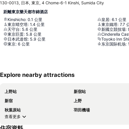
130-0013, 日本, 東京, 4 Chome-6-1 Kinshi, Sumida City
距離東京樂天都市錦酒店
Kinshicho
:
0.1
公里
皇居
:
6.1
公里
東京晴空塔
:
1.4
公里
東京鐵塔
:
7.7
天守台
:
5.6
公里
新國立競技場
:
東京巨蛋
:
5.8
公里
Cinderella Cas
日本武道馆
:
5.9
公里
Toyoko Inn Sh
東京
:
6
公里
东京国际机场
:
Explore nearby attractions
上野站
新宿站
新宿
上野
秋葉原站
羽田機場
查看更多
住宿資料