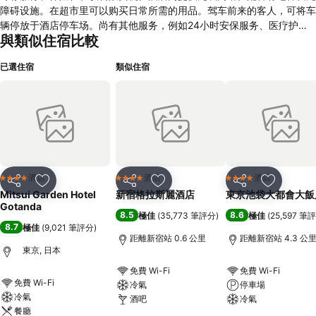
障碍设施。在超市里可以购买日常所需的用品。驾车前来的客人，可将车
辆停放于酒店停车场。尚有其他服务，例如24小时安保服务、医疗护
與類似住宿比較
理、洗衣服务和投币式洗衣机。为了协助客人的商务需求，可提供传真
机。 客房设施: 完善的空调系统和暖气系统，为房间内带来舒适宜人的气
已選住宿
類似住宿
温。在舒适的双人床上，客人可以安心入眠。冰箱亦属标准陈设。熨裤机
为客人提供额外的舒适便利。电话、电视机和无线网络（免费）等便利设
施，让住宿空间更加完善。房间内特别为客人备好了拖鞋。浴室里，配备
有淋浴间和浴缸，提供吹风机。酒店提供禁烟房。 运动/休闲: 可依个人
需求，选择利用酒店的运动及娱乐项目。在露台上，度假旅客可以尽情享
受好天气。游泳区的按摩浴池提供舒缓身心的放松享受。各种康乐项目提
供多样化的休闲活动，其中包含SPA和按摩理疗。 餐饮: 附设有餐厅。每
天供应营养美味的早餐。
酒店
酒店
酒店
4 星級
4 星級
4 星級
分享
放到收藏夾
分享
放到收藏夾
分享
放到收藏
Mitsui Garden Hotel
新宿格拉斯麗酒店
東京池袋大都會大飯
Gotanda
8.5
8.6
極佳
(
35,773 筆評分
)
極佳
(
25,597 筆
8.7
極佳
(
9,021 筆評分
)
距離新宿站 0.6 公里
距離新宿站 4.3 公
東京, 日本
免費 Wi-Fi
免費 Wi-Fi
免費 Wi-Fi
冷氣
停車場
冷氣
酒吧
冷氣
餐廳