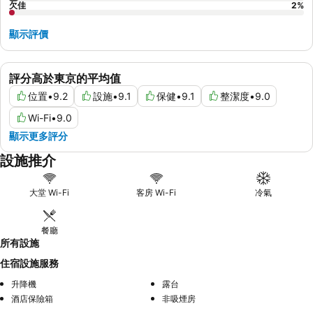
欠佳
2
%
顯示評價
評分高於東京的平均值
位置
•
9.2
設施
•
9.1
保健
•
9.1
整潔度
•
9.0
Wi-Fi
•
9.0
顯示更多評分
設施推介
大堂 Wi-Fi
客房 Wi-Fi
冷氣
餐廳
所有設施
住宿設施服務
升降機
露台
酒店保險箱
非吸煙房