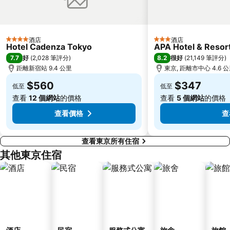
赤羽站
Omiya Station
Ginza Metro Station
Ikebukuro Metro Station
東京晴空塔
惠比壽站
酒店
酒店
4 星級
3 星級
水道橋站
Shinjuku-gyoemmae Metro Station
Hotel Cadenza Tokyo
APA Hotel & Reso
7.7
8.2
好
(
2,028 筆評分
)
很好
(
21,149 筆評分
)
Shinagawa
Hamamatsucho station
距離新宿站 9.4 公里
東京, 距離市中心 4.6 
Ofuna Station
Nishi-Kasai Metro Station
$560
$347
低至
低至
Fujisawa Station
Shimbashi Metro Station
查看
12 個網站
的價格
查看
5 個網站
的價格
Chiba Station
Toyosu Station
查看價格
查
查看東京所有住宿
其他東京住宿