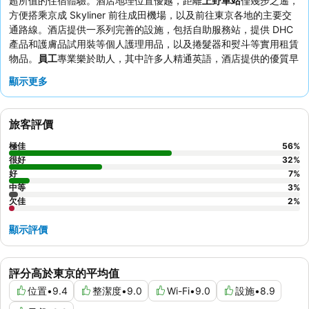
超所值的住宿體驗。酒店地理位置優越，距離
上野車站
僅幾步之遙，
方便搭乘京成 Skyliner 前往成田機場，以及前往東京各地的主要交
通路線。酒店提供一系列完善的設施，包括自助服務站，提供 DHC
產品和護膚品試用裝等個人護理用品，以及捲髮器和熨斗等實用租賃
物品。
員工
專業樂於助人，其中許多人精通英語，酒店提供的優質早
餐包括豐富的蔬菜選擇和新鮮出爐的麵包，一直備受
旅客
讚揚。如欲
顯示更多
享受真正獨特的體驗，請考慮預訂概念樓層的
熊貓主題客房
。
旅客評價
極佳
56
%
很好
32
%
好
7
%
中等
3
%
欠佳
2
%
顯示評價
評分高於東京的平均值
位置
•
9.4
整潔度
•
9.0
Wi-Fi
•
9.0
設施
•
8.9