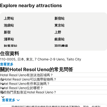
Explore nearby attractions
展開地圖
上野站
新宿站
池袋站
東京站
新宿
上野
淺草站
銀座站
秋葉原站
羽田機場
住宿資料
品川站
澀谷站
110-0005, 日本, 東京, 7 Chome-2-9 Ueno, Taito City
錦系釘站
橫濱車站
查看更多
東京迪士尼
新橋站
關於Hotel Resol Ueno的常見問答
日本橋站
Shibuya
Hotel Resol Ueno有游泳池區域嗎？
在Hotel Resol Ueno可以攜帶寵物嗎？
Haneda Airport International Terminal Station
淺草寺
Hotel Resol Ueno有停車設施嗎？
赤坂站
東京巨蛋城
Hotel Resol Ueno位於哪裡？
哪些熱門景點靠近Hotel Resol Ueno？
六本木車站
原宿站
查看更多
羽田機場 東京國際機場
幕張展覽館
我們從預訂網站獲得的價格和供應情況資料會不斷變化。因此，你連到