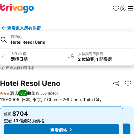
收藏夾
登入
選
查看東京所有住宿
目的地
Hotel Resol Ueno
入住/退房
人數與客房數目
選擇日期
2 位旅客, 1 間客房
佣金如何影響排名
Hotel Resol Ueno
分享
放
酒店
8.7
極佳
(
3,855 筆評分
)
3 星級
110-0005, 日本, 東京, 7 Chome-2-9 Ueno, Taito City
$704
$704
低至
低至
查看
13 個網站
的價格
查看
13 個網站
的價格
查看價格
查看價格