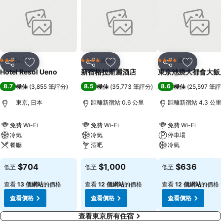
酒店
酒店
酒店
3 星級
4 星級
4 星級
分享
放到收藏夾
分享
放到收藏夾
分享
放到收藏
Hotel Resol Ueno
新宿格拉斯麗酒店
東京池袋大都會大飯
8.7
8.5
8.6
極佳
(
3,855 筆評分
)
極佳
(
35,773 筆評分
)
極佳
(
25,597 筆
東京, 日本
距離新宿站 0.6 公里
距離新宿站 4.3 公
免費 Wi-Fi
免費 Wi-Fi
免費 Wi-Fi
冷氣
冷氣
停車場
餐廳
酒吧
冷氣
查看價格
查看價格
查看價格
$704
$1,000
$636
低至
低至
低至
查看
13 個網站
的價格
查看
12 個網站
的價格
查看
12 個網站
的價格
查看價格
查看價格
查看價格
查看東京所有住宿