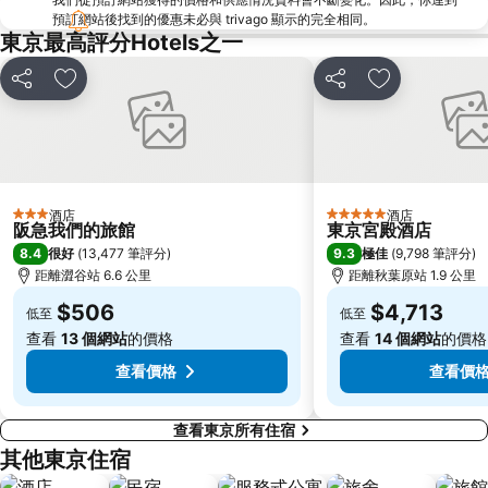
築地魚市場
御台場 (台場)
預訂網站後找到的優惠未必與 trivago 顯示的完全相同。
Kawasaki Station
東京迪士尼海洋
東京最高評分Hotels之一
Nippori Station
太陽城
分享
放到收藏夾
分享
放到收藏夾
Tachikawa Station
Gotanda Station
赤羽站
Omiya Station
Ginza Metro Station
東京晴空塔
Ikebukuro Metro Station
惠比壽站
酒店
酒店
3 星級
5 星級
水道橋站
Shinjuku-gyoemmae Metro Station
阪急我們的旅館
東京宮殿酒店
8.4
9.3
很好
(
13,477 筆評分
)
極佳
(
9,798 筆評分
)
Shinagawa
Hamamatsucho station
距離澀谷站 6.6 公里
距離秋葉原站 1.9 公里
Ofuna Station
Nishi-Kasai Metro Station
$506
$4,713
低至
低至
Fujisawa Station
Shimbashi Metro Station
查看
13 個網站
的價格
查看
14 個網站
的價格
Chiba Station
Toyosu Station
查看價格
查看價
查看東京所有住宿
其他東京住宿