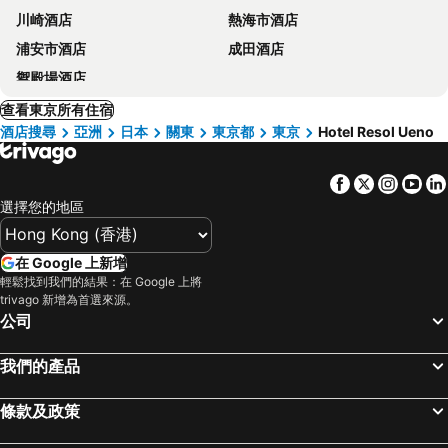
川崎酒店
熱海市酒店
浦安市酒店
成田酒店
禦殿場酒店
查看東京所有住宿
酒店搜尋
亞洲
日本
關東
東京都
東京
Hotel Resol Ueno
Facebook
Twitter
Insta
Yo
選擇您的地區
在 Google 上新增
輕鬆找到我們的結果：在 Google 上將
trivago 新增為首選來源。
公司
我們的產品
條款及政策