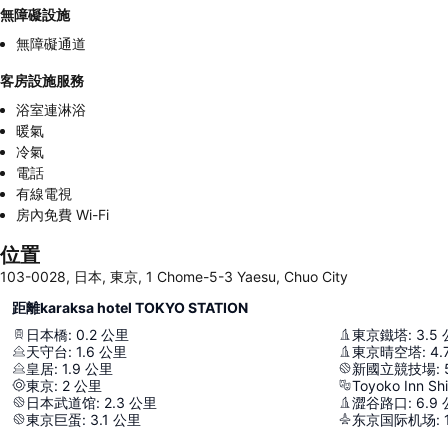
無障礙設施
無障礙通道
客房設施服務
浴室連淋浴
暖氣
冷氣
電話
有線電視
房內免費 Wi-Fi
位置
103-0028, 日本, 東京, 1 Chome-5-3 Yaesu, Chuo City
距離karaksa hotel TOKYO STATION
日本橋
:
0.2
公里
東京鐵塔
:
3.5
天守台
:
1.6
公里
東京晴空塔
:
4.
皇居
:
1.9
公里
新國立競技場
:
東京
:
2
公里
Toyoko Inn Sh
日本武道馆
:
2.3
公里
澀谷路口
:
6.9
東京巨蛋
:
3.1
公里
东京国际机场
: