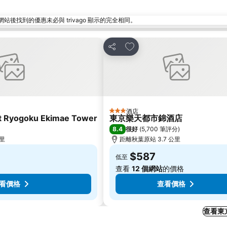
找到的優惠未必與 trivago 顯示的完全相同。
放到收藏夾
分享
酒店
3 星級
rt Ryogoku Ekimae Tower
東京樂天都市錦酒店
8.4
很好
(
5,700 筆評分
)
公里
距離秋葉原站 3.7 公里
$587
低至
查看
12 個網站
的價格
看價格
查看價格
查看東