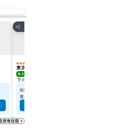
放到收藏夾
放到收藏
分享
分享
酒店
酒店
5 星級
3 星級
東京宮殿酒店
東京大井町維
9.3
8.2
極佳
(
9,798 筆評分
)
很好
(
3,754
距離秋葉原站 1.9 公里
距離澀谷站 4.5
$4,801
$260
低至
低至
查看
14 個網站
的價格
查看
9 個網站
查看價格
京所有住宿