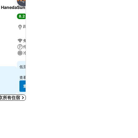
4 星級
4 星級
分享
分享
d Haneda
Sunshine City Prince Hotel
東京新宿華盛頓酒店
8.2
7.6
很好
(
16,407 筆評分
)
好
(
33,498 筆評分
)
距離新宿站 5.3 公里
距離新宿站 0.7 公里
免費 Wi-Fi
免費 Wi-Fi
停車場
停車場
冷氣
冷氣
查看價格
查看價格
$507
$592
低至
低至
查看
14 個網站
的價格
查看
11 個網站
的價格
查看價格
查看價格
京所有住宿