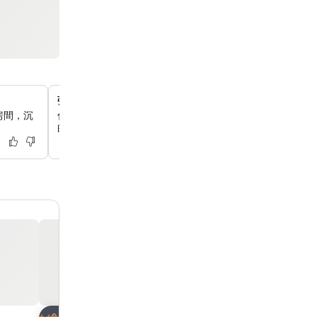
彈性早餐券系統
房間，沉
你可以選擇在飯店內享用歐陸式自助早餐，或者將餐券換成價值
的代金券，在附近的 Yaechika 地下街使用。
放到收藏夾
放到收藏夾
酒店
酒店