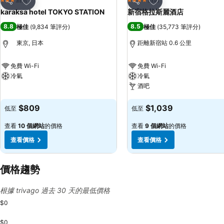
3 星級
4 星級
分享
分享
karaksa hotel TOKYO STATION
新宿格拉斯麗酒店
8.8
8.5
極佳
(
9,834 筆評分
)
極佳
(
35,773 筆評分
)
東京, 日本
距離新宿站 0.6 公里
免費 Wi-Fi
免費 Wi-Fi
冷氣
冷氣
酒吧
查看價格
查看價格
$809
$1,039
低至
低至
查看
10 個網站
的價格
查看
9 個網站
的價格
查看價格
查看價格
價格趨勢
根據 trivago 過去 30 天的最低價格
$0
$0