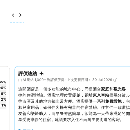
評價總結
由 AI 總結 1,000+ 則評價所得 · 上次更新日期： 30 Jul 2026
65
%
26
%
這間酒店是一個多功能的城市中心，同樣適合
家庭
和
觀光客
，
6
%
捷的住宿體驗。酒店地理位置優越，距離
東京車站
僅幾分鐘步
2
%
往市區及其他地方都非常方便。酒店提供一系列
免費設施
，包
1
%
和兒童用品，確保住客擁有完善的住宿體驗。住客們一致讚揚
友善和樂於助人，而早餐雖然簡單，卻能為一天帶來滿足的開
享受更寧靜的住宿，建議要求入住不面向主要街道的客房。