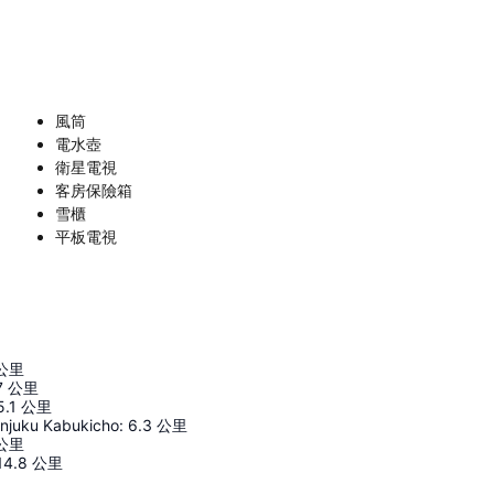
風筒
電水壺
衛星電視
客房保險箱
雪櫃
平板電視
公里
7
公里
5.1
公里
injuku Kabukicho
:
6.3
公里
公里
14.8
公里