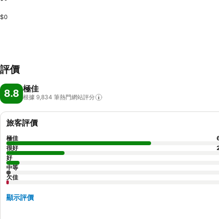
$0
評價
極佳
8.8
根據 9,834
筆熱門網站評分
旅客評價
極佳
很好
好
中等
欠佳
顯示評價