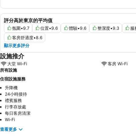
評分高於東京的平均值
氛圍
•
9.7
位置
•
9.6
體驗
•
9.6
整潔度
•
9.3
服
客房舒適度
•
8.6
顯示更多評分
設施推介
大堂 Wi-Fi
客房 Wi-Fi
所有設施
住宿設施服務
升降機
24小時接待
禮賓服務
行李存放處
每日客房清潔
Wi-Fi
查看更多