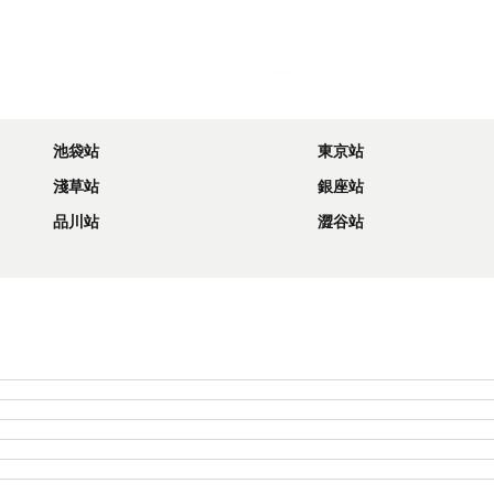
展開地圖
池袋站
東京站
淺草站
銀座站
品川站
澀谷站