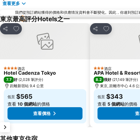
查看更多
我們從預訂網站獲得的價格和供應情況資料會不斷變化。因此，你連到預訂網站後
東京最高評分Hotels之一
放到收藏夾
放到收藏夾
分享
分享
酒店
酒店
4 星級
3 星級
Hotel Cadenza Tokyo
APA Hotel & Reso
7.7
8.2
好
(
2,028 筆評分
)
很好
(
21,149 筆評分
)
距離新宿站 9.4 公里
東京, 距離市中心 4.6 
$565
$343
低至
低至
查看
10 個網站
的價格
查看
5 個網站
的價格
查看價格
查
其他東京住宿