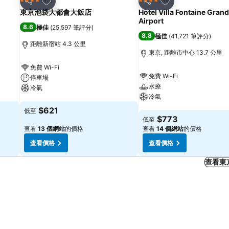
4 星級
4 星級
分享
分享
東京池袋大都會大飯店
Hotel Villa Fontaine Gran
Airport
8.6
極佳
(
25,597 筆評分
)
8.8
極佳
(
41,721 筆評分
)
距離新宿站 4.3 公里
東京, 距離市中心 13.7 公里
免費 Wi-Fi
免費 Wi-Fi
停車場
水療
冷氣
冷氣
查看價格
$621
低至
查看價格
$773
低至
查看
13 個網站
的價格
查看
14 個網站
的價格
查看價格
查看價格
查看東