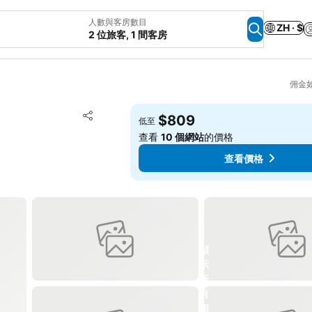
人數與客房數目
ZH · $
2 位旅客, 1 間客房
佣金
放到收藏夾
$809
低至
分享
查看
10 個網站
的價格
查看價格