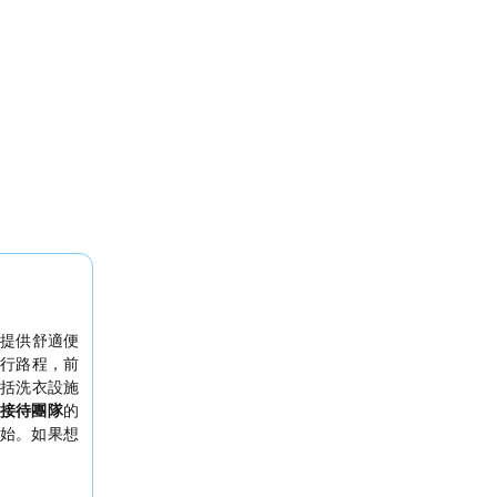
提供舒適便
行路程，前
括洗衣設施
接待團隊
的
始。如果想