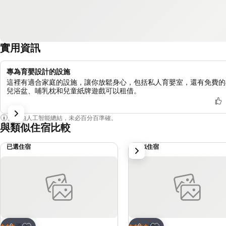
實用資訊
專為育嬰設計的設施
這裡有適合家庭的設施，讓你放鬆身心，包括私人育嬰室，還有免費的
兒浴盆、哺乳枕和兒童紙牌遊戲可以租借。
內容由人工智能總結，未必百分百準確。
與類似住宿比較
已選住宿
類似住宿
下一步
放到收藏夾
放到收藏夾
酒店
酒店