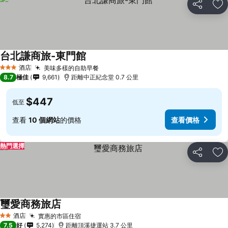
分享
放
台北謙商旅-東門館
酒店
美味多樣的自助早餐
3 星級
8.7
極佳
9,661
距離中正紀念堂 0.7 公里
$447
低至
查看
10 個網站
的價格
查看價格
熱門選擇
分享
放
璽愛商務旅店
酒店
實惠的市區住宿
2 星級
7.5
好
5,274
距離頂溪捷運站 3.7 公里