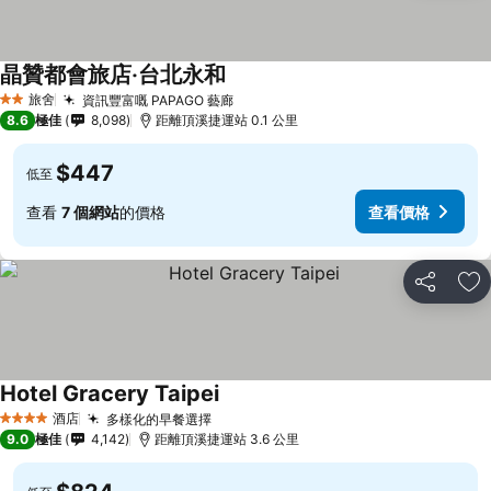
晶贊都會旅店‧台北永和
旅舍
資訊豐富嘅 PAPAGO 藝廊
2 星級
8.6
極佳
8,098
距離頂溪捷運站 0.1 公里
$447
低至
查看
7 個網站
的價格
查看價格
分享
放
Hotel Gracery Taipei
酒店
多樣化的早餐選擇
4 星級
9.0
極佳
4,142
距離頂溪捷運站 3.6 公里