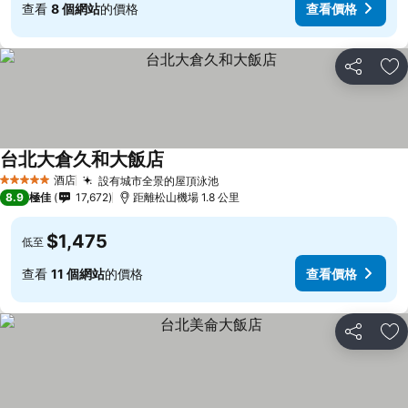
查看
8 個網站
的價格
查看價格
分享
放
台北大倉久和大飯店
酒店
設有城市全景的屋頂泳池
5 星級
8.9
極佳
17,672
距離松山機場 1.8 公里
$1,475
低至
查看
11 個網站
的價格
查看價格
分享
放