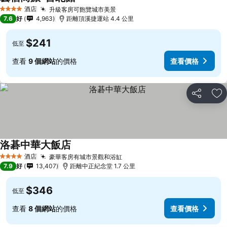
酒店
升級客房可飽覽城市美景
4 星級
7.6
好
4,963
距離頂溪捷運站 4.4 公里
$241
低至
查看
9 個網站
的價格
查看價格
分享
放
洛碁中華大飯店
酒店
豪華客房有城市景觀和浴缸
4 星級
7.9
好
13,407
距離中正紀念堂 1.7 公里
$346
低至
查看
8 個網站
的價格
查看價格