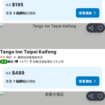
$195
低至
查看
3 個網站
的價格
查看價格
分享
放
Tango Inn Taipei Kaifeng
酒店
團體旅客嘅寬敞客房
2 星級
8.8
極佳
1,477
距離頂溪捷運站 3.6 公里
$489
低至
查看
7 個網站
的價格
查看價格
分享
放