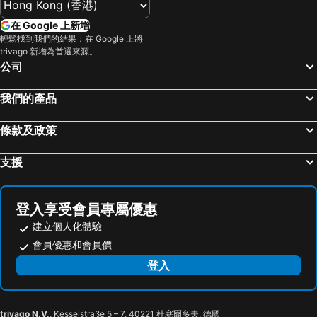
台中烏日高鐵站
新北投
Roaders Plus Hotel Taipei Station
FX Hotel Taipei Nanjing East Road Branch
在 Google 上新增
烏來溫泉
陽明山
柯達大飯店台北一店
Roaders Plus Hotel Theme
輕鬆找到我們的結果：在 Google 上將
捷運中山站
捷運忠孝敦化站
捷絲旅-西門町館
citizenM Taipei North Gate
trivago 新增為首選來源。
公司
大安森林公園
捷運忠孝復興站
新驛旅店台北車站二館
皇家季節酒店台北南西館
台中一中商圈
清境農場
明日大飯店
Boutech Jiantan Hotel
我們的產品
內湖區
士林夜市
台北美侖大飯店
The Landis Taipei
條款及政策
中正紀念堂
礁溪車站
N Hotel
Beauty Hotels Taipei - Hotel Bchic
桃園火車站
廬山溫泉
Beauty Hotels Taipei - Hotel B7
Apause Inn
支援
九份
宜蘭礁溪溫泉公園
Hotel Fun - Linsen
台北大倉久和大飯店
台北世貿中心
台北市政府
Kimpton Da An Hotel
Citic Hotel
登入享受會員專屬優惠
羅東夜市
台北東區
K Hotel - Yunghe
Fooyee Hotel - Yonghe
建立個人化體驗
饒河街觀光夜市
南港站覽館
Guide Hotel Taipei NTU
瀚寓夏天 Hanns Summer
會員優惠和會員價
萬華區
士林區
帥客旅店
Taipei Hua Zhung Campsite
登入
新北投
捷運忠孝新生站
葛瑞絲商旅
Family Hotel Taipei
新竹火車站
台北市立動物園
捷絲旅台大尊賢館
Goodmore Hotel
台北國父紀念館
捷運善導寺站
trivago N.V.
, Kesselstraße 5 – 7, 40221 杜塞爾多夫, 德國
台北貴都大飯店
Jingan Classic Inn