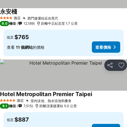
永安棧
酒店
西門捷運站近在咫尺
4 星級
9.0
極佳
12,189
距離中正紀念堂 1.7 公里
$765
低至
查看
11 個網站
的價格
查看價格
分享
放
Hotel Metropolitan Premier Taipei
酒店
室內泳池、熱水浴池和桑拿
5 星級
9.1
極佳
7,515
距離頂溪捷運站 5.0 公里
$887
低至