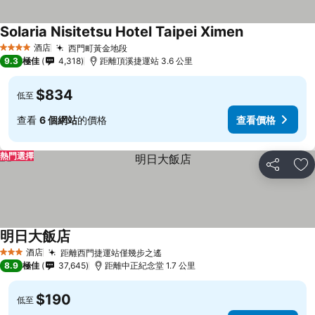
Solaria Nisitetsu Hotel Taipei Ximen
酒店
西門町黃金地段
4 星級
9.3
極佳
4,318
距離頂溪捷運站 3.6 公里
$834
低至
查看
6 個網站
的價格
查看價格
熱門選擇
分享
放
明日大飯店
酒店
距離西門捷運站僅幾步之遙
3 星級
8.9
極佳
37,645
距離中正紀念堂 1.7 公里
$190
低至