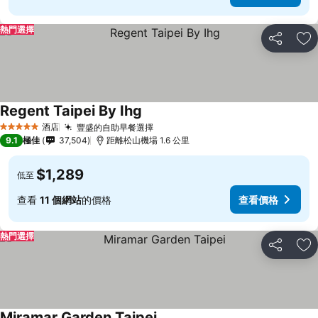
熱門選擇
分享
放
Regent Taipei By Ihg
酒店
豐盛的自助早餐選擇
5 星級
9.1
極佳
37,504
距離松山機場 1.6 公里
$1,289
低至
查看
11 個網站
的價格
查看價格
熱門選擇
分享
放
Miramar Garden Taipei