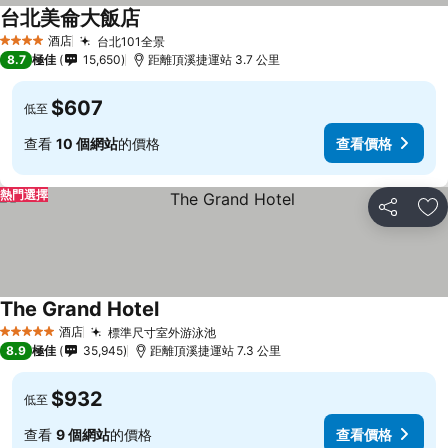
台北美侖大飯店
酒店
台北101全景
4 星級
8.7
極佳
15,650
距離頂溪捷運站 3.7 公里
$607
低至
查看
10 個網站
的價格
查看價格
熱門選擇
分享
放
The Grand Hotel
酒店
標準尺寸室外游泳池
5 星級
8.9
極佳
35,945
距離頂溪捷運站 7.3 公里
$932
低至
查看
9 個網站
的價格
查看價格