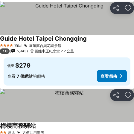
分享
放
Guide Hotel Taipei Chongqing
酒店
屋頂露台與花園景觀
4 星級
7.0
5,943
距離中正紀念堂 2.2 公里
$279
低至
查看
7 個網站
的價格
查看價格
分享
放
梅樓商務驛站
酒店
方便共用廚房