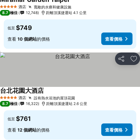
酒店
寬敞的水療和健康設施
5 星級
8.7
極佳
12,748
距離頂溪捷運站 4.1 公里
$749
低至
查看
10 個網站
的價格
查看價格
分享
放
台北花園大酒店
酒店
設有熱水浴池的屋頂花園
5 星級
8.7
極佳
16,322
距離頂溪捷運站 2.6 公里
$761
低至
查看
12 個網站
的價格
查看價格