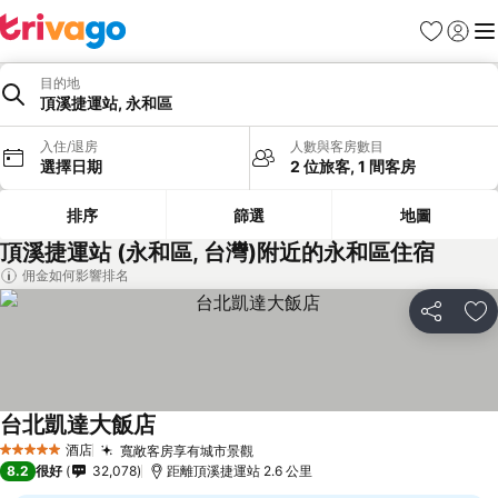
收藏夾
登入
選
目的地
頂溪捷運站, 永和區
入住/退房
人數與客房數目
選擇日期
2 位旅客, 1 間客房
排序
篩選
地圖
頂溪捷運站 (永和區, 台灣)附近的永和區住宿
佣金如何影響排名
分享
放
台北凱達大飯店
酒店
寬敞客房享有城市景觀
5 星級
8.2
很好
32,078
距離頂溪捷運站 2.6 公里