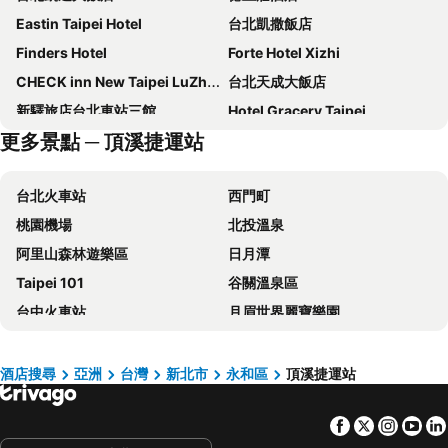
Eastin Taipei Hotel
台北凱撒飯店
Finders Hotel
Forte Hotel Xizhi
CHECK inn New Taipei LuZhou
台北天成大飯店
新驛旅店台北車站三館
Hotel Gracery Taipei
更多景點 ─ 頂溪捷運站
台北西門町意舍
洛碁大飯店忠孝館
Caesar Park Hotel Banqiao
Regent Taipei By Ihg
台北火車站
西門町
Hotel Cham Cham Taipei
路徒行旅
桃園機場
北投溫泉
瓏山林台北中和飯店
和苑三井花園飯店 台北忠孝
阿里山森林遊樂區
日月潭
The Grand Hotel
Mayer Inn
Taipei 101
谷關溫泉區
台北花園大酒店
Solaria Nisitetsu Hotel Taipei Ximen
台中火車站
月眉世界麗寶樂園
Hotel Papa Whale
Hyatt Place New Taipei City Xinzhuang
台北小巨蛋
台灣桃園國際機場
日勝生加賀屋國際溫泉飯店
永安棧
大安區
逢甲夜市
Hotel Puri Taipei Station Branch
Hub Hotel - Taipei Songshan Airport
酒店搜尋
亞洲
台灣
新北市
永和區
頂溪捷運站
六福村主題遊樂園
台北捷運站
台北福華大飯店
Miramar Garden Taipei
Facebook
Twitter
Insta
Yo
桃園高鐵站
松山區
老爺大酒店
君品酒店