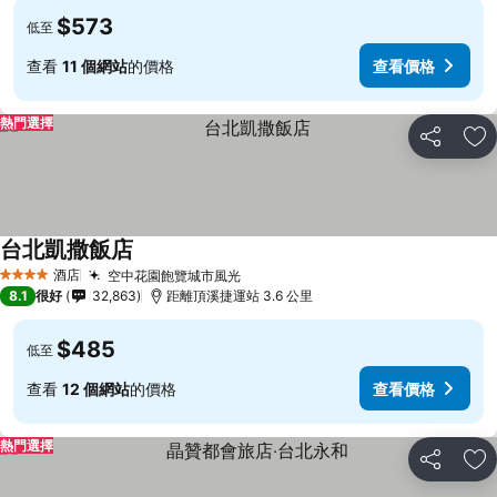
$573
低至
查看
11 個網站
的價格
查看價格
熱門選擇
分享
放
台北凱撒飯店
酒店
空中花園飽覽城市風光
4 星級
8.1
很好
32,863
距離頂溪捷運站 3.6 公里
$485
低至
查看
12 個網站
的價格
查看價格
熱門選擇
分享
放