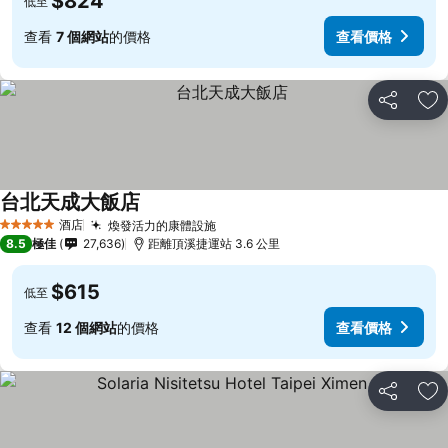
$824
低至
查看
7 個網站
的價格
查看價格
分享
放
台北天成大飯店
酒店
煥發活力的康體設施
5 星級
8.5
極佳
27,636
距離頂溪捷運站 3.6 公里
$615
低至
查看
12 個網站
的價格
查看價格
分享
放