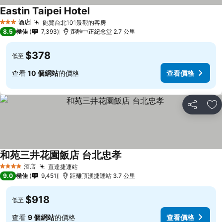
Eastin Taipei Hotel
酒店
飽覽台北101景觀的客房
3 星級
8.5
極佳
7,393
距離中正紀念堂 2.7 公里
$378
低至
查看
10 個網站
的價格
查看價格
分享
放
和苑三井花園飯店 台北忠孝
酒店
直達捷運站
4 星級
9.0
極佳
9,451
距離頂溪捷運站 3.7 公里
$918
低至
查看
9 個網站
的價格
查看價格