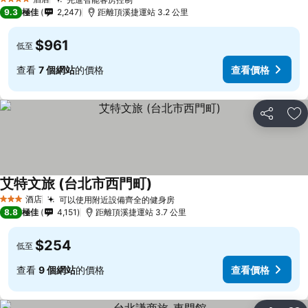
4 星級
9.3
極佳
2,247
距離頂溪捷運站 3.2 公里
$961
低至
查看
7 個網站
的價格
查看價格
分享
放
艾特文旅 (台北市西門町)
酒店
可以使用附近設備齊全的健身房
3 星級
8.8
極佳
4,151
距離頂溪捷運站 3.7 公里
$254
低至
查看
9 個網站
的價格
查看價格