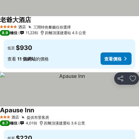
老爺大酒店
酒店
三間特色餐廳任你選擇
5 星級
8.9
極佳
11,226
距離頂溪捷運站 4.5 公里
$930
低至
查看
11 個網站
的價格
查看價格
分享
放
Apause Inn
酒店
提供市景客房
3 星級
8.7
極佳
4,019
距離頂溪捷運站 3.6 公里
$220
低至