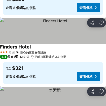
查看
8 個網站
的價格
查看價格
分享
放
Finders Hotel
酒店
貼心的家庭友善設施
3 星級
8.4
很好
12,919
距離頂溪捷運站 3.3 公里
$321
低至
查看
9 個網站
的價格
查看價格
分享
放