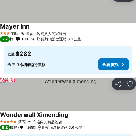
Mayer Inn
酒店
最多可容納八人的家庭房
3 星級
7.7
好
10,135
距離頂溪捷運站 3.6 公里
$282
低至
查看
7 個網站
的價格
查看價格
熱門選擇
分享
放
Wonderwall Ximending
酒店
商場內的精品酒店
5 星級
8.2
很好
1,999
距離頂溪捷運站 3.6 公里