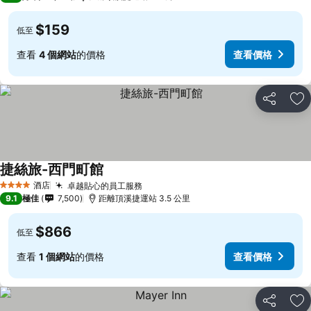
$159
低至
查看
4 個網站
的價格
查看價格
分享
放
捷絲旅-西門町館
酒店
卓越貼心的員工服務
4 星級
9.1
極佳
7,500
距離頂溪捷運站 3.5 公里
$866
低至
查看
1 個網站
的價格
查看價格
分享
放