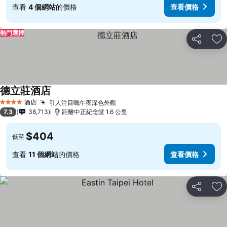
查看
4 個網站
的價格
查看價格
熱門選擇
分享
放
德立莊酒店
酒店
引人注目嘅午夜深色外觀
4 星級
7.3
38,713
距離中正紀念堂 1.6 公里
$404
低至
查看
11 個網站
的價格
查看價格
分享
放