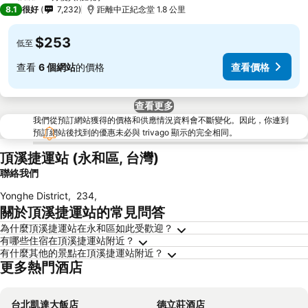
2 星級
8.1
很好
7,232
距離中正紀念堂 1.8 公里
$253
低至
查看
6 個網站
的價格
查看價格
查看更多
我們從預訂網站獲得的價格和供應情況資料會不斷變化。因此，你連到
預訂網站後找到的優惠未必與 trivago 顯示的完全相同。
頂溪捷運站 (永和區, 台灣)
聯絡我們
Yonghe District
,
234
,
關於頂溪捷運站的常見問答
為什麼頂溪捷運站在永和區如此受歡迎？
有哪些住宿在頂溪捷運站附近？
有什麼其他的景點在頂溪捷運站附近？
更多熱門酒店
台北凱達大飯店
德立莊酒店