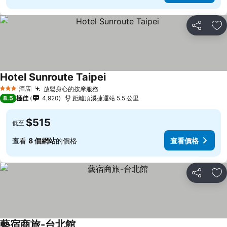
分享
放
Hotel Sunroute Taipei
酒店
放鬆身心的按摩服務
3 星級
8.5
極佳
4,920
距離頂溪捷運站 5.5 公里
$515
低至
查看
8 個網站
的價格
查看價格
分享
放
藝宿商旅-台北館