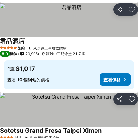
分享
放
君品酒店
酒店
米芝蓮三星餐飲體驗
5 星級
8.9
極佳
20,995
距離中正紀念堂 2.1 公里
$1,017
低至
查看
10 個網站
的價格
查看價格
分享
放
Sotetsu Grand Fresa Taipei Ximen
酒店
先進智能客房控制