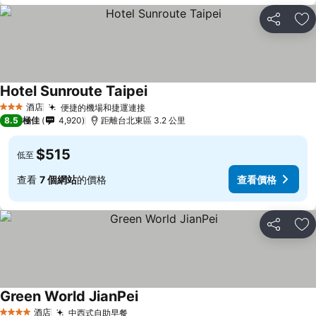
分享
放
Hotel Sunroute Taipei
酒店
便捷的機場和捷運連接
3 星級
8.5
極佳
4,920
距離台北東區 3.2 公里
$515
低至
查看
7 個網站
的價格
查看價格
分享
放
Green World JianPei
酒店
中西式自助早餐