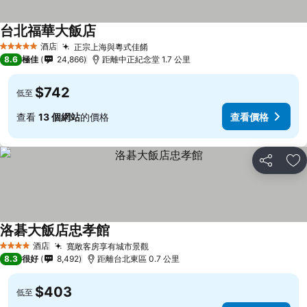
台北福華大飯店
酒店
正宗上海與粵式佳餚
5 星級
8.6
極佳
24,866
距離中正紀念堂 1.7 公里
$742
低至
查看
13 個網站
的價格
查看價格
分享
放
洛碁大飯店忠孝館
酒店
寬敞客房享有城市景觀
4 星級
8.3
很好
8,492
距離台北東區 0.7 公里
$403
低至