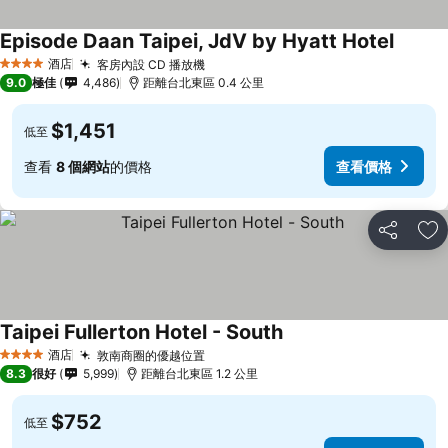
Episode Daan Taipei, JdV by Hyatt Hotel
酒店
客房內設 CD 播放機
4 星級
9.0
極佳
4,486
距離台北東區 0.4 公里
$1,451
低至
查看
8 個網站
的價格
查看價格
分享
放
Taipei Fullerton Hotel - South
酒店
敦南商圈的優越位置
4 星級
8.3
很好
5,999
距離台北東區 1.2 公里
$752
低至