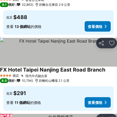
4 星級
8.1
很好
32,863
距離台北東區 2.9 公里
$488
低至
查看
13 個網站
的價格
查看價格
分享
放
FX Hotel Taipei Nanjing East Road Branch
酒店
現代中式融合菜
4 星級
8.0
很好
10,794
距離松山機場 2.1 公里
$291
低至
查看
11 個網站
的價格
查看價格
熱門選擇