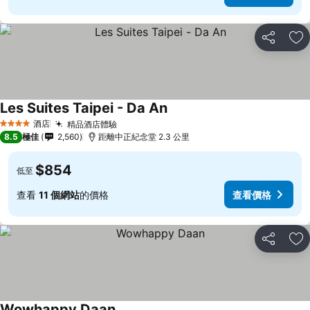
分享
放
Les Suites Taipei - Da An
酒店
精品酒店體驗
4 星級
8.5
極佳
2,560
距離中正紀念堂 2.3 公里
$854
低至
查看
11 個網站
的價格
查看價格
分享
放
Wowhappy Daan