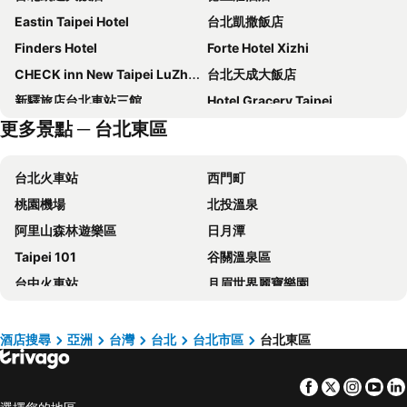
Eastin Taipei Hotel
台北凱撒飯店
Finders Hotel
Forte Hotel Xizhi
CHECK inn New Taipei LuZhou
台北天成大飯店
新驛旅店台北車站三館
Hotel Gracery Taipei
更多景點 ─ 台北東區
台北西門町意舍
洛碁大飯店忠孝館
Caesar Park Hotel Banqiao
Regent Taipei By Ihg
台北火車站
西門町
Hotel Cham Cham Taipei
路徒行旅
桃園機場
北投溫泉
瓏山林台北中和飯店
和苑三井花園飯店 台北忠孝
阿里山森林遊樂區
日月潭
The Grand Hotel
Mayer Inn
Taipei 101
谷關溫泉區
台北花園大酒店
Solaria Nisitetsu Hotel Taipei Ximen
台中火車站
月眉世界麗寶樂園
Hotel Papa Whale
Hyatt Place New Taipei City Xinzhuang
台北小巨蛋
台灣桃園國際機場
日勝生加賀屋國際溫泉飯店
永安棧
大安區
逢甲夜市
Hotel Puri Taipei Station Branch
Hub Hotel - Taipei Songshan Airport
酒店搜尋
亞洲
台灣
台北
台北市區
台北東區
六福村主題遊樂園
台北捷運站
台北福華大飯店
Miramar Garden Taipei
Facebook
Twitter
Insta
Yo
桃園高鐵站
松山區
老爺大酒店
君品酒店