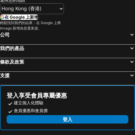
選擇您的地區
台中烏日高鐵站
新北投
Roaders Plus Hotel Taipei Station
FX Hotel Taipei Nanjing East Road Branch
烏來溫泉
陽明山
柯達大飯店台北一店
Roaders Plus Hotel Theme
在 Google 上新增
捷運中山站
捷運忠孝敦化站
捷絲旅-西門町館
citizenM Taipei North Gate
輕鬆找到我們的結果：在 Google 上將
trivago 新增為首選來源。
大安森林公園
捷運忠孝復興站
新驛旅店台北車站二館
皇家季節酒店台北南西館
公司
台中一中商圈
清境農場
明日大飯店
Boutech Jiantan Hotel
內湖區
士林夜市
台北美侖大飯店
The Landis Taipei
我們的產品
中正紀念堂
礁溪車站
N Hotel
Beauty Hotels Taipei - Hotel Bchic
條款及政策
桃園火車站
廬山溫泉
Beauty Hotels Taipei - Hotel B7
Apause Inn
九份
宜蘭礁溪溫泉公園
Hotel Fun - Linsen
台北大倉久和大飯店
支援
台北世貿中心
台北市政府
Deja Vu Hotel
Wowhappy Daan
羅東夜市
台北東區
Via Hotel Zhongxiao
Kimpton Da An Hotel By Ihg
登入享受會員專屬優惠
饒河街觀光夜市
南港站覽館
Hotel Uketamo
Hej Taipei
建立個人化體驗
萬華區
士林區
Xingfumiwo Happiness Meworld
Episode Daan Taipei, JdV by Hyatt Hotel
會員優惠和會員價
新北投
捷運忠孝新生站
Les Suites Taipei - Da An
臺北碧瑤飯店
登入
新竹火車站
台北國父紀念館
B Taipei
MY HOTEL, Anting Taipei Business Hotel
台北市立動物園
捷運善導寺站
友統大飯店
大地清旅