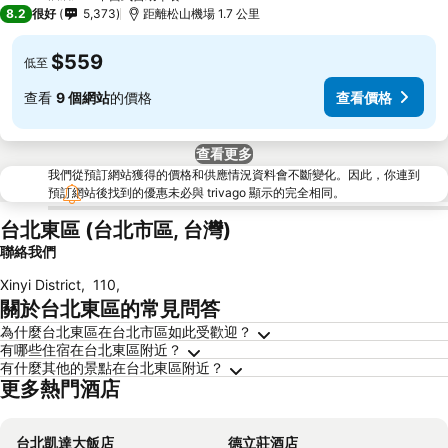
4 星級
8.2
很好
5,373
距離松山機場 1.7 公里
$559
低至
查看
9 個網站
的價格
查看價格
查看更多
我們從預訂網站獲得的價格和供應情況資料會不斷變化。因此，你連到
預訂網站後找到的優惠未必與 trivago 顯示的完全相同。
台北東區 (台北市區, 台灣)
聯絡我們
Xinyi District
,
110
,
關於台北東區的常見問答
為什麼台北東區在台北市區如此受歡迎？
有哪些住宿在台北東區附近？
有什麼其他的景點在台北東區附近？
更多熱門酒店
台北凱達大飯店
德立莊酒店