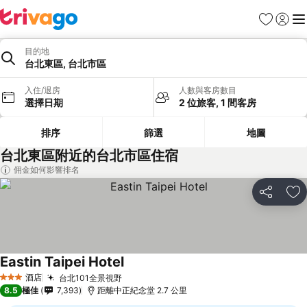
收藏夾
登入
選
目的地
台北東區, 台北市區
入住/退房
人數與客房數目
選擇日期
2 位旅客, 1 間客房
排序
篩選
地圖
台北東區附近的台北市區住宿
佣金如何影響排名
分享
放
Eastin Taipei Hotel
酒店
台北101全景視野
3 星級
8.5
極佳
7,393
距離中正紀念堂 2.7 公里