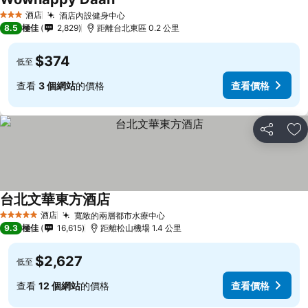
酒店
酒店內設健身中心
3 星級
8.5
極佳
2,829
距離台北東區 0.2 公里
$374
低至
查看
3 個網站
的價格
查看價格
分享
放
台北文華東方酒店
酒店
寬敞的兩層都市水療中心
5 星級
9.3
極佳
16,615
距離松山機場 1.4 公里
$2,627
低至
查看
12 個網站
的價格
查看價格