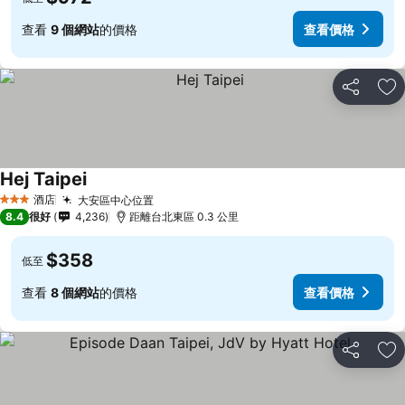
查看
9 個網站
的價格
查看價格
分享
放
Hej Taipei
酒店
大安區中心位置
3 星級
8.4
很好
4,236
距離台北東區 0.3 公里
$358
低至
查看
8 個網站
的價格
查看價格
分享
放