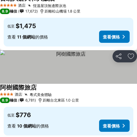
酒店
恆溫屋頂無邊際泳池
5 星級
8.9
極佳
17,672
距離松山機場 1.8 公里
$1,475
低至
查看
11 個網站
的價格
查看價格
分享
放
阿樹國際旅店
酒店
粵式美食體驗
4 星級
8.9
極佳
6,781
距離台北東區 1.0 公里
$776
低至
查看
10 個網站
的價格
查看價格