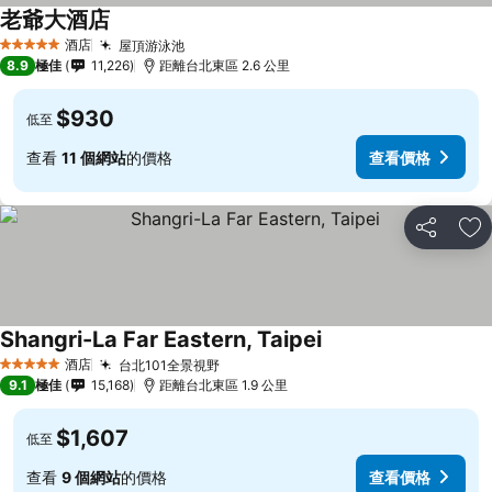
老爺大酒店
酒店
屋頂游泳池
5 星級
8.9
極佳
11,226
距離台北東區 2.6 公里
$930
低至
查看
11 個網站
的價格
查看價格
分享
放
Shangri-La Far Eastern, Taipei
酒店
台北101全景視野
5 星級
9.1
極佳
15,168
距離台北東區 1.9 公里
$1,607
低至
查看
9 個網站
的價格
查看價格