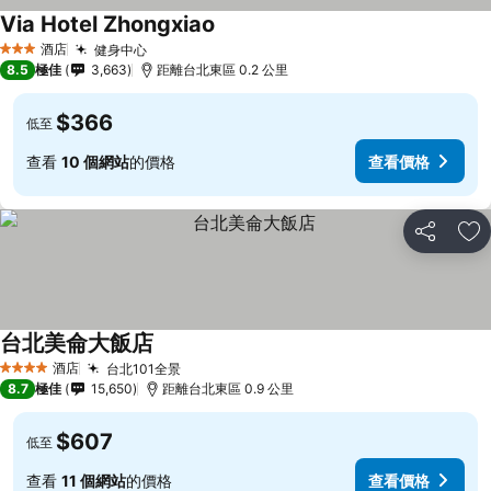
Via Hotel Zhongxiao
酒店
健身中心
3 星級
8.5
極佳
3,663
距離台北東區 0.2 公里
$366
低至
查看
10 個網站
的價格
查看價格
分享
放
台北美侖大飯店
酒店
台北101全景
4 星級
8.7
極佳
15,650
距離台北東區 0.9 公里
$607
低至
查看
11 個網站
的價格
查看價格