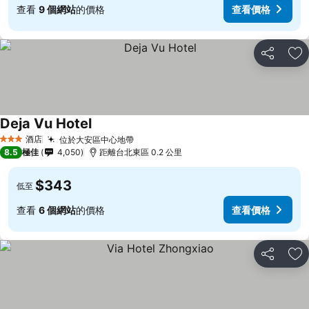
查看
9 個網站
的價格
查看價格
分享
放
Deja Vu Hotel
酒店
位於大安區中心地帶
3 星級
8.5
極佳
4,050
距離台北東區 0.2 公里
$343
低至
查看
6 個網站
的價格
查看價格
分享
放