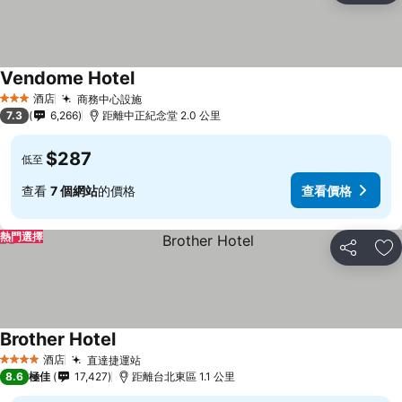
Vendome Hotel
酒店
商務中心設施
3 星級
7.3
6,266
距離中正紀念堂 2.0 公里
$287
低至
查看
7 個網站
的價格
查看價格
熱門選擇
分享
放
Brother Hotel
酒店
直達捷運站
4 星級
8.6
極佳
17,427
距離台北東區 1.1 公里