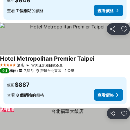
$848
低至
查看
7 個網站
的價格
查看價格
分享
放
Hotel Metropolitan Premier Taipei
酒店
室內泳池和日式桑拿
5 星級
9.1
極佳
7,515
距離台北東區 1.2 公里
$887
低至
查看
8 個網站
的價格
查看價格
熱門選擇
分享
放