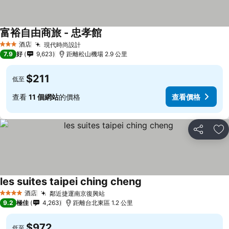
富裕自由商旅 - 忠孝館
酒店
現代時尚設計
3 星級
7.9
好
9,623
距離松山機場 2.9 公里
$211
低至
查看
11 個網站
的價格
查看價格
分享
放
les suites taipei ching cheng
酒店
鄰近捷運南京復興站
4 星級
9.2
極佳
4,263
距離台北東區 1.2 公里
$972
低至