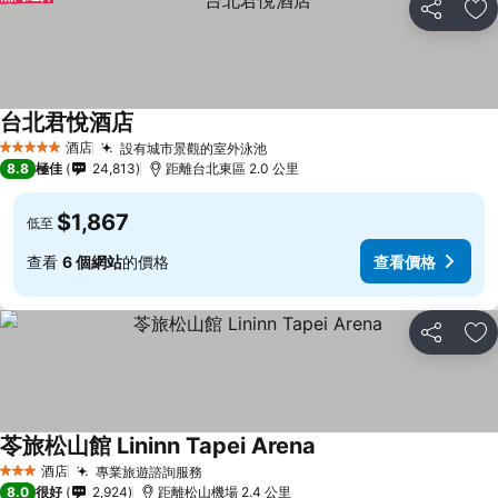
分享
放
台北君悅酒店
酒店
設有城市景觀的室外泳池
5 星級
8.8
極佳
24,813
距離台北東區 2.0 公里
$1,867
低至
查看
6 個網站
的價格
查看價格
分享
放
苓旅松山館 Lininn Tapei Arena
酒店
專業旅遊諮詢服務
3 星級
8.0
很好
2,924
距離松山機場 2.4 公里