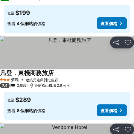
$199
低至
查看
4 個網站
的價格
查看價格
分享
放
凡登．東棧商務旅店
酒店
建築元素與對比色彩
3 星級
7.4
3,959
距離松山機場 2.9 公里
$289
低至
查看
8 個網站
的價格
查看價格
分享
放