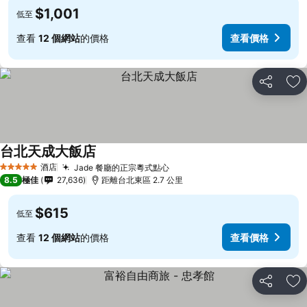
$1,001
低至
查看
12 個網站
的價格
查看價格
分享
放
台北天成大飯店
酒店
Jade 餐廳的正宗粵式點心
5 星級
8.5
極佳
27,636
距離台北東區 2.7 公里
$615
低至
查看
12 個網站
的價格
查看價格
分享
放