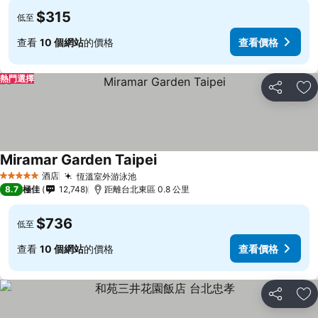
$315
低至
查看
10 個網站
的價格
查看價格
熱門選擇
分享
放
Miramar Garden Taipei
酒店
恆溫室外游泳池
5 星級
8.7
極佳
12,748
距離台北東區 0.8 公里
$736
低至
查看
10 個網站
的價格
查看價格
分享
放