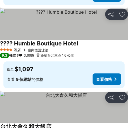
分享
放
???? Humble Boutique Hotel
酒店
室內恆溫泳池
4 星級
9.2
極佳
3,668
距離台北東區 1.6 公里
$1,097
低至
查看
9 個網站
的價格
查看價格
分享
放
台北大倉久和大飯店