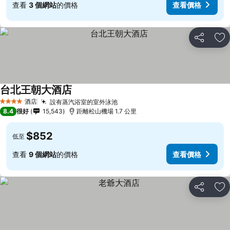
查看
3 個網站
的價格
查看價格
分享
放
台北王朝大酒店
酒店
設有蒸汽浴室的室外泳池
4 星級
8.4
很好
15,543
距離松山機場 1.7 公里
$852
低至
查看
9 個網站
的價格
查看價格
分享
放