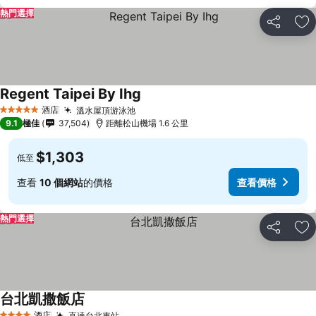
熱門選擇
分享
放
Regent Taipei By Ihg
酒店
溫水屋頂游泳池
5 星級
9.1
極佳
37,504
距離松山機場 1.6 公里
$1,303
低至
查看
10 個網站
的價格
查看價格
熱門選擇
分享
放
台北凱撒飯店
酒店
直達台北車站