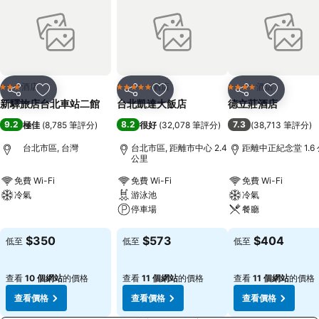
酒店
酒店
酒店
3 星級
5 星級
4 星級
分享
放到收藏夾
分享
放到收藏夾
分享
放到收藏
新驛旅店台北車站二館
台北凱達大飯店
德立莊酒店
9.2
8.2
7.3
極佳
(
8,785 筆評分
)
很好
(
32,078 筆評分
)
(
38,713 筆評分
)
台北市區, 台灣
台北市區, 距離市中心 2.4
距離中正紀念堂 1.6
公里
免費 Wi-Fi
免費 Wi-Fi
免費 Wi-Fi
冷氣
游泳池
冷氣
停車場
餐廳
查看價格
查看價格
查看價格
$350
$573
$404
低至
低至
低至
查看
10 個網站
的價格
查看
11 個網站
的價格
查看
11 個網站
的價格
查看價格
查看價格
查看價格