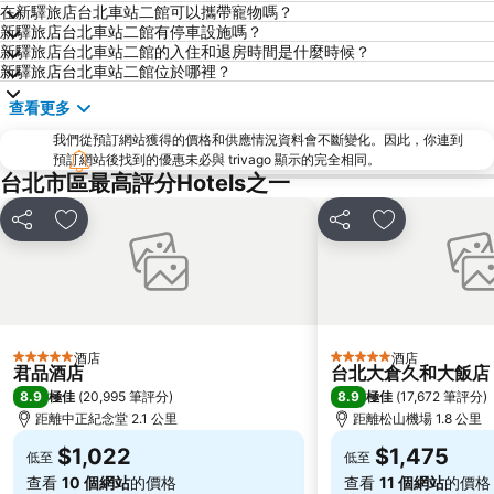
在新驛旅店台北車站二館可以攜帶寵物嗎？
捷運忠孝復興站
內湖區
新驛旅店台北車站二館有停車設施嗎？
士林夜市
中正紀念堂
新驛旅店台北車站二館的入住和退房時間是什麼時候？
新驛旅店台北車站二館位於哪裡？
礁溪車站
桃園火車站
查看更多
九份
宜蘭礁溪溫泉公園
我們從預訂網站獲得的價格和供應情況資料會不斷變化。因此，你連到
台北世貿中心
台北市政府
預訂網站後找到的優惠未必與 trivago 顯示的完全相同。
羅東夜市
台北東區
台北市區最高評分Hotels之一
饒河街觀光夜市
南港站覽館
分享
放到收藏夾
分享
放到收藏夾
萬華區
士林區
新北投
捷運忠孝新生站
台北市立動物園
台北國父紀念館
捷運善導寺站
羅東車站
酒店
酒店
5 星級
5 星級
淡水老街
淡水捷運站
君品酒店
台北大倉久和大飯店
8.9
8.9
極佳
(
20,995 筆評分
)
極佳
(
17,672 筆評分
)
基隆廟口夜市
捷運民權西路站
距離中正紀念堂 2.1 公里
距離松山機場 1.8 公里
行天宮
頂溪捷運站
$1,022
$1,475
低至
低至
永康街
中壢車站
查看
10 個網站
的價格
查看
11 個網站
的價格