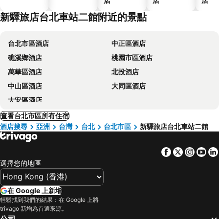
店
店
店
新驛旅店台北車站二館附近的景點
台北市區酒店
中正區酒店
礁溪鄉酒店
桃園市區酒店
萬華區酒店
北投酒店
中山區酒店
大同區酒店
大安區酒店
查看台北市區所有住宿
酒店搜尋
亞洲
台灣
台北
台北市區
新驛旅店台北車站二館
Facebook
Twitter
Insta
Yo
選擇您的地區
在 Google 上新增
輕鬆找到我們的結果：在 Google 上將
trivago 新增為首選來源。
公司