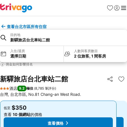
收藏夾
登入
選
查看台北市區所有住宿
目的地
新驛旅店台北車站二館
入住/退房
人數與客房數目
選擇日期
2 位旅客, 1 間客房
佣金如何影響排名
新驛旅店台北車站二館
分享
放
酒店
9.2
極佳
(
8,785 筆評分
)
3 星級
台灣, 台北市區, No.81 Chang-an West Road.
$350
$350
低至
低至
查看
10 個網站
的價格
查看
10 個網站
的價格
查看價格
查看價格