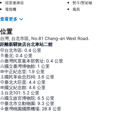
浴室連淋浴
熨斗/熨衫板
電視機
風筒
查看更多
位置
台灣, 台北市區, No.81 Chang-an West Road.
距離新驛旅店台北車站二館
台北市區
:
0.4
公里
臺北
:
0.4
公里
臺灣民眾黨本部舊址
:
0.4
公里
國立臺灣博物館
:
1
公里
中正紀念堂
:
1.9
公里
國民革命忠烈祠
:
3.6
公里
臺北大巨蛋
:
4.4
公里
國父紀念館
:
4.6
公里
台北101
:
5.2
公里
國立故宮博物院
:
6.5
公里
臺北市立動物園
:
9.3
公里
臺灣桃園國際機場
:
28.8
公里