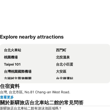
Explore nearby attractions
展開地圖
台北火車站
西門町
桃園機場
北投溫泉
Taipei 101
台北小巨蛋
台灣桃園國際機場
大安區
六福村主題遊樂園
台北捷運站
住宿資料
桃園高鐵站
松山區
台灣, 台北市區, No.81 Chang-an West Road.
新北投
烏來溫泉
查看更多
陽明山
捷運中山站
關於新驛旅店台北車站二館的常見問答
捷運忠孝敦化站
大安森林公園
新驛旅店台北車站二館有游泳池區域嗎？