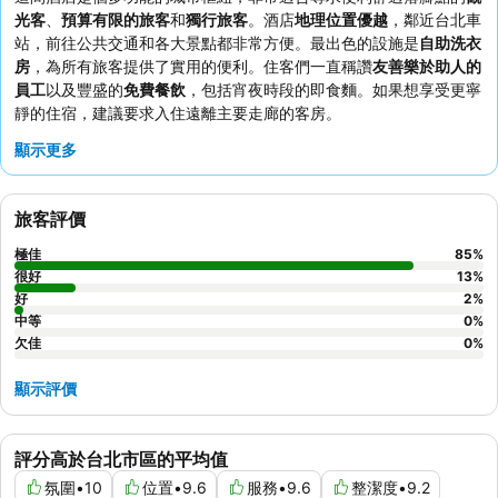
光客
、
預算有限的旅客
和
獨行旅客
。酒店
地理位置優越
，鄰近台北車
站，前往公共交通和各大景點都非常方便。最出色的設施是
自助洗衣
房
，為所有旅客提供了實用的便利。住客們一直稱讚
友善樂於助人的
員工
以及豐盛的
免費餐飲
，包括宵夜時段的即食麵。如果想享受更寧
靜的住宿，建議要求入住遠離主要走廊的客房。
顯示更多
旅客評價
極佳
85
%
很好
13
%
好
2
%
中等
0
%
欠佳
0
%
顯示評價
評分高於台北市區的平均值
氛圍
•
10
位置
•
9.6
服務
•
9.6
整潔度
•
9.2