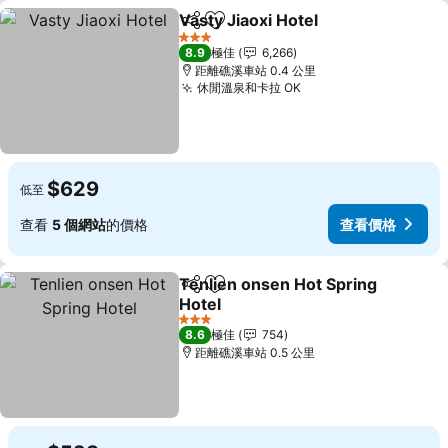
Vasty Jiaoxi Hotel
分享
放到收藏夾
查看價格
3 星級
8.9
極佳
6,266
距離礁溪車站 0.4 公里
休閒溫泉和卡拉 OK
查看價格
$629
低至
查看
5 個網站
的價格
查看價格
Tenlien onsen Hot Spring
分享
放到收藏夾
Hotel
查看價格
3 星級
8.6
極佳
754
距離礁溪車站 0.5 公里