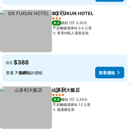
SIX FUKUN HOTEL
分享
放到收藏夾
查看價
3 星級
8.2
很好
3,302
距離礁溪車站 0.4 公里
客房內私人溫泉浴池
查看價格
$388
低至
查看
7 個網站
的價格
查看價格
山多利大飯店
分享
放到收藏夾
查看價格
4 星級
8.5
極佳
3,343
距離礁溪車站 1.2 公里
礁溪鄉全景
查看價格