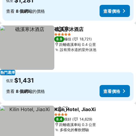
$1,281
低至
查看
8 個網站
的價格
查看價格
礁溪寒沐酒店
分享
放到收藏夾
查看價格
5 星級
8.9
極佳
18,721
距離礁溪車站 0.4 公里
設有滑水道的室外泳池
查看價格
熱門選擇
$1,431
低至
查看
8 個網站
的價格
查看價格
Kilin Hotel, JiaoXi
分享
放到收藏夾
查看價格
4 星級
8.4
很好
14,629
距離礁溪車站 0.3 公里
多樣化的餐飲體驗
查看價格