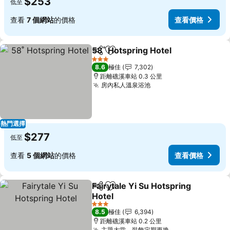
$253
低至
查看
7 個網站
的價格
查看價格
58˚ Hotspring Hotel
分享
放到收藏夾
查看價
3 星級
8.6
極佳
7,302
距離礁溪車站 0.3 公里
房內私人溫泉浴池
查看價格
熱門選擇
$277
低至
查看
5 個網站
的價格
查看價格
Fairytale Yi Su Hotspring
分享
放到收藏夾
Hotel
查看價格
3 星級
8.5
極佳
6,394
距離礁溪車站 0.2 公里
主題大堂，裝飾定期更換