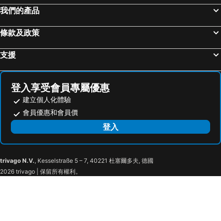
內湖區
士林夜市
和斯頓精緻溫泉旅館
山水商務飯店
我們的產品
中正紀念堂
礁溪車站
綠舞國際觀光飯店
One Fukun Hotel
條款及政策
桃園火車站
廬山溫泉
Ruo Shui Hotspring Hotel
每日溫泉旅店
九份
宜蘭礁溪溫泉公園
礁溪多愛溫泉會館
Resort One Hotel
支援
羅東夜市
台北世貿中心
青池人文溫泉旅館
Garden Spring Hotel
台北市政府
台北東區
King Hot Spring Hotel
Jin Ge hot spring Hotel
登入享受會員專屬優惠
饒河街觀光夜市
南港站覽館
Gamalan Spring Hotel
礁溪和風溫泉
建立個人化體驗
萬華區
士林區
No. 9 Hotel
沐谷親子溫泉會館
會員優惠和會員價
新北投
捷運忠孝新生站
Yunoyado Onsen-jiaoxi
Chungtang Spring Flagship Hotel
登入
新竹火車站
台北國父紀念館
Water Bird Family
Shanyue22
台北市立動物園
捷運善導寺站
Photofun
ShanPu Hot Spring BnB
trivago N.V.
, Kesselstraße 5 – 7, 40221 杜塞爾多夫, 德國
宜蘭烏石港
宜蘭酒廠
Seven Fukun Hotel
Follow Me designed B&B
2026 trivago | 保留所有權利。
宜蘭傳統藝術中心
羅東車站
Adore
Wunuan Zoo Family Homestay
宜蘭冬山河親水公園
宜蘭福山植物園
The Archipelago
YZ Spa house
丹鳳捷運站
宜蘭蘇澳冷泉
Water House
藍晴庭