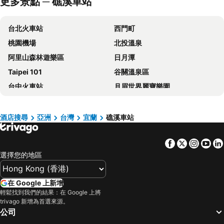
更多景點 ─ 礁溪車站
晶泉丰旅
HOTEL PIN Jiaoxi
太子行旅
冒煙的石頭溫泉度假旅館
台北火車站
西門町
WOW 玩行旅
58˚ Hotspring Hotel
桃園機場
北投溫泉
Lakeshore Hotel Yilan
Yamagata Kaku Hotel & Spa
阿里山森林遊樂區
日月潭
Shankou Hotspring Hotel
葛瑪蘭溫泉飯店
Taipei 101
谷關溫泉區
悅綠墅
川湯溫泉養生館
台中火車站
月眉世界麗寶樂園
佧美奧之湯
伯斯飯店
台北小巨蛋
台灣桃園國際機場
Fairytale Yi Su Hotspring Hotel
麗翔溫泉客棧
大安區
逢甲夜市
Hive Hotel
Mucha Hotel
酒店搜尋
亞洲
台灣
宜蘭
礁溪車站
六福村主題遊樂園
台北捷運站
Peace Area Hot Spring Hotel
Four Points by Sheraton Yilan Jiaoxi
Facebook
Twitter
Insta
Yo
桃園高鐵站
松山區
OA HOTEL Wushih Marina
Orient Luxury Hotel-Jiaoxi
選擇您的地區
台中烏日高鐵站
新北投
Yunoyado Onsen Hot Spring Hotel Deyang
Tian Long Hotel
烏來溫泉
陽明山
礁溪帥王溫泉飯店
Kailan Hotel
在 Google 上新增
捷運中山站
捷運忠孝敦化站
Hotel Valletta
礁溪 21 號溫泉旅店
輕鬆找到我們的結果：在 Google 上將
trivago 新增為首選來源。
大安森林公園
捷運忠孝復興站
悅川酒店
Chi Heng Homestay
公司
台中一中商圈
清境農場
Artch Inn
CHECK inn MAGI Kids