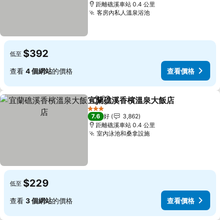
距離礁溪車站 0.4 公里
客房內私人溫泉浴池
查看價格
$392
低至
查看
4 個網站
的價格
查看價格
宜蘭礁溪香檳溫泉大飯店
分享
放到收藏夾
查
3 星級
7.6
好
3,862
距離礁溪車站 0.4 公里
室內泳池和桑拿設施
查看價格
$229
低至
查看
3 個網站
的價格
查看價格