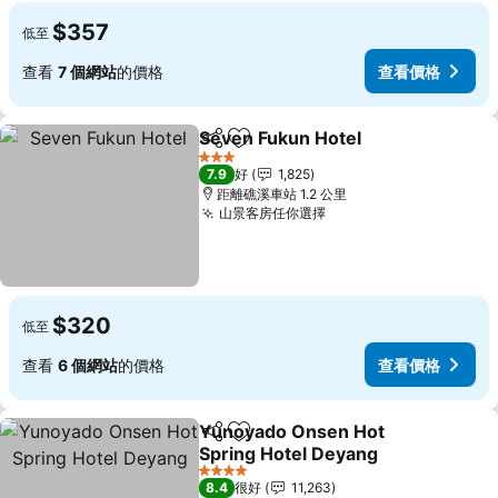
$357
低至
查看
7 個網站
的價格
查看價格
Seven Fukun Hotel
分享
放到收藏夾
查看價
3 星級
7.9
好
1,825
距離礁溪車站 1.2 公里
山景客房任你選擇
查看價格
$320
低至
查看
6 個網站
的價格
查看價格
Yunoyado Onsen Hot
分享
放到收藏夾
Spring Hotel Deyang
查看價格
4 星級
8.4
很好
11,263