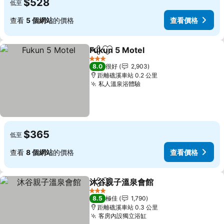
$528
低至
查看
5 個網站
的價格
查看價格
Fukun 5 Motel
分享
放到收藏夾
查看價格
3 星級
8.0
很好
2,903
距離礁溪車站 0.2 公里
私人溫泉浴體驗
查看價格
$365
低至
查看
8 個網站
的價格
查看價格
沐谷親子溫泉會館
分享
放到收藏夾
查看價格
3 星級
8.5
極佳
1,790
距離礁溪車站 0.3 公里
客房內設獨立浴缸
查看價格