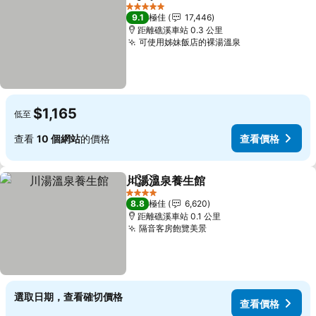
分享
放到收藏夾
查看價格
5 星級
9.1
極佳
17,446
距離礁溪車站 0.3 公里
可使用姊妹飯店的裸湯溫泉
查看價格
$1,165
低至
查看
10 個網站
的價格
查看價格
川湯溫泉養生館
分享
放到收藏夾
查看價格
4 星級
8.8
極佳
6,620
距離礁溪車站 0.1 公里
隔音客房飽覽美景
查看價格
選取日期，查看確切價格
查看價格