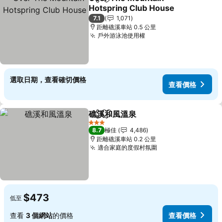
分享
放到收藏夾
Hotspring Club House
查看價格
7.1
1,071
距離礁溪車站 0.5 公里
戶外游泳池使用權
查看價格
選取日期，查看確切價格
查看價格
礁溪和風溫泉
分享
放到收藏夾
查看價格
3 星級
8.7
極佳
4,486
距離礁溪車站 0.2 公里
適合家庭的度假村氛圍
查看價格
$473
低至
查看
3 個網站
的價格
查看價格