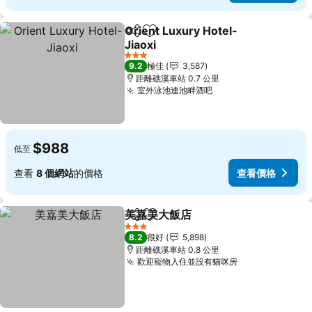
Orient Luxury Hotel-
分享
放到收藏夾
Jiaoxi
查看價格
3 星級
9.2
極佳
3,587
距離礁溪車站 0.7 公里
室外泳池連池畔酒吧
查看價格
$988
低至
查看
8 個網站
的價格
查看價格
美嘉美大飯店
分享
放到收藏夾
查看價格
3 星級
8.2
很好
5,898
距離礁溪車站 0.8 公里
歡迎寵物入住並設有貓咪房
查看價格