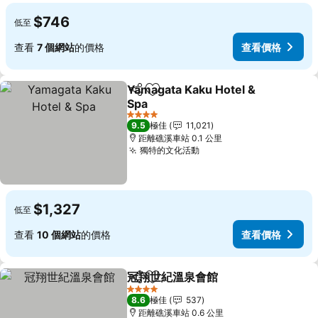
$746
低至
查看
7 個網站
的價格
查看價格
Yamagata Kaku Hotel &
分享
放到收藏夾
Spa
查看價格
4 星級
9.5
極佳
11,021
距離礁溪車站 0.1 公里
獨特的文化活動
查看價格
$1,327
低至
查看
10 個網站
的價格
查看價格
冠翔世紀溫泉會館
分享
放到收藏夾
查看價格
4 星級
8.6
極佳
537
距離礁溪車站 0.6 公里