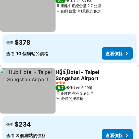
8.5
極佳
7,393
距離中正紀念堂 2.7 公里
飽覽台北101景觀的客房
查看價格
$378
低至
查看
10 個網站
的價格
查看價格
Hub Hotel - Taipei
分享
放到收藏夾
Songshan Airport
查看價格
3 星級
8.7
極佳
5,299
距離內湖區 3.9 公里
舒適的按摩椅
查看價格
$234
低至
查看
8 個網站
的價格
查看價格