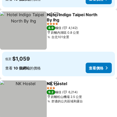
Hotel Indigo Taipei North
分享
放到收藏夾
By Ihg
查看價格
4 星級
8.9
極佳
4,142
距離內湖區 0.8 公里
台北101全景
查看價格
$1,059
低至
查看
10 個網站
的價格
查看價格
NK Hostel
分享
放到收藏夾
查看價格
3 星級
9.2
極佳
6,214
距離松山機場 2.5 公里
舒適的公共區域和露台
查看價格