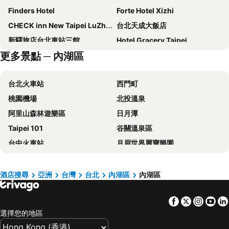
Finders Hotel
Forte Hotel Xizhi
CHECK inn New Taipei LuZhou
台北天成大飯店
新驛旅店台北車站三館
Hotel Gracery Taipei
更多景點 ─ 內湖區
台北西門町意舍
洛碁大飯店忠孝館
Caesar Park Hotel Banqiao
Regent Taipei By Ihg
台北火車站
西門町
Hotel Cham Cham Taipei
路徒行旅
桃園機場
北投溫泉
瓏山林台北中和飯店
和苑三井花園飯店 台北忠孝
阿里山森林遊樂區
日月潭
The Grand Hotel
Mayer Inn
Taipei 101
谷關溫泉區
台北花園大酒店
Solaria Nisitetsu Hotel Taipei Ximen
台中火車站
月眉世界麗寶樂園
Hotel Papa Whale
Hyatt Place New Taipei City Xinzhuang
台北小巨蛋
台灣桃園國際機場
日勝生加賀屋國際溫泉飯店
永安棧
大安區
逢甲夜市
Hotel Puri Taipei Station Branch
Hub Hotel - Taipei Songshan Airport
酒店搜尋
亞洲
台灣
台北
內湖區
內湖區
六福村主題遊樂園
台北捷運站
台北福華大飯店
Miramar Garden Taipei
Facebook
Twitter
Insta
Yo
桃園高鐵站
松山區
老爺大酒店
君品酒店
選擇您的地區
台中烏日高鐵站
新北投
Roaders Plus Hotel Taipei Station
FX Hotel Taipei Nanjing East Road Branch