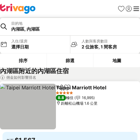
收藏夾
登入
選
目的地
內湖區, 內湖區
入住/退房
人數與客房數目
選擇日期
2 位旅客, 1 間客房
排序
篩選
地圖
內湖區附近的內湖區住宿
佣金如何影響排名
Taipei Marriott Hotel
分享
放到收藏夾
查看
5 星級
8.8
極佳
16,995
距離松山機場 1.6 公里