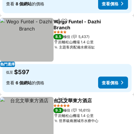
查看
8 個網站
的價格
查看價格
Wego Funtel - Dazhi
分享
放到收藏夾
Branch
查看價格
4 星級
8.5
極佳
5,437
距離松山機場 1.4 公里
主題客房配備水療浴缸
查看價格
熱門選擇
$597
低至
查看
6 個網站
的價格
查看價格
台北文華東方酒店
分享
放到收藏夾
查看價格
5 星級
9.3
極佳
16,615
距離松山機場 1.4 公里
世界級兩層城市水療中心
查看價格