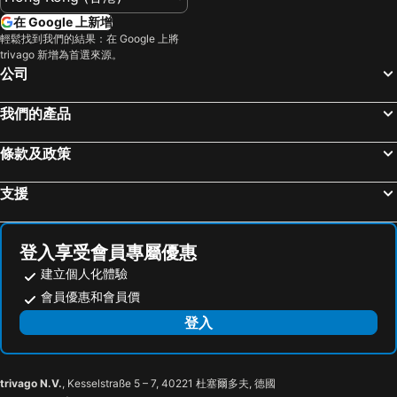
烏來溫泉
陽明山
柯達大飯店台北一店
Roaders Plus Hotel Theme
在 Google 上新增
捷運中山站
捷運忠孝敦化站
捷絲旅-西門町館
citizenM Taipei North Gate
輕鬆找到我們的結果：在 Google 上將
trivago 新增為首選來源。
大安森林公園
捷運忠孝復興站
新驛旅店台北車站二館
皇家季節酒店台北南西館
公司
台中一中商圈
清境農場
明日大飯店
Boutech Jiantan Hotel
內湖區
士林夜市
台北美侖大飯店
The Landis Taipei
我們的產品
中正紀念堂
礁溪車站
N Hotel
Beauty Hotels Taipei - Hotel Bchic
條款及政策
桃園火車站
廬山溫泉
Beauty Hotels Taipei - Hotel B7
Apause Inn
九份
宜蘭礁溪溫泉公園
Hotel Fun - Linsen
台北大倉久和大飯店
支援
台北市政府
台北世貿中心
Elegance Hotel
Mulan Motel
羅東夜市
台北東區
S Aura Hotel
Hotel Indigo Taipei North By Ihg
登入享受會員專屬優惠
饒河街觀光夜市
南港站覽館
Taipei Marriott Hotel
Grand Victoria Hotel
建立個人化體驗
萬華區
士林區
Just Palace
台北美福大飯店
會員優惠和會員價
新北投
捷運忠孝新生站
Check Inn Select Taipei Neihu
宜家商旅
登入
新竹火車站
台北國父紀念館
首都大飯店
CHECK inn Taipei Neihu
台北市立動物園
捷運善導寺站
有誠商旅
The Koos Hotel Dahu
trivago N.V.
, Kesselstraße 5 – 7, 40221 杜塞爾多夫, 德國
西湖捷運站
大直美麗華
雅莊旅館
Grace Hotel Dunbei