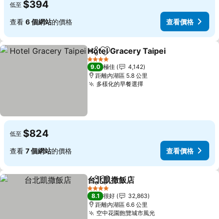
$394
低至
查看
6 個網站
的價格
查看價格
Hotel Gracery Taipei
分享
放到收藏夾
查看
4 星級
9.0
極佳
4,142
距離內湖區 5.8 公里
多樣化的早餐選擇
查看價格
$824
低至
查看
7 個網站
的價格
查看價格
台北凱撒飯店
分享
放到收藏夾
查看價格
4 星級
8.1
很好
32,863
距離內湖區 6.6 公里
空中花園飽覽城市風光
查看價格