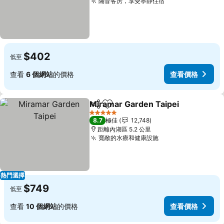
隔音客房，享受寧靜住宿
查看價格
$402
低至
查看
6 個網站
的價格
查看價格
Miramar Garden Taipei
分享
放到收藏夾
查
5 星級
8.7
極佳
12,748
距離內湖區 5.2 公里
寬敞的水療和健康設施
查看價格
熱門選擇
$749
低至
查看
10 個網站
的價格
查看價格