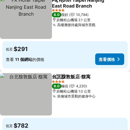
FX Hotel Taipei Nanjing
分享
放到收藏夾
East Road Branch
查看價格
4 星級
8.0
很好
10,794
距離松山機場 2.1 公里
高樓層接待處與城市景觀
查看價格
$291
低至
查看
11 個網站
的價格
查看價格
台北馥敦飯店‧馥寓
分享
放到收藏夾
查看價格
4 星級
9.0
極佳
4,230
距離松山機場 1.0 公里
坐擁城市景觀的健身中心
查看價格
$782
低至