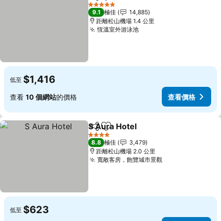
分享
放到收藏夾
查看價格
5 星級
9.1
極佳
14,885
距離松山機場 1.4 公里
恆溫室外游泳池
查看價格
$1,416
低至
查看
10 個網站
的價格
查看價格
S Aura Hotel
分享
放到收藏夾
查看價格
4 星級
8.8
極佳
3,479
距離松山機場 2.0 公里
寬敞客房，飽覽城市景觀
查看價格
$623
低至