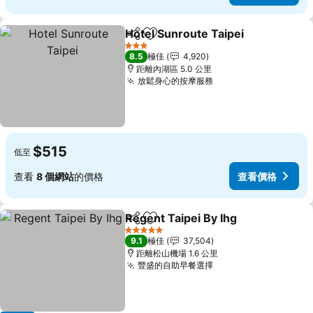
Hotel Sunroute Taipei
分享
放到收藏夾
查看
3 星級
8.5
極佳
4,920
距離內湖區 5.0 公里
放鬆身心的按摩服務
查看價格
$515
低至
查看
8 個網站
的價格
查看價格
Regent Taipei By Ihg
分享
放到收藏夾
查看
5 星級
9.1
極佳
37,504
距離松山機場 1.6 公里
豐盛的自助早餐選擇
查看價格