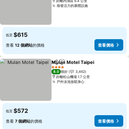
距離內湖區 6.4 公里
煥發活力的康體設施
查看價格
$615
低至
查看
12 個網站
的價格
查看價格
Mulan Motel Taipei
分享
放到收藏夾
查看價
4 星級
8.0
很好
3,462
距離松山機場 1.7 公里
戶外泳池放鬆身心
查看價格
$572
低至
查看
7 個網站
的價格
查看價格