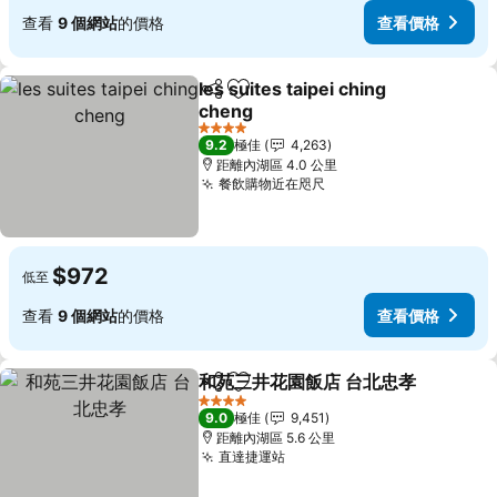
查看
9 個網站
的價格
查看價格
les suites taipei ching
分享
放到收藏夾
cheng
查看價格
4 星級
9.2
極佳
4,263
距離內湖區 4.0 公里
餐飲購物近在咫尺
查看價格
$972
低至
查看
9 個網站
的價格
查看價格
和苑三井花園飯店 台北忠孝
分享
放到收藏夾
4 星級
9.0
極佳
9,451
距離內湖區 5.6 公里
直達捷運站
查看價格