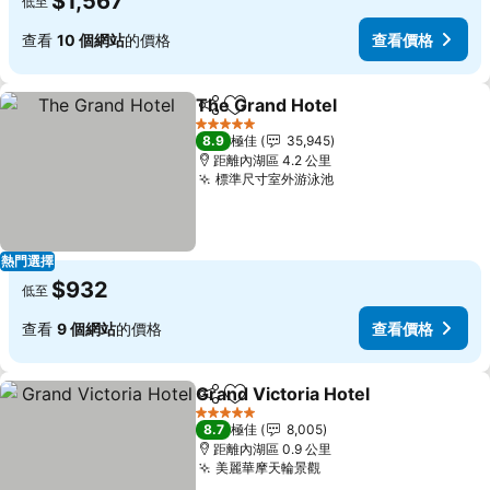
$1,567
低至
查看
10 個網站
的價格
查看價格
The Grand Hotel
分享
放到收藏夾
查看價格
5 星級
8.9
極佳
35,945
距離內湖區 4.2 公里
標準尺寸室外游泳池
查看價格
熱門選擇
$932
低至
查看
9 個網站
的價格
查看價格
Grand Victoria Hotel
分享
放到收藏夾
查看
5 星級
8.7
極佳
8,005
距離內湖區 0.9 公里
美麗華摩天輪景觀
查看價格