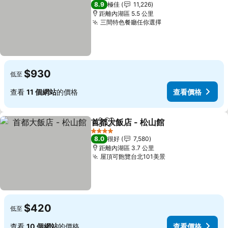
5 星級
8.9
極佳
11,226
距離內湖區 5.5 公里
三間特色餐廳任你選擇
查看價格
$930
低至
查看
11 個網站
的價格
查看價格
首都大飯店 - 松山館
分享
放到收藏夾
查看價
4 星級
8.0
很好
7,580
距離內湖區 3.7 公里
屋頂可飽覽台北101美景
查看價格
$420
低至
查看
10 個網站
的價格
查看價格