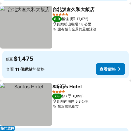
台北大倉久和大飯店
分享
放到收藏夾
查看價
5 星級
8.9
極佳
17,672
距離松山機場 1.8 公里
設有城市全景的屋頂泳池
查看價格
$1,475
低至
查看
11 個網站
的價格
查看價格
Santos Hotel
分享
放到收藏夾
查看價格
4 星級
7.8
好
6,893
距離內湖區 5.3 公里
鄰近當地夜市
查看價格
熱門選擇