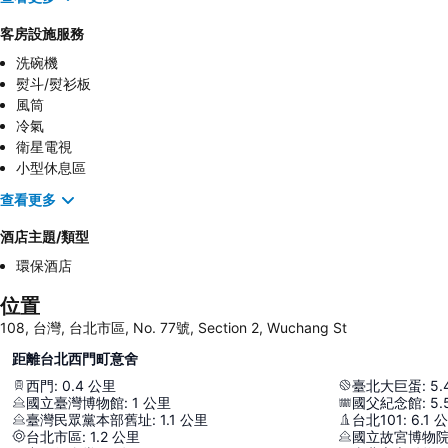
客房設施服務
洗碗機
熨斗/熨衫板
風筒
冷氣
衛星電視
小型休息區
查看更多
酒店主題/類型
環保酒店
位置
108, 台灣, 台北市區, No. 77號, Section 2, Wuchang St
距離台北西門町意舍
西門
:
0.4
公里
臺北大巨蛋
:
5.
國立臺灣博物館
:
1
公里
國父紀念館
:
5.
臺灣民眾黨本部舊址
:
1.1
公里
台北101
:
6.1
公
台北市區
:
1.2
公里
國立故宮博物