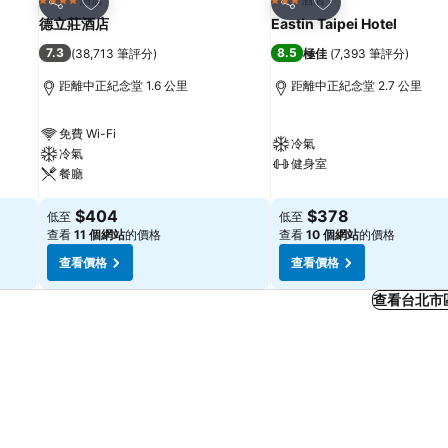
4 星級
3 星級
分享
分享
德立莊酒店
Eastin Taipei Hotel
7.3
8.5
(
38,713 筆評分
)
極佳
(
7,393 筆評分
)
距離中正紀念堂 1.6 公里
距離中正紀念堂 2.7 公里
免費 Wi-Fi
冷氣
冷氣
健身室
餐廳
$404
$378
低至
低至
查看
11 個網站
的價格
查看
10 個網站
的價格
查看價格
查看價格
查看台北市