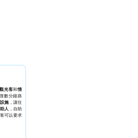
觀光客
和
情
僅數分鐘路
設施
，讓住
助人
，自助
客可以要求