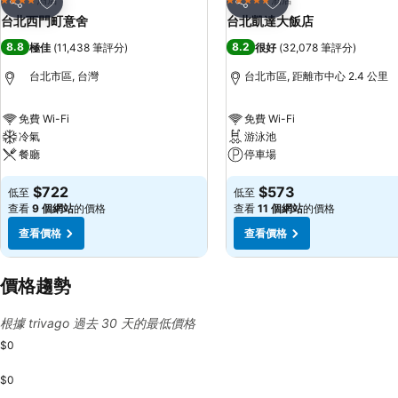
4 星級
5 星級
分享
分享
台北西門町意舍
台北凱達大飯店
8.8
8.2
極佳
(
11,438 筆評分
)
很好
(
32,078 筆評分
)
台北市區, 台灣
台北市區, 距離市中心 2.4 公里
免費 Wi-Fi
免費 Wi-Fi
冷氣
游泳池
餐廳
停車場
$722
$573
低至
低至
查看
9 個網站
的價格
查看
11 個網站
的價格
查看價格
查看價格
價格趨勢
根據 trivago 過去 30 天的最低價格
$0
$0