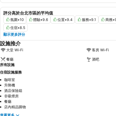
評分高於台北市區的平均值
氛圍
•
10
體驗
•
9.6
位置
•
9.4
服務
•
9.1
商務
•
住宿
•
8.5
顯示更多評分
設施推介
大堂 Wi-Fi
客房 Wi-Fi
餐廳
酒吧
所有設施
住宿設施服務
咖啡室
升降機
酒店保險箱
非吸煙房
餐廳
店內精品購物
查看更多