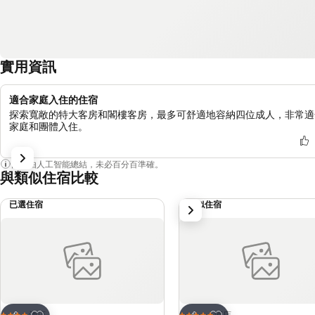
實用資訊
適合家庭入住的住宿
探索寬敞的特大客房和閣樓客房，最多可舒適地容納四位成人，非常適
家庭和團體入住。
內容由人工智能總結，未必百分百準確。
與類似住宿比較
已選住宿
類似住宿
下一步
放到收藏夾
放到收藏夾
酒店
酒店