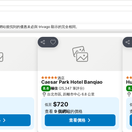
找到的優惠未必與 trivago 顯示的完全相同。
放到收藏夾
分享
分
酒店
5 星級
3 
Caesar Park Hotel Banqiao
Hu
8.6
8.
極佳
(
25,347 筆評分
)
台北市區, 距離市中心 6.8 公里
$720
低至
查看
9 個網站
的價格
格
查看價格