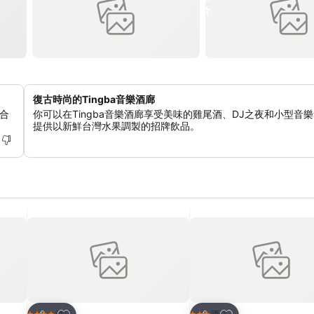
復古時尚的Tingba音樂酒廊
合
你可以在Tingba音樂酒廊享受美味的雞尾酒、DJ之夜和小型音
提供以新鮮台灣水果調製的招牌飲品。
放到收藏夾
放到收藏夾
酒店
酒店