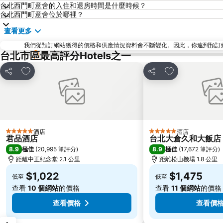
台北西門町意舍的入住和退房時間是什麼時候？
台北西門町意舍位於哪裡？
查看更多
我們從預訂網站獲得的價格和供應情況資料會不斷變化。因此，你連到預訂網站後
台北市區最高評分Hotels之一
放到收藏夾
放到收藏夾
分享
分享
酒店
酒店
5 星級
5 星級
君品酒店
台北大倉久和大飯店
8.9
8.9
極佳
(
20,995 筆評分
)
極佳
(
17,672 筆評分
)
距離中正紀念堂 2.1 公里
距離松山機場 1.8 公里
$1,022
$1,475
低至
低至
查看
10 個網站
的價格
查看
11 個網站
的價格
查看價格
查看價