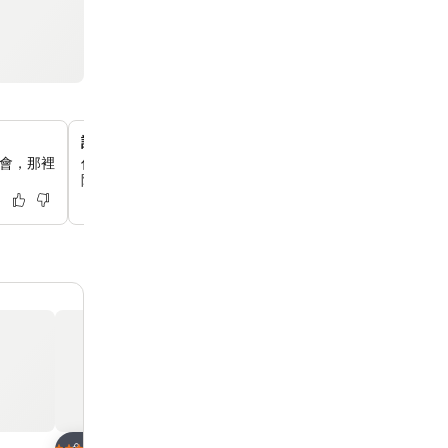
設有露天庭院的Tianba麵包店
樂會，那裡
你可以在酒店地面層的Tianba麵包店品嚐甜點和特色咖啡
院，讓你享受悠閒的下午時光。
放到收藏夾
放到收藏夾
酒店
酒店