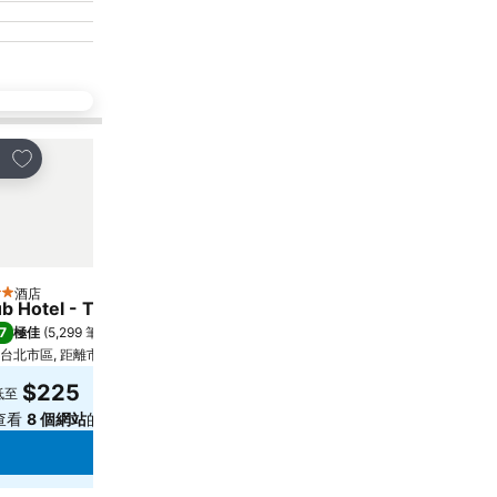
放到收藏夾
放到收藏夾
享
分享
酒店
酒店
星級
4 星級
b Hotel - Taipei Songshan Airport
藝宿商旅-台北館
7
7.6
極佳
(
5,299 筆評分
)
好
(
4,963 筆評分
)
台北市區, 距離市中心 2.7 公里
台北市區, 距離市中心 0.7
$225
$241
低至
低至
查看
8 個網站
的價格
查看
9 個網站
的價格
查看價格
查看價格