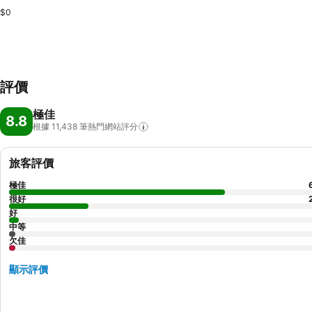
$0
評價
極佳
8.8
根據 11,438
筆熱門網站評分
旅客評價
極佳
很好
好
中等
欠佳
顯示評價