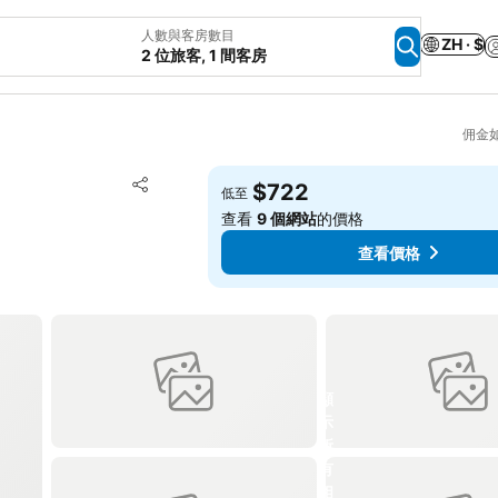
人數與客房數目
ZH · $
2 位旅客, 1 間客房
佣金
放到收藏夾
$722
低至
分享
查看
9 個網站
的價格
查看價格