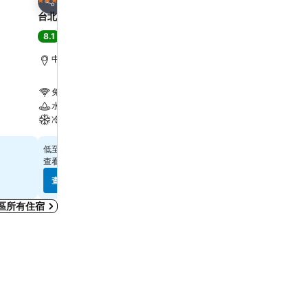
4 星級
3 星級
分享
分享
台北凱撒飯店
Finders Hotel
8.1
8.4
很好
(
32,863 筆評分
)
很好
(
12,919 筆評分
)
中正區, 距離市中心 0.2 公里
台北市區, 距離市中心 0.7
免費 Wi-Fi
免費 Wi-Fi
水療
冷氣
冷氣
$520
$321
低至
低至
查看
13 個網站
的價格
查看
9 個網站
的價格
查看價格
查看價格
區所有住宿