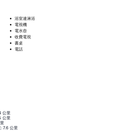
浴室連淋浴
電視機
電水壺
收費電視
書桌
電話
4
公里
5
公里
里
院
:
7.6
公里