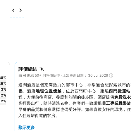
評價總結
由 AI 總結 50+ 則評價所得 · 上次更新日期： 30 Jul 2026
68
%
25
%
這間酒店是個充滿活力的都市中心，非常適合想探索城市的
3
%
侶
。酒店
地理位置優越
，位於西門町中心，距離
西門捷運站
2
%
程，方便前往商店、餐廳和熱鬧的徒步區。酒店提供
免費洗衣
2
%
客輕裝出行，隨時清洗衣物。住客們一致讚揚
員工專業且樂於
早餐的品質和健康選擇也備受好評。如果喜歡安靜的環境，住
入住遠離街道的客房。
顯示更多