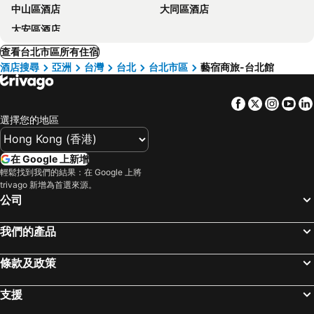
中山區酒店
大同區酒店
大安區酒店
查看台北市區所有住宿
酒店搜尋
亞洲
台灣
台北
台北市區
藝宿商旅-台北館
Facebook
Twitter
Insta
Yo
選擇您的地區
在 Google 上新增
輕鬆找到我們的結果：在 Google 上將
trivago 新增為首選來源。
公司
我們的產品
條款及政策
支援