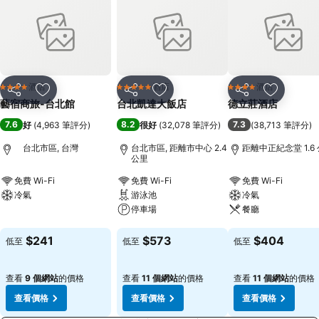
酒店
酒店
酒店
4 星級
5 星級
4 星級
分享
放到收藏夾
分享
放到收藏夾
分享
放到收藏
藝宿商旅-台北館
台北凱達大飯店
德立莊酒店
7.6
8.2
7.3
好
(
4,963 筆評分
)
很好
(
32,078 筆評分
)
(
38,713 筆評分
)
台北市區, 台灣
台北市區, 距離市中心 2.4
距離中正紀念堂 1.6
公里
免費 Wi-Fi
免費 Wi-Fi
免費 Wi-Fi
冷氣
游泳池
冷氣
停車場
餐廳
查看價格
查看價格
查看價格
$241
$573
$404
低至
低至
低至
查看
9 個網站
的價格
查看
11 個網站
的價格
查看
11 個網站
的價格
查看價格
查看價格
查看價格