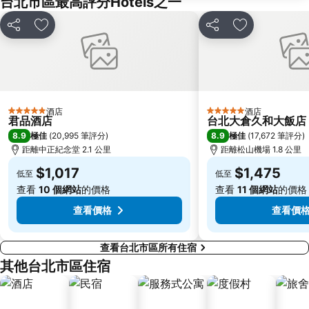
台北市區最高評分Hotels之一
饒河街觀光夜市
南港站覽館
分享
放到收藏夾
分享
放到收藏夾
萬華區
士林區
新北投
捷運忠孝新生站
台北市立動物園
台北國父紀念館
捷運善導寺站
羅東車站
酒店
酒店
5 星級
5 星級
淡水老街
淡水捷運站
君品酒店
台北大倉久和大飯店
8.9
8.9
極佳
(
20,995 筆評分
)
極佳
(
17,672 筆評分
)
基隆廟口夜市
捷運民權西路站
距離中正紀念堂 2.1 公里
距離松山機場 1.8 公里
行天宮
頂溪捷運站
$1,017
$1,475
低至
低至
永康街
中壢車站
查看
10 個網站
的價格
查看
11 個網站
的價格
大直美麗華
台北橋捷運站
查看價格
查看價
查看台北市區所有住宿
其他台北市區住宿