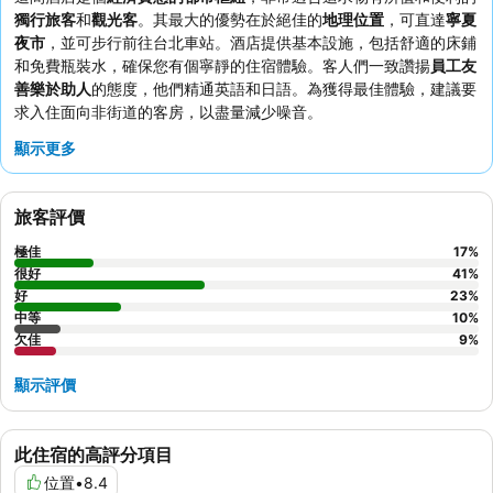
獨行旅客
和
觀光客
。其最大的優勢在於絕佳的
地理位置
，可直達
寧夏
夜市
，並可步行前往台北車站。酒店提供基本設施，包括舒適的床鋪
和免費瓶裝水，確保您有個寧靜的住宿體驗。客人們一致讚揚
員工友
善樂於助人
的態度，他們精通英語和日語。為獲得最佳體驗，建議要
求入住面向非街道的客房，以盡量減少噪音。
顯示更多
旅客評價
極佳
17
%
很好
41
%
好
23
%
中等
10
%
欠佳
9
%
顯示評價
此住宿的高評分項目
位置
•
8.4