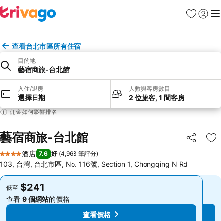
收藏夾
登入
選
查看台北市區所有住宿
目的地
藝宿商旅-台北館
入住/退房
人數與客房數目
選擇日期
2 位旅客, 1 間客房
佣金如何影響排名
藝宿商旅-台北館
分享
放
酒店
7.6
好
(
4,963 筆評分
)
4 星級
103, 台灣, 台北市區, No. 116號, Section 1, Chongqing N Rd
$241
$241
低至
低至
查看
9 個網站
的價格
查看
9 個網站
的價格
查看價格
查看價格