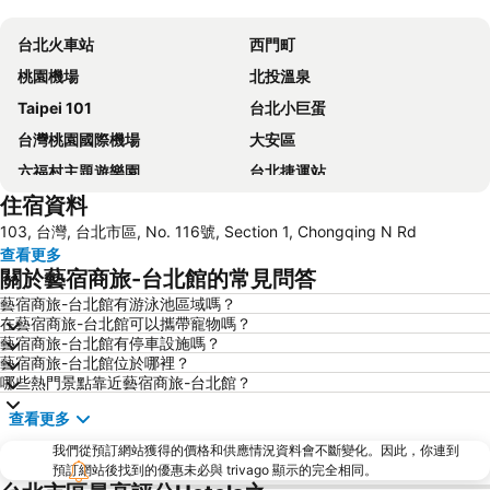
展開地圖
台北火車站
西門町
桃園機場
北投溫泉
Taipei 101
台北小巨蛋
台灣桃園國際機場
大安區
六福村主題遊樂園
台北捷運站
住宿資料
桃園高鐵站
松山區
103, 台灣, 台北市區, No. 116號, Section 1, Chongqing N Rd
新北投
烏來溫泉
查看更多
陽明山
捷運中山站
關於藝宿商旅-台北館的常見問答
捷運忠孝敦化站
大安森林公園
藝宿商旅-台北館有游泳池區域嗎？
在藝宿商旅-台北館可以攜帶寵物嗎？
捷運忠孝復興站
內湖區
藝宿商旅-台北館有停車設施嗎？
士林夜市
中正紀念堂
藝宿商旅-台北館位於哪裡？
哪些熱門景點靠近藝宿商旅-台北館？
礁溪車站
桃園火車站
查看更多
九份
宜蘭礁溪溫泉公園
我們從預訂網站獲得的價格和供應情況資料會不斷變化。因此，你連到
台北世貿中心
台北市政府
預訂網站後找到的優惠未必與 trivago 顯示的完全相同。
羅東夜市
台北東區