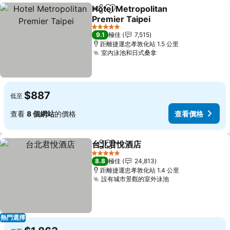
Hotel Metropolitan
分享
放到收藏夾
Premier Taipei
查看價格
5 星級
9.1
極佳
7,515
距離捷運忠孝敦化站 1.5 公里
室內泳池和日式桑拿
查看價格
$887
低至
查看
8 個網站
的價格
查看價格
台北君悅酒店
分享
放到收藏夾
查看價格
5 星級
8.8
極佳
24,813
距離捷運忠孝敦化站 1.4 公里
設有城市景觀的室外泳池
查看價格
熱門選擇