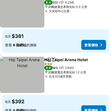
3 星級
8.4
很好
4,236
距離捷運忠孝敦化站 0.3 公里
大安區中心位置
查看價格
$381
低至
查看
8 個網站
的價格
查看價格
Hej Taipei Arena Hotel
分享
放到收藏夾
查
3 星級
8.6
極佳
2,940
距離捷運忠孝敦化站 1.2 公里
台北101城市景觀
查看價格
$392
低至
查看
8 個網站
的價格
查看價格