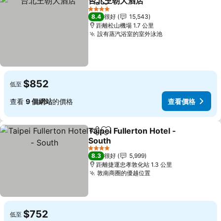
台北王朝大酒店
分享
放到收藏夾
查看價格
4 星級
8.4
很好
15,543
距離松山機場 1.7 公里
設有蒸汽浴室的室外泳池
查看價格
$852
低至
查看
9 個網站
的價格
查看價格
Taipei Fullerton Hotel -
分享
放到收藏夾
South
查看價格
4 星級
8.3
很好
5,999
距離捷運忠孝敦化站 1.3 公里
敦南商圈的優越位置
查看價格
$752
低至