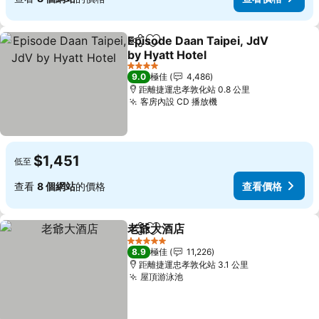
Episode Daan Taipei, JdV
分享
放到收藏夾
by Hyatt Hotel
查看價格
4 星級
9.0
極佳
4,486
距離捷運忠孝敦化站 0.8 公里
客房內設 CD 播放機
查看價格
$1,451
低至
查看
8 個網站
的價格
查看價格
老爺大酒店
分享
放到收藏夾
查看價格
5 星級
8.9
極佳
11,226
距離捷運忠孝敦化站 3.1 公里
屋頂游泳池
查看價格