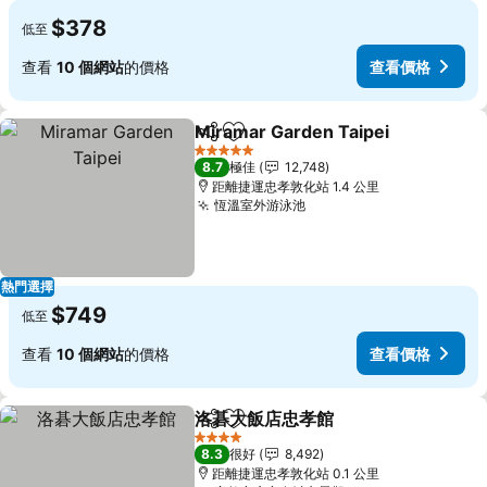
$378
低至
查看
10 個網站
的價格
查看價格
Miramar Garden Taipei
分享
放到收藏夾
查
5 星級
8.7
極佳
12,748
距離捷運忠孝敦化站 1.4 公里
恆溫室外游泳池
查看價格
熱門選擇
$749
低至
查看
10 個網站
的價格
查看價格
洛碁大飯店忠孝館
分享
放到收藏夾
查看價格
4 星級
8.3
很好
8,492
距離捷運忠孝敦化站 0.1 公里