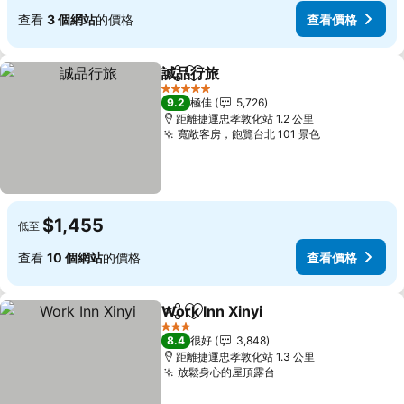
查看
3 個網站
的價格
查看價格
誠品行旅
分享
放到收藏夾
查看價格
5 星級
9.2
極佳
5,726
距離捷運忠孝敦化站 1.2 公里
寬敞客房，飽覽台北 101 景色
查看價格
$1,455
低至
查看
10 個網站
的價格
查看價格
Work Inn Xinyi
分享
放到收藏夾
查看價格
3 星級
8.4
很好
3,848
距離捷運忠孝敦化站 1.3 公里
放鬆身心的屋頂露台
查看價格