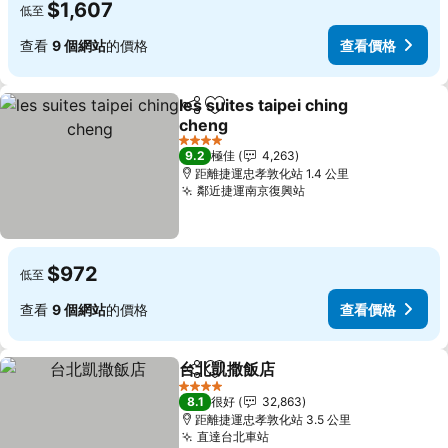
$1,607
低至
查看
9 個網站
的價格
查看價格
les suites taipei ching
分享
放到收藏夾
cheng
查看價格
4 星級
9.2
極佳
4,263
距離捷運忠孝敦化站 1.4 公里
鄰近捷運南京復興站
查看價格
$972
低至
查看
9 個網站
的價格
查看價格
台北凱撒飯店
分享
放到收藏夾
查看價格
4 星級
8.1
很好
32,863
距離捷運忠孝敦化站 3.5 公里
直達台北車站
查看價格