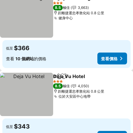
分享
放到收藏夾
查看
3 星級
8.5
極佳
3,663
距離捷運忠孝敦化站 0.8 公里
健身中心
查看價格
$366
低至
查看
10 個網站
的價格
查看價格
Deja Vu Hotel
分享
放到收藏夾
查看價格
3 星級
8.5
極佳
4,050
距離捷運忠孝敦化站 0.8 公里
位於大安區中心地帶
查看價格
$343
低至