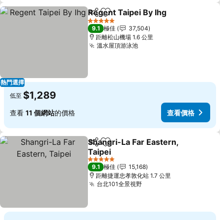
Regent Taipei By Ihg
分享
放到收藏夾
查看
5 星級
9.1
極佳
37,504
距離松山機場 1.6 公里
溫水屋頂游泳池
查看價格
熱門選擇
$1,289
低至
查看
11 個網站
的價格
查看價格
Shangri-La Far Eastern,
分享
放到收藏夾
Taipei
查看價格
5 星級
9.1
極佳
15,168
距離捷運忠孝敦化站 1.7 公里
台北101全景視野
查看價格