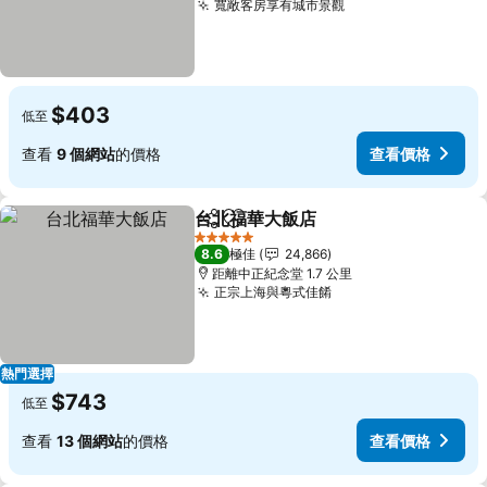
寬敞客房享有城市景觀
查看價格
$403
低至
查看
9 個網站
的價格
查看價格
台北福華大飯店
分享
放到收藏夾
查看價格
5 星級
8.6
極佳
24,866
距離中正紀念堂 1.7 公里
正宗上海與粵式佳餚
查看價格
熱門選擇
$743
低至
查看
13 個網站
的價格
查看價格