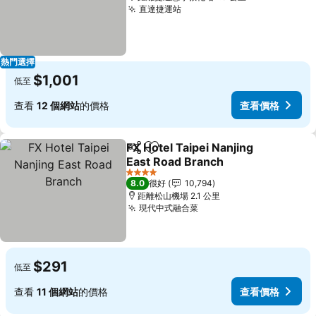
直達捷運站
查看價格
熱門選擇
$1,001
低至
查看
12 個網站
的價格
查看價格
FX Hotel Taipei Nanjing
分享
放到收藏夾
East Road Branch
查看價格
4 星級
8.0
很好
10,794
距離松山機場 2.1 公里
現代中式融合菜
查看價格
$291
低至
查看
11 個網站
的價格
查看價格