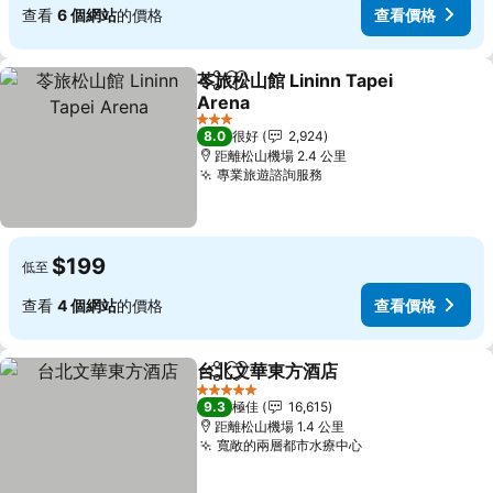
查看
6 個網站
的價格
查看價格
苓旅松山館 Lininn Tapei
分享
放到收藏夾
Arena
查看價格
3 星級
8.0
很好
2,924
距離松山機場 2.4 公里
專業旅遊諮詢服務
查看價格
$199
低至
查看
4 個網站
的價格
查看價格
台北文華東方酒店
分享
放到收藏夾
查看價格
5 星級
9.3
極佳
16,615
距離松山機場 1.4 公里
寬敞的兩層都市水療中心
查看價格