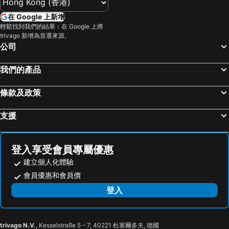
烏來溫泉
陽明山
柯達大飯店台北一店
Roaders Plus Hotel Theme
在 Google 上新增
捷運中山站
捷運忠孝敦化站
捷絲旅-西門町館
citizenM Taipei North Gate
輕鬆找到我們的結果：在 Google 上將
trivago 新增為首選來源。
大安森林公園
捷運忠孝復興站
新驛旅店台北車站二館
皇家季節酒店台北南西館
公司
台中一中商圈
清境農場
明日大飯店
Boutech Jiantan Hotel
內湖區
士林夜市
台北美侖大飯店
The Landis Taipei
我們的產品
中正紀念堂
礁溪車站
N Hotel
Beauty Hotels Taipei - Hotel Bchic
條款及政策
桃園火車站
廬山溫泉
Beauty Hotels Taipei - Hotel B7
Apause Inn
九份
宜蘭礁溪溫泉公園
Hotel Fun - Linsen
台北大倉久和大飯店
支援
台北市政府
台北世貿中心
MY HOTEL, Anting Taipei Business Hotel
友統大飯店
羅東夜市
台北東區
Vendome Hotel
Eastern Star Hotel
登入享受會員專屬優惠
饒河街觀光夜市
南港站覽館
凡登．東棧商務旅店
富裕自由商旅 - 忠孝館
建立個人化體驗
萬華區
士林區
Xingfumiwo Happiness Meworld
Hej Taipei
會員優惠和會員價
新北投
捷運忠孝新生站
Wowhappy Daan
Les Suites Taipei - Da An
登入
新竹火車站
台北國父紀念館
Kimpton Da An Hotel By Ihg
台北國聯大飯店
台北市立動物園
捷運善導寺站
Hotel Uketamo
阿樹國際旅店
trivago N.V.
, Kesselstraße 5 – 7, 40221 杜塞爾多夫, 德國