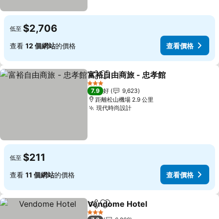
$2,706
低至
查看
12 個網站
的價格
查看價格
富裕自由商旅 - 忠孝館
分享
放到收藏夾
查看
3 星級
7.9
好
9,623
距離松山機場 2.9 公里
現代時尚設計
查看價格
$211
低至
查看
11 個網站
的價格
查看價格
Vendome Hotel
分享
放到收藏夾
查看價格
3 星級