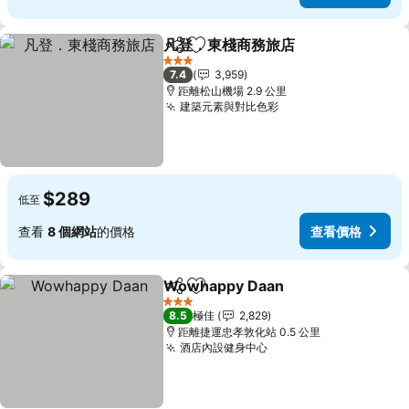
凡登．東棧商務旅店
分享
放到收藏夾
查看價
3 星級
7.4
3,959
距離松山機場 2.9 公里
建築元素與對比色彩
查看價格
$289
低至
查看
8 個網站
的價格
查看價格
Wowhappy Daan
分享
放到收藏夾
查看價格
3 星級
8.5
極佳
2,829
距離捷運忠孝敦化站 0.5 公里
酒店內設健身中心
查看價格