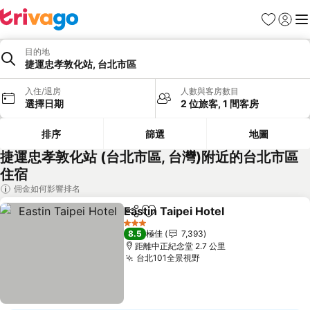
收藏夾
登入
選
目的地
捷運忠孝敦化站, 台北市區
入住/退房
人數與客房數目
選擇日期
2 位旅客, 1 間客房
排序
篩選
地圖
捷運忠孝敦化站 (台北市區, 台灣)附近的台北市區
住宿
佣金如何影響排名
Eastin Taipei Hotel
分享
放到收藏夾
查看價
3 星級
8.5
極佳
7,393
距離中正紀念堂 2.7 公里
台北101全景視野
查看價格