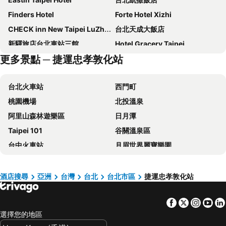
Finders Hotel
Forte Hotel Xizhi
CHECK inn New Taipei LuZhou
台北天成大飯店
新驛旅店台北車站三館
Hotel Gracery Taipei
更多景點 ─ 捷運忠孝敦化站
台北西門町意舍
洛碁大飯店忠孝館
Caesar Park Hotel Banqiao
Regent Taipei By Ihg
台北火車站
西門町
Hotel Cham Cham Taipei
路徒行旅
桃園機場
北投溫泉
瓏山林台北中和飯店
和苑三井花園飯店 台北忠孝
阿里山森林遊樂區
日月潭
The Grand Hotel
Mayer Inn
Taipei 101
谷關溫泉區
台北花園大酒店
Solaria Nisitetsu Hotel Taipei Ximen
台中火車站
月眉世界麗寶樂園
Hotel Papa Whale
Hyatt Place New Taipei City Xinzhuang
台北小巨蛋
台灣桃園國際機場
日勝生加賀屋國際溫泉飯店
永安棧
大安區
逢甲夜市
Hotel Puri Taipei Station Branch
Hub Hotel - Taipei Songshan Airport
酒店搜尋
亞洲
台灣
台北
台北市區
捷運忠孝敦化站
六福村主題遊樂園
台北捷運站
台北福華大飯店
Miramar Garden Taipei
Facebook
Twitter
Insta
Yo
桃園高鐵站
松山區
老爺大酒店
君品酒店
選擇您的地區
台中烏日高鐵站
新北投
Roaders Plus Hotel Taipei Station
FX Hotel Taipei Nanjing East Road Branch