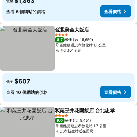
$1,863
低至
查看
6 個網站
的價格
查看價格
台北美侖大飯店
分享
放到收藏夾
查看價格
4 星級
8.7
極佳
15,650
距離捷運忠孝敦化站 1.1 公里
台北101全景
查看價格
$607
低至
查看
10 個網站
的價格
查看價格
和苑三井花園飯店 台北忠孝
分享
放到收藏夾
4 星級
9.0
極佳
9,451
距離捷運忠孝敦化站 1.7 公里
忠孝新生站近在咫尺
查看價格