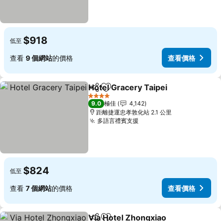
$918
低至
查看
9 個網站
的價格
查看價格
Hotel Gracery Taipei
分享
放到收藏夾
查看
4 星級
9.0
極佳
4,142
距離捷運忠孝敦化站 2.1 公里
多語言禮賓支援
查看價格
$824
低至
查看
7 個網站
的價格
查看價格
Via Hotel Zhongxiao