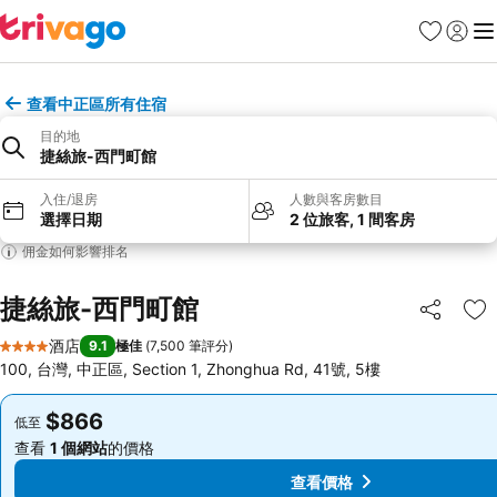
收藏夾
登入
選
查看中正區所有住宿
目的地
捷絲旅-西門町館
入住/退房
人數與客房數目
選擇日期
2 位旅客, 1 間客房
佣金如何影響排名
捷絲旅-西門町館
分享
放
酒店
9.1
極佳
(
7,500 筆評分
)
4 星級
100, 台灣, 中正區, Section 1, Zhonghua Rd, 41號, 5樓
$866
$866
低至
低至
查看
1 個網站
的價格
查看
1 個網站
的價格
查看價格
查看價格