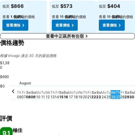
$866
$573
$404
低至
低至
低至
查看
1 個網站
的價格
查看
11 個網站
的價格
查看
11 個網站
的價格
查看價格
查看價格
查看價格
查看中正區所有住宿
價格趨勢
根據 trivago 過去 30 天的最低價格
$1,38
0
$690
Saturday, August 15
$1,380
Saturday, August 08
$1,255
Friday, August 14
$1,158
Saturday, August 
$1,138
Sat
$1,1
Friday, August 07
$1,036
Sunday, August 09
$1,037
Tuesday, August 18
$1,033
Tuesday, A
$1,002
Friday, August 21
$955
Tuesday, August 11
$941
August
Monday, August 17
$913
Frida
$912
Sunday, August 16
$905
Thursday, August 06
$896
Wednesday, August 12
$892
Thursday, August 13
$887
Sunday, August
$892
Monday, Augu
$889
Monday, August 10
$876
Wednesday, August 19
$872
Thursday, August 20
$876
Wednesda
$876
Thursda
$844
S
$
$0
Th
Fr
Sa
Su
Mo
Tu
We
Th
Fr
Sa
Su
Mo
Tu
We
Th
Fr
Sa
Su
Mo
Tu
We
Th
Fr
Sa
Su
06
07
08
09
10
11
12
13
14
15
16
17
18
19
20
21
22
23
24
25
26
27
28
29
30
評價
極佳
9.1