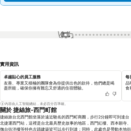
1 / 27
實用資訊
卓越貼心的員工服務
每
友善、專業又積極的團隊會為你提供出色的款待，他們總是竭
品
盡所能，確保你擁有難忘又舒適的住宿體驗。
食
內容由人工智能總結，未必百分百準確。
關於 捷絲旅-西門町館
捷絲旅台北西門館坐落於遠近馳名的西門町商圈，步行2分鐘即可到達台
北捷運西門站，這裡是台北最具歷史故事的地區，西門紅樓、西本願寺、
撫台街洋樓等特色古蹟建築皆可以步行到達；同時，此處也是帶動本地街