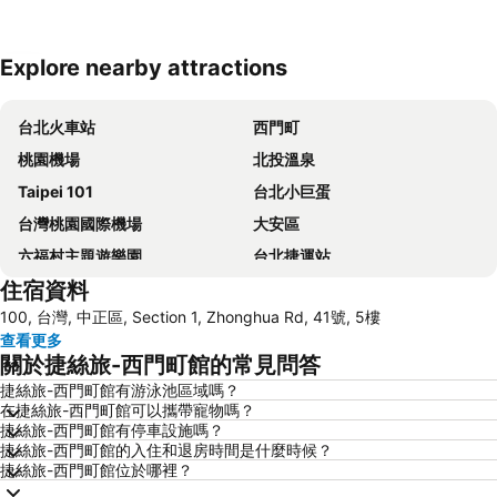
Explore nearby attractions
展開地圖
台北火車站
西門町
桃園機場
北投溫泉
Taipei 101
台北小巨蛋
台灣桃園國際機場
大安區
六福村主題遊樂園
台北捷運站
住宿資料
桃園高鐵站
松山區
100, 台灣, 中正區, Section 1, Zhonghua Rd, 41號, 5樓
新北投
烏來溫泉
查看更多
陽明山
捷運中山站
關於捷絲旅-西門町館的常見問答
捷運忠孝敦化站
大安森林公園
捷絲旅-西門町館有游泳池區域嗎？
在捷絲旅-西門町館可以攜帶寵物嗎？
捷運忠孝復興站
內湖區
捷絲旅-西門町館有停車設施嗎？
士林夜市
中正紀念堂
捷絲旅-西門町館的入住和退房時間是什麼時候？
捷絲旅-西門町館位於哪裡？
礁溪車站
桃園火車站