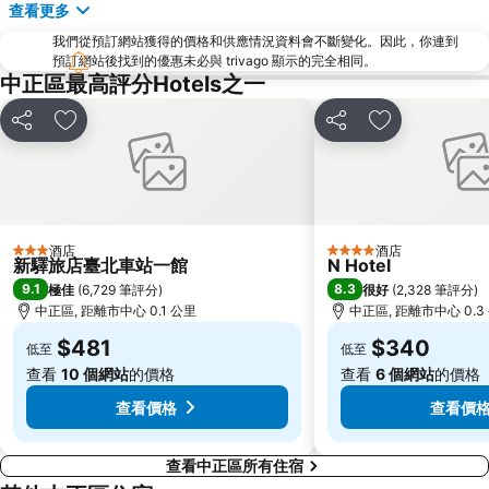
查看更多
九份
宜蘭礁溪溫泉公園
我們從預訂網站獲得的價格和供應情況資料會不斷變化。因此，你連到
台北世貿中心
台北市政府
預訂網站後找到的優惠未必與 trivago 顯示的完全相同。
羅東夜市
台北東區
中正區最高評分Hotels之一
饒河街觀光夜市
南港站覽館
分享
放到收藏夾
分享
放到收藏夾
萬華區
士林區
新北投
捷運忠孝新生站
台北市立動物園
台北國父紀念館
捷運善導寺站
羅東車站
酒店
酒店
3 星級
4 星級
新驛旅店臺北車站一館
N Hotel
淡水老街
淡水捷運站
9.1
8.3
極佳
(
6,729 筆評分
)
很好
(
2,328 筆評分
)
基隆廟口夜市
捷運民權西路站
中正區, 距離市中心 0.1 公里
中正區, 距離市中心 0.3
行天宮
頂溪捷運站
$481
$340
低至
低至
永康街
中壢車站
查看
10 個網站
的價格
查看
6 個網站
的價格
大直美麗華
台北橋捷運站
查看價格
查看價
查看中正區所有住宿