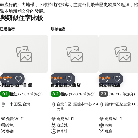
頭流行的活力地帶，下榻於此的旅客可盡覽台北繁華歷史發展的起源，體
驗本地新潮文化的發展。
與類似住宿比較
已選住宿
類似住宿
酒店
酒店
酒店
4 星級
4 星級
4 星級
分享
放到收藏夾
分享
放到收藏夾
分享
放到收藏
捷絲旅-西門町館
台北凱達大飯店
德立莊酒店
9.1
8.2
7.3
極佳
(
7,500 筆評分
)
很好
(
32,078 筆評分
)
(
38,713 筆評分
)
中正區, 台灣
台北市區, 距離市中心 2.4
距離中正紀念堂 1.6
公里
免費 Wi-Fi
免費 Wi-Fi
免費 Wi-Fi
冷氣
游泳池
冷氣
餐廳
停車場
餐廳