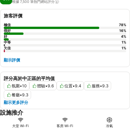
根據 7,500
筆熱門網站評分
旅客評價
極佳
78
%
很好
16
%
好
4
%
中等
1
%
欠佳
1
%
顯示評價
評分高於中正區的平均值
氛圍
•
10
體驗
•
9.6
位置
•
9.4
服務
•
9.3
餐廳
•
9.3
顯示更多評分
設施推介
大堂 Wi-Fi
客房 Wi-Fi
冷氣