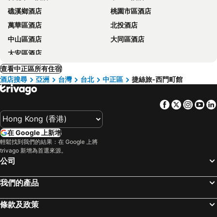
礁溪鄉酒店
桃園市區酒店
萬華區酒店
北投酒店
中山區酒店
大同區酒店
大安區酒店
查看中正區所有住宿
酒店搜尋
亞洲
台灣
台北
中正區
捷絲旅-西門町館
Facebook
Twitter
Insta
Yo
在 Google 上新增
輕鬆找到我們的結果：在 Google 上將
trivago 新增為首選來源。
公司
我們的產品
條款及政策