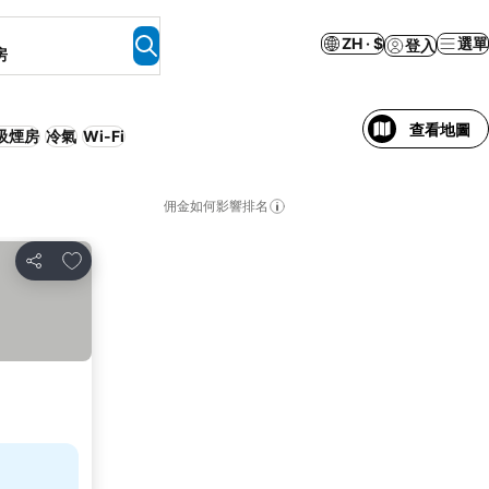
ZH · $
選單
登入
房
查看地圖
吸煙房
冷氣
Wi-Fi
佣金如何影響排名
放到收藏夾
分享