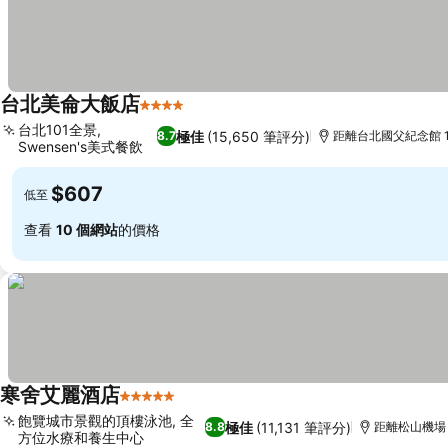
台北美侖大飯店
4 星級
台北101全景,
極佳
(15,650 筆評分)
8.7
距離台北國父紀念館 1.
Swensen's美式餐飲
$607
低至
查看
10 個網站
的價格
寒舍艾麗酒店
5 星級
飽覽城市景觀的頂樓泳池, 全
極佳
(11,131 筆評分)
8.8
距離松山機場 
方位水療和養生中心