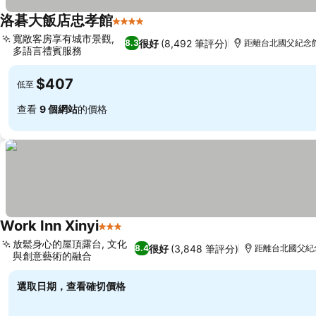
洛碁大飯店忠孝館
4 星級
寬敞客房享有城市景觀,
很好
(8,492 筆評分)
8.3
距離台北國父紀念館 
多語言禮賓服務
$407
低至
查看
9 個網站
的價格
Work Inn Xinyi
3 星級
放鬆身心的屋頂露台, 文化
很好
(3,848 筆評分)
8.4
距離台北國父紀念
與創意藝術的融合
選取日期，查看確切價格