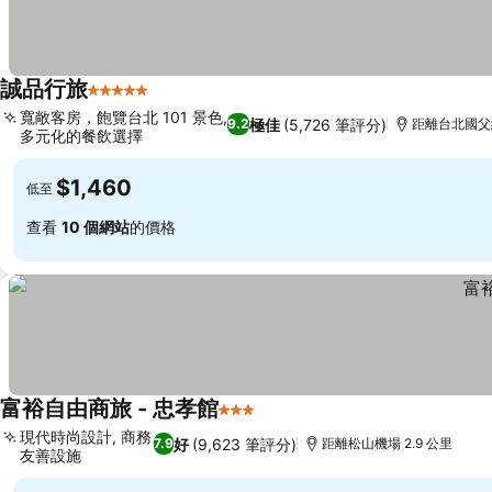
誠品行旅
5 星級
寬敞客房，飽覽台北 101 景色,
極佳
(5,726 筆評分)
9.2
距離台北國父紀
多元化的餐飲選擇
$1,460
低至
查看
10 個網站
的價格
富裕自由商旅 - 忠孝館
3 星級
現代時尚設計, 商務
好
(9,623 筆評分)
7.9
距離松山機場 2.9 公里
友善設施