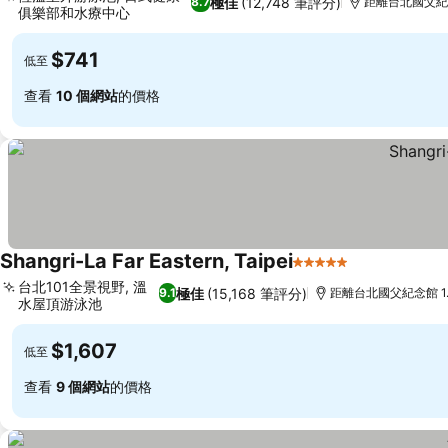
極佳
(12,748 筆評分)
8.7
距離台北國父紀念
俱樂部和水療中心
$741
低至
查看
10 個網站
的價格
Shangri-La Far Eastern, Taipei
5 星級
台北101全景視野, 溫
極佳
(15,168 筆評分)
9.1
距離台北國父紀念館 1.
水屋頂游泳池
$1,607
低至
查看
9 個網站
的價格