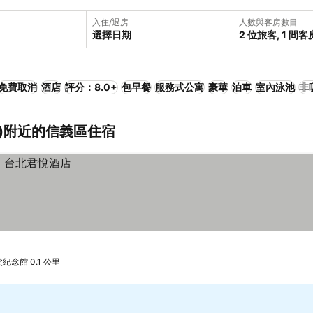
入住/退房
人數與客房數目
選擇日期
2 位旅客, 1 間客
免費取消
酒店
評分：8.0+
包早餐
服務式公寓
豪華
泊車
室內泳池
非
灣)附近的信義區住宿
念館 0.1 公里