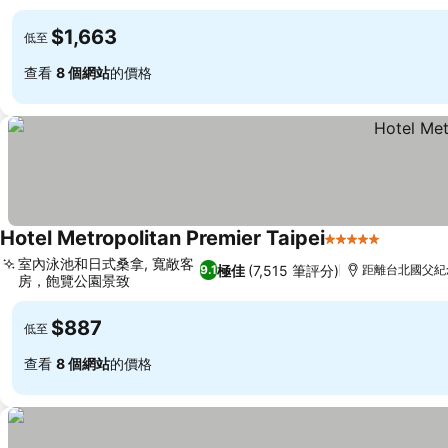
$1,663
低至
查看
8 個網站
的價格
Hotel Metropolitan Premier Taipei
5 星級
室內泳池和日式桑拿, 寬敞客
極佳
(7,515 筆評分)
9.1
距離台北國父紀念
房，飽覽公園景致
$887
低至
查看
8 個網站
的價格