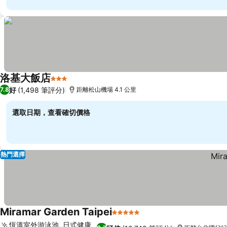
洛基大飯店
3 星級
好
(1,498 筆評分)
7.8
距離松山機場 4.1 公里
選取日期，查看確切價格
熱門選擇
Miramar Garden Taipei
5 星級
恆溫室外游泳池, 日式健康