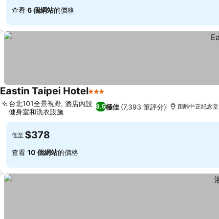
查看
6 個網站
的價格
Eastin Taipei Hotel
3 星級
台北101全景視野, 酒店內設
極佳
(7,393 筆評分)
8.5
距離中正紀念堂 2
健身室和洗衣設施
$378
低至
查看
10 個網站
的價格