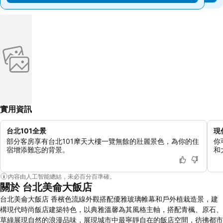
實用資訊
台北101全景
現
部分客房享有台北101摩天大樓一覽無餘的壯麗景色，為你的住
你
宿增添難忘的背景。
和
內容由人工智能總結，未必百分百準確。
關於 台北美侖大飯店
台北美侖大飯店 香檳色流線外觀搭配優雅玻璃帷幕和戶外植栽造景，建
構現代時尚飯店建築特色，以典雅溫馨為其風格主軸，搭配青楓、原石、
草綠展現自然的浪漫品味，展現城市中最寧靜自在的飯店空間，彷彿都市