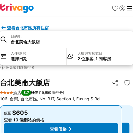
收藏夾
登入
選
查看台北市區所有住宿
目的地
台北美侖大飯店
入住/退房
人數與客房數目
選擇日期
2 位旅客, 1 間客房
佣金如何影響排名
台北美侖大飯店
分享
放
酒店
8.7
極佳
(
15,650 筆評分
)
4 星級
106, 台灣, 台北市區, No. 317, Section 1, Fuxing S Rd
$605
$605
低至
低至
查看
10 個網站
的價格
查看
10 個網站
的價格
查看價格
查看價格