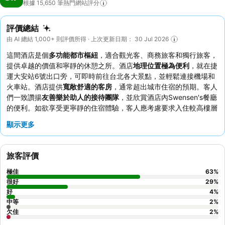
根據 15,650
筆熱門網站評分
評價總結
由 AI 總結 1,000+ 則評價所得 · 上次更新日期： 30 Jul 2026
這間酒店是個
多功能都市樞紐
，適合觀光客、商務旅客和獨行旅客，
提供卓越的價值和寧靜的休憩之所。酒店
地理位置極為便利
，就在捷
運大安站6號出口旁，可即時前往台北各大景點，並輕鬆連接機場和
火車站。酒店提供
寬敞舒適的客房
，通常超出城市住宿的預期。客人
們一致讚揚
友善樂於助人的接待團隊
，並欣賞酒店內Swensen's餐廳
的便利。如欲享受更寧靜的住宿體驗，客人應考慮要求入住較高樓層
或不面向主要街道的客房。
顯示更多
旅客評價
極佳
63
%
很好
29
%
好
4
%
中等
2
%
欠佳
2
%