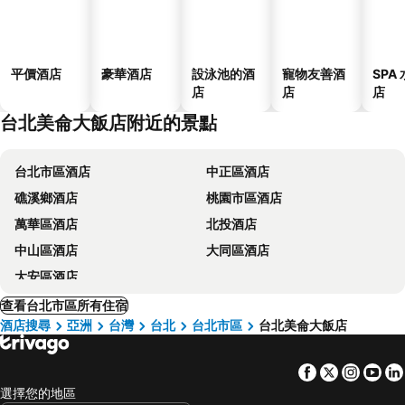
平價酒店
豪華酒店
設泳池的酒
寵物友善酒
SPA
店
店
店
台北美侖大飯店附近的景點
台北市區酒店
中正區酒店
礁溪鄉酒店
桃園市區酒店
萬華區酒店
北投酒店
中山區酒店
大同區酒店
大安區酒店
查看台北市區所有住宿
酒店搜尋
亞洲
台灣
台北
台北市區
台北美侖大飯店
Facebook
Twitter
Insta
Yo
選擇您的地區