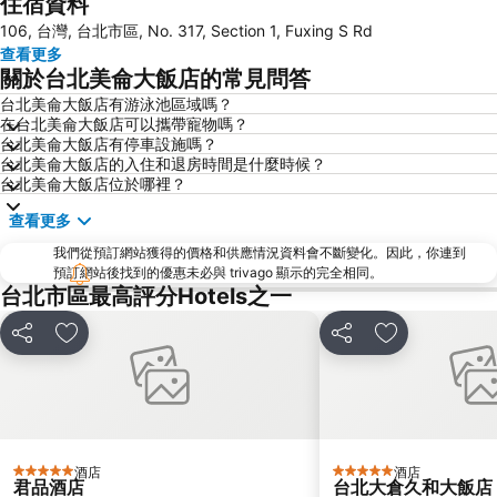
住宿資料
桃園高鐵站
松山區
106, 台灣, 台北市區, No. 317, Section 1, Fuxing S Rd
新北投
烏來溫泉
查看更多
陽明山
捷運中山站
關於台北美侖大飯店的常見問答
捷運忠孝敦化站
大安森林公園
台北美侖大飯店有游泳池區域嗎？
在台北美侖大飯店可以攜帶寵物嗎？
捷運忠孝復興站
內湖區
台北美侖大飯店有停車設施嗎？
士林夜市
中正紀念堂
台北美侖大飯店的入住和退房時間是什麼時候？
台北美侖大飯店位於哪裡？
礁溪車站
桃園火車站
查看更多
九份
宜蘭礁溪溫泉公園
我們從預訂網站獲得的價格和供應情況資料會不斷變化。因此，你連到
台北世貿中心
台北市政府
預訂網站後找到的優惠未必與 trivago 顯示的完全相同。
羅東夜市
台北東區
台北市區最高評分Hotels之一
饒河街觀光夜市
南港站覽館
分享
放到收藏夾
分享
放到收藏夾
萬華區
士林區
新北投
捷運忠孝新生站
台北國父紀念館
台北市立動物園
捷運善導寺站
羅東車站
酒店
酒店
5 星級
5 星級
淡水老街
淡水捷運站
君品酒店
台北大倉久和大飯店