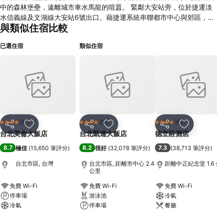
中的森林堡壘，遠離城市車水馬龍的喧囂。 緊鄰大安站旁，位於捷運淡
水信義線及文湖線大安站6號出口。藉捷運系統串聯都市中心與郊區，四
與類似住宿比較
通八達絕佳的地點位置。從台北美侖大飯店出發，最方便最快速到達市區
金融商業區、精品購物中心、或是台北各風景景點，一次滿足您購物、洽
已選住宿
類似住宿
公和旅遊三種需求。 以『Your Home in Taipei』為概念出發，透過全新
風貌以及對高品質的要求，創造極品現代都會風格，用心打造一個全新精
緻個人化貼心服務住宿空間，提供一份家的溫馨與舒適，讓您在悠閒的氣
氛下徹底解放身心，感受體貼的服務與最尊貴的禮遇。
酒店
酒店
酒店
4 星級
4 星級
4 星級
分享
放到收藏夾
分享
放到收藏夾
分享
放到收藏
台北美侖大飯店
台北凱達大飯店
德立莊酒店
8.7
8.2
7.3
極佳
(
15,650 筆評分
)
很好
(
32,078 筆評分
)
(
38,713 筆評分
)
台北市區, 台灣
台北市區, 距離市中心 2.4
距離中正紀念堂 1.6
公里
免費 Wi-Fi
免費 Wi-Fi
免費 Wi-Fi
停車場
游泳池
冷氣
冷氣
停車場
餐廳