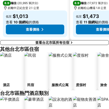
8.9
8.9
極佳
(
20,995 筆評分
)
極佳
(
17,672 筆評分
)
基隆廟口夜市
捷運民權西路站
距離中正紀念堂 2.1 公里
距離松山機場 1.8 公里
行天宮
頂溪捷運站
$1,013
$1,473
低至
低至
永康街
中壢車站
查看
10 個網站
的價格
查看
11 個網站
的價格
大直美麗華
台北橋捷運站
查看價格
查看價
查看台北市區所有住宿
其他台北市區住宿
酒店
民宿
服務式公寓
度假村
旅舍
台北市區熱門酒店類別