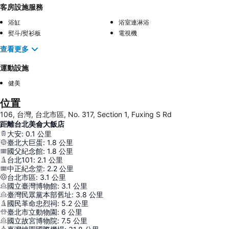
客房設施服務
浴缸
浴室連淋浴
熨斗/熨衫板
電視機
查看更多
運動設施
健美
位置
106, 台灣, 台北市區, No. 317, Section 1, Fuxing S Rd
距離台北美侖大飯店
大安
:
0.1
公里
臺北大巨蛋
:
1.8
公里
國父紀念館
:
1.8
公里
台北101
:
2.1
公里
中正紀念堂
:
2.2
公里
台北市區
:
3.1
公里
國立臺灣博物館
:
3.1
公里
臺灣民眾黨本部舊址
:
3.8
公里
國民革命忠烈祠
:
5.2
公里
臺北市立動物園
:
6
公里
國立故宮博物院
:
7.5
公里