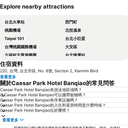
Explore nearby attractions
展開地圖
台北火車站
西門町
桃園機場
北投溫泉
Taipei 101
台北小巨蛋
台灣桃園國際機場
大安區
六福村主題遊樂園
台北捷運站
住宿資料
桃園高鐵站
松山區
220, 台灣, 台北市區, No. 8號, Section 2, Xianmin Blvd
新北投
烏來溫泉
查看更多
陽明山
捷運中山站
關於Caesar Park Hotel Banqiao的常見問答
捷運忠孝敦化站
大安森林公園
Caesar Park Hotel Banqiao有游泳池區域嗎？
在Caesar Park Hotel Banqiao可以攜帶寵物嗎？
捷運忠孝復興站
內湖區
Caesar Park Hotel Banqiao有停車設施嗎？
士林夜市
中正紀念堂
Caesar Park Hotel Banqiao的入住和退房時間是什麼時候？
Caesar Park Hotel Banqiao位於哪裡？
礁溪車站
桃園火車站
查看更多
九份
宜蘭礁溪溫泉公園
我們從預訂網站獲得的價格和供應情況資料會不斷變化。因此，你連到