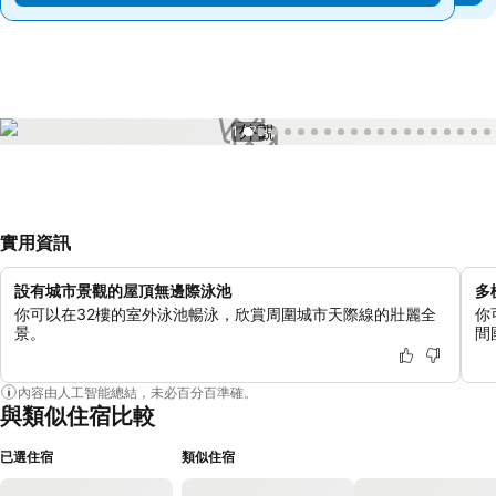
1 / 75
實用資訊
設有城市景觀的屋頂無邊際泳池
多
你可以在32樓的室外泳池暢泳，欣賞周圍城市天際線的壯麗全
你
景。
間
內容由人工智能總結，未必百分百準確。
與類似住宿比較
已選住宿
類似住宿