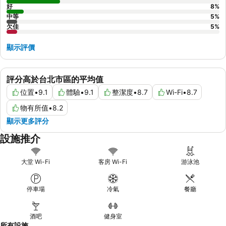
好
8
%
中等
5
%
欠佳
5
%
顯示評價
評分高於台北市區的平均值
位置
•
9.1
體驗
•
9.1
整潔度
•
8.7
Wi-Fi
•
8.7
物有所值
•
8.2
顯示更多評分
設施推介
大堂 Wi-Fi
客房 Wi-Fi
游泳池
停車場
冷氣
餐廳
酒吧
健身室
所有設施