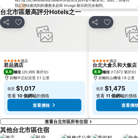
台北世貿中心
台北市政府
預訂網站後找到的優惠未必與 trivago 顯示的完全相同。
羅東夜市
台北東區
台北市區最高評分Hotels之一
饒河街觀光夜市
南港站覽館
分享
放到收藏夾
分享
放到收藏夾
萬華區
士林區
新北投
捷運忠孝新生站
台北市立動物園
台北國父紀念館
捷運善導寺站
羅東車站
酒店
酒店
5 星級
5 星級
淡水老街
淡水捷運站
君品酒店
台北大倉久和大飯店
8.9
8.9
極佳
(
20,995 筆評分
)
極佳
(
17,672 筆評分
)
基隆廟口夜市
捷運民權西路站
距離中正紀念堂 2.1 公里
距離松山機場 1.8 公里
行天宮
頂溪捷運站
$1,017
$1,475
低至
低至
永康街
中壢車站
查看
10 個網站
的價格
查看
11 個網站
的價格
大直美麗華
台北橋捷運站
查看價格
查看價
查看台北市區所有住宿
其他台北市區住宿