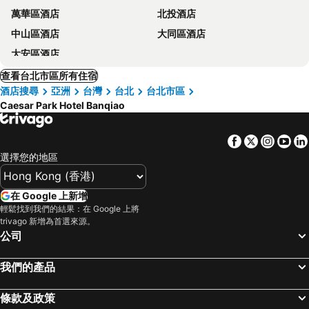
萬華區酒店
北投酒店
中山區酒店
大同區酒店
大安區酒店
查看台北市區所有住宿
酒店搜尋
亞洲
台灣
台北
台北市區
Caesar Park Hotel Banqiao
Facebook
Twitter
Insta
Yo
選擇您的地區
在 Google 上新增
輕鬆找到我們的結果：在 Google 上將
trivago 新增為首選來源。
公司
我們的產品
條款及政策