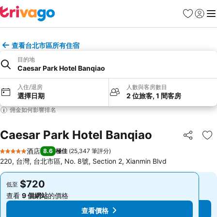
收藏夾
登入
選
查看台北市區所有住宿
目的地
Caesar Park Hotel Banqiao
入住/退房
人數與客房數目
選擇日期
2 位旅客, 1 間客房
佣金如何影響排名
Caesar Park Hotel Banqiao
分享
放
酒店
8.6
極佳
(
25,347 筆評分
)
5 星級
220, 台灣, 台北市區, No. 8號, Section 2, Xianmin Blvd
$720
$720
低至
低至
查看
9 個網站
的價格
查看
9 個網站
的價格
查看價格
查看價格