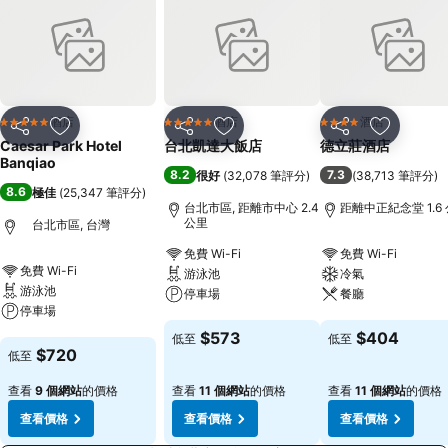
酒店
酒店
酒店
5 星級
5 星級
4 星級
分享
放到收藏夾
分享
放到收藏夾
分享
放到收藏
Caesar Park Hotel
台北凱達大飯店
德立莊酒店
Banqiao
8.2
7.3
很好
(
32,078 筆評分
)
(
38,713 筆評分
)
8.6
極佳
(
25,347 筆評分
)
台北市區, 距離市中心 2.4
距離中正紀念堂 1.6
公里
台北市區, 台灣
免費 Wi-Fi
免費 Wi-Fi
免費 Wi-Fi
游泳池
冷氣
游泳池
停車場
餐廳
停車場
查看價格
查看價格
$573
$404
低至
低至
查看價格
$720
低至
查看
9 個網站
的價格
查看
11 個網站
的價格
查看
11 個網站
的價格
查看價格
查看價格
查看價格