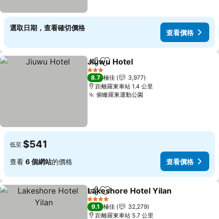
選取日期，查看確切價格
查看價格
Jiuwu Hotel
分享
放到收藏夾
查看價格
3 星級
8.7
極佳
3,977
距離羅東車站 1.4 公里
俯瞰羅東運動公園
查看價格
$541
低至
查看
6 個網站
的價格
查看價格
Lakeshore Hotel Yilan
分享
放到收藏夾
查看
4 星級
9.1
極佳
32,279
距離羅東車站 5.7 公里