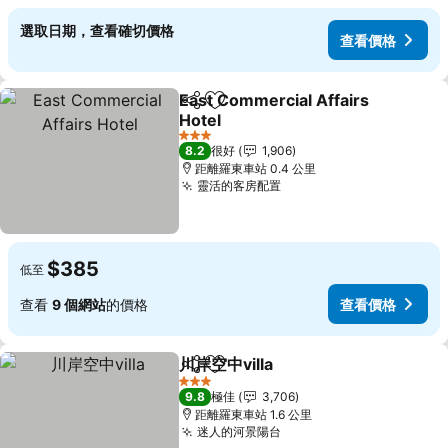
選取日期，查看確切價格
查看價格
East Commercial Affairs
分享
放到收藏夾
Hotel
查看價格
3 星級
8.2
很好
1,906
距離羅東車站 0.4 公里
靈活的客房配置
查看價格
$385
低至
查看
9 個網站
的價格
查看價格
川岸空中villa
分享
放到收藏夾
查看價格
3 星級
9.8
極佳
3,706
距離羅東車站 1.6 公里
迷人的河景陽台
查看價格