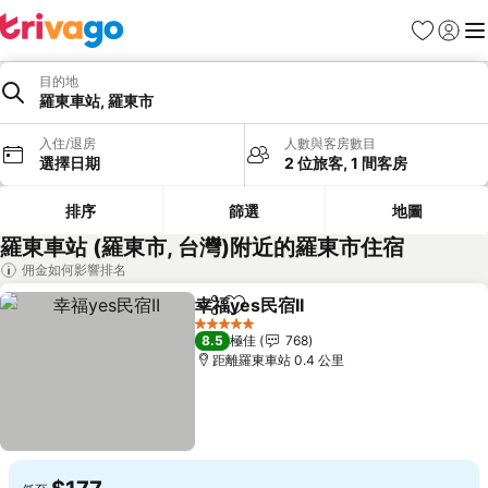
收藏夾
登入
選
目的地
羅東車站, 羅東市
入住/退房
人數與客房數目
選擇日期
2 位旅客, 1 間客房
排序
篩選
地圖
羅東車站 (羅東市, 台灣)附近的羅東市住宿
佣金如何影響排名
幸福yes民宿II
分享
放到收藏夾
查看價格
5 星級
8.5
極佳
768
距離羅東車站 0.4 公里