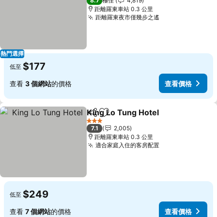
8.7
極佳
4,819
距離羅東車站 0.3 公里
距離羅東夜市僅幾步之遙
查看價格
熱門選擇
$177
低至
查看
3 個網站
的價格
查看價格
King Lo Tung Hotel
分享
放到收藏夾
查看價
3 星級
7.1
2,005
距離羅東車站 0.3 公里
適合家庭入住的客房配置
查看價格
$249
低至
查看
7 個網站
的價格
查看價格