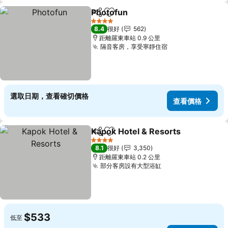
Photofun
分享
放到收藏夾
查看價格
4 星級
8.4
很好
562
距離羅東車站 0.9 公里
隔音客房，享受寧靜住宿
查看價格
選取日期，查看確切價格
查看價格
Kapok Hotel & Resorts
分享
放到收藏夾
查
4 星級
8.1
很好
3,350
距離羅東車站 0.2 公里
部分客房設有大型浴缸
查看價格
$533
低至