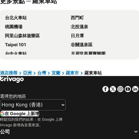
更多景點 ─ 羅東車站
晶泉丰旅
HOTEL PIN Jiaoxi
太子行旅
冒煙的石頭溫泉度假旅館
台北火車站
西門町
WOW 玩行旅
58˚ Hotspring Hotel
桃園機場
北投溫泉
Lakeshore Hotel Yilan
Yamagata Kaku Hotel & Spa
阿里山森林遊樂區
日月潭
Shankou Hotspring Hotel
葛瑪蘭溫泉飯店
Taipei 101
谷關溫泉區
悅綠墅
Lakeshore Hotel Suao
台中火車站
月眉世界麗寶樂園
川湯溫泉養生館
佧美奧之湯
嘉義高鐵站
台北小巨蛋
伯斯飯店
Fairytale Yi Su Hotspring Hotel
台灣桃園國際機場
大安區
麗翔溫泉客棧
Hive Hotel
酒店搜尋
亞洲
台灣
宜蘭
羅東市
羅東車站
逢甲夜市
六福村主題遊樂園
Mucha Hotel
Peace Area Hot Spring Hotel
Facebook
Twitter
Insta
Yo
台北捷運站
桃園高鐵站
Four Points by Sheraton Yilan Jiaoxi
Orient Luxury Hotel-Jiaoxi
選擇您的地區
松山區
台中烏日高鐵站
Yunoyado Onsen Hot Spring Hotel Deyang
Tian Long Hotel
新北投
烏來溫泉
礁溪帥王溫泉飯店
Hotel Valletta
在 Google 上新增
陽明山
嘉義車站
礁溪 21 號溫泉旅店
悅川酒店
輕鬆找到我們的結果：在 Google 上將
trivago 新增為首選來源。
捷運中山站
捷運忠孝敦化站
蘇澳大飯店
Chi Heng Homestay
公司
大安森林公園
捷運忠孝復興站
Artch Inn
CHECK inn MAGI Kids