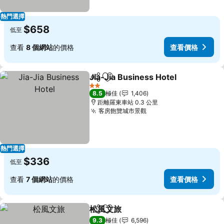
熱門選擇
$658
低至
查看
8 個網站
的價格
查看價格
Jia-Jia Business Hotel
分享
放到收藏夾
查
2 星級
8.5
極佳
1,406
距離羅東車站 0.3 公里
客房飽覽城市景觀
查看價格
熱門選擇
$336
低至
查看
7 個網站
的價格
查看價格
松風文旅
分享
放到收藏夾
查看價格
9.3
極佳
6,596