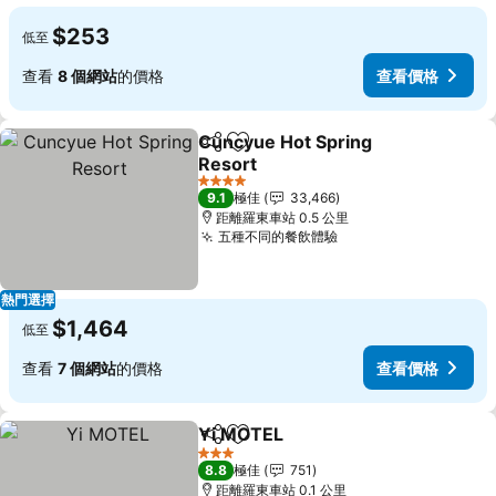
$253
低至
查看
8 個網站
的價格
查看價格
Cuncyue Hot Spring
分享
放到收藏夾
Resort
查看價格
4 星級
9.1
極佳
33,466
距離羅東車站 0.5 公里
五種不同的餐飲體驗
查看價格
熱門選擇
$1,464
低至
查看
7 個網站
的價格
查看價格
Yi MOTEL
分享
放到收藏夾
查看價格
3 星級
8.8
極佳
751
距離羅東車站 0.1 公里