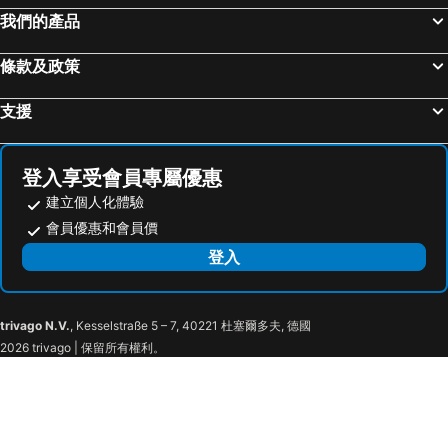
台中一中商圈
清境農場
和斯頓精緻溫泉旅館
山水商務飯店
我們的產品
關子嶺溫泉
內湖區
綠舞國際觀光飯店
One Fukun Hotel
條款及政策
士林夜市
中正紀念堂
Ruo Shui Hotspring Hotel
每日溫泉旅店
礁溪車站
桃園火車站
礁溪多愛溫泉會館
Resort One Hotel
支援
廬山溫泉
九份
Ye-Shi Ri-Xin 日新旅社022
幼獅大飯店
宜蘭礁溪溫泉公園
羅東夜市
Long Cherng Hotel
Hsing Fu
登入享受會員專屬優惠
台北世貿中心
台北市政府
Kapok Hotel & Resorts
幸福星空旅店
建立個人化體驗
台北東區
饒河街觀光夜市
Air Travel inn
Jia-Jia Business Hotel
會員優惠和會員價
南港站覽館
萬華區
Sunlight-Horoyoi Homestay
綠野仙蹤民宿
登入
士林區
新北投
羅東夜市 工業Loft旅宿 Loft House
King Lo Tung Hotel
捷運忠孝新生站
新竹火車站
Yilan Happiness Inn
Boutique Hotel
trivago N.V.
, Kesselstraße 5 – 7, 40221 杜塞爾多夫, 德國
羅東車站
宜蘭冬山河親水公園
My House Hotel
Gui Zu Hotel
2026 trivago | 保留所有權利。
宜蘭傳統藝術中心
宜蘭酒廠
Luodong Night Market - Micha
樂哈哈羅東夜市親子民宿
宜蘭蘇澳冷泉
宜蘭福山植物園
Go Go Fun
Yilan Keqing Hotel
宜蘭烏石港
宜蘭翠峰湖
Yunoyado Onsen Hotel Deyang Branch
Buluba