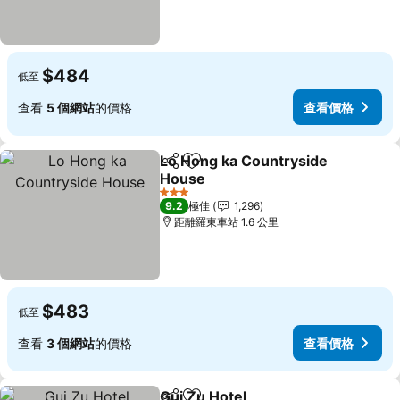
$484
低至
查看
5 個網站
的價格
查看價格
Lo Hong ka Countryside
分享
放到收藏夾
House
查看價格
3 星級
9.2
極佳
1,296
距離羅東車站 1.6 公里
$483
低至
查看
3 個網站
的價格
查看價格
Gui Zu Hotel