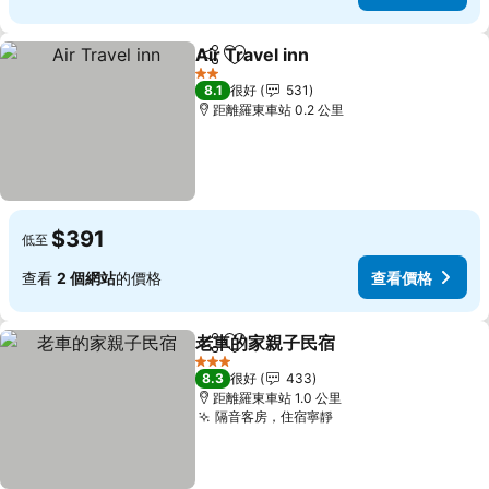
Air Travel inn
分享
放到收藏夾
查看價格
2 星級
8.1
很好
531
距離羅東車站 0.2 公里
$391
低至
查看
2 個網站
的價格
查看價格
老車的家親子民宿
分享
放到收藏夾
查看價格
3 星級
8.3
很好
433
距離羅東車站 1.0 公里
隔音客房，住宿寧靜
查看價格