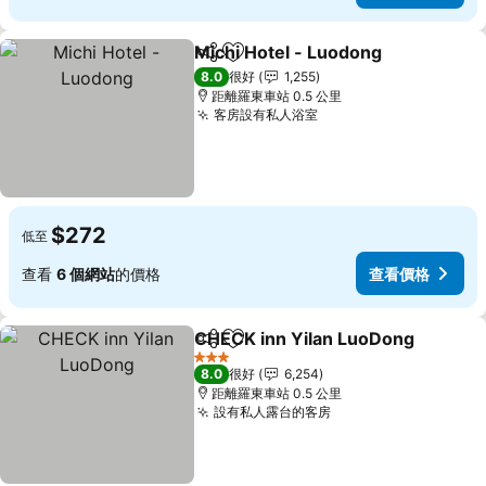
Michi Hotel - Luodong
分享
放到收藏夾
查看
8.0
很好
1,255
距離羅東車站 0.5 公里
客房設有私人浴室
查看價格
$272
低至
查看
6 個網站
的價格
查看價格
CHECK inn Yilan LuoDong
分享
放到收藏夾
3 星級
8.0
很好
6,254
距離羅東車站 0.5 公里
設有私人露台的客房
查看價格