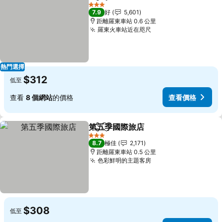
分享
放到收藏夾
查看價格
3 星級
7.9
好
5,601
距離羅東車站 0.6 公里
羅東火車站近在咫尺
查看價格
熱門選擇
$312
低至
查看
8 個網站
的價格
查看價格
第五季國際旅店
分享
放到收藏夾
查看價格
3 星級
8.7
極佳
2,171
距離羅東車站 0.5 公里
色彩鮮明的主題客房
查看價格
$308
低至