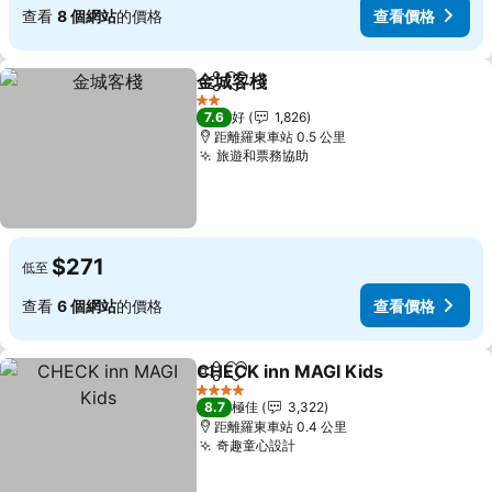
查看
8 個網站
的價格
查看價格
金城客棧
分享
放到收藏夾
查看價格
2 星級
7.6
好
1,826
距離羅東車站 0.5 公里
旅遊和票務協助
查看價格
$271
低至
查看
6 個網站
的價格
查看價格
CHECK inn MAGI Kids
分享
放到收藏夾
查看
4 星級
8.7
極佳
3,322
距離羅東車站 0.4 公里
奇趣童心設計
查看價格