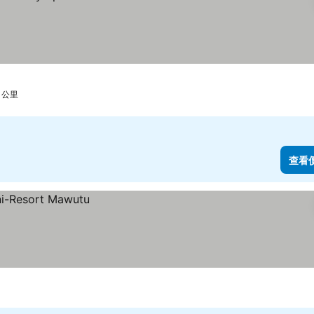
 公里
查看