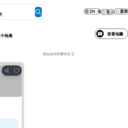
ZH · $
選單
登入
房
查看地圖
早午晚餐
佣金如何影響排名
放到收藏夾
分享