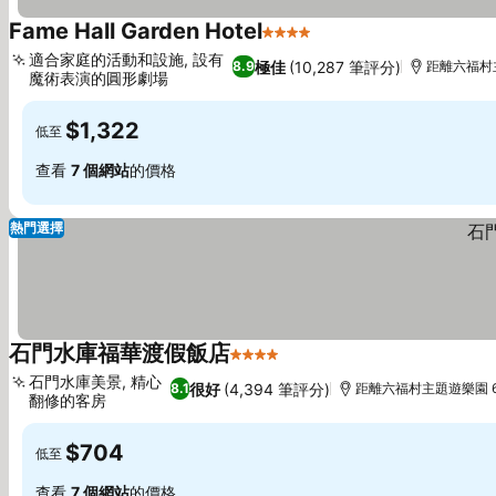
Fame Hall Garden Hotel
4 星級
查看價格
適合家庭的活動和設施, 設有
極佳
(10,287 筆評分)
8.9
距離六福村主
魔術表演的圓形劇場
查看價格
$1,322
低至
查看
7 個網站
的價格
熱門選擇
石門水庫福華渡假飯店
4 星級
查看價格
石門水庫美景, 精心
很好
(4,394 筆評分)
8.1
距離六福村主題遊樂園 6
翻修的客房
查看價格
$704
低至
查看
7 個網站
的價格