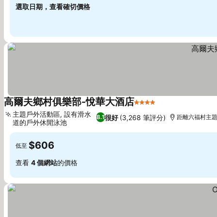
選取日期，查看確切價格
高爾夫鄉村俱樂部-悅華大酒店
4 星級
查看價格
主題戶外活動區, 設有滑水
很好
(3,268 筆評分)
8.1
距離六福村主題遊
道的戶外休閒泳池
查看價格
$606
低至
查看
4 個網站
的價格