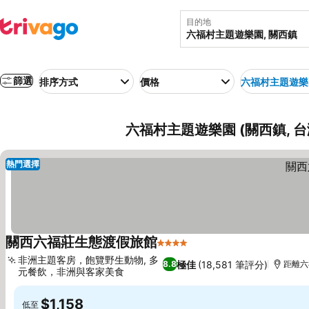
目的地
篩選
排序方式
價格
六福村主題遊樂
六福村主題遊樂園 (關西鎮, 
熱門選擇
關西六福莊生態渡假旅館
4 星級
查看價格
非洲主題客房，飽覽野生動物, 多
極佳
(18,581 筆評分)
8.8
距離六
元餐飲，非洲與客家美食
查看價格
$1,158
低至