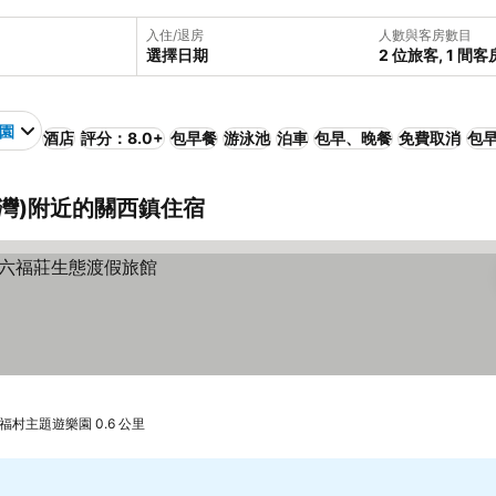
入住/退房
人數與客房數目
選擇日期
2 位旅客, 1 間客
園
酒店
評分：8.0+
包早餐
游泳池
泊車
包早、晚餐
免費取消
包
台灣)附近的關西鎮住宿
福村主題遊樂園 0.6 公里