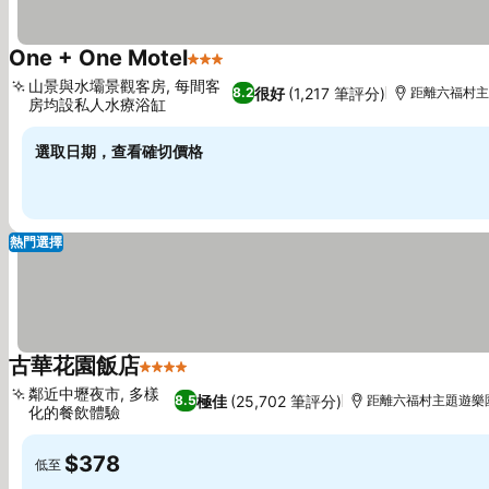
One + One Motel
3 星級
查看價格
山景與水壩景觀客房, 每間客
很好
(1,217 筆評分)
8.2
距離六福村主題
房均設私人水療浴缸
查看價格
選取日期，查看確切價格
熱門選擇
古華花園飯店
4 星級
查看價格
鄰近中壢夜市, 多樣
極佳
(25,702 筆評分)
8.5
距離六福村主題遊樂園 
化的餐飲體驗
查看價格
$378
低至