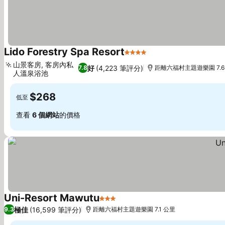
Lido Forestry Spa Resort
4 星級
查看價格
山景客房, 客房內私
好
(4,223 筆評分)
7.8
距離六福村主題遊樂園 7.6
人溫泉浴池
查看價格
$268
低至
查看
6 個網站
的價格
Uni-Resort Mawutu
3 星級
查看價格
極佳
(16,599 筆評分)
9.3
距離六福村主題遊樂園 7.1 公里