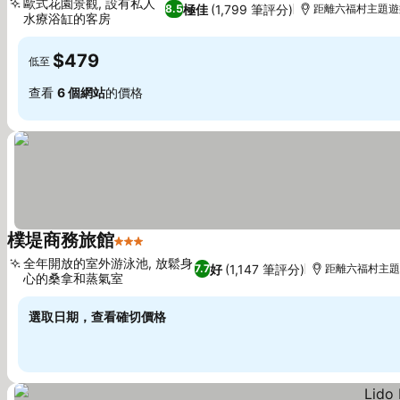
歐式花園景觀, 設有私人
極佳
(1,799 筆評分)
8.5
距離六福村主題遊樂
水療浴缸的客房
查看價格
$479
低至
查看
6 個網站
的價格
樸堤商務旅館
3 星級
查看價格
全年開放的室外游泳池, 放鬆身
好
(1,147 筆評分)
7.7
距離六福村主題遊
心的桑拿和蒸氣室
查看價格
選取日期，查看確切價格