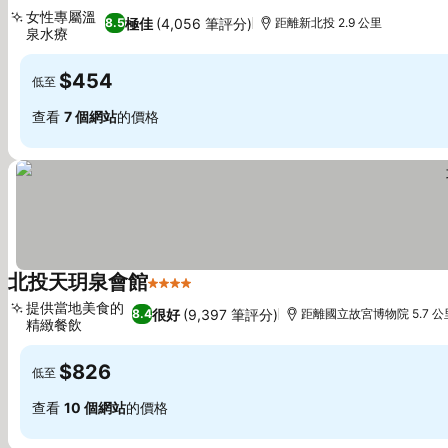
4 星級
查看價格
女性專屬溫
極佳
(4,056 筆評分)
8.5
距離新北投 2.9 公里
泉水療
查看價格
$454
低至
查看
7 個網站
的價格
北投天玥泉會館
4 星級
查看價格
提供當地美食的
很好
(9,397 筆評分)
8.4
距離國立故宮博物院 5.7 公
精緻餐飲
查看價格
$826
低至
查看
10 個網站
的價格