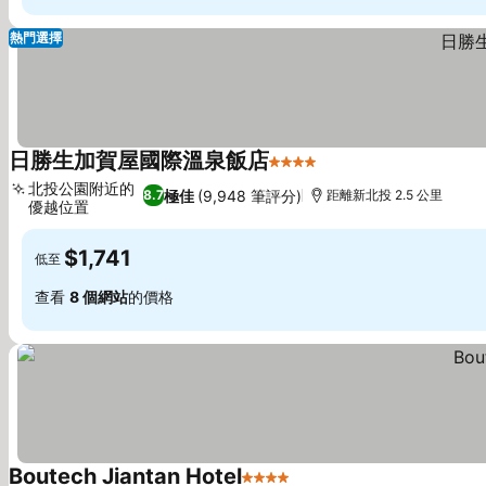
熱門選擇
日勝生加賀屋國際溫泉飯店
4 星級
查看價格
北投公園附近的
極佳
(9,948 筆評分)
8.7
距離新北投 2.5 公里
優越位置
查看價格
$1,741
低至
查看
8 個網站
的價格
Boutech Jiantan Hotel