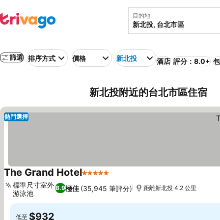
目的地
篩選
排序方式
價格
新北投
酒店
評分：8.0+
包
新北投附近的台北市區住宿
熱門選擇
The Grand Hotel
5 星級
查看價格
標準尺寸室外
極佳
(35,945 筆評分)
8.9
距離新北投 4.2 公里
游泳池
查看價格
$932
低至