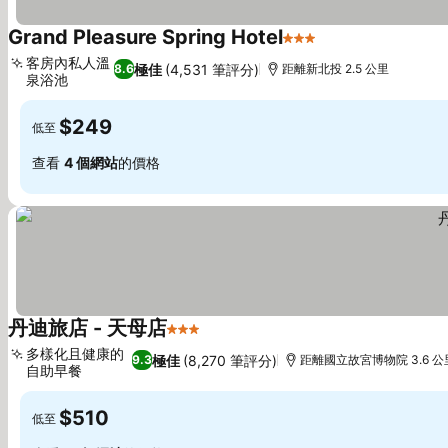
Grand Pleasure Spring Hotel
3 星級
查看價格
客房內私人溫
極佳
(4,531 筆評分)
8.6
距離新北投 2.5 公里
泉浴池
查看價格
$249
低至
查看
4 個網站
的價格
丹迪旅店 - 天母店
3 星級
查看價格
多樣化且健康的
極佳
(8,270 筆評分)
9.3
距離國立故宮博物院 3.6 公
自助早餐
查看價格
$510
低至