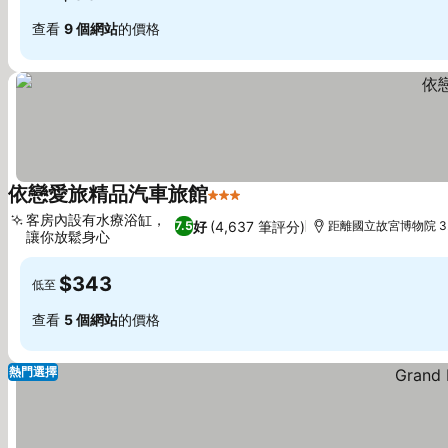
查看
9 個網站
的價格
依戀愛旅精品汽車旅館
3 星級
查看價格
客房內設有水療浴缸，
好
(4,637 筆評分)
7.5
距離國立故宮博物院 3.
讓你放鬆身心
查看價格
$343
低至
查看
5 個網站
的價格
熱門選擇