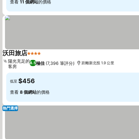
查看
11 個網站
的價格
沃田旅店
4 星級
查看價格
陽光充足的
極佳
(7,396 筆評分)
8.5
距離新北投 1.9 公里
客房
查看價格
$456
低至
查看
8 個網站
的價格
熱門選擇