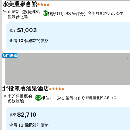
水美溫泉會館
4 星級
查看價格
距離新北投捷運站
很好
(11,263 筆評分)
8.1
距離新北投 2.5 公里
僅幾步之遙
查看價格
$1,002
低至
查看
10 個網站
的價格
熱門選擇
北投麗禧溫泉酒店
5 星級
查看價格
米芝蓮推薦的
極佳
(11,549 筆評分)
9.2
距離新北投 2.5 公里
餐飲體驗
查看價格
$2,710
低至
查看
10 個網站
的價格