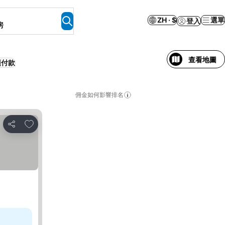
ZH · $
選單
登入
房
查看地圖
預付款
佣金如何影響排名
放到收藏夾
分享