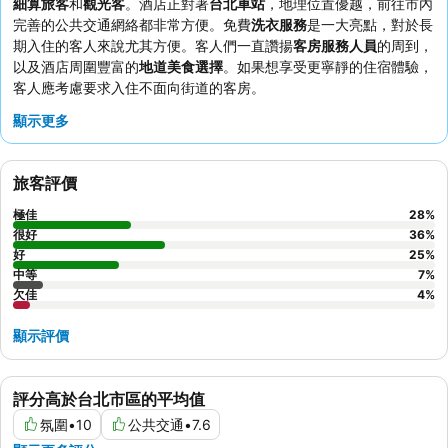
細算旅客
和
觀光客
。酒店正對著
台北車站
，地理位置優越，前往市內
完善的公共交通網絡都非常方便。免費
洗衣服務
是一大亮點，對於長
期入住的客人來說尤其方便。客人們一直讚揚
客房服務人員
的周到，
以及酒店周圍豐富的
地道美食選擇
。如果想享受更寧靜的住宿體驗，
客人應考慮要求入住不面向街道的客房。
顯示更多
旅客評價
極佳
28
%
很好
36
%
好
25
%
中等
7
%
欠佳
4
%
顯示評價
評分高於台北市區的平均值
氛圍
•
10
公共交通
•
7.6