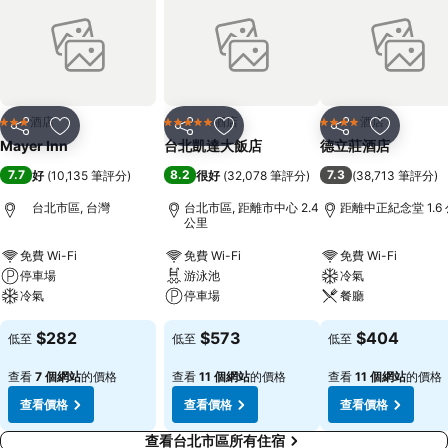
酒店
酒店
酒店
3 星級
5 星級
4 星級
分享
放到收藏夾
分享
放到收藏夾
分享
放到收藏
Mayer Inn
台北凱達大飯店
德立莊酒店
7.7
8.2
7.3
好
(
10,135 筆評分
)
很好
(
32,078 筆評分
)
(
38,713 筆評分
)
台北市區, 台灣
台北市區, 距離市中心 2.4
距離中正紀念堂 1.6
公里
免費 Wi-Fi
免費 Wi-Fi
免費 Wi-Fi
停車場
游泳池
冷氣
冷氣
停車場
餐廳
$282
$573
$404
低至
低至
低至
查看
7 個網站
的價格
查看
11 個網站
的價格
查看
11 個網站
的價格
查看價格
查看價格
查看價格
查看台北市區所有住宿