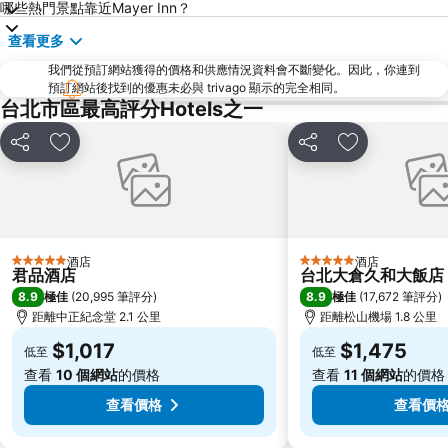
哪些熱門景點靠近Mayer Inn？
礁溪車站
桃園火車站
查看更多
九份
宜蘭礁溪溫泉公園
我們從預訂網站獲得的價格和供應情況資料會不斷變化。因此，你連到
台北世貿中心
台北市政府
預訂網站後找到的優惠未必與 trivago 顯示的完全相同。
羅東夜市
台北東區
台北市區最高評分Hotels之一
饒河街觀光夜市
南港站覽館
分享
放到收藏夾
分享
放到收藏夾
萬華區
士林區
新北投
捷運忠孝新生站
台北市立動物園
台北國父紀念館
捷運善導寺站
羅東車站
酒店
酒店
5 星級
5 星級
君品酒店
台北大倉久和大飯店
淡水老街
淡水捷運站
8.9
8.9
極佳
(
20,995 筆評分
)
極佳
(
17,672 筆評分
)
基隆廟口夜市
捷運民權西路站
距離中正紀念堂 2.1 公里
距離松山機場 1.8 公里
行天宮
頂溪捷運站
$1,017
$1,475
低至
低至
永康街
中壢車站
查看
10 個網站
的價格
查看
11 個網站
的價格
大直美麗華
台北橋捷運站
查看價格
查看價