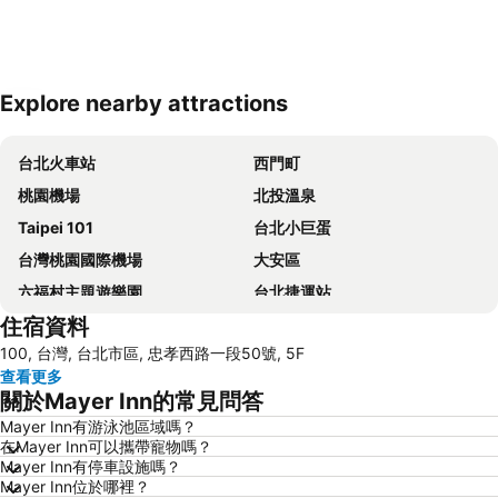
Explore nearby attractions
展開地圖
台北火車站
西門町
桃園機場
北投溫泉
Taipei 101
台北小巨蛋
台灣桃園國際機場
大安區
六福村主題遊樂園
台北捷運站
住宿資料
桃園高鐵站
松山區
100, 台灣, 台北市區, 忠孝西路一段50號, 5F
新北投
烏來溫泉
查看更多
陽明山
捷運中山站
關於Mayer Inn的常見問答
捷運忠孝敦化站
大安森林公園
Mayer Inn有游泳池區域嗎？
在Mayer Inn可以攜帶寵物嗎？
捷運忠孝復興站
內湖區
Mayer Inn有停車設施嗎？
士林夜市
中正紀念堂
Mayer Inn位於哪裡？