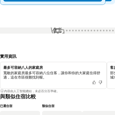
1 / 88
實用資訊
最多可容納八人的家庭房
客
寬敞的家庭房最多可容納八位住客，讓你和你的大家庭住得舒
部
適，這在市區很難找到喔。
城
內容由人工智能總結，未必百分百準確。
與類似住宿比較
已選住宿
類似住宿