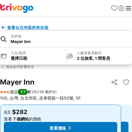
收藏夾
登入
選
查看台北市區所有住宿
目的地
Mayer Inn
入住/退房
人數與客房數目
選擇日期
2 位旅客, 1 間客房
佣金如何影響排名
Mayer Inn
分享
放
酒店
7.7
好
(
10,135 筆評分
)
3 星級
100, 台灣, 台北市區, 忠孝西路一段50號, 5F
$282
$282
低至
低至
查看
7 個網站
的價格
查看
7 個網站
的價格
查看價格
查看價格