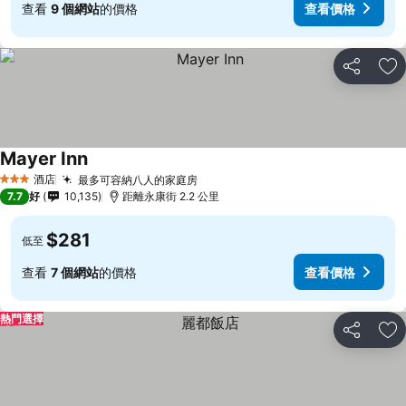
查看
9 個網站
的價格
查看價格
分享
放
Mayer Inn
酒店
最多可容納八人的家庭房
3 星級
7.7
好
10,135
距離永康街 2.2 公里
$281
低至
查看
7 個網站
的價格
查看價格
熱門選擇
分享
放