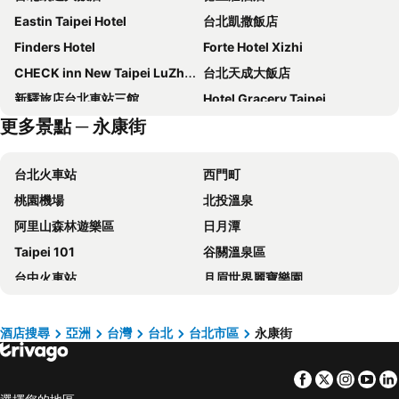
Eastin Taipei Hotel
台北凱撒飯店
Finders Hotel
Forte Hotel Xizhi
CHECK inn New Taipei LuZhou
台北天成大飯店
新驛旅店台北車站三館
Hotel Gracery Taipei
更多景點 ─ 永康街
台北西門町意舍
洛碁大飯店忠孝館
Caesar Park Hotel Banqiao
Regent Taipei By Ihg
台北火車站
西門町
Hotel Cham Cham Taipei
路徒行旅
桃園機場
北投溫泉
瓏山林台北中和飯店
和苑三井花園飯店 台北忠孝
阿里山森林遊樂區
日月潭
The Grand Hotel
Mayer Inn
Taipei 101
谷關溫泉區
台北花園大酒店
Solaria Nisitetsu Hotel Taipei Ximen
台中火車站
月眉世界麗寶樂園
Hotel Papa Whale
Hyatt Place New Taipei City Xinzhuang
台北小巨蛋
台灣桃園國際機場
日勝生加賀屋國際溫泉飯店
永安棧
大安區
逢甲夜市
Hotel Puri Taipei Station Branch
Hub Hotel - Taipei Songshan Airport
酒店搜尋
亞洲
台灣
台北
台北市區
永康街
六福村主題遊樂園
台北捷運站
台北福華大飯店
Miramar Garden Taipei
Facebook
Twitter
Insta
Yo
桃園高鐵站
松山區
老爺大酒店
君品酒店