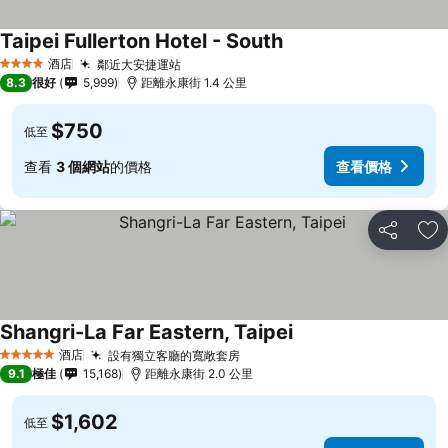
Taipei Fullerton Hotel - South
酒店
鄰近大安捷運站
4 星級
8.3
很好
5,999
距離永康街 1.4 公里
$750
低至
查看
3 個網站
的價格
查看價格
分享
放
Shangri-La Far Eastern, Taipei
酒店
設有獨立客廳的寬敞套房
5 星級
9.1
極佳
15,168
距離永康街 2.0 公里
$1,602
低至