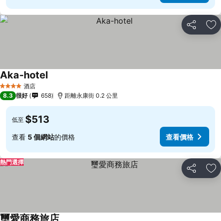
分享
放
Aka-hotel
酒店
4 星級
8.3
很好
658
距離永康街 0.2 公里
$513
低至
查看
5 個網站
的價格
查看價格
熱門選擇
分享
放
璽愛商務旅店