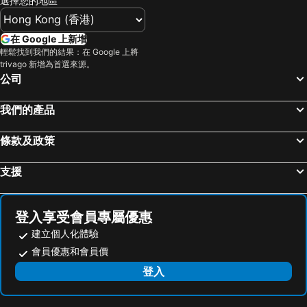
選擇您的地區
台中烏日高鐵站
新北投
Roaders Plus Hotel Taipei Station
FX Hotel Taipei Nanjing East Road Branch
烏來溫泉
陽明山
柯達大飯店台北一店
Roaders Plus Hotel Theme
在 Google 上新增
捷運中山站
捷運忠孝敦化站
捷絲旅-西門町館
citizenM Taipei North Gate
輕鬆找到我們的結果：在 Google 上將
trivago 新增為首選來源。
大安森林公園
捷運忠孝復興站
新驛旅店台北車站二館
皇家季節酒店台北南西館
公司
台中一中商圈
清境農場
明日大飯店
Boutech Jiantan Hotel
內湖區
士林夜市
台北美侖大飯店
The Landis Taipei
我們的產品
中正紀念堂
礁溪車站
N Hotel
Beauty Hotels Taipei - Hotel Bchic
條款及政策
桃園火車站
廬山溫泉
Beauty Hotels Taipei - Hotel B7
Apause Inn
九份
宜蘭礁溪溫泉公園
Hotel Fun - Linsen
台北大倉久和大飯店
支援
台北世貿中心
台北市政府
Aka-hotel
方舟旅店(台北長安館)
羅東夜市
台北東區
ARK Hotel - Dongmen
台北謙商旅-東門館
登入享受會員專屬優惠
饒河街觀光夜市
南港站覽館
台北東門旅店
Goodmore Hotel
建立個人化體驗
萬華區
士林區
東門旅店
Dongmen
會員優惠和會員價
新北投
捷運忠孝新生站
麗都飯店
CHECK inn Express Taipei Yongkang
登入
新竹火車站
台北市立動物園
Dandy Hotel-Daan Park Branch
The Corner House
台北國父紀念館
捷運善導寺站
星辰大飯店
金來商旅