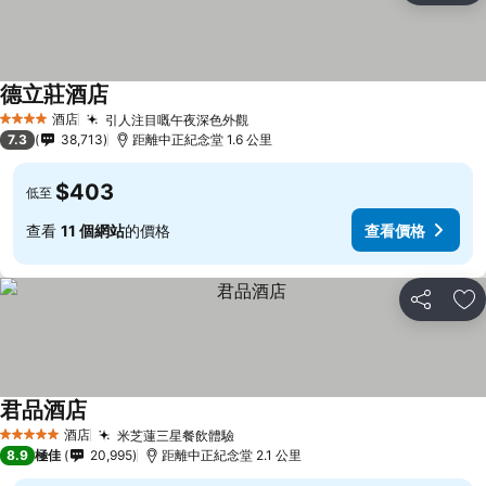
德立莊酒店
酒店
引人注目嘅午夜深色外觀
4 星級
7.3
38,713
距離中正紀念堂 1.6 公里
$403
低至
查看
11 個網站
的價格
查看價格
分享
放
君品酒店
酒店
米芝蓮三星餐飲體驗
5 星級
8.9
極佳
20,995
距離中正紀念堂 2.1 公里