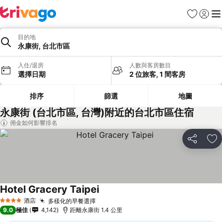
收藏夾
登入
選
目的地
永康街, 台北市區
入住/退房
人數與客房數目
選擇日期
2 位旅客, 1 間客房
排序
篩選
地圖
永康街 (台北市區, 台灣)附近的台北市區住宿
佣金如何影響排名
分享
放
Hotel Gracery Taipei
酒店
多樣化的早餐選擇
4 星級
9.0
極佳
4,142
距離永康街 1.4 公里