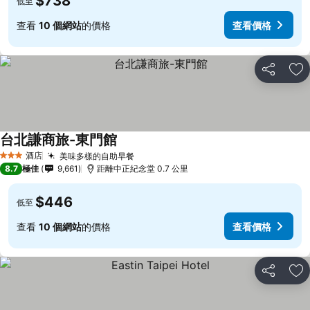
$738
低至
查看
10 個網站
的價格
查看價格
分享
放
台北謙商旅-東門館
酒店
美味多樣的自助早餐
3 星級
8.7
極佳
9,661
距離中正紀念堂 0.7 公里
$446
低至
查看
10 個網站
的價格
查看價格
分享
放