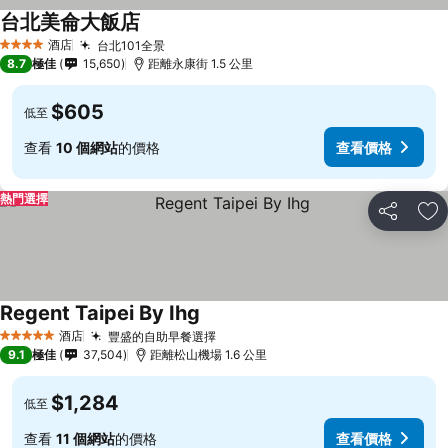
台北美侖大飯店
酒店
台北101全景
4 星級
8.7
極佳
15,650
距離永康街 1.5 公里
$605
低至
查看
10 個網站
的價格
查看價格
熱門選擇
分享
放
Regent Taipei By Ihg
酒店
豐盛的自助早餐選擇
5 星級
9.1
極佳
37,504
距離松山機場 1.6 公里
$1,284
低至
查看
11 個網站
的價格
查看價格