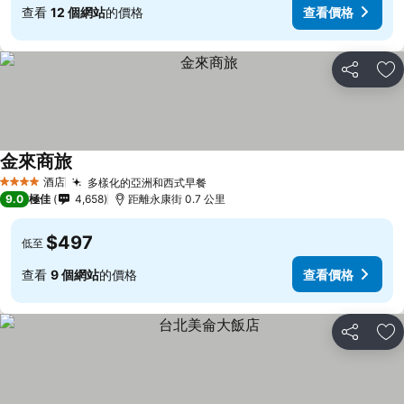
查看
12 個網站
的價格
查看價格
分享
放
金來商旅
酒店
多樣化的亞洲和西式早餐
4 星級
9.0
極佳
4,658
距離永康街 0.7 公里
$497
低至
查看
9 個網站
的價格
查看價格
分享
放