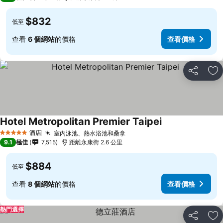
$832
低至
查看
6 個網站
的價格
查看價格
分享
放
Hotel Metropolitan Premier Taipei
酒店
室內泳池、熱水浴池和桑拿
5 星級
9.1
極佳
7,515
距離永康街 2.6 公里
$884
低至
查看
8 個網站
的價格
查看價格
熱門選擇
分享
放