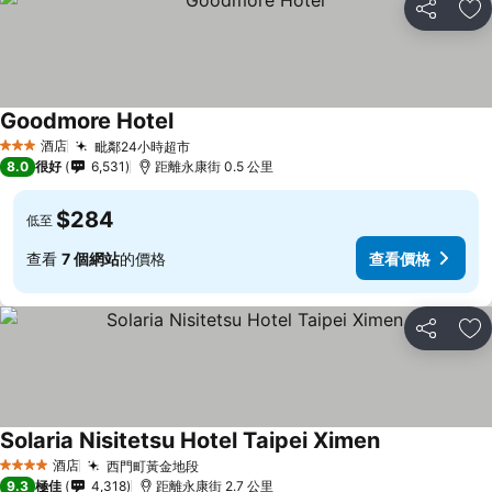
分享
放
Goodmore Hotel
酒店
毗鄰24小時超市
3 星級
8.0
很好
6,531
距離永康街 0.5 公里
$284
低至
查看
7 個網站
的價格
查看價格
分享
放
Solaria Nisitetsu Hotel Taipei Ximen
酒店
西門町黃金地段
4 星級
9.3
極佳
4,318
距離永康街 2.7 公里