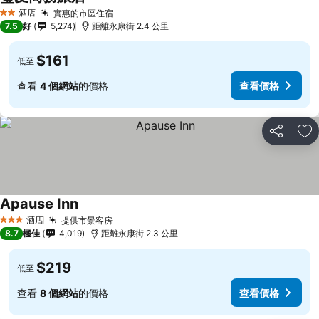
酒店
實惠的市區住宿
2 星級
7.5
好
5,274
距離永康街 2.4 公里
$161
低至
查看
4 個網站
的價格
查看價格
分享
放
Apause Inn
酒店
提供市景客房
3 星級
8.7
極佳
4,019
距離永康街 2.3 公里
$219
低至
查看
8 個網站
的價格
查看價格