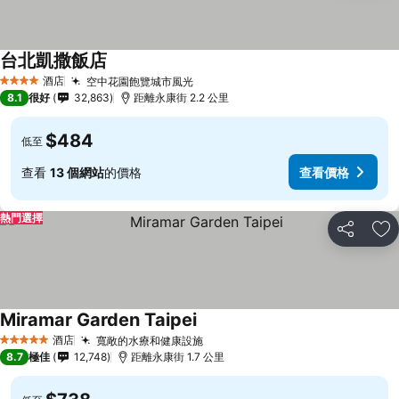
台北凱撒飯店
酒店
空中花園飽覽城市風光
4 星級
8.1
很好
32,863
距離永康街 2.2 公里
$484
低至
查看
13 個網站
的價格
查看價格
熱門選擇
分享
放
Miramar Garden Taipei
酒店
寬敞的水療和健康設施
5 星級
8.7
極佳
12,748
距離永康街 1.7 公里