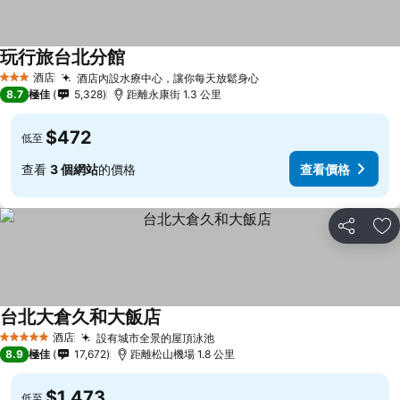
玩行旅台北分館
酒店
酒店內設水療中心，讓你每天放鬆身心
3 星級
8.7
極佳
5,328
距離永康街 1.3 公里
$472
低至
查看
3 個網站
的價格
查看價格
分享
放
台北大倉久和大飯店
酒店
設有城市全景的屋頂泳池
5 星級
8.9
極佳
17,672
距離松山機場 1.8 公里
$1,473
低至