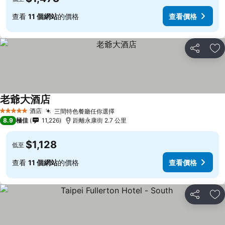
查看
11 個網站
的價格
查看價格
分享
放
老爺大酒店
酒店
三間特色餐廳任你選擇
5 星級
8.9
極佳
11,226
距離永康街 2.7 公里
$1,128
低至
查看
11 個網站
的價格
查看價格
分享
放