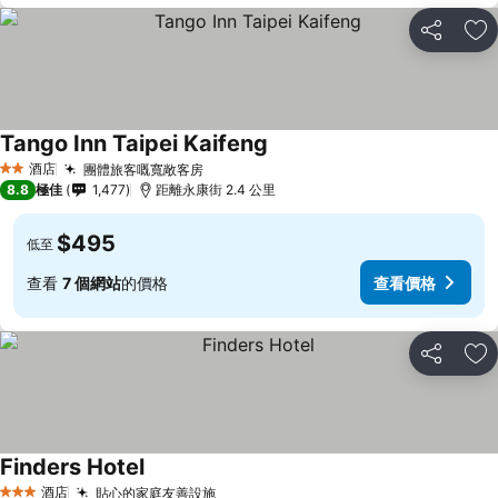
分享
放
Tango Inn Taipei Kaifeng
酒店
團體旅客嘅寬敞客房
2 星級
8.8
極佳
1,477
距離永康街 2.4 公里
$495
低至
查看
7 個網站
的價格
查看價格
分享
放
Finders Hotel
酒店
貼心的家庭友善設施