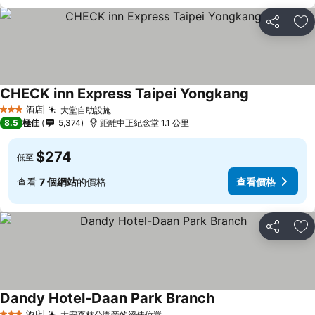
分享
放
CHECK inn Express Taipei Yongkang
酒店
大堂自助設施
3 星級
8.5
極佳
5,374
距離中正紀念堂 1.1 公里
$274
低至
查看
7 個網站
的價格
查看價格
分享
放
Dandy Hotel-Daan Park Branch
酒店
大安森林公園旁的絕佳位置