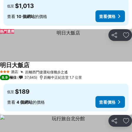
$1,013
低至
查看
10 個網站
的價格
查看價格
熱門選擇
分享
放
明日大飯店
酒店
距離西門捷運站僅幾步之遙
3 星級
8.9
極佳
37,645
距離中正紀念堂 1.7 公里
$189
低至
查看
4 個網站
的價格
查看價格
分享
放