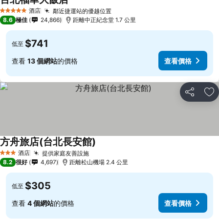
酒店
鄰近捷運站的優越位置
5 星級
8.6
極佳
24,866
距離中正紀念堂 1.7 公里
$741
低至
查看
13 個網站
的價格
查看價格
分享
放
方舟旅店(台北長安館)
酒店
提供家庭友善設施
3 星級
8.2
很好
4,697
距離松山機場 2.4 公里
$305
低至
查看
4 個網站
的價格
查看價格