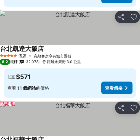
分享
放
台北凱達大飯店
酒店
寬敞客房享有城市景觀
5 星級
8.2
很好
32,078
距離永康街 3.0 公里
$571
低至
查看
11 個網站
的價格
查看價格
熱門選擇
分享
放
台北福華大飯店