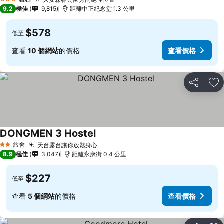
3 星級
9.2
極佳
9,815
距離中正紀念堂 1.3 公里
$578
低至
查看
10 個網站
的價格
查看價格
分享
放
DONGMEN 3 Hostel
旅舍
天台露台讓你放鬆身心
2 星級
8.9
極佳
3,047
距離永康街 0.4 公里
$227
低至
查看
5 個網站
的價格
查看價格