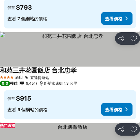
$793
低至
查看
7 個網站
的價格
查看價格
分享
放
和苑三井花園飯店 台北忠孝
酒店
直達捷運站
4 星級
9.0
極佳
9,451
距離永康街 1.3 公里
$915
低至
查看
9 個網站
的價格
查看價格
熱門選擇
分享
放