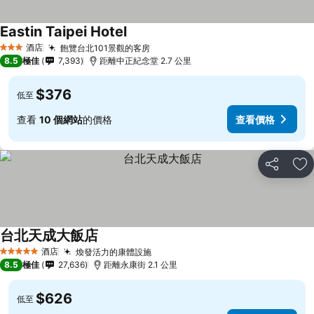
Eastin Taipei Hotel
酒店
飽覽台北101景觀的客房
3 星級
8.5
極佳
7,393
距離中正紀念堂 2.7 公里
$376
低至
查看
10 個網站
的價格
查看價格
分享
放
台北天成大飯店
酒店
煥發活力的康體設施
5 星級
8.5
極佳
27,636
距離永康街 2.1 公里
$626
低至