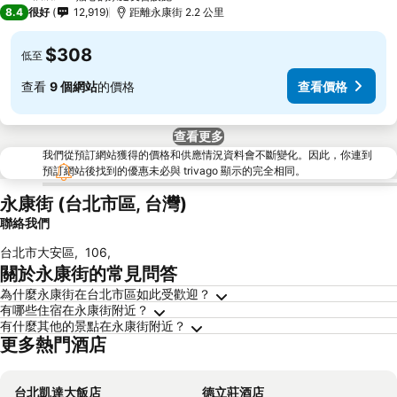
3 星級
8.4
很好
12,919
距離永康街 2.2 公里
$308
低至
查看
9 個網站
的價格
查看價格
查看更多
我們從預訂網站獲得的價格和供應情況資料會不斷變化。因此，你連到
預訂網站後找到的優惠未必與 trivago 顯示的完全相同。
永康街 (台北市區, 台灣)
聯絡我們
台北市大安區
,
106
,
關於永康街的常見問答
為什麼永康街在台北市區如此受歡迎？
有哪些住宿在永康街附近？
有什麼其他的景點在永康街附近？
更多熱門酒店
台北凱達大飯店
德立莊酒店