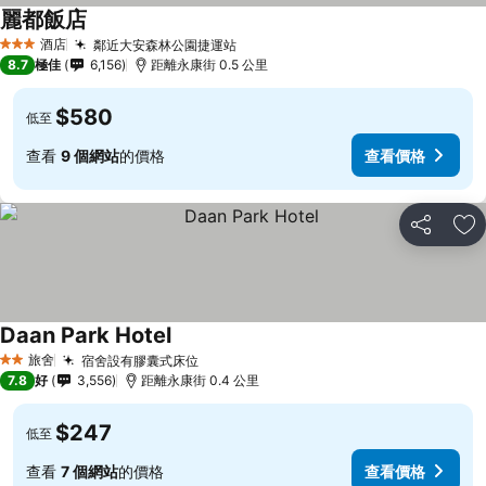
麗都飯店
酒店
鄰近大安森林公園捷運站
3 星級
8.7
極佳
6,156
距離永康街 0.5 公里
$580
低至
查看
9 個網站
的價格
查看價格
分享
放
Daan Park Hotel
旅舍
宿舍設有膠囊式床位
2 星級
7.8
好
3,556
距離永康街 0.4 公里
$247
低至
查看
7 個網站
的價格
查看價格