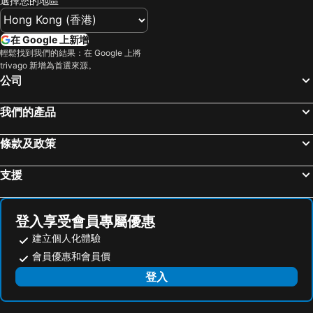
選擇您的地區
台中烏日高鐵站
新北投
Roaders Plus Hotel Taipei Station
FX Hotel Taipei Nanjing East Road Branch
烏來溫泉
陽明山
柯達大飯店台北一店
Roaders Plus Hotel Theme
在 Google 上新增
捷運中山站
捷運忠孝敦化站
捷絲旅-西門町館
citizenM Taipei North Gate
輕鬆找到我們的結果：在 Google 上將
trivago 新增為首選來源。
大安森林公園
捷運忠孝復興站
新驛旅店台北車站二館
皇家季節酒店台北南西館
公司
台中一中商圈
清境農場
明日大飯店
Boutech Jiantan Hotel
內湖區
士林夜市
台北美侖大飯店
The Landis Taipei
我們的產品
中正紀念堂
礁溪車站
N Hotel
Beauty Hotels Taipei - Hotel Bchic
條款及政策
桃園火車站
廬山溫泉
Beauty Hotels Taipei - Hotel B7
Apause Inn
九份
宜蘭礁溪溫泉公園
Hotel Fun - Linsen
台北大倉久和大飯店
支援
台北市政府
台北世貿中心
丹迪旅店 - 天母店
Warm Life Taipei
羅東夜市
台北東區
Royal Jade Boutique Hotel
貴族商務旅館
登入享受會員專屬優惠
饒河街觀光夜市
南港站覽館
沃田旅店
台北沃田旅店
建立個人化體驗
萬華區
士林區
台北北投雅樂軒酒店
Noble Hotel
會員優惠和會員價
新北投
捷運忠孝新生站
大地酒店
Empire Hotel
登入
新竹火車站
台北市立動物園
Phoenix Pavilion Hot Spring Hotel
Kyokusui Hotspring Hotel
台北國父紀念館
捷運善導寺站
倆人旅店
Asia Pacific Hotel Beitou