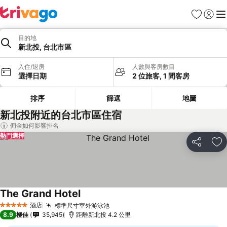
收藏夾
登入
選
目的地
新北投, 台北市區
入住/退房
人數與客房數目
選擇日期
2 位旅客, 1 間客房
排序
篩選
地圖
新北投附近的台北市區住宿
佣金如何影響排名
熱門選擇
分享
放
The Grand Hotel
酒店
標準尺寸室外游泳池
5 星級
8.9
極佳
35,945
距離新北投 4.2 公里