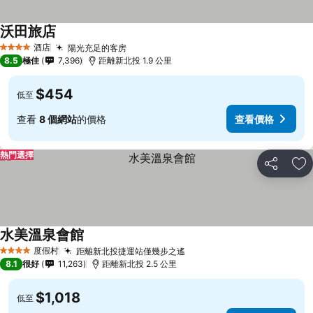
沃田旅店
酒店
陽光充足的客房
4 星級
8.5
極佳
7,396
距離新北投 1.9 公里
$454
低至
查看
8 個網站
的價格
查看價格
熱門選擇
分享
放
水美溫泉會館
度假村
距離新北投捷運站僅幾步之遙
4 星級
8.1
很好
11,263
距離新北投 2.5 公里
$1,018
低至