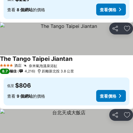
查看
8 個網站
的價格
查看價格
分享
放
The Tango Taipei Jiantan
酒店
奈米氣泡溫泉浴缸
4 星級
8.7
極佳
4,216
距離新北投 3.8 公里
$806
低至
查看
9 個網站
的價格
查看價格
分享
放