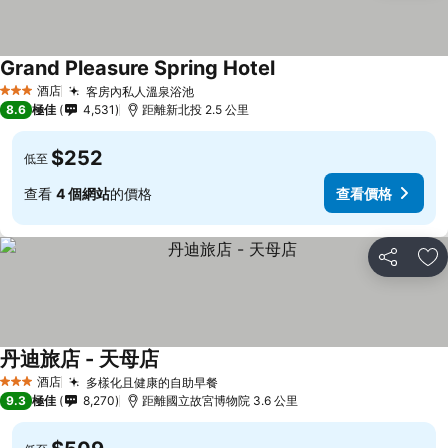
Grand Pleasure Spring Hotel
酒店
客房內私人溫泉浴池
3 星級
8.6
極佳
4,531
距離新北投 2.5 公里
$252
低至
查看
4 個網站
的價格
查看價格
分享
放
丹迪旅店 - 天母店
酒店
多樣化且健康的自助早餐
3 星級
9.3
極佳
8,270
距離國立故宮博物院 3.6 公里