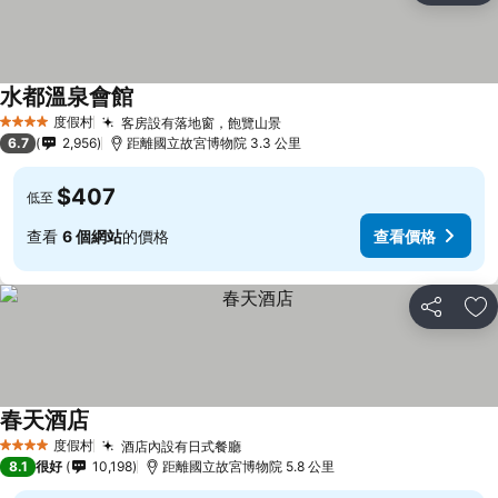
水都溫泉會館
度假村
客房設有落地窗，飽覽山景
4 星級
6.7
2,956
距離國立故宮博物院 3.3 公里
$407
低至
查看
6 個網站
的價格
查看價格
分享
放
春天酒店
度假村
酒店內設有日式餐廳
4 星級
8.1
很好
10,198
距離國立故宮博物院 5.8 公里