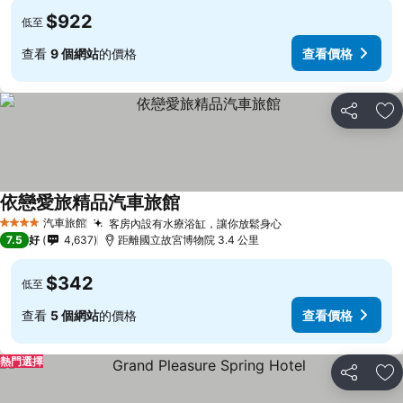
$922
低至
查看
9 個網站
的價格
查看價格
分享
放
依戀愛旅精品汽車旅館
汽車旅館
客房內設有水療浴缸，讓你放鬆身心
4 星級
7.5
好
4,637
距離國立故宮博物院 3.4 公里
$342
低至
查看
5 個網站
的價格
查看價格
熱門選擇
分享
放