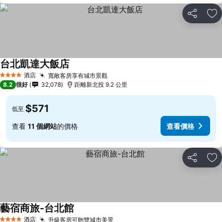
分享
放
台北凱達大飯店
酒店
寬敞客房享有城市景觀
4 星級
8.2
很好
32,078
距離新北投 9.2 公里
$571
低至
查看
11 個網站
的價格
查看價格
分享
放
藝宿商旅-台北館
酒店
升級客房可飽覽城市美景