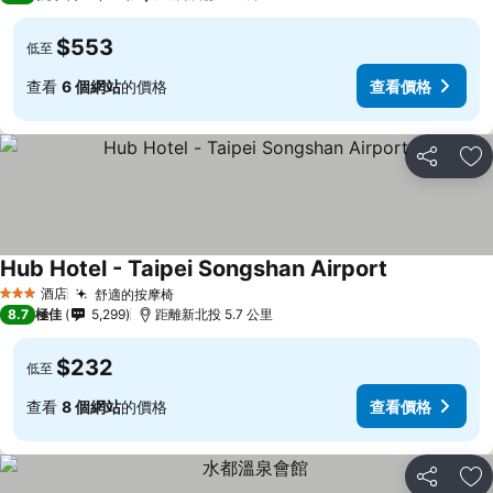
$553
低至
查看
6 個網站
的價格
查看價格
分享
放
Hub Hotel - Taipei Songshan Airport
酒店
舒適的按摩椅
3 星級
8.7
極佳
5,299
距離新北投 5.7 公里
$232
低至
查看
8 個網站
的價格
查看價格
分享
放