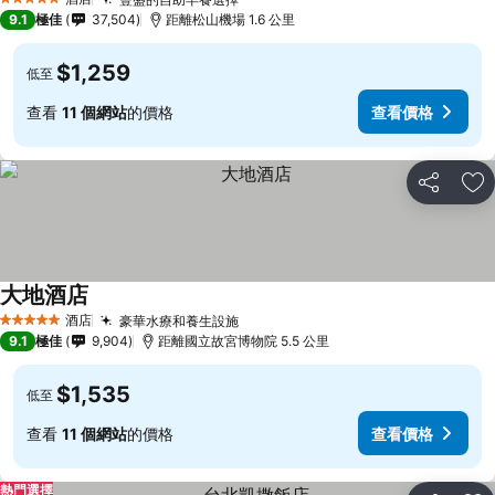
5 星級
9.1
極佳
37,504
距離松山機場 1.6 公里
$1,259
低至
查看
11 個網站
的價格
查看價格
分享
放
大地酒店
酒店
豪華水療和養生設施
5 星級
9.1
極佳
9,904
距離國立故宮博物院 5.5 公里
$1,535
低至
查看
11 個網站
的價格
查看價格
熱門選擇