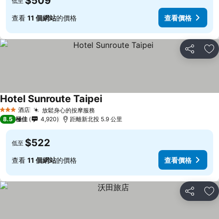
$509
低至
查看
11 個網站
的價格
查看價格
分享
放
Hotel Sunroute Taipei
酒店
放鬆身心的按摩服務
3 星級
8.5
極佳
4,920
距離新北投 5.9 公里
$522
低至
查看
11 個網站
的價格
查看價格
分享
放