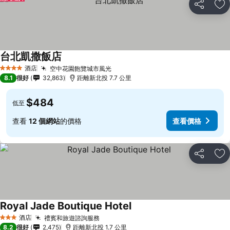
分享
放
台北凱撒飯店
酒店
空中花園飽覽城市風光
4 星級
8.1
很好
32,863
距離新北投 7.7 公里
$484
低至
查看
12 個網站
的價格
查看價格
分享
放
Royal Jade Boutique Hotel
酒店
禮賓和旅遊諮詢服務
3 星級
8.2
很好
2,475
距離新北投 1.7 公里