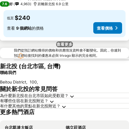
4 星級
7.6
好
4,963
距離新北投 6.9 公里
$240
低至
查看
9 個網站
的價格
查看價格
查看更多
我們從預訂網站獲得的價格和供應情況資料會不斷變化。因此，你連到
預訂網站後找到的優惠未必與 trivago 顯示的完全相同。
新北投 (台北市區, 台灣)
聯絡我們
Beitou District
,
100
,
關於新北投的常見問答
為什麼新北投在台北市區如此受歡迎？
有哪些住宿在新北投附近？
有什麼其他的景點在新北投附近？
更多熱門酒店
台北凱達大飯店
德立莊酒店