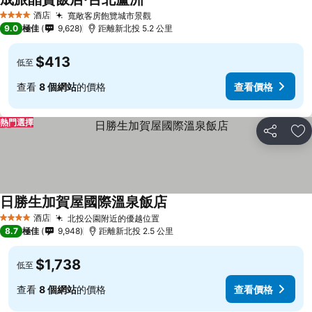
酒店
寬敞客房飽覽城市景觀
4 星級
9.0
極佳
9,628
距離新北投 5.2 公里
$413
低至
查看
8 個網站
的價格
查看價格
熱門選擇
分享
放
日勝生加賀屋國際溫泉飯店
酒店
北投公園附近的優越位置
4 星級
8.7
極佳
9,948
距離新北投 2.5 公里
$1,738
低至
查看
8 個網站
的價格
查看價格