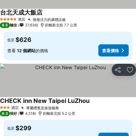
台北天成大飯店
酒店
煥發活力的康體設施
5 星級
8.5
極佳
27,636
距離新北投 7.7 公里
$626
低至
查看
12 個網站
的價格
查看價格
分享
放
CHECK inn New Taipei LuZhou
酒店
專屬禮賓及旅遊服務
3 星級
8.3
很好
4,518
距離新北投 5.2 公里
$299
低至