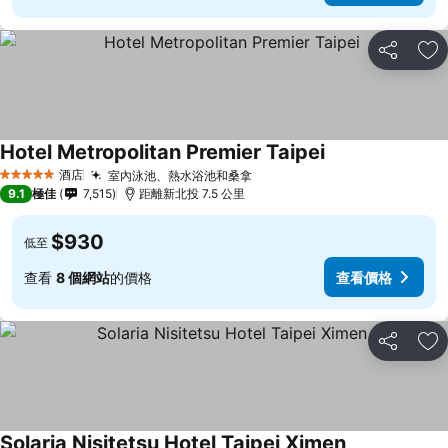
分享
放
Hotel Metropolitan Premier Taipei
酒店
室內泳池、熱水浴池和桑拿
5 星級
9.1
極佳
7,515
距離新北投 7.5 公里
$930
低至
查看
8 個網站
的價格
查看價格
分享
放
Solaria Nisitetsu Hotel Taipei Ximen