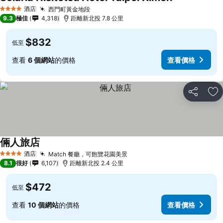
酒店
西門町黃金地段
4 星級
9.3
極佳
4,318
距離新北投 7.8 公里
$832
低至
查看
6 個網站
的價格
查看價格
分享
放
倆人旅店
酒店
Match 餐廳，可飽覽花園美景
4 星級
8.1
很好
6,107
距離新北投 2.4 公里
$472
低至
查看
10 個網站
的價格
查看價格