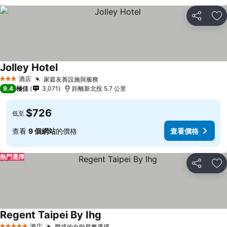
分享
放
Jolley Hotel
酒店
家庭友善設施與服務
3 星級
9.4
極佳
3,071
距離新北投 5.7 公里
$726
低至
查看
9 個網站
的價格
查看價格
熱門選擇
分享
放
Regent Taipei By Ihg
酒店
豐盛的自助早餐選擇