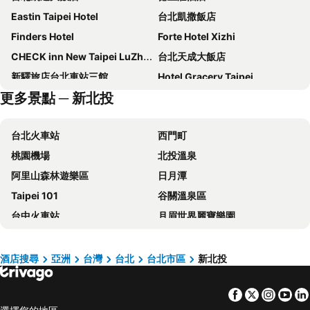
Eastin Taipei Hotel
台北凱撒飯店
Finders Hotel
Forte Hotel Xizhi
CHECK inn New Taipei LuZhou
台北天成大飯店
新驛旅店台北車站三館
Hotel Gracery Taipei
更多景點 ─ 新北投
台北西門町意舍
洛碁大飯店忠孝館
Caesar Park Hotel Banqiao
Regent Taipei By Ihg
台北火車站
西門町
Hotel Cham Cham Taipei
路徒行旅
桃園機場
北投溫泉
瓏山林台北中和飯店
和苑三井花園飯店 台北忠孝
阿里山森林遊樂區
日月潭
The Grand Hotel
Mayer Inn
Taipei 101
谷關溫泉區
台北花園大酒店
Solaria Nisitetsu Hotel Taipei Ximen
台中火車站
月眉世界麗寶樂園
Hotel Papa Whale
Hyatt Place New Taipei City Xinzhuang
台北小巨蛋
台灣桃園國際機場
日勝生加賀屋國際溫泉飯店
永安棧
大安區
逢甲夜市
Hotel Puri Taipei Station Branch
Hub Hotel - Taipei Songshan Airport
酒店搜尋
亞洲
台灣
台北
台北市區
新北投
六福村主題遊樂園
台北捷運站
台北福華大飯店
Miramar Garden Taipei
Facebook
Twitter
Insta
Yo
桃園高鐵站
松山區
老爺大酒店
君品酒店