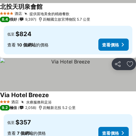
北投天玥泉會館
酒店
提供當地美食的精緻餐飲
4 星級
8.4
很好
9,397
距離國立故宮博物院 5.7 公里
$824
低至
查看
10 個網站
的價格
查看價格
分享
放
Via Hotel Breeze
酒店
水療服務和足浴
3 星級
9.2
極佳
2,058
距離新北投 5.2 公里
$357
低至
查看
7 個網站
的價格
查看價格