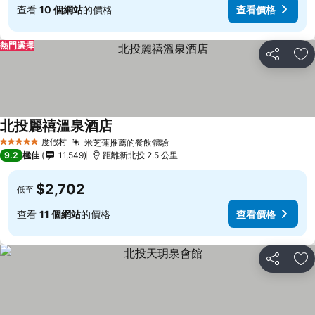
查看
10 個網站
的價格
查看價格
熱門選擇
分享
放
北投麗禧溫泉酒店
度假村
米芝蓮推薦的餐飲體驗
5 星級
9.2
極佳
11,549
距離新北投 2.5 公里
$2,702
低至
查看
11 個網站
的價格
查看價格
分享
放