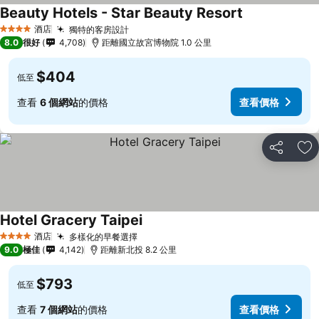
Beauty Hotels - Star Beauty Resort
酒店
獨特的客房設計
4 星級
8.0
很好
4,708
距離國立故宮博物院 1.0 公里
$404
低至
查看
6 個網站
的價格
查看價格
分享
放
Hotel Gracery Taipei
酒店
多樣化的早餐選擇
4 星級
9.0
極佳
4,142
距離新北投 8.2 公里
$793
低至
查看
7 個網站
的價格
查看價格