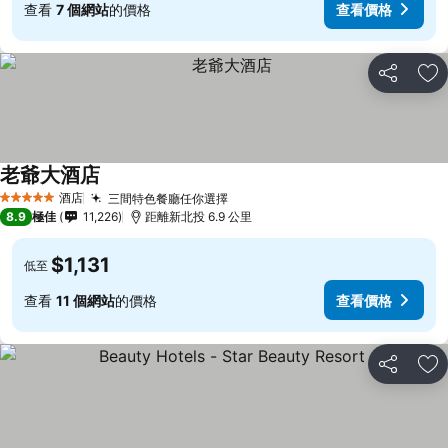
查看
7 個網站
的價格
查看價格
分享
放
老爺大酒店
酒店
三間特色餐廳任你選擇
5 星級
8.9
極佳
11,226
距離新北投 6.9 公里
$1,131
低至
查看
11 個網站
的價格
查看價格
分享
放