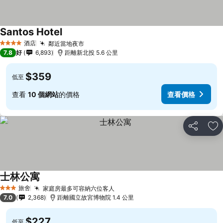
Santos Hotel
酒店
鄰近當地夜市
4 星級
7.8
好
6,893
距離新北投 5.6 公里
$359
低至
查看
10 個網站
的價格
查看價格
分享
放
士林公寓
旅舍
家庭房最多可容納六位客人
3 星級
7.0
2,368
距離國立故宮博物院 1.4 公里
$227
低至