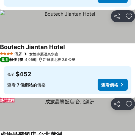
分享
放
Boutech Jiantan Hotel
酒店
女性專屬溫泉水療
4 星級
8.5
極佳
4,056
距離新北投 2.9 公里
$452
低至
查看
7 個網站
的價格
查看價格
熱門選擇
分享
放
成旅晶贊飯店‧台北蘆洲