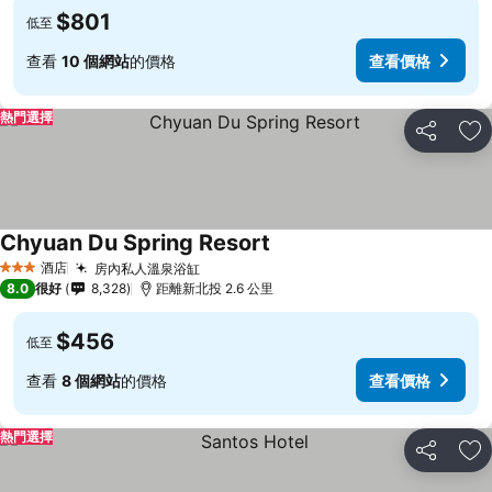
$801
低至
查看
10 個網站
的價格
查看價格
熱門選擇
分享
放
Chyuan Du Spring Resort
酒店
房內私人溫泉浴缸
3 星級
8.0
很好
8,328
距離新北投 2.6 公里
$456
低至
查看
8 個網站
的價格
查看價格
熱門選擇
分享
放