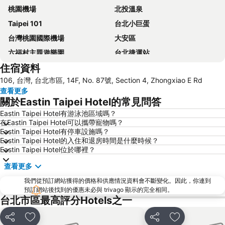
桃園機場
北投溫泉
Taipei 101
台北小巨蛋
台灣桃園國際機場
大安區
六福村主題遊樂園
台北捷運站
住宿資料
桃園高鐵站
松山區
106, 台灣, 台北市區, 14F, No. 87號, Section 4, Zhongxiao E Rd
新北投
烏來溫泉
查看更多
陽明山
捷運中山站
關於Eastin Taipei Hotel的常見問答
捷運忠孝敦化站
大安森林公園
Eastin Taipei Hotel有游泳池區域嗎？
在Eastin Taipei Hotel可以攜帶寵物嗎？
捷運忠孝復興站
內湖區
Eastin Taipei Hotel有停車設施嗎？
士林夜市
中正紀念堂
Eastin Taipei Hotel的入住和退房時間是什麼時候？
Eastin Taipei Hotel位於哪裡？
礁溪車站
桃園火車站
查看更多
九份
宜蘭礁溪溫泉公園
我們從預訂網站獲得的價格和供應情況資料會不斷變化。因此，你連到
台北世貿中心
台北市政府
預訂網站後找到的優惠未必與 trivago 顯示的完全相同。
羅東夜市
台北東區
台北市區最高評分Hotels之一
饒河街觀光夜市
南港站覽館
分享
放到收藏夾
分享
放到收藏夾