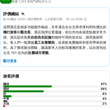
根據 7,393
筆熱門網站評分
評價總結
由 AI 總結 1,000+ 則評價所得 · 上次更新日期： 30 Jul 2026
這間酒店是個多功能都市樞紐，非常適合在台北尋求便利和性價比的
獨行旅客
和
觀光客
。酒店地理位置優越，前往市內各個景點都非常方
便。酒店提供免費
自助洗衣設施
和隨時可用的加水站，因而脫穎而
出。客人們一致讚揚
員工友善樂助
，並喜歡免費咖啡和茶所帶來的便
利。為了獲得最佳體驗，建議要求入住較高樓層的客房，以欣賞包括
台北 101 在內的
壯麗城市景觀
。
顯示更多
旅客評價
極佳
47
%
很好
39
%
好
8
%
中等
4
%
欠佳
2
%