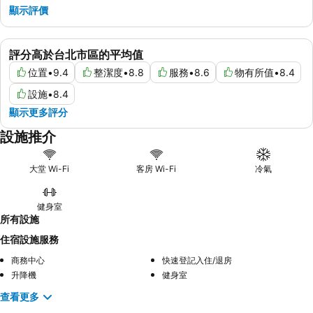
顯示評價
評分高於台北市區的平均值
位置
•
9.4
整潔度
•
8.8
服務
•
8.6
物有所值
•
8.4
設施
•
8.4
顯示更多評分
設施推介
大堂 Wi-Fi
客房 Wi-Fi
冷氣
健身室
所有設施
住宿設施服務
商務中心
快速登記入住/退房
升降機
健身室
查看更多