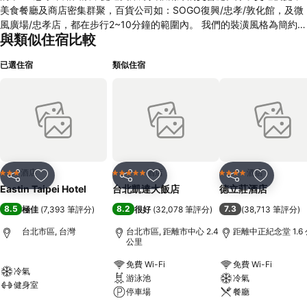
美食餐廳及商店密集群聚，百貨公司如：SOGO復興/忠孝/敦化館，及微
風廣場/忠孝店，都在步行2~10分鐘的範圍內。 我們的裝潢風格為簡約，
與類似住宿比較
並融入台北都會的元素，如建築物及街頭景色，希望推廣台北的景點與美
食。房間內用品採用具口碑的品牌(如：席夢思床墊、TOTO衛浴、歐舒
已選住宿
類似住宿
丹梳洗用品等)。希望能為來台北短期參訪的商務旅客或自由行旅客，帶
來平價且舒適的居住體驗，進而對台北城留下友善的美好印象。
酒店
酒店
酒店
3 星級
5 星級
4 星級
分享
放到收藏夾
分享
放到收藏夾
分享
放到收藏
Eastin Taipei Hotel
台北凱達大飯店
德立莊酒店
8.5
8.2
7.3
極佳
(
7,393 筆評分
)
很好
(
32,078 筆評分
)
(
38,713 筆評分
)
台北市區, 台灣
台北市區, 距離市中心 2.4
距離中正紀念堂 1.6
公里
免費 Wi-Fi
免費 Wi-Fi
冷氣
游泳池
冷氣
健身室
停車場
餐廳