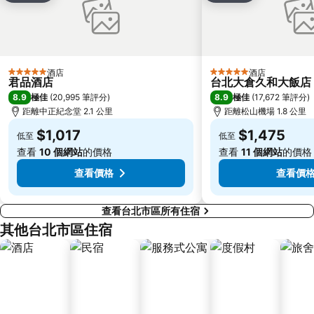
萬華區
士林區
新北投
捷運忠孝新生站
台北國父紀念館
台北市立動物園
捷運善導寺站
羅東車站
酒店
酒店
5 星級
5 星級
君品酒店
台北大倉久和大飯店
淡水老街
淡水捷運站
8.9
8.9
極佳
(
20,995 筆評分
)
極佳
(
17,672 筆評分
)
基隆廟口夜市
捷運民權西路站
距離中正紀念堂 2.1 公里
距離松山機場 1.8 公里
行天宮
頂溪捷運站
$1,017
$1,475
低至
低至
永康街
中壢車站
查看
10 個網站
的價格
查看
11 個網站
的價格
大直美麗華
台北橋捷運站
查看價格
查看價
查看台北市區所有住宿
其他台北市區住宿