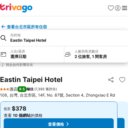
收藏夾
登入
選
查看台北市區所有住宿
目的地
Eastin Taipei Hotel
入住/退房
人數與客房數目
選擇日期
2 位旅客, 1 間客房
佣金如何影響排名
Eastin Taipei Hotel
分享
放
酒店
8.5
極佳
(
7,393 筆評分
)
3 星級
106, 台灣, 台北市區, 14F, No. 87號, Section 4, Zhongxiao E Rd
$378
$378
低至
低至
查看
10 個網站
的價格
查看
10 個網站
的價格
查看價格
查看價格