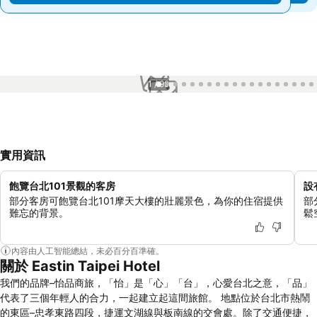
1 / 99
實用資訊
飽覽台北101景觀的客房
設
部分客房可飽覽台北101摩天大樓的壯麗景色，為你的住宿提供
部
難忘的背景。
鬆
內容由人工智能總結，未必百分百準確。
關於 Eastin Taipei Hotel
我們的品牌–怡品商旅，「怡」是「心」「台」，心愛台北之意，「品」
代表了三個年輕人的合力，一起建立起這間旅館。 地點位於台北市熱鬧
的東區–忠孝東路四段，捷運文湖線與板南線的交會處。除了交通便捷，