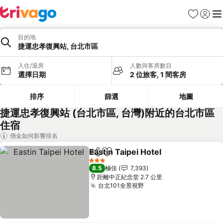
收藏夾
登入
選
目的地
捷運忠孝復興站, 台北市區
入住/退房
人數與客房數目
選擇日期
2 位旅客, 1 間客房
排序
篩選
地圖
捷運忠孝復興站 (台北市區, 台灣)附近的台北市區
住宿
佣金如何影響排名
Eastin Taipei Hotel
分享
放到收藏夾
3 星級
8.5
極佳
7,393
距離中正紀念堂 2.7 公里
台北101全景視野