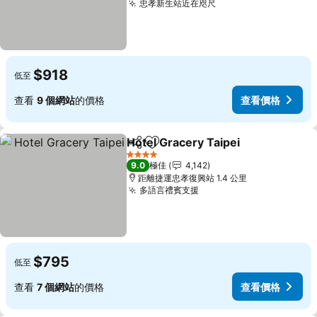
忠孝新生站近在咫尺
$918
低至
查看
9 個網站
的價格
查看價格
Hotel Gracery Taipei
分享
放到收藏夾
4 星級
9.0
極佳
4,142
距離捷運忠孝復興站 1.4 公里
多語言禮賓支援
$795
低至
查看
7 個網站
的價格
查看價格