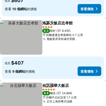
$607
低至
查看
10 個網站
的價格
查看價格
洛碁大飯店忠孝館
分享
放到收藏夾
4 星級
8.3
很好
8,492
距離捷運忠孝復興站 0.7 公里
寬敞客房享有城市景觀
$407
低至
查看
9 個網站
的價格
查看價格
台北福華大飯店
分享
放到收藏夾
5 星級
8.6
極佳
24,866
距離中正紀念堂 1.7 公里
正宗上海與粵式佳餚