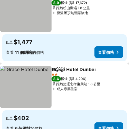
5 星級
8.9
極佳
17,672
距離松山機場 1.8 公里
恆溫屋頂無邊際泳池
$1,477
低至
查看
11 個網站
的價格
查看價格
Grace Hotel Dunbei
分享
放到收藏夾
2 星級
8.6
極佳
4,200
距離捷運忠孝復興站 1.8 公里
成人專屬住宿
$402
低至
查看
6 個網站
的價格
查看價格