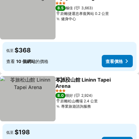
分享
放到收藏夾
3 星級
8.5
極佳
3,663
距離捷運忠孝復興站 0.2 公里
健身中心
$368
低至
查看
10 個網站
的價格
查看價格
苓旅松山館 Lininn Tapei
分享
放到收藏夾
Arena
3 星級
8.0
很好
2,924
距離松山機場 2.4 公里
專業旅遊諮詢服務
$198
低至