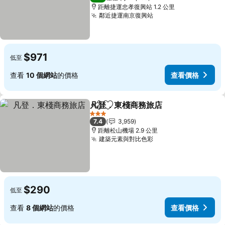
距離捷運忠孝復興站 1.2 公里
鄰近捷運南京復興站
$971
低至
查看
10 個網站
的價格
查看價格
凡登．東棧商務旅店
分享
放到收藏夾
3 星級
7.4
3,959
距離松山機場 2.9 公里
建築元素與對比色彩
$290
低至
查看
8 個網站
的價格
查看價格