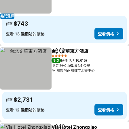
熱門選擇
$743
低至
查看
13 個網站
的價格
查看價格
台北文華東方酒店
分享
放到收藏夾
5 星級
9.3
極佳
16,615
距離松山機場 1.4 公里
寬敞的兩層都市水療中心
$2,731
低至
查看
12 個網站
的價格
查看價格
Via Hotel Zhongxiao