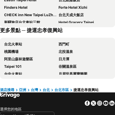
Finders Hotel
Forte Hotel Xizhi
CHECK inn New Taipei LuZhou
台北天成大飯店
新驛旅店台北車站三館
Hotel Gracery Taipei
更多景點 ─ 捷運忠孝復興站
台北西門町意舍
洛碁大飯店忠孝館
Caesar Park Hotel Banqiao
Regent Taipei By Ihg
台北火車站
西門町
Hotel Cham Cham Taipei
路徒行旅
桃園機場
北投溫泉
瓏山林台北中和飯店
和苑三井花園飯店 台北忠孝
阿里山森林遊樂區
日月潭
The Grand Hotel
Mayer Inn
Taipei 101
谷關溫泉區
台北花園大酒店
Solaria Nisitetsu Hotel Taipei Ximen
台中火車站
月眉世界麗寶樂園
Hotel Papa Whale
Hyatt Place New Taipei City Xinzhuang
台北小巨蛋
台灣桃園國際機場
日勝生加賀屋國際溫泉飯店
永安棧
大安區
逢甲夜市
Hotel Puri Taipei Station Branch
Hub Hotel - Taipei Songshan Airport
酒店搜尋
亞洲
台灣
台北
台北市區
捷運忠孝復興站
六福村主題遊樂園
台北捷運站
台北福華大飯店
Miramar Garden Taipei
Facebook
Twitter
Insta
Yo
桃園高鐵站
松山區
老爺大酒店
君品酒店
選擇您的地區
台中烏日高鐵站
新北投
Roaders Plus Hotel Taipei Station
FX Hotel Taipei Nanjing East Road Branch