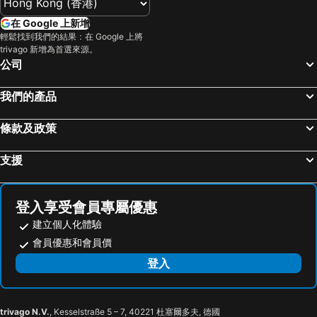
烏來溫泉
陽明山
柯達大飯店台北一店
Roaders Plus Hotel Theme
在 Google 上新增
捷運中山站
捷運忠孝敦化站
捷絲旅-西門町館
citizenM Taipei North Gate
輕鬆找到我們的結果：在 Google 上將
trivago 新增為首選來源。
大安森林公園
捷運忠孝復興站
新驛旅店台北車站二館
皇家季節酒店台北南西館
公司
台中一中商圈
清境農場
明日大飯店
Boutech Jiantan Hotel
內湖區
士林夜市
台北美侖大飯店
The Landis Taipei
我們的產品
中正紀念堂
礁溪車站
N Hotel
Beauty Hotels Taipei - Hotel Bchic
條款及政策
桃園火車站
廬山溫泉
Beauty Hotels Taipei - Hotel B7
Apause Inn
九份
宜蘭礁溪溫泉公園
Hotel Fun - Linsen
台北大倉久和大飯店
支援
台北世貿中心
台北市政府
Deja Vu Hotel
Wowhappy Daan
羅東夜市
台北東區
Via Hotel Zhongxiao
Kimpton Da An Hotel By Ihg
登入享受會員專屬優惠
饒河街觀光夜市
南港站覽館
Hotel Uketamo
Hej Taipei
建立個人化體驗
萬華區
士林區
Xingfumiwo Happiness Meworld
Episode Daan Taipei, JdV by Hyatt Hotel
會員優惠和會員價
新北投
捷運忠孝新生站
Les Suites Taipei - Da An
臺北碧瑤飯店
登入
新竹火車站
台北國父紀念館
B Taipei
MY HOTEL, Anting Taipei Business Hotel
台北市立動物園
捷運善導寺站
友統大飯店
大地清旅
trivago N.V.
, Kesselstraße 5 – 7, 40221 杜塞爾多夫, 德國