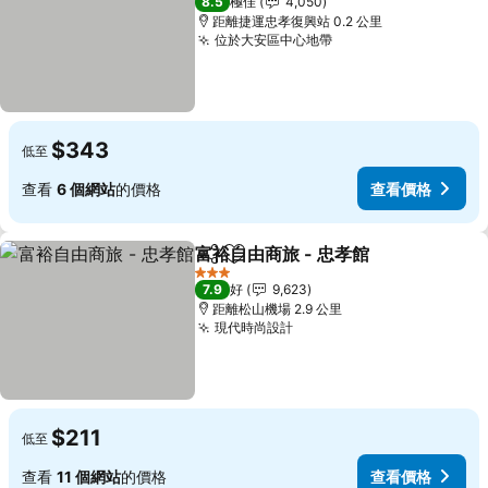
8.5
極佳
4,050
距離捷運忠孝復興站 0.2 公里
位於大安區中心地帶
$343
低至
查看
6 個網站
的價格
查看價格
富裕自由商旅 - 忠孝館
分享
放到收藏夾
3 星級
7.9
好
9,623
距離松山機場 2.9 公里
現代時尚設計
$211
低至
查看
11 個網站
的價格
查看價格