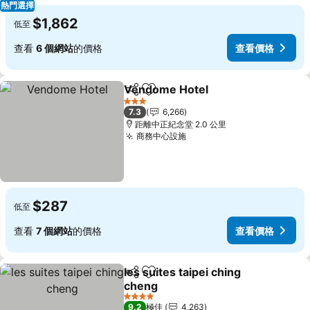
熱門選擇
$1,862
低至
查看
6 個網站
的價格
查看價格
Vendome Hotel
分享
放到收藏夾
3 星級
7.3
6,266
距離中正紀念堂 2.0 公里
商務中心設施
$287
低至
查看
7 個網站
的價格
查看價格
les suites taipei ching
分享
放到收藏夾
cheng
4 星級
9.2
極佳
4,263