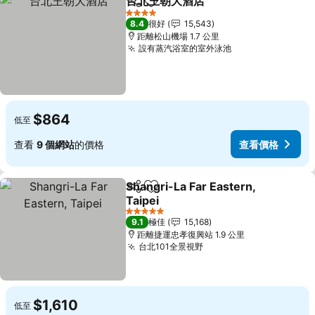
台北王朝大酒店
分享
放到收藏夾
4 星級
8.4
很好
15,543
距離松山機場 1.7 公里
設有蒸汽浴室的室外泳池
$864
低至
查看
9 個網站
的價格
查看價格
Shangri-La Far Eastern,
分享
放到收藏夾
Taipei
5 星級
9.1
極佳
15,168
距離捷運忠孝復興站 1.9 公里
台北101全景視野
$1,610
低至