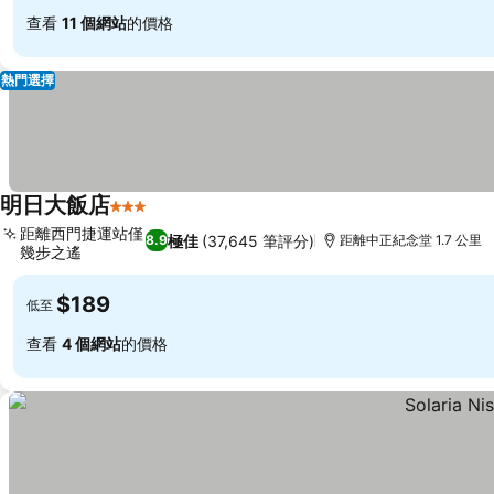
查看
11 個網站
的價格
熱門選擇
明日大飯店
3 星級
距離西門捷運站僅
極佳
(37,645 筆評分)
8.9
距離中正紀念堂 1.7 公里
幾步之遙
$189
低至
查看
4 個網站
的價格