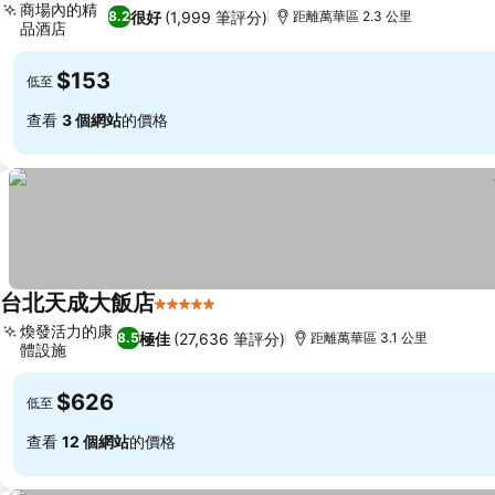
商場內的精
很好
(1,999 筆評分)
8.2
距離萬華區 2.3 公里
品酒店
$153
低至
查看
3 個網站
的價格
台北天成大飯店
5 星級
煥發活力的康
極佳
(27,636 筆評分)
8.5
距離萬華區 3.1 公里
體設施
$626
低至
查看
12 個網站
的價格