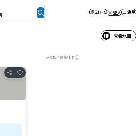
ZH · $
選單
登入
房
查看地圖
佣金如何影響排名
放到收藏夾
分享