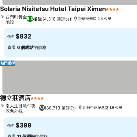
Solaria Nisitetsu Hotel Taipei Ximen
4 星級
西門町黃金
極佳
(4,318 筆評分)
9.3
距離萬華區 2.4 公里
地段
$832
低至
查看
6 個網站
的價格
熱門選擇
德立莊酒店
4 星級
引人注目嘅午夜
(38,713 筆評分)
7.3
距離中正紀念堂 1.6 公里
深色外觀
$399
低至
查看
11 個網站
的價格