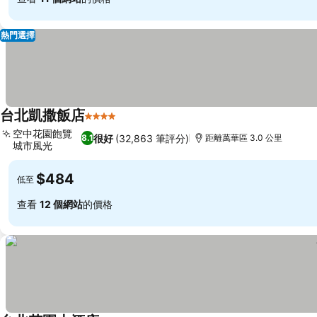
熱門選擇
台北凱撒飯店
4 星級
空中花園飽覽
很好
(32,863 筆評分)
8.1
距離萬華區 3.0 公里
城市風光
$484
低至
查看
12 個網站
的價格