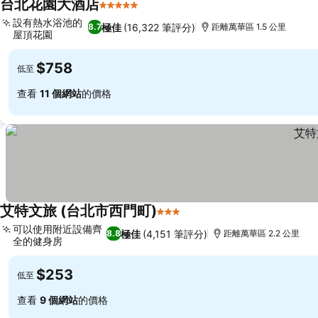
台北花園大酒店
5 星級
設有熱水浴池的
極佳
(16,322 筆評分)
8.7
距離萬華區 1.5 公里
屋頂花園
$758
低至
查看
11 個網站
的價格
艾特文旅 (台北市西門町)
3 星級
可以使用附近設備齊
極佳
(4,151 筆評分)
8.8
距離萬華區 2.2 公里
全的健身房
$253
低至
查看
9 個網站
的價格