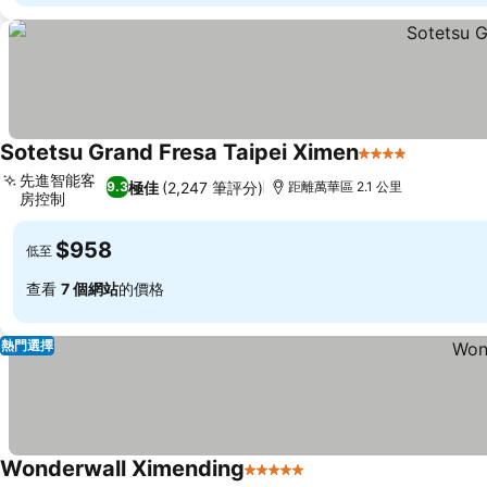
Sotetsu Grand Fresa Taipei Ximen
4 星級
先進智能客
極佳
(2,247 筆評分)
9.3
距離萬華區 2.1 公里
房控制
$958
低至
查看
7 個網站
的價格
熱門選擇
Wonderwall Ximending
5 星級