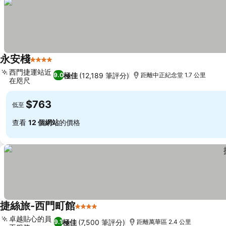
永安棧
4 星級
西門捷運站近
極佳
(12,189 筆評分)
9.0
距離中正紀念堂 1.7 公里
在咫尺
$763
低至
查看
12 個網站
的價格
捷絲旅-西門町館
4 星級
卓越貼心的員
極佳
(7,500 筆評分)
9.1
距離萬華區 2.4 公里