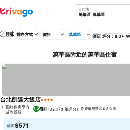
目的地
篩選
排序方式
價格
萬華區
酒店
評分：8.0+
W
萬華區附近的萬華區住宿
台北凱達大飯店
4 星級
寬敞客房享有
很好
(32,078 筆評分)
8.2
距離萬華區 0.8 公里
城市景觀
$571
低至