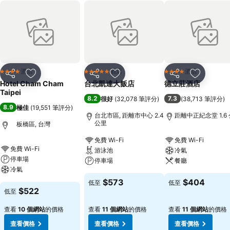
酒店
酒店
酒店
4 星級
5 星級
4 星級
分享
放到收藏夾
分享
放到收藏夾
分享
放到收藏
Hotel Cham Cham
台北凱達大飯店
德立莊酒店
Taipei
8.2
7.3
很好
(
32,078 筆評分
)
(
38,713 筆評分
)
8.9
極佳
(
19,551 筆評分
)
台北市區, 距離市中心 2.4
距離中正紀念堂 1.6
公里
板橋區, 台灣
免費 Wi-Fi
免費 Wi-Fi
免費 Wi-Fi
游泳池
冷氣
停車場
停車場
餐廳
冷氣
$573
$404
低至
低至
$522
低至
查看
10 個網站
的價格
查看
11 個網站
的價格
查看
11 個網站
的價格
查看價格
查看價格
查看價格