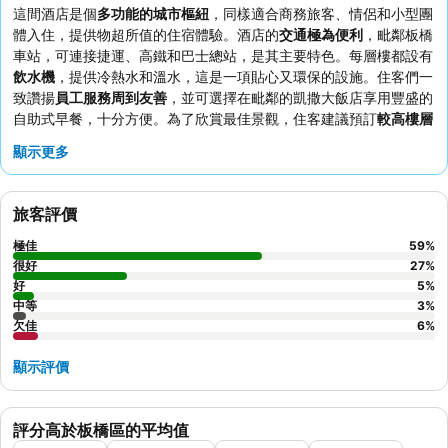
這間酒店是個
多功能的城市樞紐
，同樣適合商務旅客、情侶和小型團
體入住，提供物超所值的住宿體驗。酒店的
交通極為便利
，毗鄰板橋
車站，可連接捷運、高鐵和巴士總站，是其主要特色。每層樓都設有
飲水機
，提供冷熱水和溫水，這是一項貼心又環保的設施。住客們一
致讚揚
員工服務周到友善
，並可選擇在毗鄰的凱撒大飯店享用豐盛的
自助式早餐，十分方便。為了欣賞最佳景觀，住客建議預訂
較高樓層
的客房。
顯示更多
旅客評價
極佳
59
%
很好
27
%
好
5
%
中等
3
%
欠佳
6
%
顯示評價
評分高於板橋區的平均值