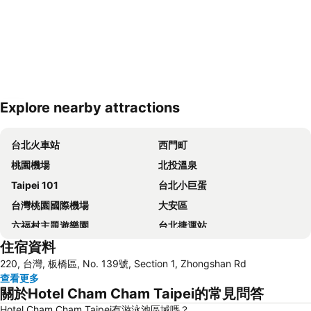
Explore nearby attractions
展開地圖
台北火車站
西門町
桃園機場
北投溫泉
Taipei 101
台北小巨蛋
台灣桃園國際機場
大安區
六福村主題遊樂園
台北捷運站
住宿資料
桃園高鐵站
松山區
220, 台灣, 板橋區, No. 139號, Section 1, Zhongshan Rd
新北投
烏來溫泉
查看更多
陽明山
捷運中山站
關於Hotel Cham Cham Taipei的常見問答
捷運忠孝敦化站
大安森林公園
Hotel Cham Cham Taipei有游泳池區域嗎？