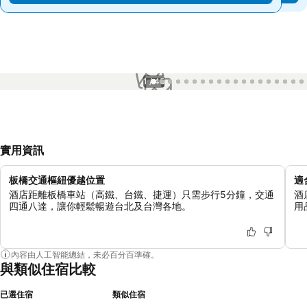
1 / 45
實用資訊
板橋交通樞紐優越位置
適
酒店距離板橋車站（高鐵、台鐵、捷運）只需步行5分鐘，交通
酒
四通八達，讓你輕鬆暢遊台北及台灣各地。
用
內容由人工智能總結，未必百分百準確。
與類似住宿比較
已選住宿
類似住宿