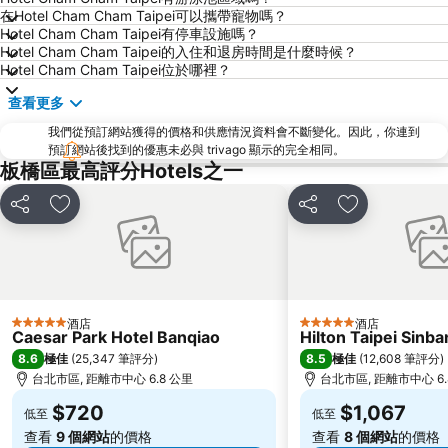
在Hotel Cham Cham Taipei可以攜帶寵物嗎？
捷運忠孝復興站
內湖區
Hotel Cham Cham Taipei有停車設施嗎？
士林夜市
中正紀念堂
Hotel Cham Cham Taipei的入住和退房時間是什麼時候？
Hotel Cham Cham Taipei位於哪裡？
礁溪車站
桃園火車站
查看更多
九份
宜蘭礁溪溫泉公園
我們從預訂網站獲得的價格和供應情況資料會不斷變化。因此，你連到
台北世貿中心
台北市政府
預訂網站後找到的優惠未必與 trivago 顯示的完全相同。
羅東夜市
台北東區
板橋區最高評分Hotels之一
饒河街觀光夜市
南港站覽館
分享
放到收藏夾
分享
放到收藏夾
萬華區
士林區
新北投
捷運忠孝新生站
台北市立動物園
台北國父紀念館
捷運善導寺站
羅東車站
酒店
酒店
5 星級
5 星級
Caesar Park Hotel Banqiao
Hilton Taipei Sinba
淡水老街
淡水捷運站
8.6
8.5
極佳
(
25,347 筆評分
)
極佳
(
12,608 筆評分
)
基隆廟口夜市
捷運民權西路站
台北市區, 距離市中心 6.8 公里
台北市區, 距離市中心 6.
行天宮
頂溪捷運站
$720
$1,067
低至
低至
永康街
中壢車站
查看
9 個網站
的價格
查看
8 個網站
的價格