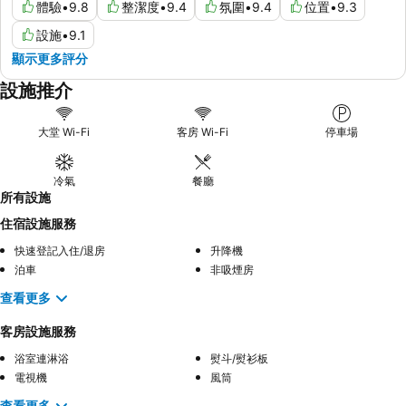
體驗
•
9.8
整潔度
•
9.4
氛圍
•
9.4
位置
•
9.3
設施
•
9.1
顯示更多評分
設施推介
大堂 Wi-Fi
客房 Wi-Fi
停車場
冷氣
餐廳
所有設施
住宿設施服務
快速登記入住/退房
升降機
泊車
非吸煙房
查看更多
客房設施服務
浴室連淋浴
熨斗/熨衫板
電視機
風筒
查看更多