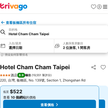
收藏夾
登入
選
查看板橋區所有住宿
目的地
Hotel Cham Cham Taipei
入住/退房
人數與客房數目
選擇日期
2 位旅客, 1 間客房
佣金如何影響排名
Hotel Cham Cham Taipei
分享
放
酒店
8.9
極佳
(
19,551 筆評分
)
4 星級
220, 台灣, 板橋區, No. 139號, Section 1, Zhongshan Rd
$522
$522
低至
低至
查看
10 個網站
的價格
查看
10 個網站
的價格
查看價格
查看價格