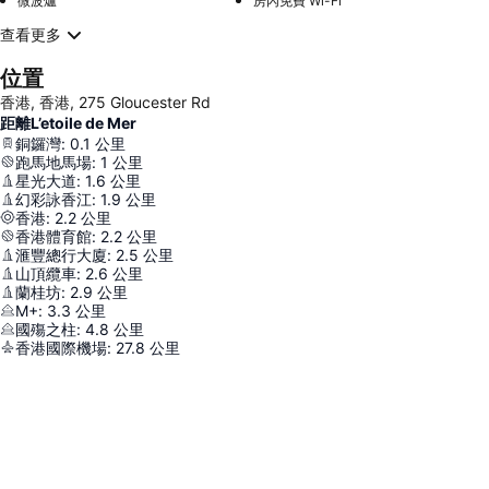
微波爐
房內免費 Wi-Fi
查看更多
位置
香港, 香港, 275 Gloucester Rd
距離L’etoile de Mer
銅鑼灣
:
0.1
公里
跑馬地馬場
:
1
公里
星光大道
:
1.6
公里
幻彩詠香江
:
1.9
公里
香港
:
2.2
公里
香港體育館
:
2.2
公里
滙豐總行大廈
:
2.5
公里
山頂纜車
:
2.6
公里
蘭桂坊
:
2.9
公里
M+
:
3.3
公里
國殤之柱
:
4.8
公里
香港國際機場
:
27.8
公里