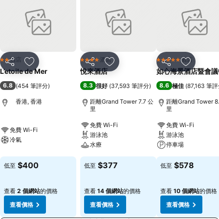
酒店
酒店
酒店
2 星級
4 星級
5 星級
分享
放到收藏夾
分享
放到收藏夾
分享
放到收藏
L’etoile de Mer
悅來酒店
如心海景酒店暨會議
6.8
8.3
8.6
(
454 筆評分
)
很好
(
37,593 筆評分
)
極佳
(
87,163 筆
香港, 香港
距離Grand Tower 7.7 公
距離Grand Tower 8
里
里
免費 Wi-Fi
免費 Wi-Fi
免費 Wi-Fi
游泳池
游泳池
冷氣
水療
停車場
$400
$377
$578
低至
低至
低至
查看
2 個網站
的價格
查看
14 個網站
的價格
查看
10 個網站
的價格
查看價格
查看價格
查看價格