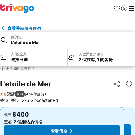
收藏夾
登入
選
查看香港所有住宿
目的地
L’etoile de Mer
入住/退房
人數與客房數目
選擇日期
2 位旅客, 1 間客房
佣金如何影響排名
L’etoile de Mer
分享
放
酒店
6.8
(
454 筆評分
)
2 星級
香港, 香港, 275 Gloucester Rd
$400
$400
低至
低至
查看
2 個網站
的價格
查看
2 個網站
的價格
查看價格
查看價格