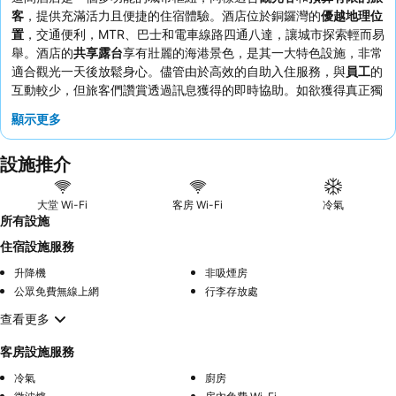
客
，提供充滿活力且便捷的住宿體驗。酒店位於銅鑼灣的
優越地理位
置
，交通便利，MTR、巴士和電車線路四通八達，讓城市探索輕而易
舉。酒店的
共享露台
享有壯麗的海港景色，是其一大特色設施，非常
適合觀光一天後放鬆身心。儘管由於高效的自助入住服務，與
員工
的
互動較少，但旅客們讚賞透過訊息獲得的即時協助。如欲獲得真正獨
特的體驗，建議預訂較高樓層的客房，以盡情欣賞迷人的海港景色。
顯示更多
設施推介
大堂 Wi-Fi
客房 Wi-Fi
冷氣
所有設施
住宿設施服務
升降機
非吸煙房
公眾免費無線上網
行李存放處
查看更多
客房設施服務
冷氣
廚房