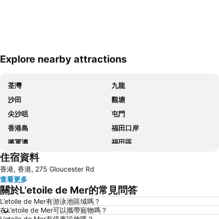
Explore nearby attractions
展開地圖
荃灣
九龍
沙田
觀塘
尖沙咀
屯門
香港島
福田口岸
將軍澳
福田區
住宿資料
Mong Kok Metro Station
香港國際機場
香港, 香港, 275 Gloucester Rd
南山區
東涌
查看更多
元朗
紅磡
關於L’etoile de Mer的常見問答
天水圍
Wan Chai Metro Station
L’etoile de Mer有游泳池區域嗎？
在L’etoile de Mer可以攜帶寵物嗎？
海洋公園
深水埗區
L’etoile de Mer有停車設施嗎？