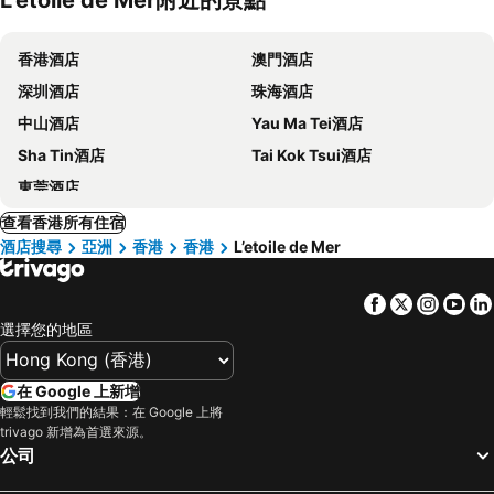
香港酒店
澳門酒店
深圳酒店
珠海酒店
中山酒店
Yau Ma Tei酒店
Sha Tin酒店
Tai Kok Tsui酒店
東莞酒店
查看香港所有住宿
酒店搜尋
亞洲
香港
香港
L’etoile de Mer
Facebook
Twitter
Insta
Yo
選擇您的地區
在 Google 上新增
輕鬆找到我們的結果：在 Google 上將
trivago 新增為首選來源。
公司