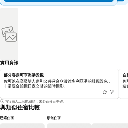
實用資訊
部分客房可享海港景觀
自
你可以在高級雙人房和公共露台欣賞維多利亞港的壯麗景色，
你
非常適合拍攝日夜交替的縮時攝影。
速
內容由人工智能總結，未必百分百準確。
與類似住宿比較
已選住宿
類似住宿