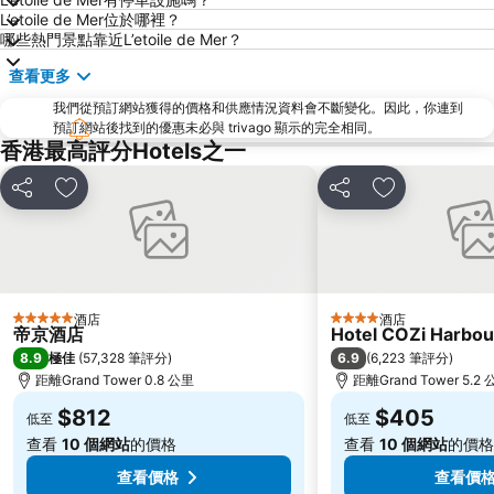
黃金海岸
香港迪士尼樂園
L’etoile de Mer位於哪裡？
哪些熱門景點靠近L’etoile de Mer？
新界
羅湖口岸
查看更多
羅湖
東門步行街
我們從預訂網站獲得的價格和供應情況資料會不斷變化。因此，你連到
North Point Metro Station
中環
預訂網站後找到的優惠未必與 trivago 顯示的完全相同。
Cheung Chau
羅湖口岸
香港最高評分Hotels之一
Sheung Wan Metro Station
Tsing Yi Metro Station
分享
放到收藏夾
分享
放到收藏夾
寶安區
九龍城
朗豪坊
Causeway Bay Metro Station
世界之窗
東九龍
龍崗區
深圳站
酒店
酒店
5 星級
4 星級
帝京酒店
Hotel COZi Harbou
深圳野生動物園
大梅沙海濱公園
8.9
6.9
極佳
(
57,328 筆評分
)
(
6,223 筆評分
)
皇崗口岸
鹽田區
距離Grand Tower 0.8 公里
距離Grand Tower 5.2
長洲
Lamma Island
$812
$405
低至
低至
香港屯門
Tin Hau Metro Station
查看
10 個網站
的價格
查看
10 個網站
的價格
九龍塘
金銀島酒店站
查看價格
查看價