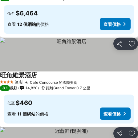
$6,464
低至
查看
12 個網站
的價格
查看價格
分享
放
旺角維景酒店
酒店
Cafe Concourse 的國際美食
4 星級
8.1
很好
14,820
距離Grand Tower 0.7 公里
$460
低至
查看
11 個網站
的價格
查看價格
分享
放