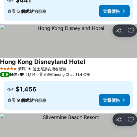
$441
低至
查看
5 個網站
的價格
查看價格
分享
放
Hong Kong Disneyland Hotel
酒店
迪士尼朋友用餐體驗
5 星級
8.9
極佳
21,191
距離Cheung Chau 11.4 公里
$1,456
低至
查看
9 個網站
的價格
查看價格
分享
放