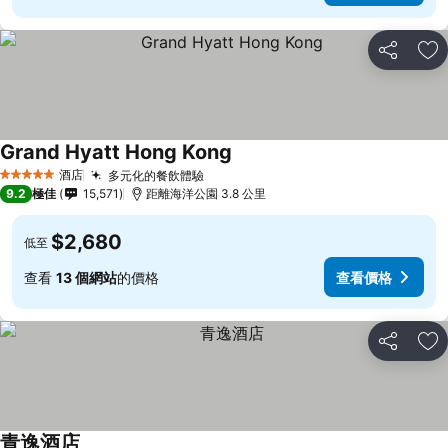
分享
放
Grand Hyatt Hong Kong
酒店
多元化的餐飲體驗
5 星級
9.2
極佳
15,571
距離海洋公園 3.8 公里
$2,680
低至
查看
13 個網站
的價格
查看價格
分享
放
青逸酒店