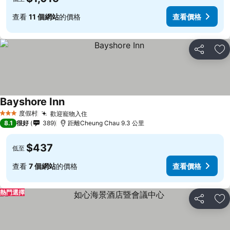
查看
11 個網站
的價格
查看價格
分享
放
Bayshore Inn
度假村
歡迎寵物入住
3 星級
8.1
很好
389
距離Cheung Chau 9.3 公里
$437
低至
查看
7 個網站
的價格
查看價格
熱門選擇
分享
放