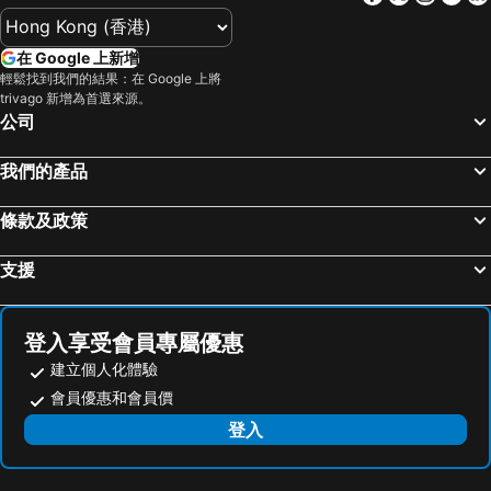
Wan Chai Metro Station
海洋公園
華麗酒店尖沙咀 (貝斯特韋斯特成員酒店)
宜必思香港中上環酒店
在 Google 上新增
深水埗區
黃金海岸
最佳盛品酒店尖沙咀 (貝斯特韋斯特成員酒店)
The Harbourview
輕鬆找到我們的結果：在 Google 上將
香港迪士尼樂園
新界
龍堡國際酒店
港青 -香港基督教青年會
trivago 新增為首選來源。
公司
羅湖口岸
羅湖
文化旅館 • 翠雅山房
九龍酒店
東門步行街
North Point Metro Station
宏基國際賓館
Harbour Grand Kowloon
我們的產品
越秀區
中環
香港如心銅鑼灣海景酒店
ibis Hong Kong North Point
條款及政策
Cheung Chau
珠海長隆國際海洋度假區
Ramada Hong Kong Grand View
富豪九龍酒店
羅湖口岸
Sheung Wan Metro Station
M1油麻地酒店
M1北角酒店
支援
Tsing Yi Metro Station
天河區
皇家太平洋酒店
City HK Guest House
葡京娛樂場
寶安區
Lychee Sunset Hotel Cheung Chau
Sai Yuen
登入享受會員專屬優惠
上下九步行街
深圳寶安國際機場
銀景度假中心
Man Lai Wah Hotel
建立個人化體驗
九龍城
海珠區
優閒渡假屋
Disney Explorers Lodge
會員優惠和會員價
番禺區
廣州東站
Hong Kong Disneyland Hotel
Xuan For Vacation Clubs
登入
朗豪坊
Causeway Bay Metro Station
Le Méridien Hong Kong, Cyberport
Lidao Inn
荔灣區
世界之窗
T 酒店
The Silveri Hotel Hong Kong - MGallery Collection