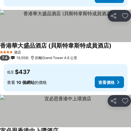
分享
放
香港華大盛品酒店 (貝斯特韋斯特成員酒店)
酒店
4 星級
7.4
19,559
距離Grand Tower 4.6 公里
$437
低至
查看
10 個網站
的價格
查看價格
分享
放
宜必思香港中上環酒店