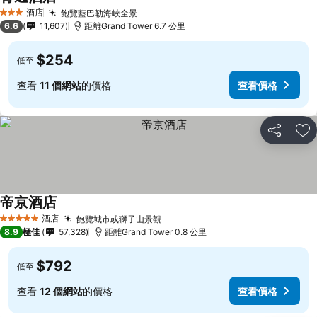
酒店
飽覽藍巴勒海峽全景
3 星級
6.6
11,607
距離Grand Tower 6.7 公里
$254
低至
查看
11 個網站
的價格
查看價格
分享
放
帝京酒店
酒店
飽覽城市或獅子山景觀
5 星級
8.9
極佳
57,328
距離Grand Tower 0.8 公里
$792
低至
查看
12 個網站
的價格
查看價格