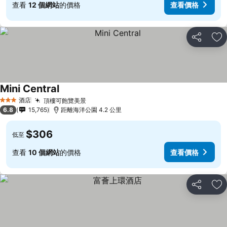
查看
12 個網站
的價格
查看價格
分享
放
Mini Central
酒店
頂樓可飽覽美景
3 星級
6.8
15,765
距離海洋公園 4.2 公里
$306
低至
查看
10 個網站
的價格
查看價格
分享
放