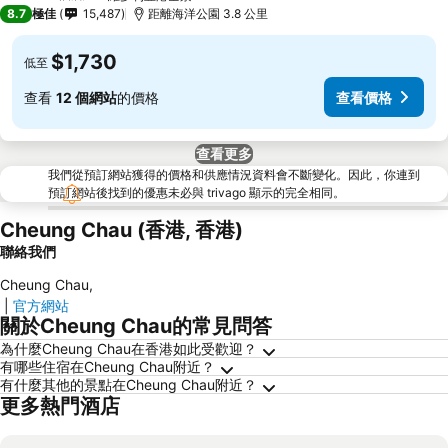
5 星級
8.7
極佳
15,487
距離海洋公園 3.8 公里
$1,730
低至
查看
12 個網站
的價格
查看價格
查看更多
我們從預訂網站獲得的價格和供應情況資料會不斷變化。因此，你連到
預訂網站後找到的優惠未必與 trivago 顯示的完全相同。
Cheung Chau (香港, 香港)
聯絡我們
Cheung Chau
,
|
官方網站
關於Cheung Chau的常見問答
為什麼Cheung Chau在香港如此受歡迎？
有哪些住宿在Cheung Chau附近？
有什麼其他的景點在Cheung Chau附近？
更多熱門酒店