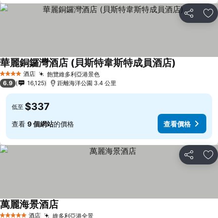
分享
放
華麗銅鑼灣酒店 (貝斯特韋斯特成員酒店)
酒店
飽覽維多利亞港景色
4 星級
6.9
16,125
距離海洋公園 3.4 公里
$337
低至
查看
9 個網站
的價格
查看價格
分享
放
萬麗海景酒店
酒店
維多利亞港全景