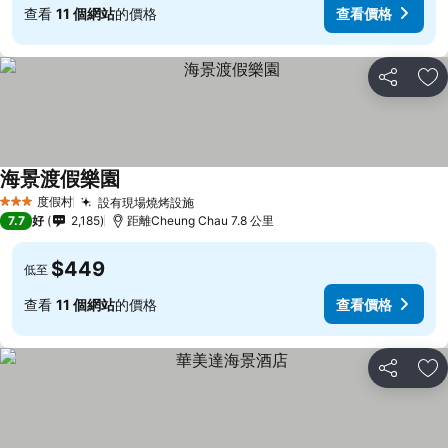
查看
11 個網站
的價格
查看價格
分享
放
海景渡假樂園
度假村
設有現場燒烤設施
3 星級
7.7
好
2,185
距離Cheung Chau 7.8 公里
$449
低至
查看
11 個網站
的價格
查看價格
分享
放