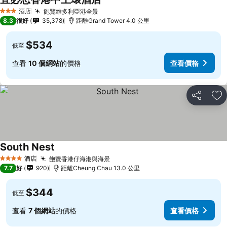
酒店
飽覽維多利亞港全景
3 星級
8.3
很好
35,378
距離Grand Tower 4.0 公里
$534
低至
查看
10 個網站
的價格
查看價格
分享
放
South Nest
酒店
飽覽香港仔海港與海景
4 星級
7.7
好
920
距離Cheung Chau 13.0 公里
$344
低至
查看
7 個網站
的價格
查看價格