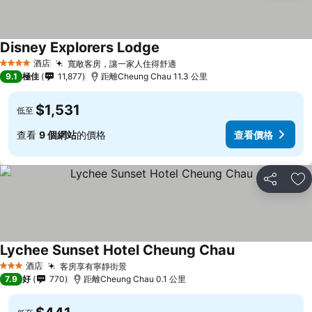
Disney Explorers Lodge
酒店
寬敞客房，讓一家人住得舒適
4 星級
9.1
極佳
11,877
距離Cheung Chau 11.3 公里
$1,531
低至
查看
9 個網站
的價格
查看價格
分享
放
Lychee Sunset Hotel Cheung Chau
酒店
客房享有寧靜街景
3 星級
7.9
好
770
距離Cheung Chau 0.1 公里