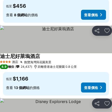
$456
低至
查看
8 個網站
的價格
查看價格
分享
放
迪士尼好萊塢酒店
酒店
飽覽海灣與花園美景
4 星級
8.9
極佳
24,437
距離香港迪士尼樂園 0.8 公里
$1,166
低至
查看
13 個網站
的價格
查看價格
分享
放