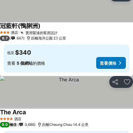
冠藍軒(鴨脷洲)
酒店
實用緊湊的客房設計
3 星級
6.7
647
距離海洋公園 2.1 公里
$340
低至
查看
5 個網站
的價格
查看價格
分享
放
The Arca
酒店
4 星級
9.0
極佳
3,686
距離Cheung Chau 14.4 公里