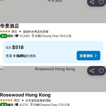
分享
放
帝景酒店
酒店
麗都軒的粵菜和西餐
4 星級
8.1
很好
21,345
距離Cheung Chau 18.6 公里
$518
低至
查看
9 個網站
的價格
查看價格
分享
放
Rosewood Hong Kong
酒店
米芝蓮星級餐飲體驗
5 星級
9.3
極佳
8,273
距離Cheung Chau 17.9 公里