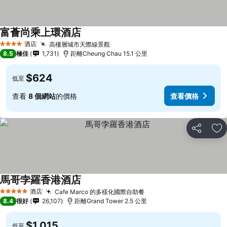
富薈尚乘上環酒店
酒店
高樓層城市天際線景觀
4 星級
8.5
極佳
1,731
距離Cheung Chau 15.1 公里
$624
低至
查看
8 個網站
的價格
查看價格
分享
放
馬哥孛羅香港酒店
酒店
Cafe Marco 的多樣化國際自助餐
5 星級
8.4
很好
26,107
距離Grand Tower 2.5 公里
$1,015
低至