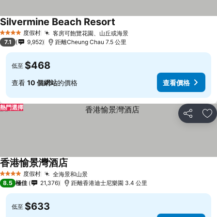
Silvermine Beach Resort
度假村
客房可飽覽花園、山丘或海景
4 星級
7.1
9,952
距離Cheung Chau 7.5 公里
$468
低至
查看
10 個網站
的價格
查看價格
熱門選擇
分享
放
香港愉景灣酒店
度假村
全海景和山景
4 星級
8.5
極佳
21,376
距離香港迪士尼樂園 3.4 公里
$633
低至