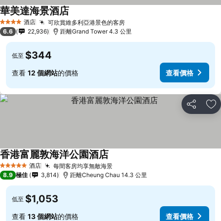
華美達海景酒店
酒店
可欣賞維多利亞港景色的客房
4 星級
6.6
22,936
距離Grand Tower 4.3 公里
$344
低至
查看
12 個網站
的價格
查看價格
分享
放
香港富麗敦海洋公園酒店
酒店
每間客房均享無敵海景
5 星級
8.9
極佳
3,814
距離Cheung Chau 14.3 公里
$1,053
低至
查看
13 個網站
的價格
查看價格