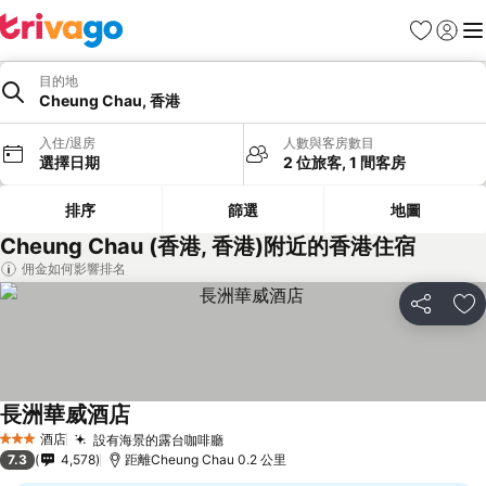
收藏夾
登入
選
目的地
Cheung Chau, 香港
入住/退房
人數與客房數目
選擇日期
2 位旅客, 1 間客房
排序
篩選
地圖
Cheung Chau (香港, 香港)附近的香港住宿
佣金如何影響排名
分享
放
長洲華威酒店
酒店
設有海景的露台咖啡廳
3 星級
7.3
4,578
距離Cheung Chau 0.2 公里