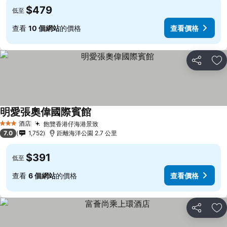
$479
低至
查看
10 個網站
的價格
查看價格
分享
放
明愛張奧偉國際賓館
酒店
飽覽香港仔海港景致
3 星級
7.0
1,752
距離海洋公園 2.7 公里
$391
低至
查看
6 個網站
的價格
查看價格
分享
放