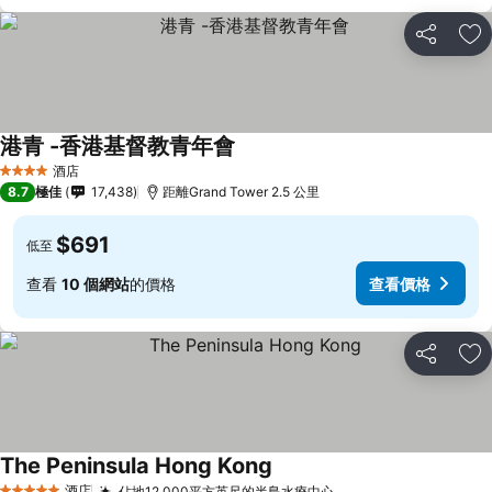
分享
放
港青 -香港基督教青年會
酒店
4 星級
8.7
極佳
17,438
距離Grand Tower 2.5 公里
$691
低至
查看
10 個網站
的價格
查看價格
分享
放
The Peninsula Hong Kong
酒店
佔地12,000平方英尺的半島水療中心