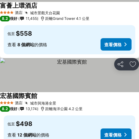
富薈上環酒店
酒店
城市景觀天台花園
4 星級
8.2
很好
11,455
距離Grand Tower 4.1 公里
$558
低至
查看
8 個網站
的價格
查看價格
分享
放
宏基國際賓館
酒店
城市與海港全景
4 星級
8.2
很好
13,174
距離海洋公園 4.2 公里
$498
低至
查看
12 個網站
的價格
查看價格