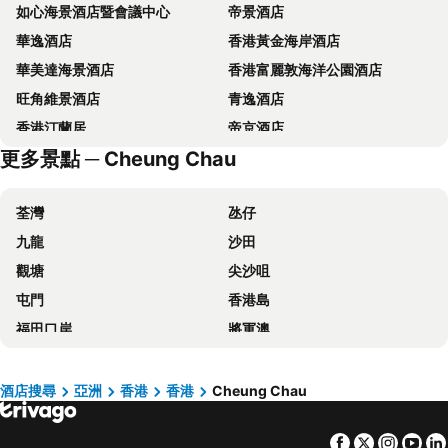
如心海景酒店暨會議中心
帝景酒店
華逸酒店
香港黃金海岸酒店
華美達海景酒店
香港富麗敦海洋公園酒店
旺角維景酒店
青逸酒店
香港汀蘭居
帝京酒店
更多景點 ─ Cheung Chau
九龍維景酒店
歷山酒店
香港珀麗酒店
冠藍軒(鴨脷洲)
荃灣
氹仔
華麗銅鑼灣酒店 (貝斯特韋斯特成員酒店)
富豪機場酒店
九龍
沙田
迪士尼好萊塢酒店
仕德福酒店
觀塘
尖沙咀
Regala Skycity Hotel
Hotel Ease Access Tsuen Wan
屯門
香港島
旭逸酒店‧旺角
香港銅鑼灣迷你酒店
福田口岸
將軍澳
富薈炮台山酒店
長洲華威酒店
福田區
Mong Kok Metro Station
香港康得思酒店
Four Points by Sheraton Hong Kong, Tung Chung
香港國際機場
南山區
Mini Central
The Cityview
酒店搜尋
亞洲
香港
香港
Cheung Chau
東涌
元朗
香港華大盛品酒店 (貝斯特韋斯特成員酒店)
Hong Kong Ocean Park Marriott Hotel
Facebook
Twitter
Insta
Yo
紅磡
天水圍
Harbour Grand Hong Kong
香港美麗華酒店