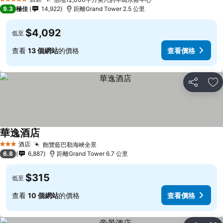
5 星級
9.3
極佳
14,922
距離Grand Tower 2.5 公里
$4,092
低至
查看
13 個網站
的價格
查看價格
分享
放
華逸酒店
酒店
飽覽藍巴勒海峽全景
3 星級
6.8
6,887
距離Grand Tower 6.7 公里
$315
低至
查看
10 個網站
的價格
查看價格