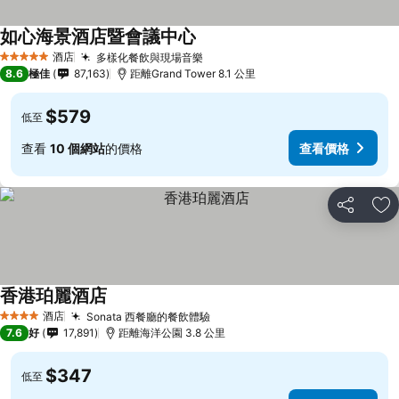
如心海景酒店暨會議中心
酒店
多樣化餐飲與現場音樂
5 星級
8.6
極佳
87,163
距離Grand Tower 8.1 公里
$579
低至
查看
10 個網站
的價格
查看價格
分享
放
香港珀麗酒店
酒店
Sonata 西餐廳的餐飲體驗
4 星級
7.6
好
17,891
距離海洋公園 3.8 公里
$347
低至