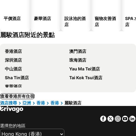
平價酒店
豪華酒店
設泳池的酒
寵物友善酒
SPA
店
店
店
麗駿酒店附近的景點
香港酒店
澳門酒店
深圳酒店
珠海酒店
中山酒店
Yau Ma Tei酒店
Sha Tin酒店
Tai Kok Tsui酒店
東莞酒店
查看香港所有住宿
酒店搜尋
亞洲
香港
香港
麗駿酒店
Facebook
Twitter
Insta
Yo
選擇您的地區