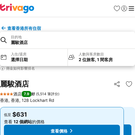
收藏夾
登入
選
查看香港所有住宿
目的地
麗駿酒店
入住/退房
人數與客房數目
選擇日期
2 位旅客, 1 間客房
佣金如何影響排名
麗駿酒店
分享
放
酒店
7.9
好
(
5,514 筆評分
)
4 星級
香港, 香港, 128 Lockhart Rd
$631
$631
低至
低至
查看
12 個網站
的價格
查看
12 個網站
的價格
查看價格
查看價格