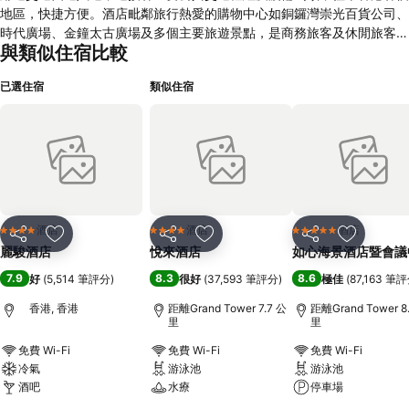
地區，快捷方便。酒店毗鄰旅行熱愛的購物中心如銅鑼灣崇光百貨公司、
時代廣場、金鐘太古廣場及多個主要旅遊景點，是商務旅客及休閒旅客的
與類似住宿比較
最佳下榻之選。 麗駿是一間揉合潮流及現代化的精品酒店，擁有69間富
有當代設計的客房，全部均配以高貴典雅的傢俬擺設及時尚浴室設備，可
已選住宿
類似住宿
謂一應俱全。酒店範圍更全面覆蓋Wi-Fi，讓旅客免費享用，使旅客時刻
與外界保持聯繫及處理公務。
酒店
酒店
酒店
4 星級
4 星級
5 星級
分享
放到收藏夾
分享
放到收藏夾
分享
放到收藏
麗駿酒店
悅來酒店
如心海景酒店暨會議
7.9
8.3
8.6
好
(
5,514 筆評分
)
很好
(
37,593 筆評分
)
極佳
(
87,163 筆
香港, 香港
距離Grand Tower 7.7 公
距離Grand Tower 8
里
里
免費 Wi-Fi
免費 Wi-Fi
免費 Wi-Fi
冷氣
游泳池
游泳池
酒吧
水療
停車場