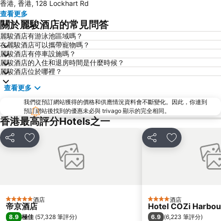
香港, 香港, 128 Lockhart Rd
南山區
東涌
查看更多
元朗
紅磡
關於麗駿酒店的常見問答
天水圍
Wan Chai Metro Station
麗駿酒店有游泳池區域嗎？
在麗駿酒店可以攜帶寵物嗎？
海洋公園
深水埗區
麗駿酒店有停車設施嗎？
黃金海岸
香港迪士尼樂園
麗駿酒店的入住和退房時間是什麼時候？
麗駿酒店位於哪裡？
新界
羅湖口岸
查看更多
羅湖
東門步行街
我們從預訂網站獲得的價格和供應情況資料會不斷變化。因此，你連到
North Point Metro Station
中環
預訂網站後找到的優惠未必與 trivago 顯示的完全相同。
Cheung Chau
羅湖口岸
香港最高評分Hotels之一
Sheung Wan Metro Station
Tsing Yi Metro Station
分享
放到收藏夾
分享
放到收藏夾
寶安區
九龍城
朗豪坊
Causeway Bay Metro Station
世界之窗
東九龍
龍崗區
深圳站
酒店
酒店
5 星級
4 星級
深圳野生動物園
大梅沙海濱公園
帝京酒店
Hotel COZi Harbou
8.9
6.9
極佳
(
57,328 筆評分
)
(
6,223 筆評分
)
皇崗口岸
鹽田區