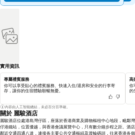
實用資訊
專屬禮賓服務
高
你可以享受貼心的禮賓服務、快速入住/退房和安全的行李寄
你
存，讓你的住宿體驗順暢無憂。
的
內容由人工智能總結，未必百分百準確。
關於 麗駿酒店
麗駿酒店位處港島灣仔區，座落於香港商業及購物樞杻中心地段，毗鄰灣
仔港鐵站，位置優越，與香港會議展覽中心，只有數分鐘步程之距。酒店
鄰近交通四通八達，連接各主要公共交通樞紐及渡輪碼頭，往來香港各個