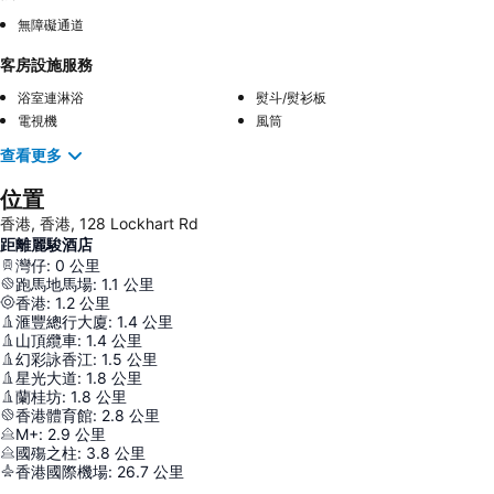
無障礙通道
客房設施服務
浴室連淋浴
熨斗/熨衫板
電視機
風筒
查看更多
位置
香港, 香港, 128 Lockhart Rd
距離麗駿酒店
灣仔
:
0
公里
跑馬地馬場
:
1.1
公里
香港
:
1.2
公里
滙豐總行大廈
:
1.4
公里
山頂纜車
:
1.4
公里
幻彩詠香江
:
1.5
公里
星光大道
:
1.8
公里
蘭桂坊
:
1.8
公里
香港體育館
:
2.8
公里
M+
:
2.9
公里
國殤之柱
:
3.8
公里
香港國際機場
:
26.7
公里