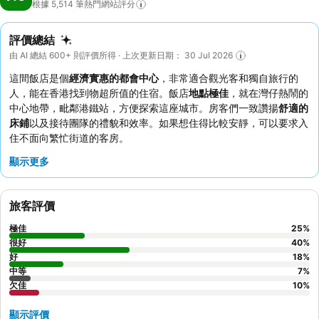
根據 5,514
筆熱門網站評分
評價總結
由 AI 總結 600+ 則評價所得 · 上次更新日期： 30 Jul 2026
這間飯店是個
經濟實惠的都會中心
，非常適合觀光客和獨自旅行的
人，能在香港找到物超所值的住宿。飯店
地點極佳
，就在灣仔熱鬧的
中心地帶，毗鄰港鐵站，方便探索這座城市。房客們一致讚揚
舒適的
床鋪
以及接待團隊的禮貌和效率。如果想住得比較安靜，可以要求入
住不面向繁忙街道的客房。
顯示更多
旅客評價
極佳
25
%
很好
40
%
好
18
%
中等
7
%
欠佳
10
%
顯示評價