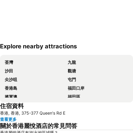
Explore nearby attractions
展開地圖
荃灣
九龍
沙田
觀塘
尖沙咀
屯門
香港島
福田口岸
將軍澳
福田區
住宿資料
Mong Kok Metro Station
香港國際機場
香港, 香港, 375-377 Queen's Rd E
南山區
東涌
查看更多
元朗
紅磡
關於香港麗悅酒店的常見問答
天水圍
Wan Chai Metro Station
香港麗悅酒店有游泳池區域嗎？