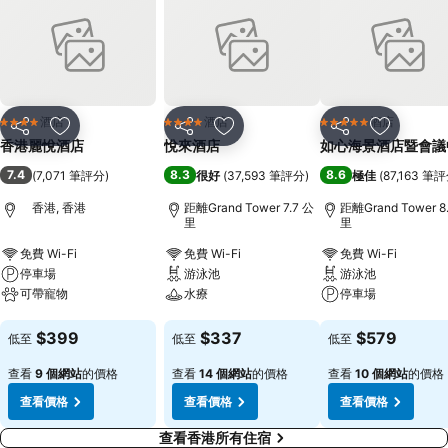
酒店
酒店
酒店
4 星級
4 星級
5 星級
分享
放到收藏夾
分享
放到收藏夾
分享
放到收藏
香港麗悅酒店
悅來酒店
如心海景酒店暨會議
7.4
8.3
8.6
(
7,071 筆評分
)
很好
(
37,593 筆評分
)
極佳
(
87,163 筆
香港, 香港
距離Grand Tower 7.7 公
距離Grand Tower 8
里
里
免費 Wi-Fi
免費 Wi-Fi
免費 Wi-Fi
停車場
游泳池
游泳池
可帶寵物
水療
停車場
查看價格
查看價格
查看價格
$399
$337
$579
低至
低至
低至
查看
9 個網站
的價格
查看
14 個網站
的價格
查看
10 個網站
的價格
查看價格
查看價格
查看價格
查看香港所有住宿