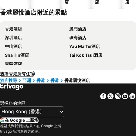
店
店
店
香港麗悅酒店附近的景點
香港酒店
澳門酒店
深圳酒店
珠海酒店
中山酒店
Yau Ma Tei酒店
Sha Tin酒店
Tai Kok Tsui酒店
東莞酒店
查看香港所有住宿
酒店搜尋
亞洲
香港
香港
香港麗悅酒店
Facebook
Twitter
Insta
Yo
選擇您的地區
在 Google 上新增
輕鬆找到我們的結果：在 Google 上將
trivago 新增為首選來源。