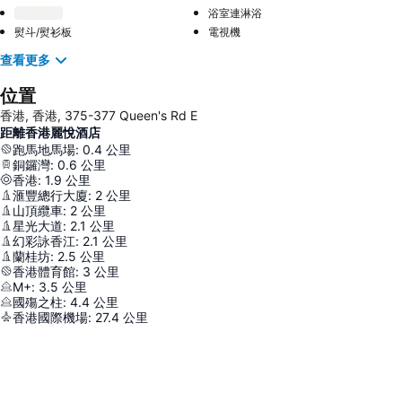
浴室連淋浴
熨斗/熨衫板
電視機
查看更多
位置
香港, 香港, 375-377 Queen's Rd E
距離香港麗悅酒店
跑馬地馬場
:
0.4
公里
銅鑼灣
:
0.6
公里
香港
:
1.9
公里
滙豐總行大廈
:
2
公里
山頂纜車
:
2
公里
星光大道
:
2.1
公里
幻彩詠香江
:
2.1
公里
蘭桂坊
:
2.5
公里
香港體育館
:
3
公里
M+
:
3.5
公里
國殤之柱
:
4.4
公里
香港國際機場
:
27.4
公里