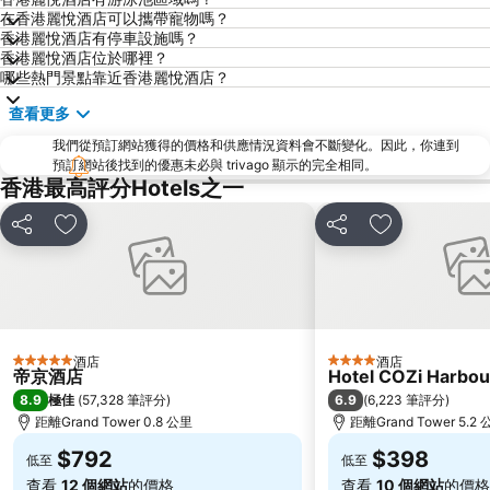
在香港麗悅酒店可以攜帶寵物嗎？
海洋公園
深水埗區
香港麗悅酒店有停車設施嗎？
黃金海岸
香港迪士尼樂園
香港麗悅酒店位於哪裡？
哪些熱門景點靠近香港麗悅酒店？
新界
羅湖口岸
查看更多
羅湖
東門步行街
我們從預訂網站獲得的價格和供應情況資料會不斷變化。因此，你連到
North Point Metro Station
中環
預訂網站後找到的優惠未必與 trivago 顯示的完全相同。
Cheung Chau
羅湖口岸
香港最高評分Hotels之一
Sheung Wan Metro Station
Tsing Yi Metro Station
分享
放到收藏夾
分享
放到收藏夾
寶安區
九龍城
朗豪坊
Causeway Bay Metro Station
世界之窗
東九龍
深圳站
深圳野生動物園
酒店
酒店
5 星級
4 星級
大梅沙海濱公園
皇崗口岸
帝京酒店
Hotel COZi Harbou
8.9
6.9
極佳
(
57,328 筆評分
)
(
6,223 筆評分
)
鹽田區
長洲
距離Grand Tower 0.8 公里
距離Grand Tower 5.2
Lamma Island
香港屯門
$792
$398
低至
低至
Tin Hau Metro Station
九龍塘
查看
12 個網站
的價格
查看
10 個網站
的價格