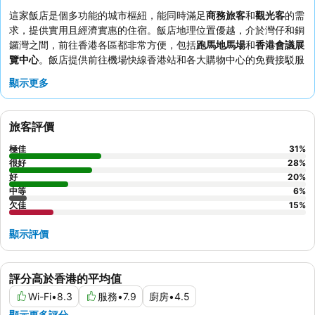
```
這家飯店是個多功能的城市樞紐，能同時滿足
商務旅客
和
觀光客
的需
求，提供實用且經濟實惠的住宿。飯店地理位置優越，介於灣仔和銅
鑼灣之間，前往香港各區都非常方便，包括
跑馬地馬場
和
香港會議展
覽中心
。飯店提供前往機場快線香港站和各大購物中心的免費接駁服
務，大幅提升了交通便利性。房客們持續讚揚
員工和服務
的卓越協
顯示更多
助，尤其是效率極高的接待團隊。如果想享受更寧靜的住宿體驗，建
議要求入住遠離街道的客房，因為部分客房會受到空調噪音的影響。
```
旅客評價
極佳
31
%
很好
28
%
好
20
%
中等
6
%
欠佳
15
%
顯示評價
評分高於香港的平均值
Wi-Fi
•
8.3
服務
•
7.9
廚房
•
4.5
顯示更多評分