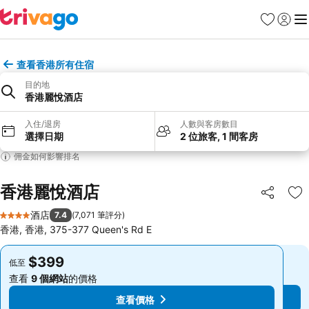
收藏夾
登入
選
查看香港所有住宿
目的地
香港麗悅酒店
入住/退房
人數與客房數目
選擇日期
2 位旅客, 1 間客房
佣金如何影響排名
香港麗悅酒店
分享
放
酒店
7.4
(
7,071 筆評分
)
4 星級
香港, 香港, 375-377 Queen's Rd E
$399
$399
低至
低至
查看
9 個網站
的價格
查看
9 個網站
的價格
查看價格
查看價格