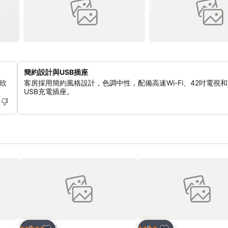
簡約設計與USB插座
欣
客房採用簡約風格設計，色調中性，配備高速Wi-Fi、42吋電視
USB充電插座。
放到收藏夾
放到收藏夾
酒店
酒店