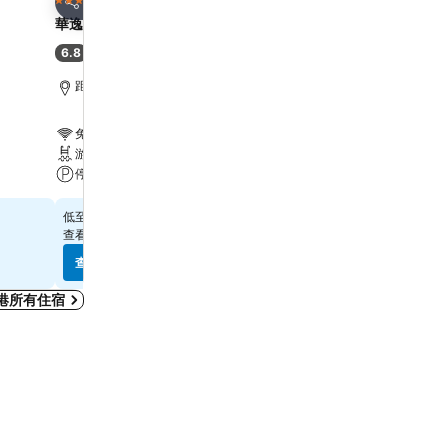
3 星級
4 星級
分享
分享
華逸酒店
Harbour Plaza 8 Degre
6.8
7.9
(
6,887 筆評分
)
好
(
21,867 筆評分
)
距離Grand Tower 6.7 公里
距離Grand Tower 2.2 公
免費 Wi-Fi
免費 Wi-Fi
游泳池
游泳池
停車場
水療
$315
$571
低至
低至
查看
10 個網站
的價格
查看
12 個網站
的價格
查看價格
查看價格
港所有住宿