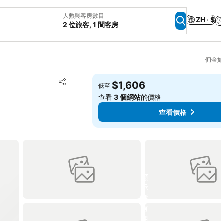
人數與客房數目
ZH · $
2 位旅客, 1 間客房
佣金
放到收藏夾
$1,606
低至
分享
查看
3 個網站
的價格
查看價格