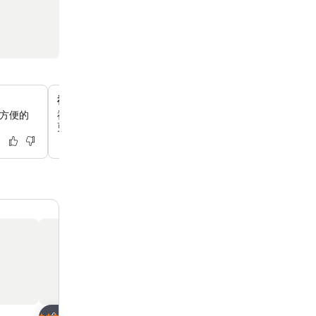
禮賓服務與旅遊協助
和方便的
禮賓部會協助你租車、安排觀光行程和旅遊活動，讓你在香
更輕鬆。
放到收藏夾
放到收藏夾
酒店
酒店