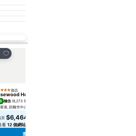
放到收藏夾
放到收藏夾
享
分享
酒店
酒店
星級
5 星級
sewood Hong Kong
Harbour Grand Hong K
3
8.6
極佳
(
8,273 筆評分
)
極佳
(
30,223 筆評分
)
香港, 距離市中心 2.0 公里
距離Grand Tower 3.9 公里
$6,464
$743
低至
低至
查看
12 個網站
的價格
查看
11 個網站
的價格
查看價格
查看價格