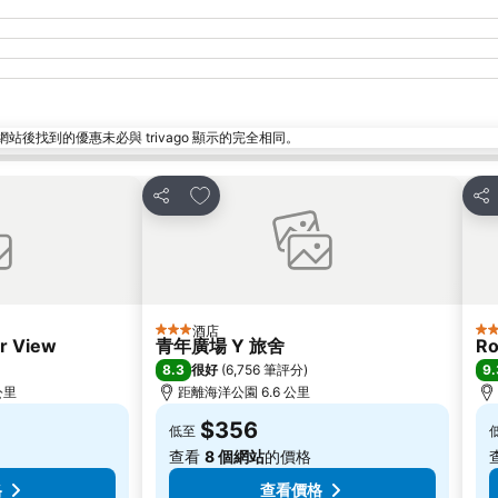
找到的優惠未必與 trivago 顯示的完全相同。
放到收藏夾
分享
分
酒店
3 星級
5 
r View
青年廣場 Y 旅舍
Ro
8.3
9.
很好
(
6,756 筆評分
)
 公里
距離海洋公園 6.6 公里
$356
低至
查看
8 個網站
的價格
格
查看價格