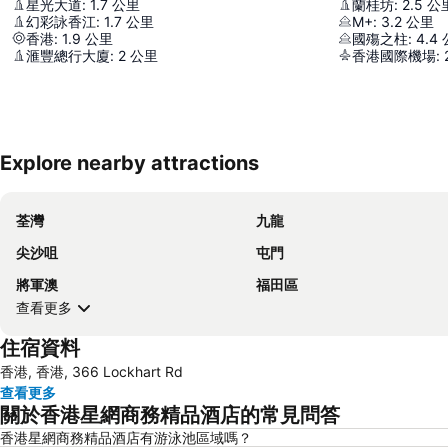
星光大道
:
1.7
公里
蘭桂坊
:
2.5
公
幻彩詠香江
:
1.7
公里
M+
:
3.2
公里
香港
:
1.9
公里
國殤之柱
:
4.4
滙豐總行大廈
:
2
公里
香港國際機場
:
Explore nearby attractions
荃灣
九龍
尖沙咀
屯門
將軍澳
福田區
查看更多
住宿資料
香港, 香港, 366 Lockhart Rd
查看更多
關於香港星網商務精品酒店的常見問答
香港星網商務精品酒店有游泳池區域嗎？