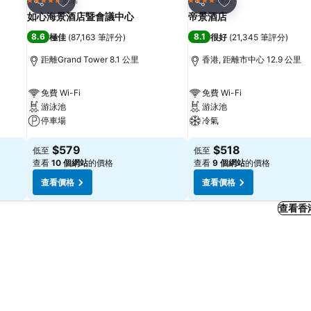
5 星級
4 星級
分享
分享
如心海景酒店暨會議中心
帝景酒店
8.6
8.1
極佳
(
87,163 筆評分
)
很好
(
21,345 筆評分
)
距離Grand Tower 8.1 公里
香港, 距離市中心 12.9 公里
免費 Wi-Fi
免費 Wi-Fi
游泳池
游泳池
停車場
冷氣
$579
$518
低至
低至
查看
10 個網站
的價格
查看
9 個網站
的價格
查看價格
查看價格
查看香