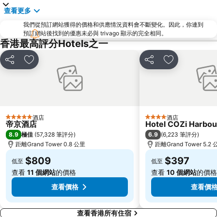
查看更多
羅湖
東門步行街
我們從預訂網站獲得的價格和供應情況資料會不斷變化。因此，你連到
North Point Metro Station
中環
預訂網站後找到的優惠未必與 trivago 顯示的完全相同。
Cheung Chau
羅湖口岸
香港最高評分Hotels之一
Sheung Wan Metro Station
Tsing Yi Metro Station
分享
放到收藏夾
分享
放到收藏夾
寶安區
九龍城
朗豪坊
Causeway Bay Metro Station
世界之窗
東九龍
龍崗區
深圳站
酒店
酒店
5 星級
4 星級
帝京酒店
Hotel COZi Harbou
深圳野生動物園
大梅沙海濱公園
8.9
6.9
極佳
(
57,328 筆評分
)
(
6,223 筆評分
)
皇崗口岸
鹽田區
距離Grand Tower 0.8 公里
距離Grand Tower 5.2
長洲
Lamma Island
$809
$397
低至
低至
香港屯門
Tin Hau Metro Station
查看
11 個網站
的價格
查看
10 個網站
的價格
九龍塘
金銀島酒店站
查看價格
查看價
查看香港所有住宿