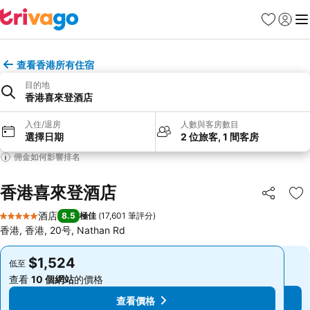
收藏夾
登入
選
查看香港所有住宿
目的地
香港喜來登酒店
入住/退房
人數與客房數目
選擇日期
2 位旅客, 1 間客房
佣金如何影響排名
香港喜來登酒店
分享
放
酒店
8.5
極佳
(
17,601 筆評分
)
5 星級
香港, 香港, 20号, Nathan Rd
$1,524
$1,524
低至
低至
查看
10 個網站
的價格
查看
10 個網站
的價格
查看價格
查看價格