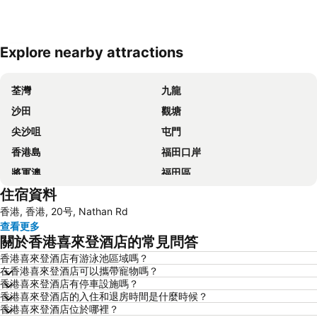
Explore nearby attractions
展開地圖
荃灣
九龍
沙田
觀塘
尖沙咀
屯門
香港島
福田口岸
將軍澳
福田區
住宿資料
Mong Kok Metro Station
香港國際機場
香港, 香港, 20号, Nathan Rd
南山區
東涌
查看更多
元朗
紅磡
關於香港喜來登酒店的常見問答
天水圍
Wan Chai Metro Station
香港喜來登酒店有游泳池區域嗎？
在香港喜來登酒店可以攜帶寵物嗎？
海洋公園
深水埗區
香港喜來登酒店有停車設施嗎？
黃金海岸
香港迪士尼樂園
香港喜來登酒店的入住和退房時間是什麼時候？
香港喜來登酒店位於哪裡？
新界
羅湖口岸