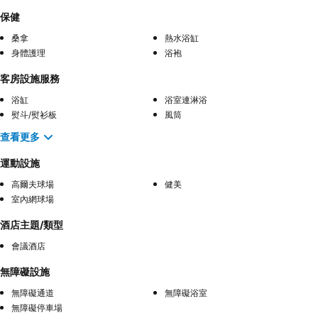
保健
桑拿
熱水浴缸
身體護理
浴袍
客房設施服務
浴缸
浴室連淋浴
熨斗/熨衫板
風筒
查看更多
運動設施
高爾夫球場
健美
室內網球場
酒店主題/類型
會議酒店
無障礙設施
無障礙通道
無障礙浴室
無障礙停車場