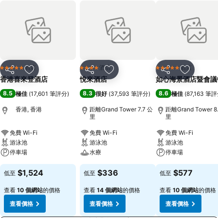
酒店
酒店
酒店
5 星級
4 星級
5 星級
分享
放到收藏夾
分享
放到收藏夾
分享
放到收藏
香港喜來登酒店
悅來酒店
如心海景酒店暨會議
8.5
8.3
8.6
極佳
(
17,601 筆評分
)
很好
(
37,593 筆評分
)
極佳
(
87,163 筆
香港, 香港
距離Grand Tower 7.7 公
距離Grand Tower 8
里
里
免費 Wi-Fi
免費 Wi-Fi
免費 Wi-Fi
游泳池
游泳池
游泳池
停車場
水療
停車場
$1,524
$336
$577
低至
低至
低至
查看
10 個網站
的價格
查看
14 個網站
的價格
查看
10 個網站
的價格
查看價格
查看價格
查看價格