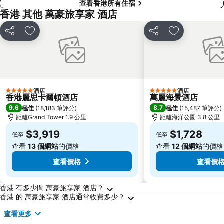
查看香港所有住宿
香港 其他 萬豪旅享家 酒店
分享
放到收藏夾
分享
放到收藏夾
酒店
酒店
5 星級
5 星級
香港麗思卡爾頓酒店
萬麗海景酒店
9.6
8.7
極佳
(
18,183 筆評分
)
極佳
(
15,487 筆評分
)
距離Grand Tower 1.9 公里
距離海洋公園 3.8 公里
$3,919
$1,728
低至
低至
查看
13 個網站
的價格
查看
12 個網站
的價格
查看價格
查看價
關於香港的常見問答
香港 有多少間 萬豪旅享家 酒店？
香港 的 萬豪旅享家 酒店通常收費多少？
查看更多