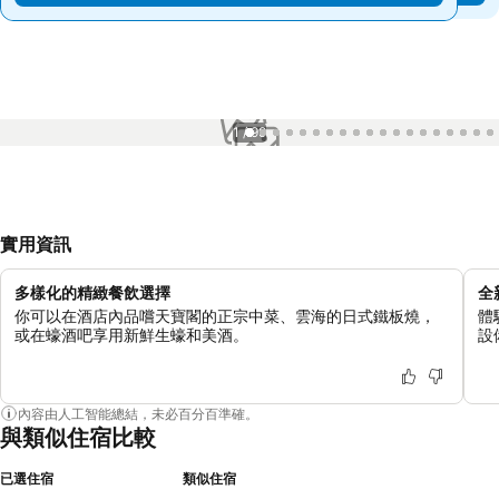
1 / 99
實用資訊
多樣化的精緻餐飲選擇
全
你可以在酒店內品嚐天寶閣的正宗中菜、雲海的日式鐵板燒，
體
或在蠔酒吧享用新鮮生蠔和美酒。
設
內容由人工智能總結，未必百分百準確。
與類似住宿比較
已選住宿
類似住宿