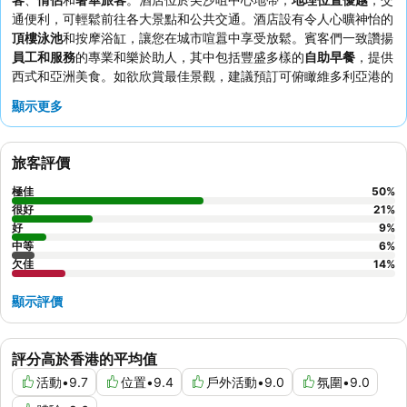
通便利，可輕鬆前往各大景點和公共交通。酒店設有令人心曠神怡的
頂樓泳池
和按摩浴缸，讓您在城市喧囂中享受放鬆。賓客們一致讚揚
員工和服務
的專業和樂於助人，其中包括豐盛多樣的
自助早餐
，提供
西式和亞洲美食。如欲欣賞最佳景觀，建議預訂可俯瞰維多利亞港的
高樓層
客房。
顯示更多
旅客評價
極佳
50
%
很好
21
%
好
9
%
中等
6
%
欠佳
14
%
顯示評價
評分高於香港的平均值
活動
•
9.7
位置
•
9.4
戶外活動
•
9.0
氛圍
•
9.0