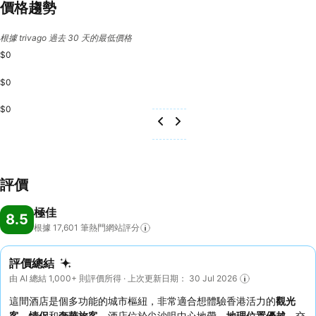
價格趨勢
根據 trivago 過去 30 天的最低價格
$0
$0
$0
評價
極佳
8.5
根據 17,601
筆熱門網站評分
評價總結
由 AI 總結 1,000+ 則評價所得 · 上次更新日期： 30 Jul 2026
這間酒店是個多功能的城市樞紐，非常適合想體驗香港活力的
觀光
客
、
情侶
和
奢華旅客
。酒店位於尖沙咀中心地帶，
地理位置優越
，交