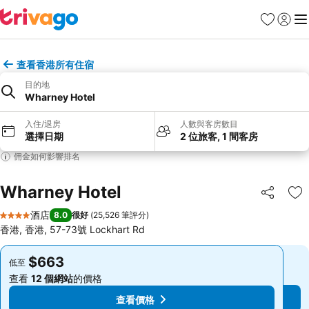
收藏夾
登入
選
查看香港所有住宿
目的地
Wharney Hotel
入住/退房
人數與客房數目
選擇日期
2 位旅客, 1 間客房
佣金如何影響排名
Wharney Hotel
分享
放
酒店
8.0
很好
(
25,526 筆評分
)
4 星級
香港, 香港, 57-73號 Lockhart Rd
$663
$663
低至
低至
查看
12 個網站
的價格
查看
12 個網站
的價格
查看價格
查看價格