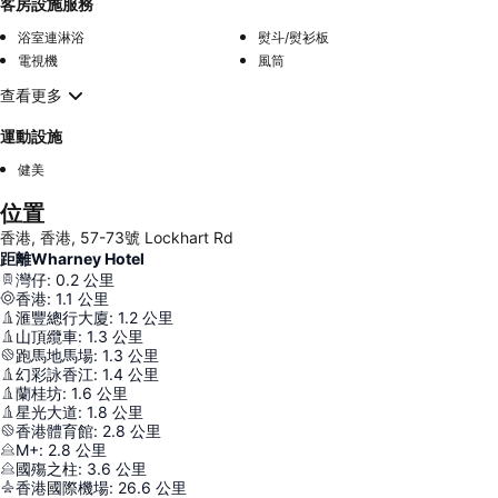
客房設施服務
浴室連淋浴
熨斗/熨衫板
電視機
風筒
查看更多
運動設施
健美
位置
香港, 香港, 57-73號 Lockhart Rd
距離Wharney Hotel
灣仔
:
0.2
公里
香港
:
1.1
公里
滙豐總行大廈
:
1.2
公里
山頂纜車
:
1.3
公里
跑馬地馬場
:
1.3
公里
幻彩詠香江
:
1.4
公里
蘭桂坊
:
1.6
公里
星光大道
:
1.8
公里
香港體育館
:
2.8
公里
M+
:
2.8
公里
國殤之柱
:
3.6
公里
香港國際機場
:
26.6
公里