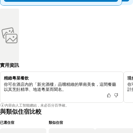
實用資訊
精緻粵菜餐飲
現
你可在酒店內的「新光酒樓」品嚐精緻的華南美食，這間餐廳
你
以其烹飪精準、地道粵菜而聞名。
計
內容由人工智能總結，未必百分百準確。
與類似住宿比較
已選住宿
類似住宿