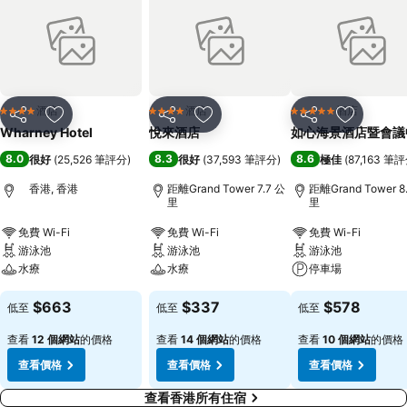
酒店
酒店
酒店
4 星級
4 星級
5 星級
分享
放到收藏夾
分享
放到收藏夾
分享
放到收藏
Wharney Hotel
悅來酒店
如心海景酒店暨會議
8.0
8.3
8.6
很好
(
25,526 筆評分
)
很好
(
37,593 筆評分
)
極佳
(
87,163 筆
香港, 香港
距離Grand Tower 7.7 公
距離Grand Tower 8
里
里
免費 Wi-Fi
免費 Wi-Fi
免費 Wi-Fi
游泳池
游泳池
游泳池
水療
水療
停車場
$663
$337
$578
低至
低至
低至
查看
12 個網站
的價格
查看
14 個網站
的價格
查看
10 個網站
的價格
查看價格
查看價格
查看價格
查看香港所有住宿