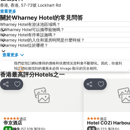
香港, 香港, 57-73號 Lockhart Rd
南山區
東涌
查看更多
元朗
紅磡
關於Wharney Hotel的常見問答
天水圍
Wan Chai Metro Station
Wharney Hotel有游泳池區域嗎？
在Wharney Hotel可以攜帶寵物嗎？
海洋公園
深水埗區
Wharney Hotel有停車設施嗎？
黃金海岸
香港迪士尼樂園
Wharney Hotel的入住和退房時間是什麼時候？
Wharney Hotel位於哪裡？
新界
羅湖口岸
查看更多
羅湖
東門步行街
我們從預訂網站獲得的價格和供應情況資料會不斷變化。因此，你連到
North Point Metro Station
中環
預訂網站後找到的優惠未必與 trivago 顯示的完全相同。
Cheung Chau
羅湖口岸
香港最高評分Hotels之一
Sheung Wan Metro Station
Tsing Yi Metro Station
分享
放到收藏夾
分享
放到收藏夾
寶安區
九龍城
朗豪坊
Causeway Bay Metro Station
世界之窗
東九龍
龍崗區
深圳站
酒店
酒店
5 星級
4 星級
帝京酒店
Hotel COZi Harbou
深圳野生動物園
大梅沙海濱公園
8.9
6.9
極佳
(
57,328 筆評分
)
(
6,223 筆評分
)