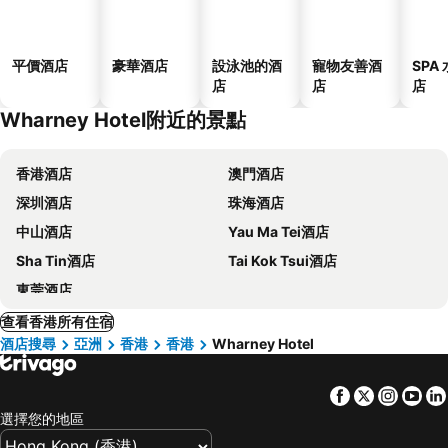
平價酒店
豪華酒店
設泳池的酒
寵物友善酒
SPA
店
店
店
Wharney Hotel附近的景點
香港酒店
澳門酒店
深圳酒店
珠海酒店
中山酒店
Yau Ma Tei酒店
Sha Tin酒店
Tai Kok Tsui酒店
東莞酒店
查看香港所有住宿
酒店搜尋
亞洲
香港
香港
Wharney Hotel
Facebook
Twitter
Insta
Yo
選擇您的地區