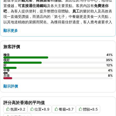
超值享受的
觀光客
、
商務旅客
和
情侶
。酒店位於灣仔市中心，地理位
置優越，
可直接通往港鐵站
及各大主要景點。客房內設有
免費迷你
吧
，為客人提供便利，提升整體住宿體驗。
員工
的樂於助人及高效表
現一直備受讚揚，而酒店內的「第七子」中餐廳更是美食一大亮點，
以其地道精緻的菜餚而聞名。為獲得最佳舒適度，客人應考慮要求入
住配備
遮光窗簾
的客房，以享受寧靜的夜晚。
顯示更多
旅客評價
極佳
41
%
很好
35
%
好
12
%
中等
4
%
欠佳
8
%
顯示評價
評分高於香港的平均值
氛圍
•
9.2
位置
•
8.9
餐廳
•
8.7
體驗
•
8.5