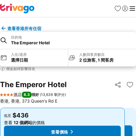
收藏夾
登入
選
查看香港所有住宿
目的地
The Emperor Hotel
入住/退房
人數與客房數目
選擇日期
2 位旅客, 1 間客房
佣金如何影響排名
The Emperor Hotel
分享
放
酒店
8.3
很好
(
13,639 筆評分
)
4 星級
香港, 香港, 373 Queen's Rd E
$436
$436
低至
低至
查看
12 個網站
的價格
查看
12 個網站
的價格
查看價格
查看價格