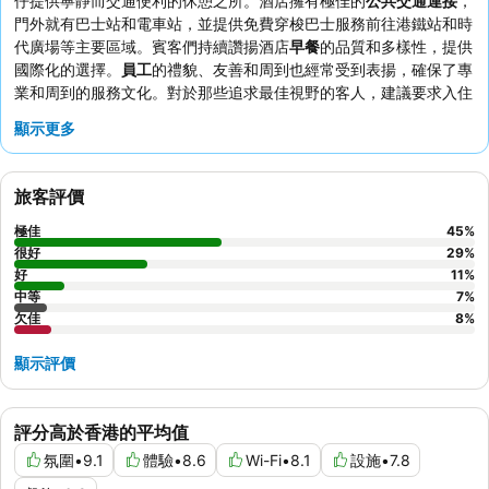
仔提供寧靜而交通便利的休憩之所。酒店擁有極佳的
公共交通連接
，
門外就有巴士站和電車站，並提供免費穿梭巴士服務前往港鐵站和時
代廣場等主要區域。賓客們持續讚揚酒店
早餐
的品質和多樣性，提供
國際化的選擇。
員工
的禮貌、友善和周到也經常受到表揚，確保了專
業和周到的服務文化。對於那些追求最佳視野的客人，建議要求入住
較高樓層
的客房。
顯示更多
旅客評價
極佳
45
%
很好
29
%
好
11
%
中等
7
%
欠佳
8
%
顯示評價
評分高於香港的平均值
氛圍
•
9.1
體驗
•
8.6
Wi-Fi
•
8.1
設施
•
7.8