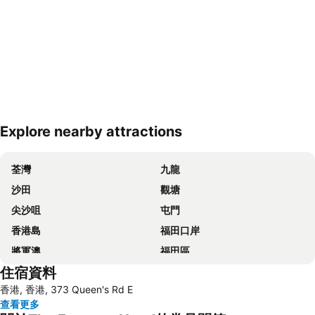
Explore nearby attractions
展開地圖
荃灣
九龍
沙田
觀塘
尖沙咀
屯門
香港島
福田口岸
將軍澳
福田區
住宿資料
Mong Kok Metro Station
香港國際機場
香港, 香港, 373 Queen's Rd E
南山區
東涌
查看更多
元朗
紅磡