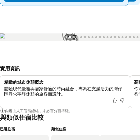
1 / 84
實用資訊
精緻的城市休憩概念
高
體驗現代優雅與居家舒適的時尚融合，專為在充滿活力的灣仔
你
區尋求寧靜休憩的旅客而設計。
香
內容由人工智能總結，未必百分百準確。
與類似住宿比較
已選住宿
類似住宿