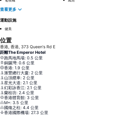
電視機
風筒
查看更多
運動設施
健美
位置
香港, 香港, 373 Queen's Rd E
距離The Emperor Hotel
跑馬地馬場
:
0.5
公里
銅鑼灣
:
0.6
公里
香港
:
1.9
公里
滙豐總行大廈
:
2
公里
山頂纜車
:
2
公里
星光大道
:
2.1
公里
幻彩詠香江
:
2.1
公里
蘭桂坊
:
2.4
公里
香港體育館
:
3
公里
M+
:
3.5
公里
國殤之柱
:
4.4
公里
香港國際機場
:
27.3
公里