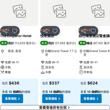
酒店
酒店
酒店
4 星級
4 星級
5 星級
分享
放到收藏夾
分享
放到收藏夾
分享
放到收藏
The Emperor Hotel
悅來酒店
如心海景酒店暨會議
8.3
8.3
8.6
很好
(
13,639 筆評分
)
很好
(
37,593 筆評分
)
極佳
(
87,163 筆
香港, 香港
距離Grand Tower 7.7 公
距離Grand Tower 8
里
里
免費 Wi-Fi
免費 Wi-Fi
免費 Wi-Fi
冷氣
游泳池
游泳池
餐廳
水療
停車場
查看價格
查看價格
查看價格
$436
$337
$624
低至
低至
低至
查看
12 個網站
的價格
查看
14 個網站
的價格
查看
10 個網站
的價格
查看價格
查看價格
查看價格
查看香港所有住宿