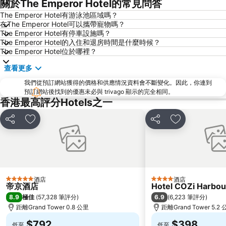
關於The Emperor Hotel的常見問答
天水圍
Wan Chai Metro Station
The Emperor Hotel有游泳池區域嗎？
在The Emperor Hotel可以攜帶寵物嗎？
海洋公園
深水埗區
The Emperor Hotel有停車設施嗎？
黃金海岸
香港迪士尼樂園
The Emperor Hotel的入住和退房時間是什麼時候？
The Emperor Hotel位於哪裡？
新界
羅湖口岸
查看更多
羅湖
東門步行街
我們從預訂網站獲得的價格和供應情況資料會不斷變化。因此，你連到
North Point Metro Station
中環
預訂網站後找到的優惠未必與 trivago 顯示的完全相同。
Cheung Chau
羅湖口岸
香港最高評分Hotels之一
Sheung Wan Metro Station
Tsing Yi Metro Station
分享
放到收藏夾
分享
放到收藏夾
寶安區
九龍城
朗豪坊
Causeway Bay Metro Station
世界之窗
東九龍
深圳站
深圳野生動物園
酒店
酒店
5 星級
4 星級
帝京酒店
Hotel COZi Harbou
大梅沙海濱公園
皇崗口岸
8.9
6.9
極佳
(
57,328 筆評分
)
(
6,223 筆評分
)
鹽田區
長洲
距離Grand Tower 0.8 公里
距離Grand Tower 5.2
Lamma Island
香港屯門
$792
$398
低至
低至