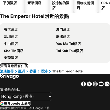
平價酒店
豪華酒店
設泳池的酒
寵物友善酒
SPA
店
店
店
The Emperor Hotel附近的景點
香港酒店
澳門酒店
深圳酒店
珠海酒店
中山酒店
Yau Ma Tei酒店
Sha Tin酒店
Tai Kok Tsui酒店
東莞酒店
查看香港所有住宿
酒店搜尋
亞洲
香港
香港
The Emperor Hotel
Facebook
Twitter
Insta
Yo
選擇您的地區
在 Google 上新增
輕鬆找到我們的結果：在 Google 上將