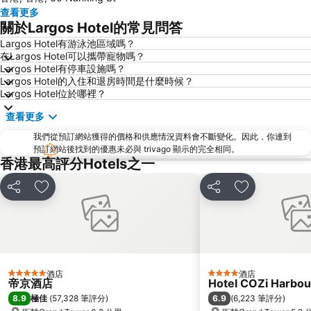
查看更多
元朗
紅磡
關於Largos Hotel的常見問答
天水圍
Wan Chai Metro Station
Largos Hotel有游泳池區域嗎？
在Largos Hotel可以攜帶寵物嗎？
海洋公園
深水埗區
Largos Hotel有停車設施嗎？
黃金海岸
香港迪士尼樂園
Largos Hotel的入住和退房時間是什麼時候？
Largos Hotel位於哪裡？
新界
羅湖口岸
查看更多
羅湖
東門步行街
我們從預訂網站獲得的價格和供應情況資料會不斷變化。因此，你連到
North Point Metro Station
中環
預訂網站後找到的優惠未必與 trivago 顯示的完全相同。
Cheung Chau
羅湖口岸
香港最高評分Hotels之一
Sheung Wan Metro Station
Tsing Yi Metro Station
分享
放到收藏夾
分享
放到收藏夾
寶安區
九龍城
朗豪坊
Causeway Bay Metro Station
世界之窗
東九龍
龍崗區
深圳站
酒店
酒店
5 星級
4 星級
深圳野生動物園
大梅沙海濱公園
帝京酒店
Hotel COZi Harbou
8.9
6.9
極佳
(
57,328 筆評分
)
(
6,223 筆評分
)
皇崗口岸
鹽田區