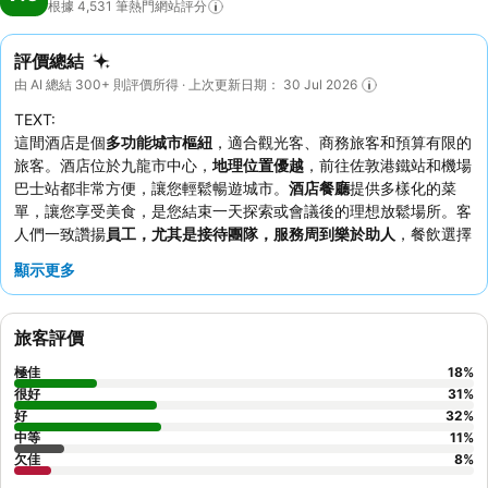
根據 4,531
筆熱門網站評分
評價總結
由 AI 總結 300+ 則評價所得 · 上次更新日期： 30 Jul 2026
TEXT:
這間酒店是個
多功能城市樞紐
，適合觀光客、商務旅客和預算有限的
旅客。酒店位於九龍市中心，
地理位置優越
，前往佐敦港鐵站和機場
巴士站都非常方便，讓您輕鬆暢遊城市。
酒店餐廳
提供多樣化的菜
單，讓您享受美食，是您結束一天探索或會議後的理想放鬆場所。客
人們一致讚揚
員工，尤其是接待團隊，服務周到樂於助人
，餐飲選擇
也令人滿意。如果想享受更寧靜的住宿體驗，建議預訂面向花園的客
顯示更多
房。
旅客評價
極佳
18
%
很好
31
%
好
32
%
中等
11
%
欠佳
8
%