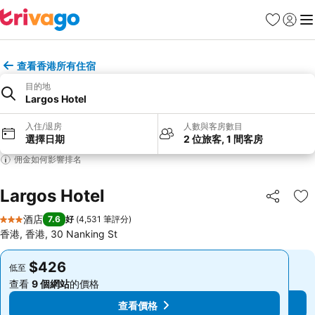
收藏夾
登入
選
查看香港所有住宿
目的地
Largos Hotel
入住/退房
人數與客房數目
選擇日期
2 位旅客, 1 間客房
佣金如何影響排名
Largos Hotel
分享
放
酒店
7.6
好
(
4,531 筆評分
)
3 星級
香港, 香港, 30 Nanking St
$426
$426
低至
低至
查看
9 個網站
的價格
查看
9 個網站
的價格
查看價格
查看價格