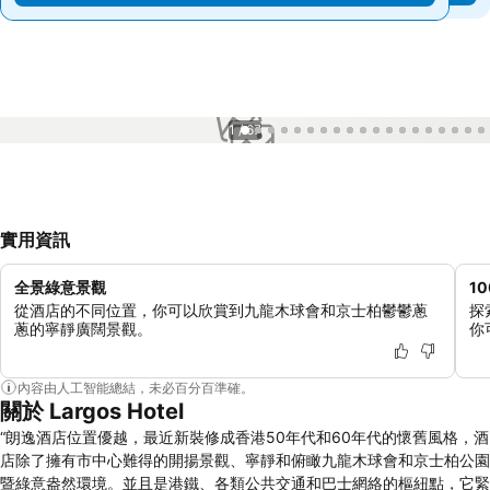
1 / 67
實用資訊
全景綠意景觀
1
從酒店的不同位置，你可以欣賞到九龍木球會和京士柏鬱鬱蔥
探
蔥的寧靜廣闊景觀。
你
內容由人工智能總結，未必百分百準確。
關於 Largos Hotel
“朗逸酒店位置優越，最近新裝修成香港50年代和60年代的懷舊風格，酒
店除了擁有市中心難得的開揚景觀、寧靜和俯瞰九龍木球會和京士柏公園
暨綠意盎然環境。並且是港鐵、各類公共交通和巴士網絡的樞紐點，它緊