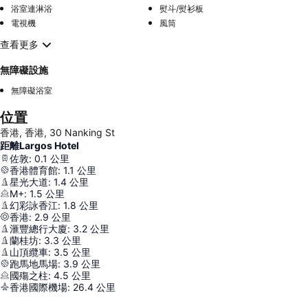
浴室連淋浴
熨斗/熨衫板
電視機
風筒
查看更多
無障礙設施
無障礙浴室
位置
香港, 香港, 30 Nanking St
距離Largos Hotel
佐敦
:
0.1
公里
香港體育館
:
1.1
公里
星光大道
:
1.4
公里
M+
:
1.5
公里
幻彩詠香江
:
1.8
公里
香港
:
2.9
公里
滙豐總行大廈
:
3.2
公里
蘭桂坊
:
3.3
公里
山頂纜車
:
3.5
公里
跑馬地馬場
:
3.9
公里
國殤之柱
:
4.5
公里
香港國際機場
:
26.4
公里