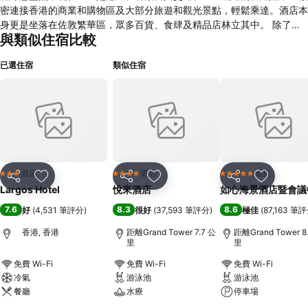
密連接香港的商業和購物區及大部分旅遊和觀光景點，輕鬆乘達。酒店本
身更是坐落在佐敦繁華區，眾多百貨、食肆及精品店林立其中。 除了以
與類似住宿比較
上種種優點外，朗逸酒店更提供一百間設計精緻優雅的客房及套房，配以
合理的價格與卓越貼心的個人化酒店服務，為你在香港旅遊、公幹及穿梭
已選住宿
類似住宿
中國大陸期間的最佳選擇。” “朗逸酒店位置优越，最近新装修成香港50
年代和60年代的怀旧风格，酒店除了拥有市中心难得的开扬景观、宁静
和俯瞰九龙木球会和京士柏公园暨绿意盎然环境。并且是港铁、各类公共
交通和巴士网络的枢纽点，它紧密连接香港的商业和购物区及大部分旅游
和观光景点，轻松乘达。酒店本身更是坐落在佐敦繁华区，众多百货、食
肆及精品店林立其中。 除了以上种种优点外，朗逸酒店更提供一百间设
计精致优雅的客房及套房，配以合理的价格与卓越贴心的个人化酒店服
务，为你在香港旅游、公干及穿梭中国大陆期间的最佳选择。”
酒店
酒店
酒店
3 星級
4 星級
5 星級
分享
放到收藏夾
分享
放到收藏夾
分享
放到收藏
Largos Hotel
悅來酒店
如心海景酒店暨會議
7.6
8.3
8.6
好
(
4,531 筆評分
)
很好
(
37,593 筆評分
)
極佳
(
87,163 筆
香港, 香港
距離Grand Tower 7.7 公
距離Grand Tower 8
里
里
免費 Wi-Fi
免費 Wi-Fi
免費 Wi-Fi
冷氣
游泳池
游泳池
餐廳
水療
停車場