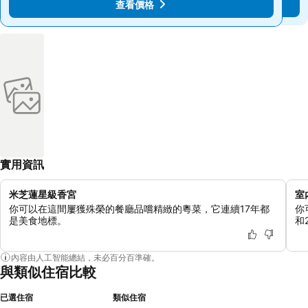
查看價格
查看價格
實用資訊
米芝蓮星級香宮
室
你可以在這間屢獲殊榮的餐廳品嚐精緻的粵菜，它連續17年都
你
是美食地標。
和
內容由人工智能總結，未必百分百準確。
與類似住宿比較
已選住宿
類似住宿