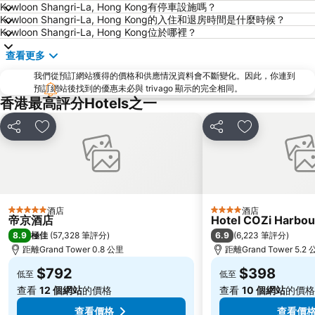
黃金海岸
香港迪士尼樂園
Kowloon Shangri-La, Hong Kong有停車設施嗎？
Kowloon Shangri-La, Hong Kong的入住和退房時間是什麼時候？
新界
羅湖口岸
Kowloon Shangri-La, Hong Kong位於哪裡？
羅湖
東門步行街
查看更多
North Point Metro Station
中環
我們從預訂網站獲得的價格和供應情況資料會不斷變化。因此，你連到
Cheung Chau
羅湖口岸
預訂網站後找到的優惠未必與 trivago 顯示的完全相同。
香港最高評分Hotels之一
Sheung Wan Metro Station
Tsing Yi Metro Station
寶安區
九龍城
分享
放到收藏夾
分享
放到收藏夾
朗豪坊
Causeway Bay Metro Station
世界之窗
東九龍
龍崗區
深圳站
深圳野生動物園
大梅沙海濱公園
酒店
酒店
5 星級
4 星級
帝京酒店
Hotel COZi Harbou
皇崗口岸
鹽田區
8.9
6.9
極佳
(
57,328 筆評分
)
(
6,223 筆評分
)
長洲
Lamma Island
距離Grand Tower 0.8 公里
距離Grand Tower 5.2
香港屯門
Tin Hau Metro Station
$792
$398
低至
低至
九龍塘
金銀島酒店站
查看
12 個網站
的價格
查看
10 個網站
的價格
查看價格
查看價