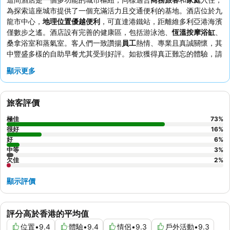
為探索這座城市提供了一個充滿活力且交通便利的基地。酒店位於九
龍市中心，
地理位置優越便利
，可直達港鐵站，距離維多利亞港海濱
僅數步之遙。酒店設有完善的健康區，包括游泳池、
恆溫按摩浴缸
、
桑拿浴室和蒸氣室。客人們一致讚揚
員工
熱情、專業且真誠關懷，其
中豐盛多樣的自助早餐尤其受到好評。如欲獲得真正難忘的體驗，請
考慮預訂一間享有
壯麗海港景觀
的客房。
顯示更多
旅客評價
極佳
73
%
很好
16
%
好
6
%
中等
3
%
欠佳
2
%
顯示評價
評分高於香港的平均值
位置
•
9.4
體驗
•
9.4
情侶
•
9.3
戶外活動
•
9.3