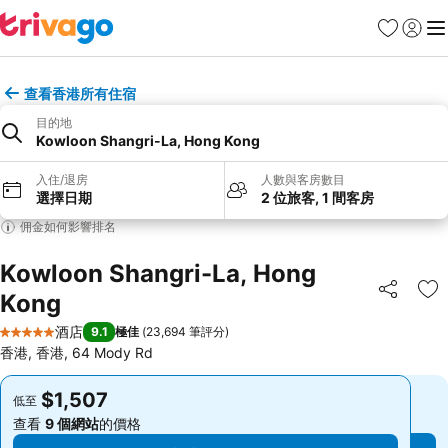
收藏夾
登入
選
查看香港所有住宿
目的地
Kowloon Shangri-La, Hong Kong
入住/退房
人數與客房數目
選擇日期
2 位旅客, 1 間客房
佣金如何影響排名
Kowloon Shangri-La, Hong
Kong
分享
放
酒店
9.1
極佳
(
23,694 筆評分
)
5 星級
香港, 香港, 64 Mody Rd
$1,507
$1,507
低至
低至
查看
9 個網站
的價格
查看
9 個網站
的價格