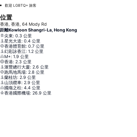
歡迎 LGBTQ+ 旅客
位置
香港, 香港, 64 Mody Rd
距離Kowloon Shangri-La, Hong Kong
尖東
:
0.3
公里
星光大道
:
0.4
公里
香港體育館
:
0.7
公里
幻彩詠香江
:
1.2
公里
M+
:
1.9
公里
香港
:
2.3
公里
滙豐總行大廈
:
2.6
公里
跑馬地馬場
:
2.8
公里
蘭桂坊
:
2.9
公里
山頂纜車
:
2.9
公里
國殤之柱
:
4.4
公里
香港國際機場
:
26.9
公里