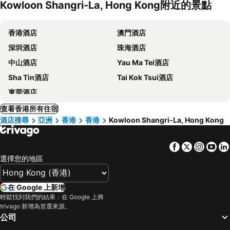
Kowloon Shangri-La, Hong Kong附近的景點
香港酒店
澳門酒店
深圳酒店
珠海酒店
中山酒店
Yau Ma Tei酒店
Sha Tin酒店
Tai Kok Tsui酒店
東莞酒店
查看香港所有住宿
酒店搜尋
亞洲
香港
香港
Kowloon Shangri-La, Hong Kong
Facebook
Twitter
Insta
Yo
選擇您的地區
在 Google 上新增
輕鬆找到我們的結果：在 Google 上將
trivago 新增為首選來源。
公司