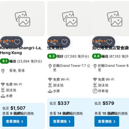
酒店
酒店
酒店
5 星級
4 星級
5 星級
分享
放到收藏夾
分享
放到收藏夾
分享
放到收藏
Kowloon Shangri-La,
悅來酒店
如心海景酒店暨會議
Hong Kong
8.3
8.6
很好
(
37,593 筆評分
)
極佳
(
87,163 筆
9.1
極佳
(
23,694 筆評分
)
距離Grand Tower 7.7 公
距離Grand Tower 8
里
里
香港, 香港
免費 Wi-Fi
免費 Wi-Fi
免費 Wi-Fi
游泳池
游泳池
游泳池
水療
停車場
水療
$337
$579
低至
低至
$1,507
低至
查看
9 個網站
的價格
查看
14 個網站
的價格
查看
10 個網站
的價格
查看價格
查看價格
查看價格