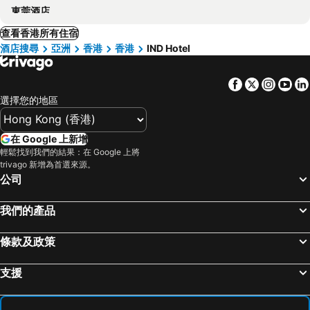
東莞酒店
查看香港所有住宿
酒店搜尋
亞洲
香港
香港
IND Hotel
Facebook
Twitter
Insta
Yo
選擇您的地區
在 Google 上新增
輕鬆找到我們的結果：在 Google 上將
trivago 新增為首選來源。
公司
我們的產品
條款及政策
支援