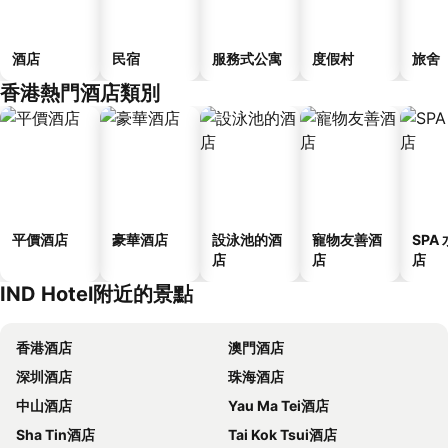
酒店
民宿
服務式公寓
度假村
旅舍
香港熱門酒店類別
平價酒店
豪華酒店
設泳池的酒
寵物友善酒
SPA
店
店
店
IND Hotel附近的景點
香港酒店
澳門酒店
深圳酒店
珠海酒店
中山酒店
Yau Ma Tei酒店
Sha Tin酒店
Tai Kok Tsui酒店