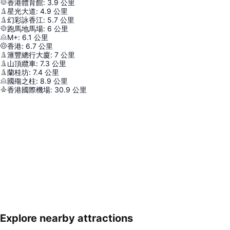
香港體育館
:
3.9
公里
星光大道
:
4.9
公里
幻彩詠香江
:
5.7
公里
跑馬地馬場
:
6
公里
M+
:
6.1
公里
香港
:
6.7
公里
滙豐總行大廈
:
7
公里
山頂纜車
:
7.3
公里
蘭桂坊
:
7.4
公里
國殤之柱
:
8.9
公里
香港國際機場
:
30.9
公里
Explore nearby attractions
展開地圖