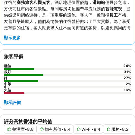
住宿的
商務旅客
和
觀光客
。酒店地理位置優越，
港鐵站
僅幾步之遙，
方便前往市內各個景點。每間客房均配備帶串流服務的
智能電視
，提
供娛樂和網絡連接，是一項重要的設施。客人們一致讚揚
員工
有禮、
友善且樂於助人，他們為愉快的住宿體驗做出了巨大貢獻。為了享受
更寧靜的住宿，客人應要求入住不面向街道的客房，以避免偶爾的街
外交通噪音。
顯示更多
旅客評價
極佳
24
%
很好
31
%
好
27
%
中等
2
%
欠佳
16
%
顯示評價
評分高於香港的平均值
整潔度
•
8.8
物有所值
•
8.4
Wi-Fi
•
8.4
服務
•
8.2