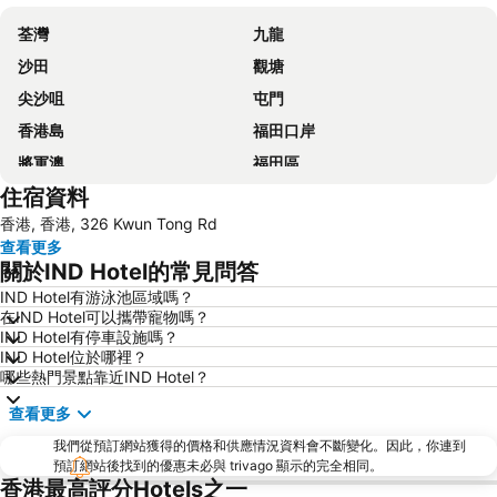
荃灣
九龍
沙田
觀塘
尖沙咀
屯門
香港島
福田口岸
將軍澳
福田區
住宿資料
Mong Kok Metro Station
香港國際機場
香港, 香港, 326 Kwun Tong Rd
南山區
東涌
查看更多
元朗
紅磡
關於IND Hotel的常見問答
天水圍
Wan Chai Metro Station
IND Hotel有游泳池區域嗎？
在IND Hotel可以攜帶寵物嗎？
海洋公園
深水埗區
IND Hotel有停車設施嗎？
黃金海岸
香港迪士尼樂園
IND Hotel位於哪裡？
哪些熱門景點靠近IND Hotel？
新界
羅湖口岸
查看更多
羅湖
東門步行街
我們從預訂網站獲得的價格和供應情況資料會不斷變化。因此，你連到
North Point Metro Station
中環
預訂網站後找到的優惠未必與 trivago 顯示的完全相同。
Cheung Chau
羅湖口岸
香港最高評分Hotels之一