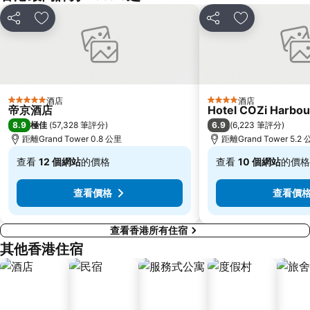
Sheung Wan Metro Station
Tsing Yi Metro Station
分享
放到收藏夾
分享
放到收藏夾
寶安區
九龍城
朗豪坊
Causeway Bay Metro Station
世界之窗
東九龍
龍崗區
深圳站
酒店
酒店
5 星級
4 星級
帝京酒店
Hotel COZi Harbou
深圳野生動物園
大梅沙海濱公園
8.9
6.9
極佳
(
57,328 筆評分
)
(
6,223 筆評分
)
皇崗口岸
鹽田區
距離Grand Tower 0.8 公里
距離Grand Tower 5.2
長洲
Lamma Island
查看
12 個網站
的價格
查看
10 個網站
的價格
香港屯門
Tin Hau Metro Station
低
低
至
至
九龍塘
金銀島酒店站
查看價格
查看價
$792
$398
查看香港所有住宿
其他香港住宿